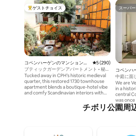
ゲストチョイス
スーパー
大好評のゲストチョイスです。
スーパー
コペンハーゲンのマンション・
レビュー290件、5
5 (290)
アパート
ブティックガーデンアパートメント • 秘密
コペンハ
の中庭のオアシス
Tucked away in CPH’s historic medieval
ン・アパ
中庭に面
quarter, this restored 1730 townhouse
ト
We are Ve
apartment blends a boutique-hotel vibe
in a histo
and comfy Scandinavian interiors with
central C
the charm of old Copenhagen. Guests
was once 
love the rare courtyard oasis, a peaceful
チボリ公園⁠周⁠辺⁠の
old city. 
retreat hidden behind the bustling
restored, 
streets. Just steps from Tivoli, City Hall
while intr
and Strøget, yet remarkably quiet, it
aesthetic.
offers the best of both worlds: vibrant
equipped
city life and a secret garden sanctuary.
ease of h