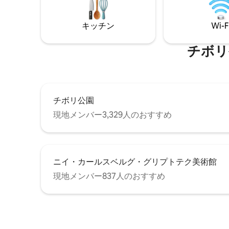
The epitome of hygge, with curated
access to 
vintage and lux details throughout.
キッチン
Wi-F
チボリ公園
チボリ公園
現地メンバー3,329人のおすすめ
ニイ・カールスベルグ・グリプトテク美術館
現地メンバー837人のおすすめ