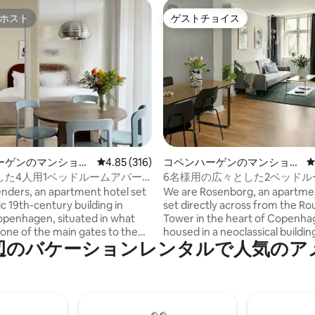
ホスト
ゲストチョイス
ホスト
ゲストチョイス
つ星中5つ星の平均評価
ーゲンのマンショ
レビュー316件、5つ星中4.85つ星の平均評価
4.85 (316)
コペンハーゲンのマンショ
ート
ン・アパート
した4人用1ベッドルームアパー
6名様用の広々とした2ベッドル
パート
nders, an apartment hotel set
We are Rosenborg, an apartme
ric 19th-century building in
set directly across from the R
openhagen, situated in what
Tower in the heart of Copenha
one of the main gates to the
housed in a neoclassical buildi
バ⁠ケ⁠ー⁠シ⁠ョ⁠ン⁠レ⁠ン⁠タ⁠ル⁠で人⁠気⁠のア⁠メ
The property has been carefully
1830. Our 15 spacious apartmen
keeping its historic character
a homey Scandinavian style, w
oducing a fresh, Nordic
materials and a calm atmosphe
 With self check-in and fully
self check-in and fully equippe
 apartments, we combine the
apartments, we combine the e
aving a place of your own with
having a place of your own with