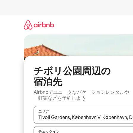
コ
ン
テ
ン
ツ
に
ス
キ
ッ
プ
チボリ公園⁠周⁠辺⁠の
宿⁠泊⁠先
Airbnbでユニークなバ⁠ケ⁠ー⁠シ⁠ョ⁠ンレ⁠ン⁠タ⁠ルや
一⁠軒⁠家な⁠ど⁠を予⁠約⁠し⁠よ⁠う
エリア
検索結果が表示されたら、上下の矢印キーを使っ
チェックイン