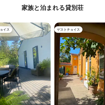
家族と泊まれる貸別荘
ョイス
ゲストチョイス
ョイス
ゲストチョイス
つ星中5つ星の平均評価