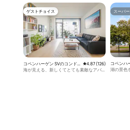
ゲストチョイス
スーパー
ゲストチョイス
スーパー
コペンハ
コペンハーゲン SVのコンド
レビュー126件、5つ星
4.87 (126)
アム
ミニアム
湖の景色
海が見える、新しくてとても素敵なアパ
していま
ートです