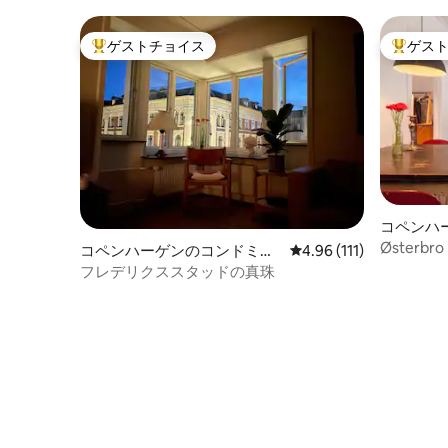
ゲストチョイス
ゲス
大好評のゲストチョイスです。
大好評の
コペンハ
アム
Østerbro 
コペンハーゲンのコンドミニ
レビュー111件、5つ星
4.96 (111)
アム
フレデリクススタッドの真珠