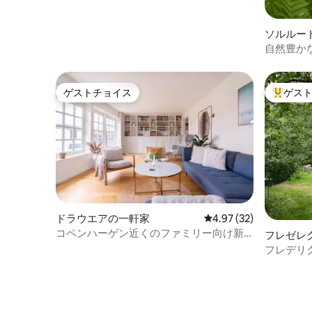
ソルルー
軒家
自然豊か
ゲストチョイス
ゲス
ゲストチョイス
大好評の
ドラウエアの一軒家
レビュー32件、5つ星中
4.97 (32)
コペンハーゲン近くのファミリー向け新
フレゼレ
しく改装されたヴィラ
フレデリ