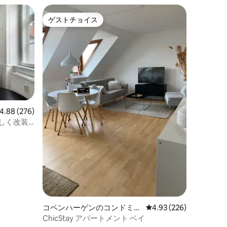
ゲストチョイス
ゲストチョイス
ビュー276件、5つ星中4.88つ星の平均評価
4.88 (276)
新しく改装
コペンハーゲンのコンドミニ
レビュー226件、5つ星
4.93 (226)
アム
ChicStay アパートメント ベイ