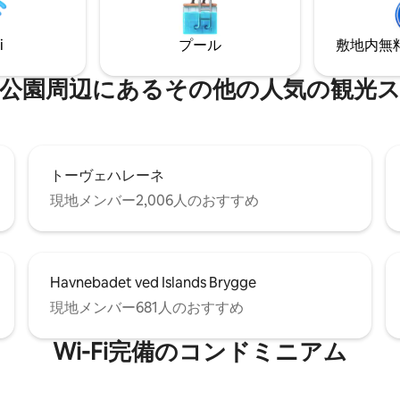
hotel services.
hotel services.
i
プール
敷地内無料駐
⁠周⁠辺⁠に⁠あ⁠るそ⁠の⁠他⁠の人⁠気⁠の観⁠光⁠ス
トーヴェハレーネ
現地メンバー2,006人のおすすめ
Havnebadet ved Islands Brygge
現地メンバー681人のおすすめ
Wi-Fi完備のコンドミニアム