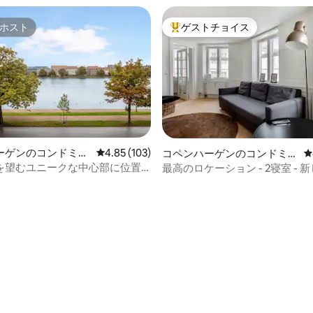
ホスト
ゲストチョイス
ホスト
大好評のゲストチョイスです。
ーゲンのコンドミニ
レビュー103件、5つ星中4.85つ星の平均評価
4.85 (103)
中4.87つ星の平均評価
コペンハーゲンのコンドミニ
レ
アム
を望むユニークな中心部に位置
最高のロケーション - 2寝室 - 
す
済み