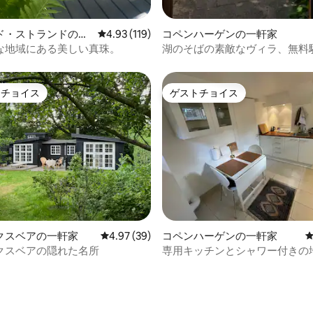
ド・ストランドの一
レビュー119件、5つ星中4.93つ星の平均評価
4.93 (119)
コペンハーゲンの一軒家
な地域にある美しい真珠。
湖のそばの素敵なヴィラ、無料
庭
トチョイス
ゲストチョイス
ゲストチョイスです。
ゲストチョイス
4.97つ星の平均評価
クスベアの一軒家
レビュー39件、5つ星中4.97つ星の平均評価
4.97 (39)
コペンハーゲンの一軒家
クスベアの隠れた名所
専用キッチンとシャワー付きの
室。