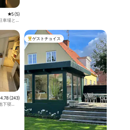
レビュー5件、5つ星中5つ星の平均評価
5 (5)
駐車場と
ゲストチョイス
大好評のゲストチョイスです。
レビュー243件、5つ星中4.78つ星の平均評価
4.78 (243)
地下寝