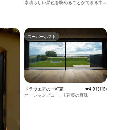
アム
素晴らしい景色を眺めることができる中
心部にあるアパート
スーパーホスト
スーパーホスト
ドラウエアの一軒家
レビュー116件、5つ星
4.91 (116)
オーシャンビュー、1.建築の真珠