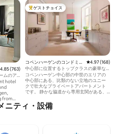
コペンハ
ゲストチョイス
ゲスト
大好評のゲストチョイスです。
ゲスト
ン・アパ
広々とし
力的な2
美しく、
素晴らし
の寝室と
ス。 コペンハーゲンの中心部のゴザース
ゲードにあります
ありなが
ッチンに
ッソマシ
コペンハーゲンのコンドミニ
レビュー168件、5つ星
4.97 (168)
す。 大きなテラスは、太陽の下でモーニ
アム
中心部に位置するトップクラスの豪華な
レビュー763件、5つ星中4.85つ星の平均評価
4.85 (763)
ングコー
プライベートスイート／アートギャラリ
コペンハーゲン中心部の中世のエリアの
ィナーを楽
ームのア
ー
中心部にある、比類のない立地のユニー
は常に専
nt hotel
クで壮大なプライベートアパートメント
す。 3
ound
です。 静かな脇道から専用玄関がある、
gen,
あなただけの「タウンハウス」です。 140
ng from
平方メートルに広がる高級感あふれるお
⁠ニ⁠テ⁠ィ⁠・⁠設⁠備
ts follow
部屋で、フュージョンアートギャラリー
ith warm
の豪華なアパートに滞在します。デザイ
re. With
ン家具、手作りのキッチン、木製フロ
d
ア、高い天井、現代アート。 1789年に劇
ase of
場として建てられた歴史的な建物 この場
 access to