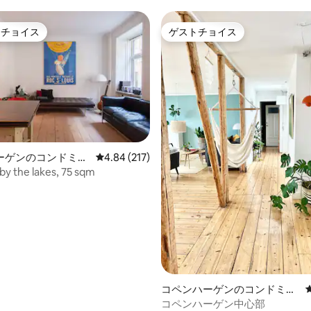
トチョイス
ゲストチョイス
ゲストチョイスです。
ゲストチョイス
ーゲンのコンドミニ
レビュー217件、5つ星中4.84つ星の平均評価
4.84 (217)
by the lakes, 75 sqm
中4.96つ星の平均評価
コペンハーゲンのコンドミニ
アム
コペンハーゲン中心部