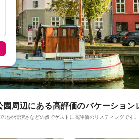
周⁠辺⁠に⁠あ⁠る高⁠評⁠価⁠のバ⁠ケ⁠ー⁠シ⁠ョ⁠ン⁠
立地や清潔さなどの点でゲストに高評価のリスティングです。