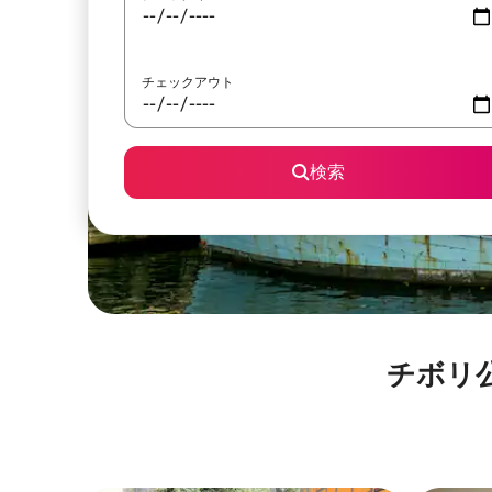
チェックアウト
検索
チボリ公園⁠