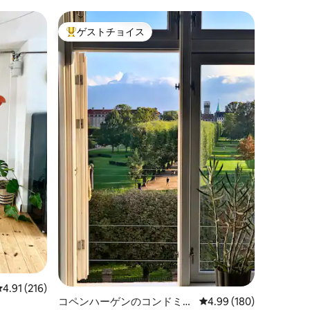
ゲストチョイス
大好評のゲストチョイスです。
レビュー216件、5つ星中4.91つ星の平均評価
4.91 (216)
コペンハーゲンのコンドミニ
レビュー180件、5つ星
4.99 (180)