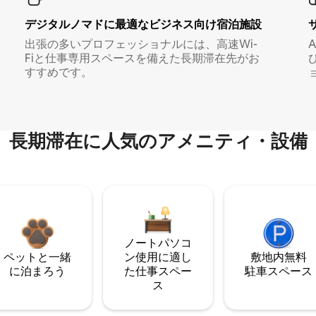
デジタルノマド⁠に最⁠適⁠なビ⁠ジ⁠ネ⁠ス⁠向⁠け宿⁠泊⁠施⁠設
出張の多いプロフェッショナルには、高速Wi-
Fiと仕事専用スペースを備えた長期滞在先がお
すすめです。
長期滞在に人気のアメニティ・設備
ノートパソコ
ペットと一緒
ン使用に適し
敷地内無料
に泊まろう
た仕事スペー
駐⁠車ス⁠ペ⁠ー⁠ス
ス