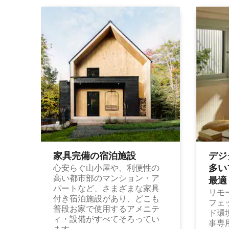
家具完備の宿⁠泊⁠施⁠設
デジ
多⁠いプ
心安らぐ山小屋や、利便性の
高い都市部のマンション・ア
最⁠適
パートなど、さまざまな家具
リモ
付き宿泊施設があり、どこも
フェ
普段お家で使用するアメニテ
ド環
ィ・設備がすべてそろってい
事専