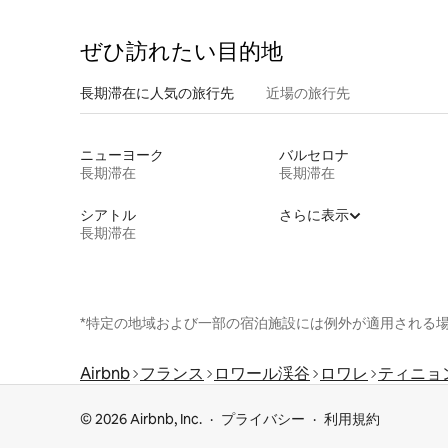
ぜひ訪⁠れ⁠た⁠い目⁠的⁠地
長期滞在に人気の旅行先
近場の旅行先
ニューヨーク
バルセロナ
長期滞在
長期滞在
シアトル
さらに表示
長期滞在
*特定の地域および一部の宿泊施設には例外が適用される
Airbnb
フランス
ロワール渓谷
ロワレ
ティニョ
© 2026 Airbnb, Inc.
プライバシー
利用規約