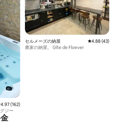
セルメーズの納屋
レビュー43件、5つ星
4.88 (43)
農家の納屋。 Gîte de Floever
レビュー162件、5つ星中4.97つ星の平均評価
4.97 (162)
ャグジー
⁠金