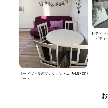
ピティヴ
「ピティヴ
のタウン
オードヴィルのマンション・
レビュー31件、5つ星中
4.97 (31)
アパート
ギート
お