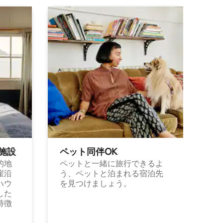
施⁠設
ペット同⁠伴OK
的地
ペットと一緒に旅行できるよ
崖沿
う、ペットと泊まれる宿泊先
ハウ
を見つけましょう。
した
特徴