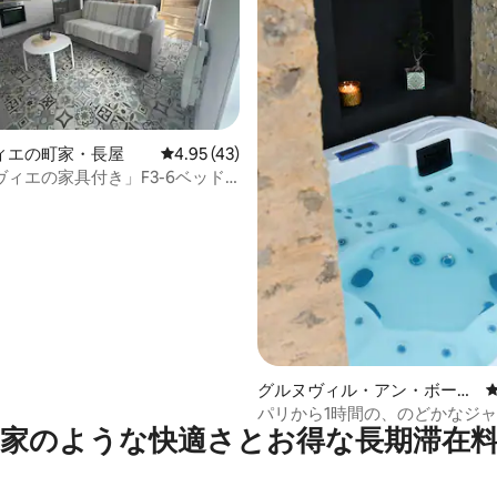
ィエの町家・長屋
レビュー43件、5つ星中4.95つ星の平均評価
4.95 (43)
ィエの家具付き」F3-6ベッド
ハウス
4.97つ星の平均評価
グルヌヴィル・アン・ボース
の納屋
パリから1時間の、のどかなジ
家のような快⁠適⁠さ⁠とお⁠得⁠な長⁠期⁠滞⁠在料