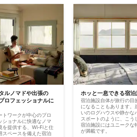
タルノマドや出⁠張⁠の
ホッと一⁠息⁠で⁠き⁠る宿⁠泊
⁠ロ⁠フ⁠ェ⁠ッ⁠シ⁠ョ⁠ナ⁠ル⁠に
宿泊施設自体が旅行の目
になることもあります。
いのログハウスや静かな
ートワークが中心のプロ
スボートのように、こう
ッショナルに快適なノマ
宿泊施設にはユニークな
境を提供する、Wi-Fiと仕
が満載です。
用スペースを備えた宿泊