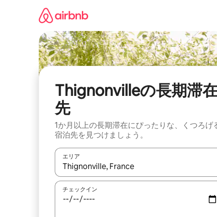
コ
ン
テ
ン
ツ
に
ス
キ
ッ
Thignonvilleの長期滞
プ
先
1か月以上の長期滞在にぴったりな、くつろげ
宿泊先を見つけましょう。
エリア
検索結果が表示されたら、上下の矢印キーを使っ
チェックイン