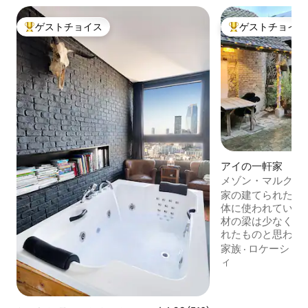
ゲストチョイス
ゲストチョイス
大好評のゲストチョイスです。
大好評のゲストチ
アイの一軒家
メゾン・マルクス・
街
家の建てられた年
体に使われている
材の梁は少なくとも
れたものと思われ
げで、3階建ての
家族
·
ロケーショ
とても居心地の良
ィ
はランチ／ダイニ
きのオープンファ
ンジエリアがあり