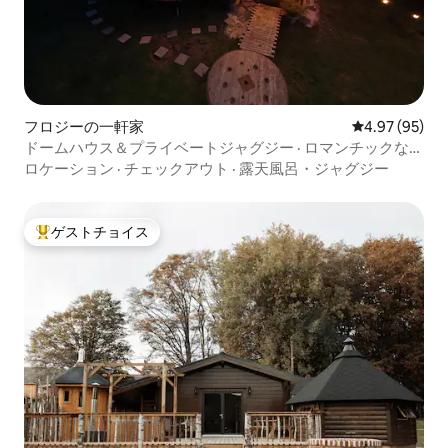
フロジーの一軒家
レビュー95件
4.97 (95)
ドームハウス＆プライベートジャグジー · ロマンチックな旅
行
ロケーション
·
チェックアウト
·
露天風呂・ジャグジー
ゲストチョイス
大好評のゲストチョイスです。