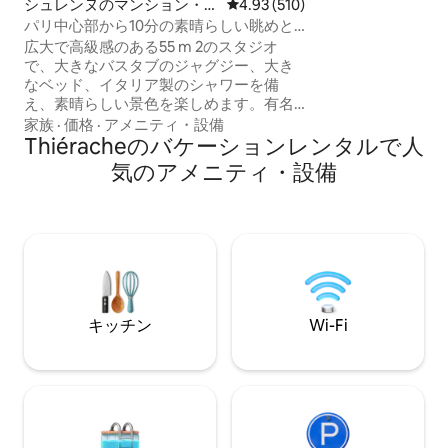
シュレンヌのマンション・ア
レビュー510件、5つ星中4.93
4.93 (510)
的な空間には、ゲ
パート
パリ中心部から10分の素晴らしい眺めと
あります。 Maiso
ジャグジー！
ーニュとその多く
広大で高級感のある55 m 2のスタジオ
探索しながら滞在
で、大きなバスタブのジャグジー、大き
泊先です。
なベッド、イタリア製のシャワーを備
え、素晴らしい景色を楽しめます。有名
なシャンゼリゼ通り（パリの中心部）か
家族
·
価格
·
アメニティ・設備
ら10分の静かで安全なエリアにありま
Thiéracheのバケーションレンタルで人
す。 95ユーロで、愛する人を驚かせる
気のアメニティ・設備
「ロマンスパッケージ」をオプションで
提供しています。バラの花びら、ベッド
の上にハートの形に置かれたキャンドル
（ハッピーバースデーサインを追加する
こともできます）が付いています。175ユ
ーロでシャンパンとイチゴのボトルが付
いています！ 🌹🥂🍓
キッチン
Wi-Fi