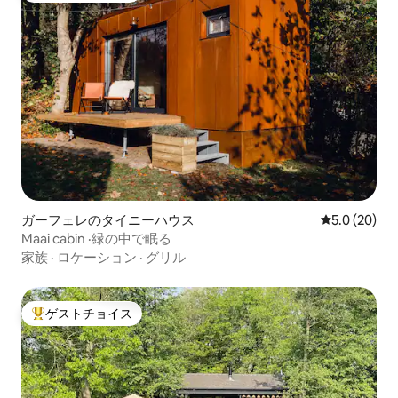
ガーフェレのタイニーハウス
レビュー20
5.0 (20)
Maai cabin ·緑の中で眠る
家族
·
ロケーション
·
グリル
ゲストチョイス
大好評のゲストチョイスです。