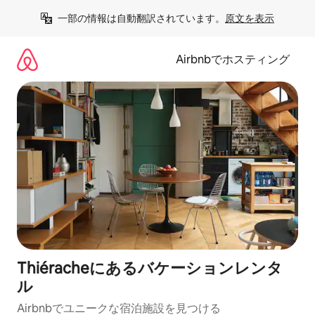
コ
一部の情報は自動翻訳されています。
原文を表示
ン
テ
ン
Airbnbでホスティング
ツ
に
ス
キ
ッ
プ
Thiéracheにあるバケーションレンタ
ル
Airbnbでユニークな宿泊施設を見つける