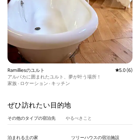
Ramilliesのユルト
レビュー6
5.0 (6)
アルパカに囲まれたユルト、夢が叶う場所！
家族
·
ロケーション
·
キッチン
ぜひ訪⁠れ⁠た⁠い目⁠的⁠地
その他のタ⁠イ⁠プ⁠の宿⁠泊⁠先
やるべきこと
泊まれる土の家
ツリーハウスの宿泊施設