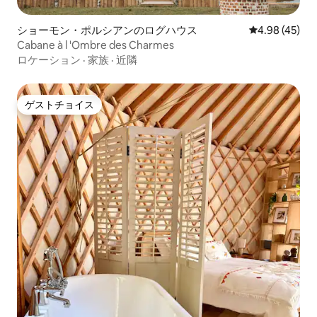
ショーモン・ポルシアンのログハウス
レビュー45件
4.98 (45)
Cabane à l 'Ombre des Charmes
ロケーション
·
家族
·
近隣
ゲストチョイス
ゲストチョイス