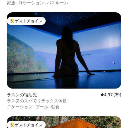
家族
·
ロケーション
·
バスルーム
ゲストチョイス
大好評のゲストチョイスです。
ラスンの宿泊先
レビュー39件
4.97 (39)
ラスヌのスパでリラックス体験
ロケーション
·
プール
·
朝食
ゲストチョイス
大好評のゲストチョイスです。