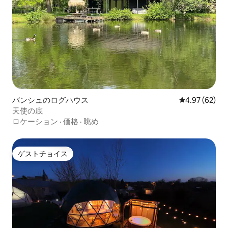
バンシュのログハウス
レビュー62件
4.97 (62)
天使の底
ロケーション
·
価格
·
眺め
ゲストチョイス
ゲストチョイス