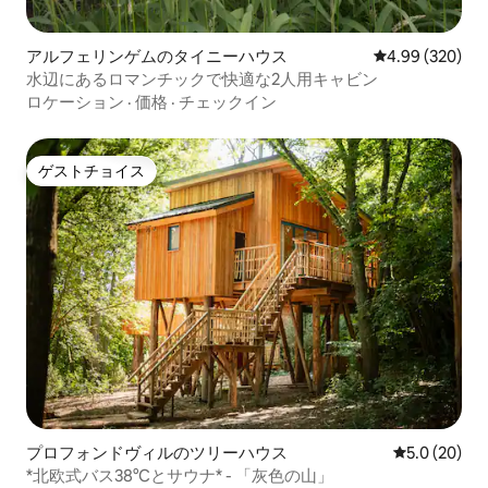
アルフェリンゲムのタイニーハウス
レビュー320件
4.99 (320)
水辺にあるロマンチックで快適な2人用キャビン
ロケーション
·
価格
·
チェックイン
ゲストチョイス
ゲストチョイス
プロフォンドヴィルのツリーハウス
レビュー20
5.0 (20)
*北欧式バス38°Cとサウナ* - 「灰色の山」