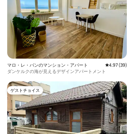
マロ・レ・バンのマンション・アパート
レビュー39件
4.97 (39)
ダンケルクの海が見えるデザインアパートメント
ゲストチョイス
ゲストチョイス