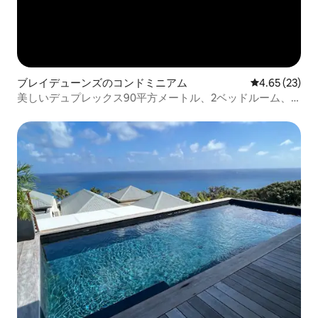
ブレイデューンズのコンドミニアム
レビュー23件
4.65 (23)
美しいデュプレックス90平方メートル、2ベッドルーム、
ビーチから50メートル。