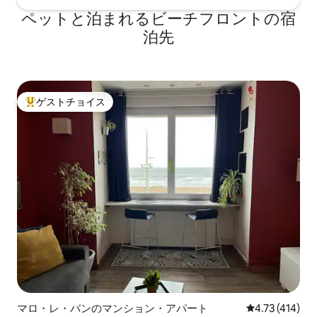
ペットと泊まれるビーチフロントの宿
泊先
ゲストチョイス
大好評のゲストチョイスです。
マロ・レ・バンのマンション・アパート
レビュー414件
4.73 (414)