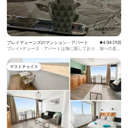
ブレイデューンズのマンション・アパート
レビュー113件
4.94 (113)
ブレイ=デューヌ：アパートは海に面しており、海への直接
アクセスが可能
ゲストチョイス
ゲストチョイス