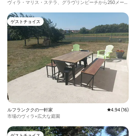
ヴィラ・マリス・ステラ、グラヴリンビーチから250メート
ル
ゲストチョイス
ゲストチョイス
ルフランククの一軒家
レビュー16件
4.94 (16)
市場のヴィラ+広大な庭園
ゲストチョイス