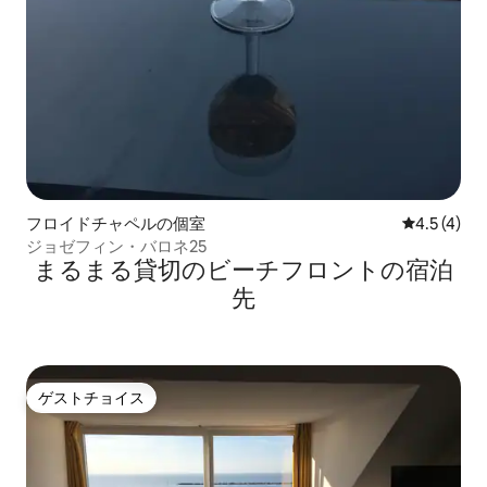
フロイドチャペルの個室
レビュー4
4.5 (4)
ジョゼフィン・バロネ25
まるまる貸切のビーチフロントの宿泊
先
ゲストチョイス
ゲストチョイス