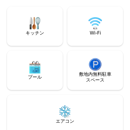
ビ、ダイニングル
200cm） - シャワー、洗面台、トイレ付
洗い機、電子レン
きのバスルーム。 - バルコニー - ベビーベ
ー、ケトル、トー
ッド、バスタブ、ベビーチェア（リクエ
ど）。 シャワー
ストに応じて） - シーツとタオルは用意
ム。 シャンプー
されています Instagram：
意しておりません
@lerepairedemalo
キッチン
Wi-Fi
敷地内無料駐⁠車
プール
ス⁠ペ⁠ー⁠ス
エアコン