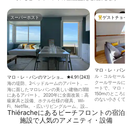
スーパーホスト
ゲストチョイス
スーパーホスト
大好評のゲストチ
マロ・レ・バンの
ン・アパート
ル・コルセール -
マロ・レ・バンのマンショ
レビュー243件、5つ星中4.91
4.91 (243)
に面したロケーシ
クールサールに面
ン・アパート
海の堤防、2ベッドルームのアパート、マ
ートで、マロ・レ
ロ・レ・バン
海に面したマロレバンの美しい建物の3階
150mのところに
にあるアパート。 2020年に全面改装：高
のない小さくて静
級家具と設備、ホテル仕様の寝具、Wi-
あります。 無料駐
Fi、Netflix。 - 広いリビングルーム、設備
ス。 クールサー
Thiéracheにあるビーチフロントの宿泊
の整ったキッチン、サロン、ダイニング
100m。 リビング
ルーム。 - ベッドルーム1：キングサイズ
施設で人気のアメニティ・設備
トテレビ、Wi-Fi、
ベッド1台（180 x 200 cm）、クローゼッ
ベッド1台160 x 2
ト - ベッドルーム2：2段ベッド3台（90 x