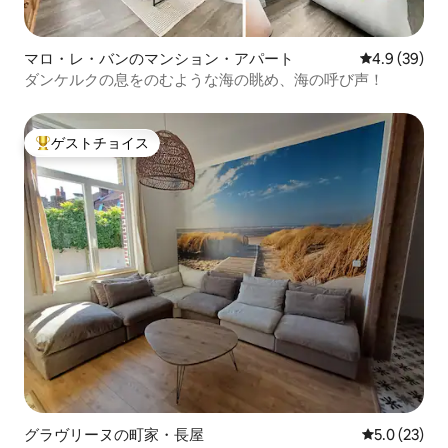
マロ・レ・バンのマンション・アパート
レビュー39
4.9 (39)
ダンケルクの息をのむような海の眺め、海の呼び声！
ゲストチョイス
大好評のゲストチョイスです。
グラヴリーヌの町家・長屋
レビュー23
5.0 (23)