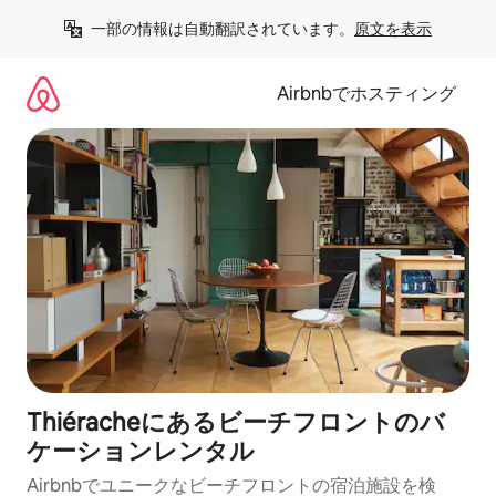
コ
一部の情報は自動翻訳されています。
原文を表示
ン
テ
ン
Airbnbでホスティング
ツ
に
ス
キ
ッ
プ
Thiéracheにあるビーチフロントのバ
ケーションレンタル
Airbnbでユニークなビーチフロントの宿泊施設を検