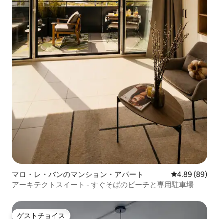
マロ・レ・バンのマンション・アパート
レビュー89件
4.89 (89)
アーキテクトスイート - すぐそばのビーチと専用駐車場
ゲストチョイス