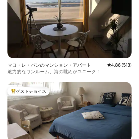
マロ・レ・バンのマンション・アパート
レビュー513件
4.86 (513)
魅力的なワンルーム、海の眺めがユニーク！
ゲストチョイス
大好評のゲストチョイスです。