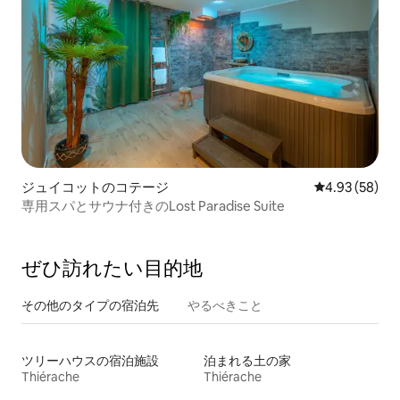
ジュイコットのコテージ
レビュー58件
4.93 (58)
専用スパとサウナ付きのLost Paradise Suite
ぜひ訪⁠れ⁠た⁠い目⁠的⁠地
その他のタ⁠イ⁠プ⁠の宿⁠泊⁠先
やるべきこと
ツリーハウスの宿泊施設
泊まれる土の家
Thiérache
Thiérache