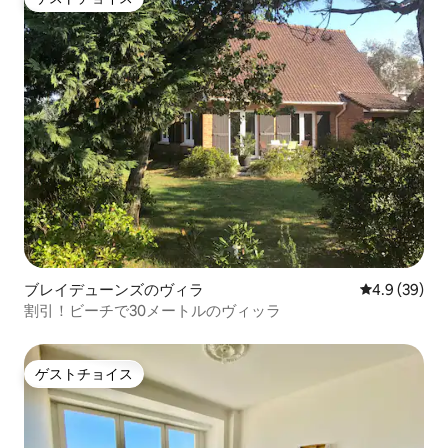
ゲストチョイス
ブレイデューンズのヴィラ
レビュー39
4.9 (39)
割引！ビーチで30メートルのヴィッラ
ゲストチョイス
ゲストチョイス