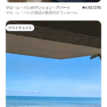
マロ・レ・バンのマンション・アパート
レビュー278件
4.92 (278)
マロ・レ・バンの海辺の家具付きワンルーム
ゲストチョイス
ゲストチョイス