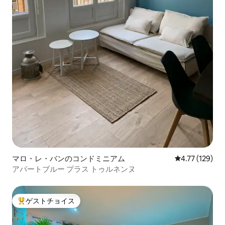
マロ・レ・バンのコンドミニアム
レビュー129件
4.77 (129)
アパートブルー プラス トゥルネンヌ
ゲストチョイス
大好評のゲストチョイスです。