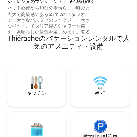
シュレンヌのマンション・ア
レビュー510件、5つ星中4.93
4.93 (510)
的な空間には、ゲ
パート
パリ中心部から10分の素晴らしい眺めと
あります。 Maiso
ジャグジー！
ーニュとその多く
広大で高級感のある55 m 2のスタジオ
探索しながら滞在
で、大きなバスタブのジャグジー、大き
泊先です。
なベッド、イタリア製のシャワーを備
え、素晴らしい景色を楽しめます。有名
Thiéracheのバケーションレンタルで人
なシャンゼリゼ通り（パリの中心部）か
ら10分の静かで安全なエリアにありま
気のアメニティ・設備
す。 95ユーロで、愛する人を驚かせる
「ロマンスパッケージ」をオプションで
提供しています。バラの花びら、ベッド
の上にハートの形に置かれたキャンドル
（ハッピーバースデーサインを追加する
こともできます）が付いています。175ユ
ーロでシャンパンとイチゴのボトルが付
いています！ 🌹🥂🍓
キッチン
Wi-Fi
敷地内無料駐⁠車