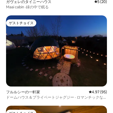
ガヴェレのタイニーハウス
レビュー2
5 (20)
Maai cabin ·緑の中で眠る
ゲストチョイス
ゲストチョイス
フルルシーの一軒家
レビュー95件
4.97 (95)
ドームハウス＆プライベートジャグジー · ロマンチックな旅
行