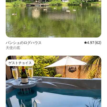
バンシュのログハウス
レビュー62件
4.97 (62)
天使の底
ゲストチョイス
ゲストチョイス