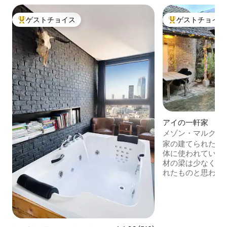
ゲストチョイス
ゲストチョイス
大好評のゲストチョイスです。
大好評のゲストチ
アイの一軒家
メゾン・マルクス・
街
家の建てられた年
体に使われている
材の梁は少なくとも
れたものと思われ
げで、3階建ての
とても居心地の良
はランチ／ダイニ
きのオープンファ
ンジエリアがあり