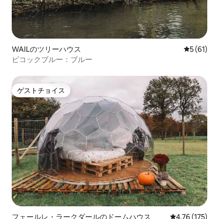
WAILのツリーハウス
レビュー6
5 (61)
ビコックブルー：ブルー
ゲストチョイス
ゲストチョイス
フェールレ・ラークダールのドームハウス
レビュー175件
4.76 (175)