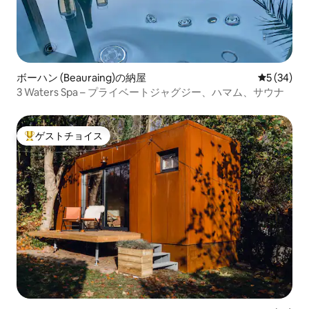
ボーハン (Beauraing)の納屋
レビュー3
5 (34)
3 Waters Spa – プライベートジャグジー、ハマム、サウナ
ゲストチョイス
大好評のゲストチョイスです。