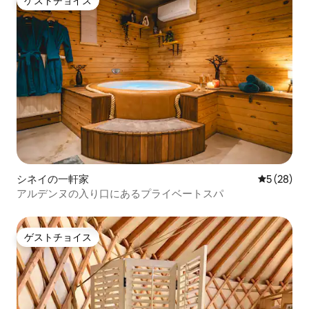
ゲストチョイス
ゲストチョイス
シネイの一軒家
レビュー2
5 (28)
アルデンヌの入り口にあるプライベートスパ
ゲストチョイス
ゲストチョイス