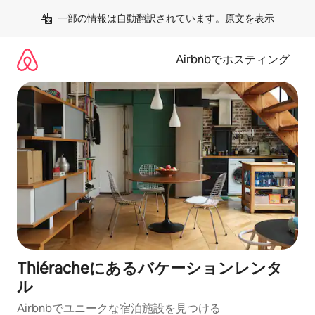
コ
一部の情報は自動翻訳されています。
原文を表示
ン
テ
ン
Airbnbでホスティング
ツ
に
ス
キ
ッ
プ
Thiéracheにあるバケーションレンタ
ル
Airbnbでユニークな宿泊施設を見つける