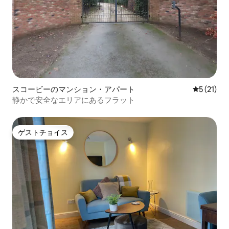
スコービーのマンション・アパート
レビュー2
5 (21)
静かで安全なエリアにあるフラット
ゲストチョイス
ゲストチョイス