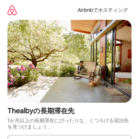
コ
ン
Airbnbでホスティング
テ
ン
ツ
に
ス
キ
ッ
プ
Thealbyの長期滞在先
1か月以上の長期滞在にぴったりな、くつろげる宿泊先
を見つけましょう。