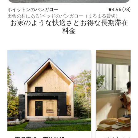
ホイットンのバンガロー
レビュー78件
4.96 (78)
田舎の村にある1ベッドのバンガロー（まるまる貸切）
お家のような快⁠適⁠さ⁠とお⁠得⁠な長⁠期⁠滞⁠在
料⁠金