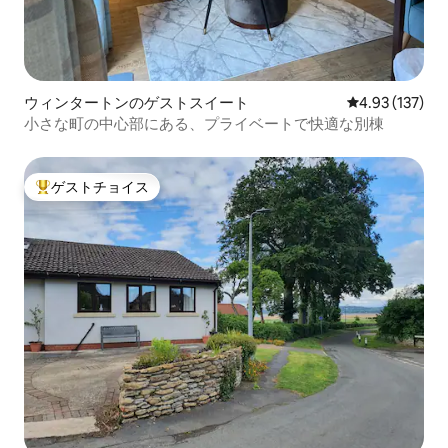
ウィンタートンのゲストスイート
レビュー137件
4.93 (137)
小さな町の中心部にある、プライベートで快適な別棟
ゲストチョイス
大好評のゲストチョイスです。