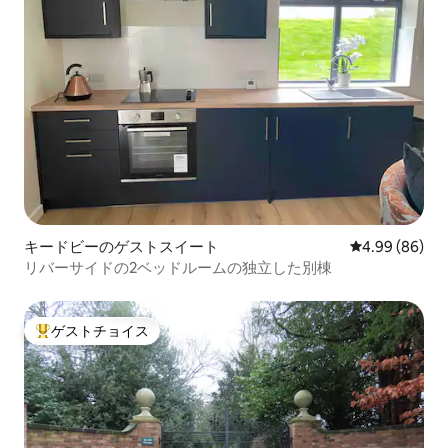
キードビーのゲストスイート
レビュー86件
4.99 (86)
リバーサイドの2ベッドルームの独立した別棟
ゲストチョイス
大好評のゲストチョイスです。