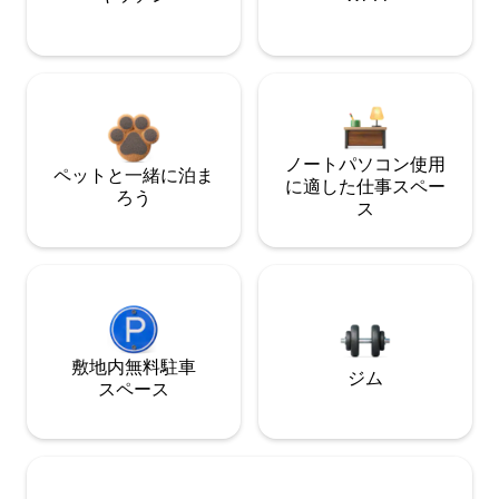
ノートパソコン使用
ペットと一緒に泊ま
に適した仕事スペー
ろう
ス
敷地内無料駐⁠車
ジム
ス⁠ペ⁠ー⁠ス