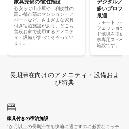
家具完備の宿⁠泊⁠施⁠設
デジタルノマド
多⁠いプ⁠ロ⁠フ⁠ェ⁠
心安らぐ山小屋や、利便性の
高い都市部のマンション・ア
最⁠適
パートなど、さまざまな家具
リモートワーク
付き宿泊施設があり、どこも
フェッショナル
普段お家で使用するアメニテ
ド環境を提供する
ィ・設備がすべてそろってい
事専用スペース
ます。
施設です。
長期滞在向け⁠のア⁠メ⁠ニ⁠テ⁠ィ⁠・設⁠備⁠およ
び特⁠典
家具付き⁠の宿⁠泊⁠施⁠設
1か月以上の長期滞在を快適に過ごすのに必要なキッチ