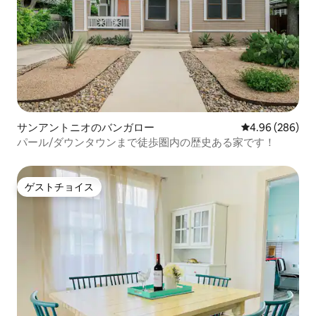
サンアントニオのバンガロー
レビュー286件
4.96 (286)
パール/ダウンタウンまで徒歩圏内の歴史ある家です！
ゲストチョイス
ゲストチョイス