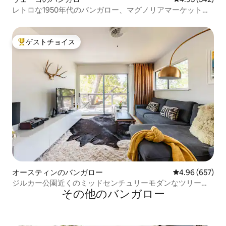
レトロな1950年代のバンガロー、マグノリアマーケットか
ら1.1マイル
ゲストチョイス
大好評のゲストチョイスです。
オースティンのバンガロー
レビュー657件
4.96 (657)
ジルカー公園近くのミッドセンチュリーモダンなツリーハ
その他のバンガロー
ウス