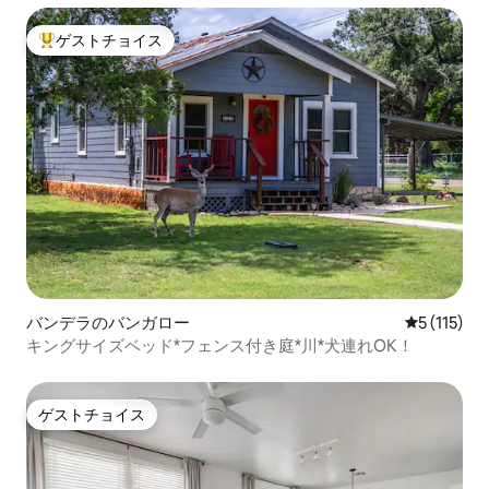
ゲストチョイス
大好評のゲストチョイスです。
バンデラのバンガロー
レビュー1
5 (115)
キングサイズベッド*フェンス付き庭*川*犬連れOK！
ゲストチョイス
ゲストチョイス