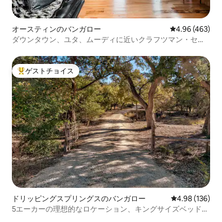
オースティンのバンガロー
レビュー463件
4.96 (463)
ダウンタウン、ユタ、ムーディに近いクラフツマン・セン
トラル
ゲストチョイス
大好評のゲストチョイスです。
ドリッピングスプリングスのバンガロー
レビュー136件
4.98 (136)
5エーカーの理想的なロケーション、キングサイズベッド2
台／クイーンサイズベッド1台。静か。