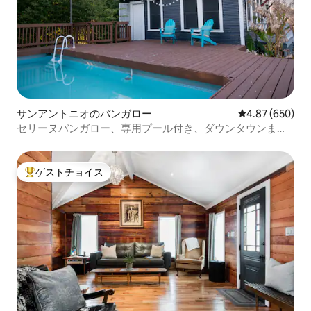
サンアントニオのバンガロー
レビュー650件
4.87 (650)
セリーヌバンガロー、専用プール付き、ダウンタウンまで
1.5マイル
ゲストチョイス
大好評のゲストチョイスです。