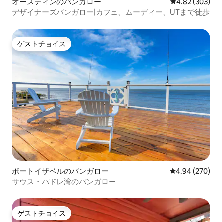
オースティンのバンガロー
レビュー303件
4.82 (303)
デザイナーズバンガロー|カフェ、ムーディー、UTまで徒歩
ゲストチョイス
ゲストチョイス
ポートイザベルのバンガロー
レビュー270件
4.94 (270)
サウス・パドレ湾のバンガロー
ゲストチョイス
ゲストチョイス