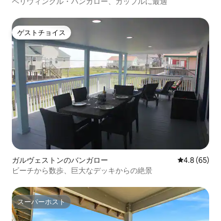
ペリウィンクル・バンガロー、カップルに最適
ゲストチョイス
ゲストチョイス
ガルヴェストンのバンガロー
レビュー65
4.8 (65)
ビーチから数歩、巨大なデッキからの絶景
スーパーホスト
スーパーホスト