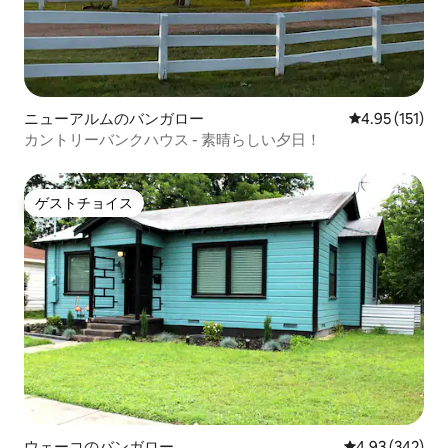
ニューアルムのバンガロー
レビュー151
4.95 (151)
カントリーバンクハウス - 素晴らしい夕日！
ゲストチョイス
ゲストチョイス
ウェーコのバンガロー
レビュー342件
4.93 (342)