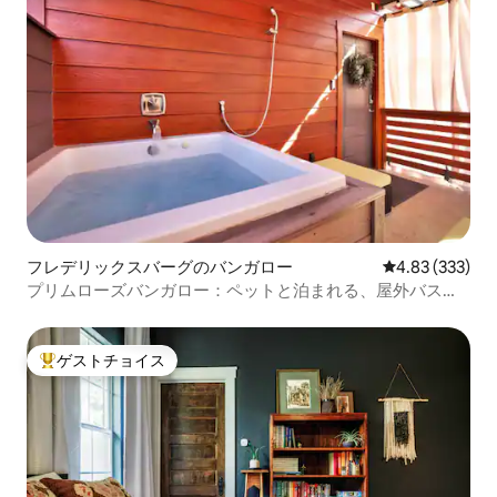
フレデリックスバーグのバンガロー
レビュー333件
4.83 (333)
プリムローズバンガロー：ペットと泊まれる、屋外バスタ
ブ！
ゲストチョイス
大好評のゲストチョイスです。