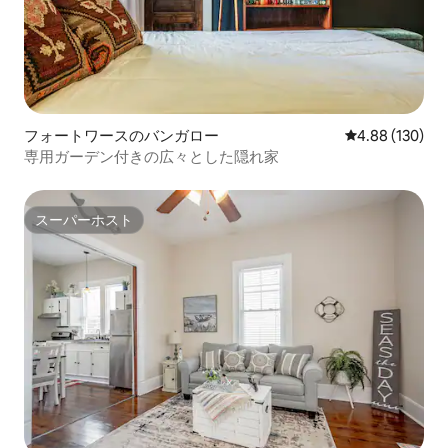
フォートワースのバンガロー
レビュー130件
4.88 (130)
専用ガーデン付きの広々とした隠れ家
スーパーホスト
スーパーホスト