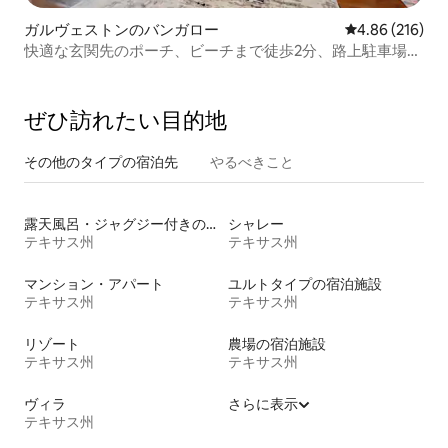
ガルヴェストンのバンガロー
レビュー216件
4.86 (216)
快適な玄関先のポーチ、ビーチまで徒歩2分、路上駐車場な
し
ぜひ訪⁠れ⁠た⁠い目⁠的⁠地
その他のタ⁠イ⁠プ⁠の宿⁠泊⁠先
やるべきこと
露天風呂・ジャグジー付きの宿泊施設
シャレー
テキサス州
テキサス州
マンション・アパート
ユルトタイプの宿泊施設
テキサス州
テキサス州
リゾート
農場の宿泊施設
テキサス州
テキサス州
ヴィラ
さらに表示
テキサス州