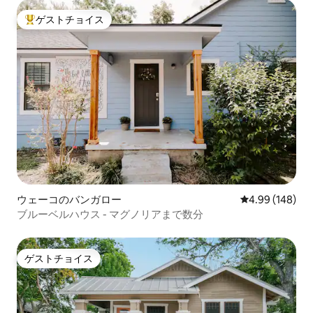
ゲストチョイス
大好評のゲストチョイスです。
ウェーコのバンガロー
レビュー148件
4.99 (148)
ブルーベルハウス - マグノリアまで数分
ゲストチョイス
ゲストチョイス