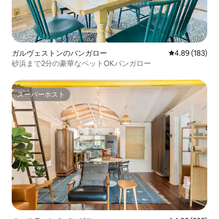
ガルヴェストンのバンガロー
レビュー183件
4.89 (183)
砂浜まで2分の豪華なペットOKバンガロー
スーパーホスト
スーパーホスト