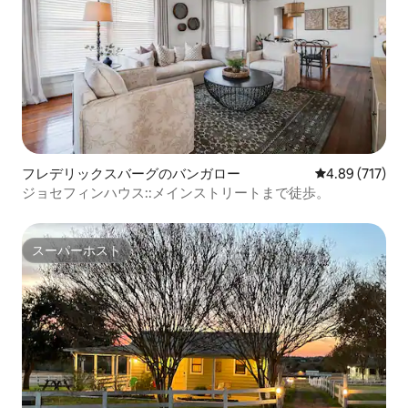
フレデリックスバーグのバンガロー
レビュー717件
4.89 (717)
ジョセフィンハウス::メインストリートまで徒歩。
スーパーホスト
スーパーホスト