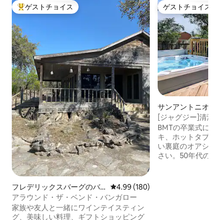
ゲストチョイス
ゲストチョイス
大好評のゲストチョイスです。
ゲストチョイス
サンアントニオの
ー
[ジャグジー]清潔
近く
BMTの卒業式に最適です。
キ、ホットタブ、R
い裏庭のオアシス
さい。50年代の
タイルの家で、ゲ
があり、ダウンタ
く、観光スポット
フレデリックスバーグのバ
レビュー180件、5つ星中4.99
4.99 (180)
す。 この宿泊先は、近隣に住む地元の方
ンガロー
アラウンド・ザ・ベンド・バンガロー
が所有・運営して
家族や友人と一緒にワインテイスティン
ゲストの方々に質
グ、美味しい料理、ギフトショッピング