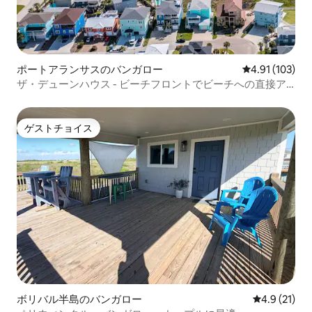
ポートアランサスのバンガロー
レビュー103件
4.91 (103)
ザ・デューンハウス - ビーチフロントでビーチへの直接ア
クセス！
ゲストチョイス
ゲストチョイス
ボリバル半島のバンガロー
レビュー21
4.9 (21)