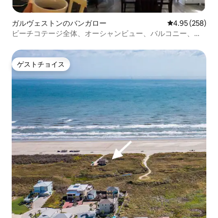
ガルヴェストンのバンガロー
レビュー258件
4.95 (258)
ビーチコテージ全体、オーシャンビュー、バルコニー、ビ
ーチまで徒歩2分
ゲストチョイス
ゲストチョイス