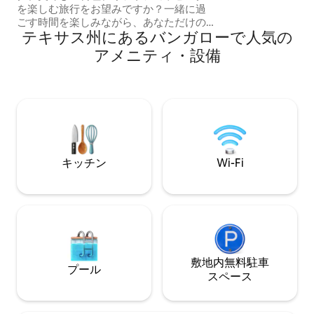
ます。 アラモ／リバーウォーク／ダウン
を楽しむ旅行をお望みですか？一緒に過
タウン - 2.7マイル
ごす時間を楽しみながら、あなただけの
ル フロスト・バ
テキサス州にあるバンガローで人気の
空間でくつろぎたいですか？ Around the
マン・コリジウム -
Bend BungalowとAirstream Alfresco
アメニティ・設備
ム - 3.2マイル ラ
は、数多くのレストランやユニークなお
マイル
店が軒を連ねるメインストリートから約
12分、息をのむような景色が楽しめるエ
ンチャンテッド・ロックから10分の場所
にあります。 ロッキングチェアに座っ
て、果てしなく広がる星空を眺めなが
ら、一日の終わりを迎えましょう。 私た
ちの牧場ではロングホーン種の牛が歩き
キッチン
Wi-Fi
回っており、この場所にはたくさんの野
生動物が生息しています！
敷地内無料駐⁠車
プール
ス⁠ペ⁠ー⁠ス