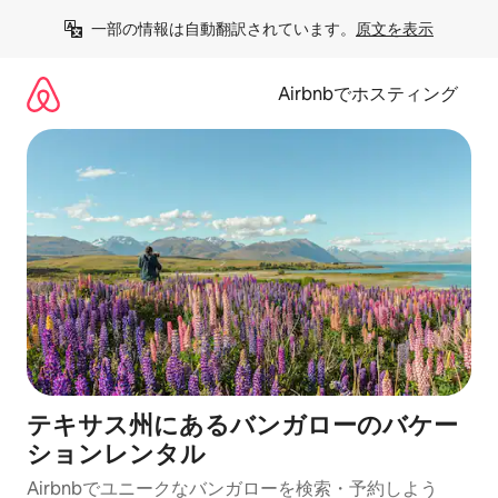
コ
一部の情報は自動翻訳されています。
原文を表示
ン
テ
ン
Airbnbでホスティング
ツ
に
ス
キ
ッ
プ
テキサス州にあるバンガローのバケー
ションレンタル
Airbnbでユニークなバンガローを検索・予約しよう