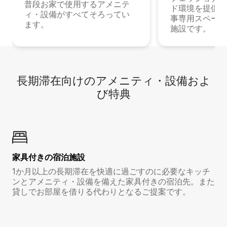
普段お家で使用するアメニテ
ド環境を提供する
ィ・設備がすべてそろってい
事専用スペース
ます。
施設です。
長期滞在向け⁠のア⁠メ⁠ニ⁠テ⁠ィ⁠・設⁠備⁠およ
び特⁠典
家具付き⁠の宿⁠泊⁠施⁠設
1か月以上の長期滞在を快適に過ごすのに必要なキッチ
ンとアメニティ・設備を備えた家具付きの宿泊先。また
貸しでお部屋を借りる代わりとなるご提案です。