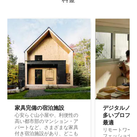
家具完備の宿⁠泊⁠施⁠設
デジタルノマド
多⁠いプ⁠ロ⁠フ⁠ェ⁠
心安らぐ山小屋や、利便性の
高い都市部のマンション・ア
最⁠適
パートなど、さまざまな家具
リモートワーク
付き宿泊施設があり、どこも
フェッショナル