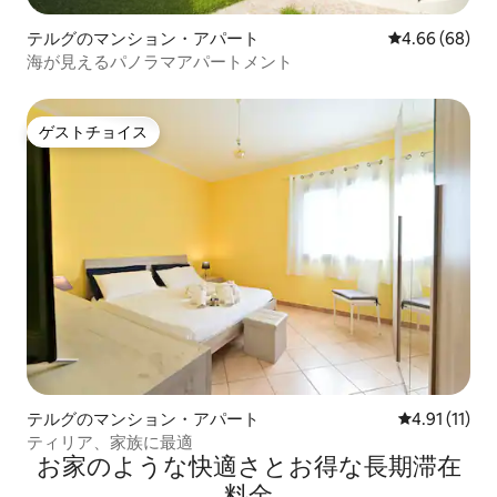
テルグのマンション・アパート
レビュー68件
4.66 (68)
海が見えるパノラマアパートメント
ゲストチョイス
ゲストチョイス
テルグのマンション・アパート
レビュー11件
4.91 (11)
ティリア、家族に最適
お家のような快⁠適⁠さ⁠とお⁠得⁠な長⁠期⁠滞⁠在
料⁠金