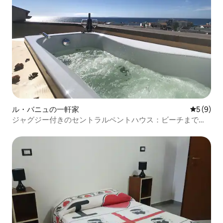
ル・バニュの一軒家
レビュー
5 (9)
ジャグジー付きのセントラルペントハウス：ビーチまで徒
歩圏内