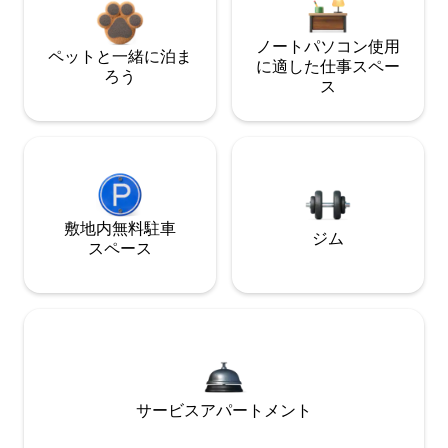
ノートパソコン使用
ペットと一緒に泊ま
に適した仕事スペー
ろう
ス
敷地内無料駐⁠車
ジム
ス⁠ペ⁠ー⁠ス
サービスアパートメント