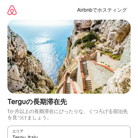
コ
ン
Airbnbでホスティング
テ
ン
ツ
に
ス
キ
ッ
プ
Terguの長期滞在先
1か月以上の長期滞在にぴったりな、くつろげる宿泊先
を見つけましょう。
エリア
検索結果が表示されたら、上下の矢印キーを使って移動するか、