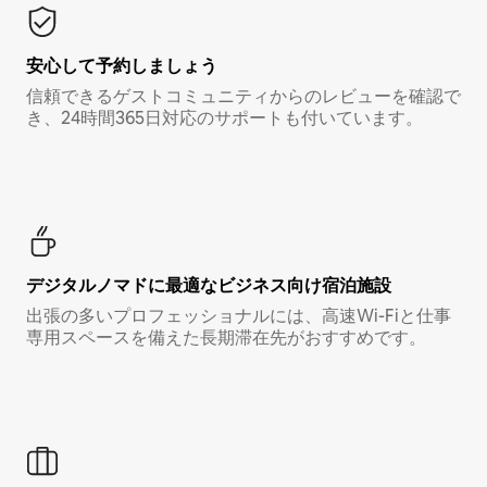
安心して予約しましょう
信頼できるゲストコミュニティからのレビューを確認で
き、24時間365日対応のサポートも付いています。
デジタルノマド⁠に最⁠適⁠なビ⁠ジ⁠ネ⁠ス⁠向⁠け宿⁠泊⁠施⁠設
出張の多いプロフェッショナルには、高速Wi-Fiと仕事
専用スペースを備えた長期滞在先がおすすめです。