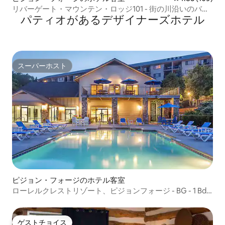
リバーゲート・マウンテン・ロッジ101 - 街の川沿いのバル
パティオがあるデ⁠ザ⁠イ⁠ナ⁠ー⁠ズホ⁠テ⁠ル
コニー
スーパーホスト
スーパーホスト
ピジョン・フォージのホテル客室
ローレルクレストリゾート、ピジョンフォージ - BG - 1 Bd
Dlx
ゲストチョイス