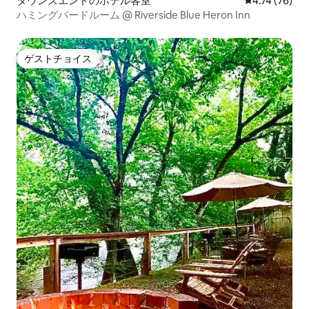
タウンズエンドのホテル客室
レビュー76件
4.74 (76)
ハミングバードルーム @ Riverside Blue Heron Inn
ゲストチョイス
ゲストチョイス