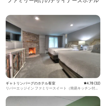
ファミリー向⁠け⁠のデ⁠ザ⁠イ⁠ナ⁠ー⁠ズホ⁠テ⁠ル
ギャトリンバーグのホテル客室
レビュー32件
4.78 (32)
リバーエッジイン ファミリースイート（簡易キッチン付
き）