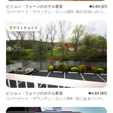
ピジョン・フォージのホテル客室
レビュー61件
4.84 (61)
リバーゲート・マウンテン・ロッジ203 - 街の川沿いのバル
コニー
ゲストチョイス
大好評のゲストチョイスです。
ピジョン・フォージのホテル客室
レビュー80件
4.84 (80)
リバーゲート・マウンテン・ロッジ104 - 街にあるリバーバ
ルコニー