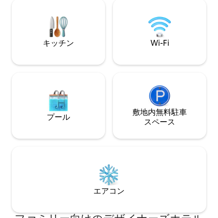
スルーム、専用ベ
どまで車で数分です。 • レコーディング
す。天井が10フ
スタジオ、コーヒー、地元のレストラン
き出しレンガ、2
まで徒歩圏内 ご予約の前にリスティング
あり、一流の空間
をよくお読みください。
ィックやアンティ
キッチン
Wi-Fi
て行けます。
敷地内無料駐⁠車
プール
ス⁠ペ⁠ー⁠ス
エアコン