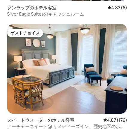
ダンラップのホテル客室
レビュー6件
4.83 (6)
Silver Eagle Suitesのキャッシュルーム
ゲストチョイス
ゲストチョイス
スイートウォーターのホテル客室
レビュー176件
4.87 (176)
アーチャースイート@ リメディーズイン、歴史地区のホテ
ル