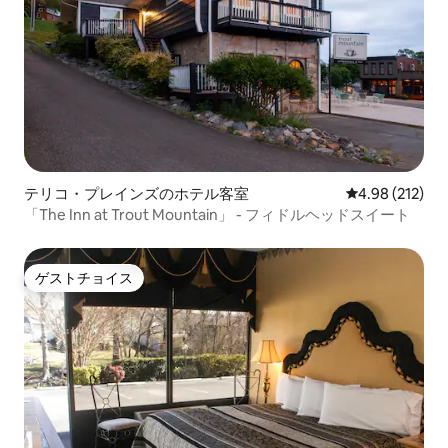
テリコ・プレインズのホテル客室
レビュー212件
4.98 (212)
「The Inn at Trout Mountain」 - フィドルヘッドスイート
ゲストチョイス
ゲストチョイス