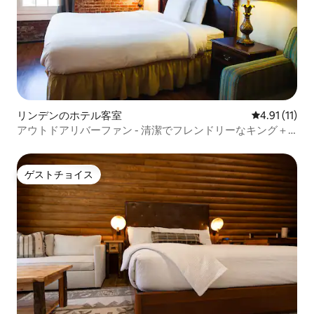
リンデンのホテル客室
レビュー11件
4.91 (11)
アウトドアリバーファン - 清潔でフレンドリーなキング＋
ソファベッド
ゲストチョイス
ゲストチョイス