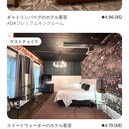
ギャトリンバーグのホテル客室
レビュー45件
4.96 (45)
ADAプレミアムキングルーム
ゲストチョイス
ゲストチョイス
スイートウォーターのホテル客室
レビュー68件
4.79 (68)