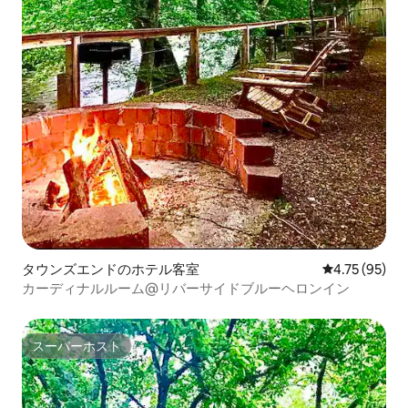
タウンズエンドのホテル客室
レビュー95件
4.75 (95)
カーディナルルーム@リバーサイドブルーヘロンイン
スーパーホスト
スーパーホスト