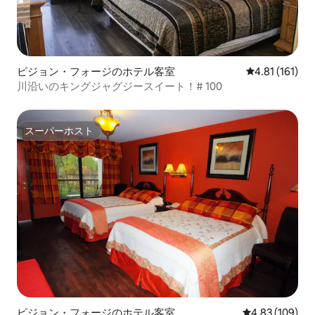
ピジョン・フォージのホテル客室
レビュー161
4.81 (161)
川沿いのキングジャグジースイート！# 100
スーパーホスト
スーパーホスト
ピジョン・フォージのホテル客室
レビュー109件
4.83 (109)