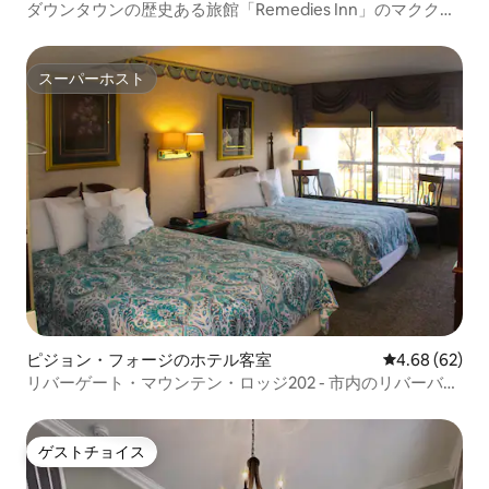
ダウンタウンの歴史ある旅館「Remedies Inn」のマククラ
リースイート
スーパーホスト
スーパーホスト
ピジョン・フォージのホテル客室
レビュー62件
4.68 (62)
リバーゲート・マウンテン・ロッジ202 - 市内のリバーバル
コニー
ゲストチョイス
ゲストチョイス