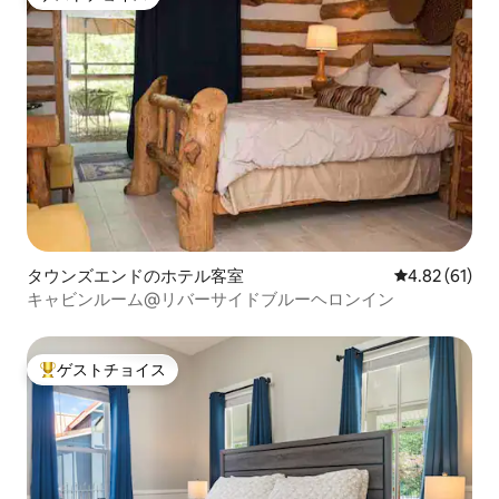
ゲストチョイス
タウンズエンドのホテル客室
レビュー61件
4.82 (61)
キャビンルーム@リバーサイドブルーヘロンイン
ゲストチョイス
大好評のゲストチョイスです。