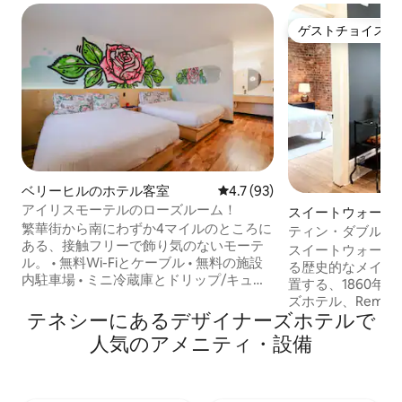
ゲストチョイス
ゲストチョイス
ベリーヒルのホテル客室
レビュー93件、5つ星中4.7
4.7 (93)
アイリスモーテルのローズルーム！
スイートウォータ
繁華街から南にわずか4マイルのところに
ル客室
ティン・ダブルスイー
ある、接触フリーで飾り気のないモーテ
Inn、ダウンタウ
スイートウォータ
ル。 • 無料Wi-Fiとケーブル • 無料の施設
る歴史的なメイン
内駐車場 • ミニ冷蔵庫とドリップ/キュー
置する、1860年
リグコーヒーメーカー • 専用バスルーム •
ズホテル、Remedie
非対面式のチェックイン • I -65 &
テネシーにあるデ⁠ザ⁠イ⁠ナ⁠ー⁠ズホ⁠テ⁠ル⁠で
建物内にあったTin W 
Thompson Laneのすぐそばに位置し、繁
Hardware St
人⁠気⁠のア⁠メ⁠ニ⁠テ⁠ィ⁠・設⁠備
華街、日産スタジアム、ミュージックシ
2部屋のTin W
ティセンター、ブリヂストンアリーナ、
い。 このスイート
アセンドアンフィシアター、ヴァンダー
キッチンエリア、
ビルト、ベルモント、オプリー、空港な