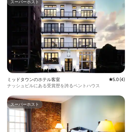
スーパーホスト
スーパーホスト
ミッドタウンのホテル客室
レビュー4
5.0 (4)
ナッシュビルにある受賞歴を誇るペントハウス
スーパーホスト
スーパーホスト