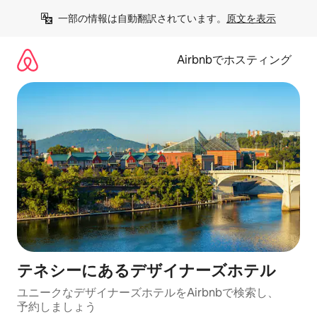
コ
一部の情報は自動翻訳されています。
原文を表示
ン
テ
ン
Airbnbでホスティング
ツ
に
ス
キ
ッ
プ
テネシーにあるデ⁠ザ⁠イ⁠ナ⁠ー⁠ズホ⁠テ⁠ル
ユニークなデ⁠ザ⁠イ⁠ナ⁠ー⁠ズホ⁠テ⁠ル⁠をAirbnb⁠で検⁠索⁠し⁠、
予⁠約し⁠ま⁠し⁠ょ⁠う