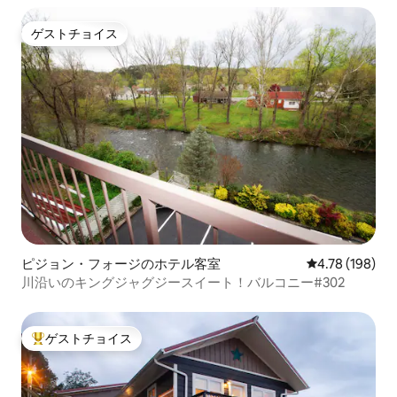
ゲストチョイス
ゲストチョイス
ピジョン・フォージのホテル客室
レビュー198件
4.78 (198)
川沿いのキングジャグジースイート！バルコニー#302
ゲストチョイス
大好評のゲストチョイスです。