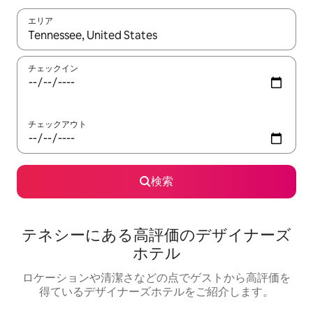
エリア
検索結果が表示されたら、上下の矢印キーを使って移動するか、
チェックイン
チェックアウト
検索
テネシーにある高⁠評⁠価⁠のデ⁠ザ⁠イ⁠ナ⁠ー⁠ズ
ホ⁠テ⁠ル
ロケーションや清⁠潔⁠さ⁠な⁠ど⁠の点⁠でゲ⁠ス⁠ト⁠か⁠ら高⁠評⁠価⁠を
得⁠て⁠い⁠るデ⁠ザ⁠イ⁠ナ⁠ー⁠ズホ⁠テ⁠ル⁠をご⁠紹⁠介し⁠ま⁠す⁠。