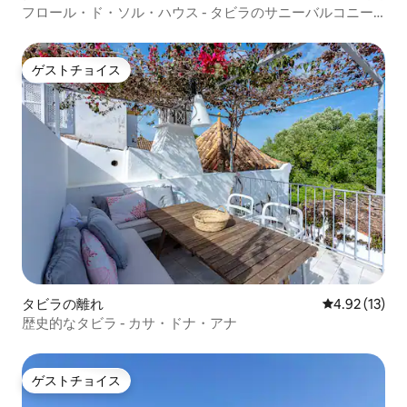
フロール・ド・ソル・ハウス - タビラのサニーバルコニー
ハウス
ゲストチョイス
ゲストチョイス
タビラの離れ
レビュー13件
4.92 (13)
歴史的なタビラ - カサ・ドナ・アナ
ゲストチョイス
ゲストチョイス