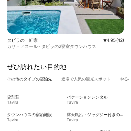
タビラの一軒家
レビュー42件
4.95 (42)
カサ・アスール - タビラの2寝室タウンハウス
ぜひ訪⁠れ⁠た⁠い目⁠的⁠地
その他のタ⁠イ⁠プ⁠の宿⁠泊⁠先
近場で人気の観光スポット
やる
貸別荘
バケーションレンタル
Tavira
Tavira
タウンハウスの宿泊施設
露天風呂・ジャグジー付きの宿泊施設
Tavira
Tavira