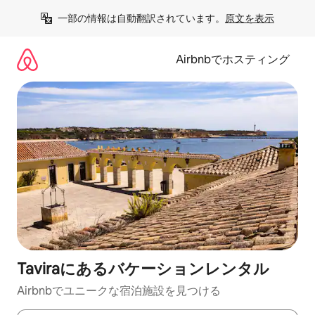
コ
一部の情報は自動翻訳されています。
原文を表示
ン
テ
ン
Airbnbでホスティング
ツ
に
ス
キ
ッ
プ
Taviraにあるバケーションレンタル
Airbnbでユニークな宿泊施設を見つける