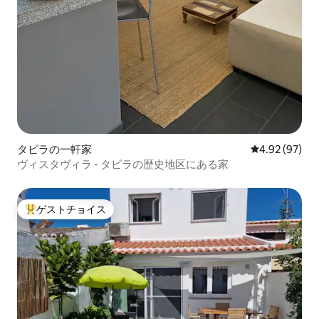
タビラの一軒家
レビュー97件
4.92 (97)
ヴィスタヴィラ - タビラの歴史地区にある家
ゲストチョイス
大好評のゲストチョイスです。