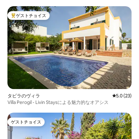
ゲストチョイス
大好評のゲストチョイスです。
タビラのヴィラ
レビュー23
5.0 (23)
Villa Perogil - Livin Staysによる魅力的なオアシス
ゲストチョイス
ゲストチョイス