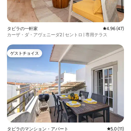
タビラの一軒家
レビュー47件
4.96 (47)
カーザ・ダ・アヴェニーダ2 | セントロ | 専用テラス
ゲストチョイス
ゲストチョイス
タビラのマンション・アパート
レビュー11
5.0 (11)