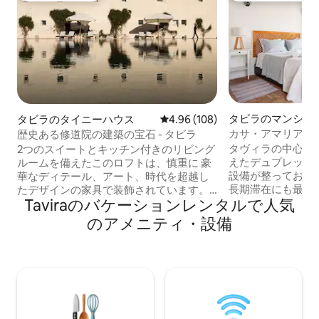
タビラのマンショ
タビラのタイニーハウス
レビュー108件、5つ星中4.96
4.96 (108)
ート
カサ・アマリア -
歴史ある修道院の建築の宝石 - タビラ
ックスアパートメ
タヴィラの中心部
2つのスイートとキッチン付きのリビング
えたデュプレック
ルームを備えたこのロフトは、慎重に 豪
設備が整っており
華なディテール、アート、時代を超越し
長期滞在にも最適
たデザインの家具で装飾されています。
Taviraのバケーションレンタルで人気
です！ 市内の主
我が家のような心地よさをお届けするた
べてに近い。 タ
めに、パーソナライズされています。 タ
のアメニティ・設備
から徒歩5分。 タビラの中心部に位置する
ビラ市の中心部まで徒歩わずか5分、市場
3つのテラスを備
まで徒歩3分、すべての素晴らしいリア・
ートメントです。
フォルモーザビーチに近いです。 水泳や
期滞在にも長期滞
読書を何時間も楽しめる巨大プールもご
プルに最適です！
利用いただけます。Airbnbは私がお部屋
ポットに近い。 
を掲載している唯一のプラットフォーム
り場から徒歩わず
ですので、ご希望に応じてご滞在をカス