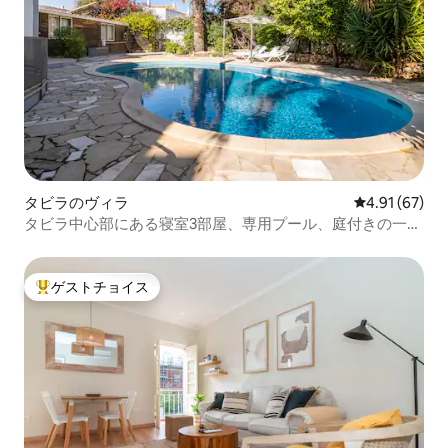
タビラのヴィラ
レビュー67件
4.91 (67)
タビラ中心部にある寝室3部屋、専用プール、庭付きの一軒
家
ゲストチョイス
大好評のゲストチョイスです。