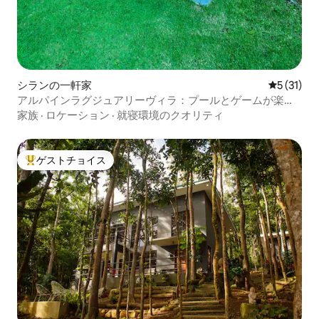
シランの一軒家
レビュー3
5 (31)
アルパインラグジュアリーヴィラ：プールとゲームが楽し
めるラグジュアリーな滞在
家族
·
ロケーション
·
就寝環境のクオリティ
ゲストチョイス
大好評のゲストチョイスです。