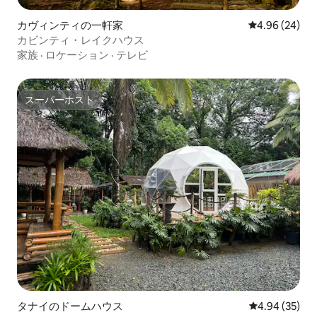
カヴィンティの一軒家
レビュー24件
4.96 (24)
カビンティ・レイクハウス
家族
·
ロケーション
·
テレビ
スーパーホスト
スーパーホスト
タナイのドームハウス
レビュー35件
4.94 (35)