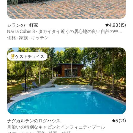
シランの一軒家
レビュー15件
4.93 (15)
Narra Cabin 3 - タガイタイ近くの居心地の良い自然の中の
隠れ家
価格
·
家族
·
キッチン
ゲストチョイス
大好評のゲストチョイスです。
ナグカルランのログハウス
レビュー2
5 (21)
川沿いの特別なキャビンとインフィニティプール