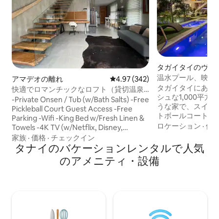
タガイタイのヴィ
温水プール、映画
アマデオの離れ
レビュー342件、5つ星中4.97
4.97 (342)
The Suite Life 2.0
タガイタイにある
快適でロマンチックなロフト（貸切温泉
シュな1,000平
付き）
-Private Onsen / Tub (w/Bath Salts) -Free
うな家で、スイミ
Pickleball Court Guest Access -Free
トボールコート、
Parking -Wifi -King Bed w/Fresh Linen &
ルーム、ビデオケ
ロケーション
·
価
Towels -4K TV (w/Netflix, Disney,
えています。結婚
Amazon) -Fully AC -Working Table
家族
·
価格
·
チェックイン
たはリラックスし
w/Monitor -Shampoo, Soap & Toilet
タナイのバケーションレンタルで人気
最適です。ご滞在
Paper -Microwave/Rice Cooker/E-
のアメニティ・設備
ラブハウスのよう
Kettle/Refrigerator -Fresh Coffee
けます。8 ～10
Grounds -Purified Drinking Water The
り、大人数のグル
loft is in Amadeo, known as the Coffee
スタッフがいつで
Capital of the Philippines. This is set
す。追加料金はか
amidst lush greenery, perfect for those
は完全にゲートで
seeking a nature immersion just 15 mins
はCCTVカメラが