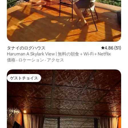
タナイのログハウス
レビュー51件
4.86 (51)
Haruman A Skylark View | 無料の朝食＋Wi-Fi＋Netflix
価格
·
ロケーション
·
アクセス
ゲストチョイス
ゲストチョイス