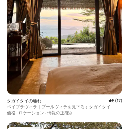
タガイタイの離れ
レビュー1
5 (17)
ベイブラヴィラ｜プールヴィラを見下ろすタガイタイ
価格
·
ロケーション
·
情報の正確さ