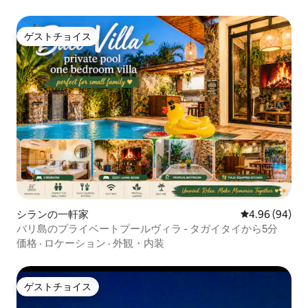
ゲストチョイス
ゲストチョイス
シランの一軒家
レビュー94件
4.96 (94)
バリ島のプライベートプールヴィラ - タガイタイから5分
価格
·
ロケーション
·
外観・内装
ゲストチョイス
ゲストチョイス