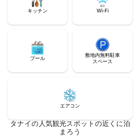
away from Tagaytay.
な周囲のフェンス
キッチン
Wi-Fi
敷地内無料駐⁠車
プール
ス⁠ペ⁠ー⁠ス
エアコン
タナイの人気観光スポットの近くに泊
まろう