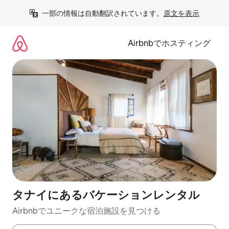
コ
一部の情報は自動翻訳されています。
原文を表示
ン
テ
ン
Airbnbでホスティング
ツ
に
ス
キ
ッ
プ
タナイにあるバケーションレンタル
Airbnbでユニークな宿泊施設を見つける