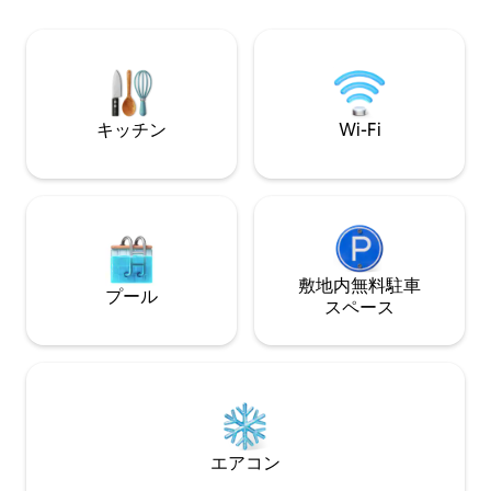
ゲームルームで友達とゲームをしたり、
具付きの玄関ポーチ。 フェンス
パティオでおいしい食事をグリルしたり
たプライベートな
でき🥙ます。 家族の集まり、親友との旅
パック＆プレイ／シ
行、結婚式の週末などに最適です。また
チの必需品：ビー
は、単に海辺で過ごす時間を楽しみたい
への日帰り旅行用
という理由だけでも、ぜひご利用くださ
い！
キッチン
Wi-Fi
敷地内無料駐⁠車
プール
ス⁠ペ⁠ー⁠ス
エアコン