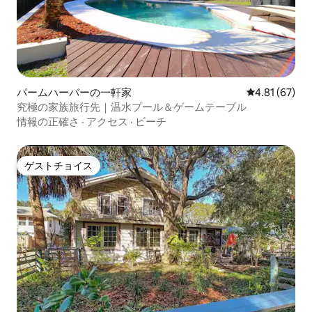
パームハーバーの一軒家
レビュー67件
4.81 (67)
究極の家族旅行先｜温水プール＆ゲームテーブル
情報の正確さ
·
アクセス
·
ビーチ
ゲストチョイス
ゲストチョイス