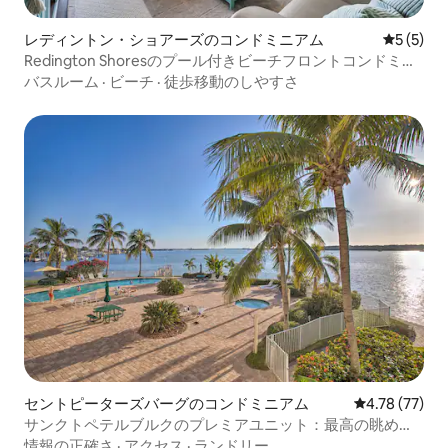
レディントン・ショアーズのコンドミニアム
レビュー
5 (5)
Redington Shoresのプール付きビーチフロントコンドミニ
アム
バスルーム
·
ビーチ
·
徒歩移動のしやすさ
セントピーターズバーグのコンドミニアム
レビュー77件
4.78 (77)
サンクトペテルブルクのプレミアユニット：最高の眺めと
レイアウト！
情報の正確さ
·
アクセス
·
ランドリー