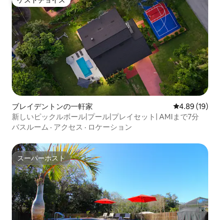
ゲストチョイス
ゲストチョイス
ブレイデントンの一軒家
レビュー19件
4.89 (19)
新しいピックルボール|プール|プレイセット| AMIまで7分
バスルーム
·
アクセス
·
ロケーション
スーパーホスト
スーパーホスト