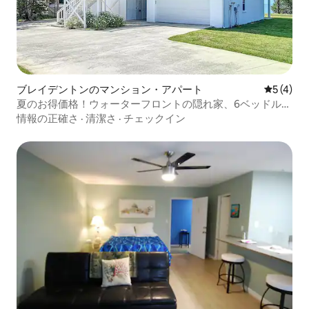
ブレイデントンのマンション・アパート
レビュー
5 (4)
夏のお得価格！ウォーターフロントの隠れ家、6ベッドルー
ム、5バスルーム、ブリン
情報の正確さ
·
清潔さ
·
チェックイン