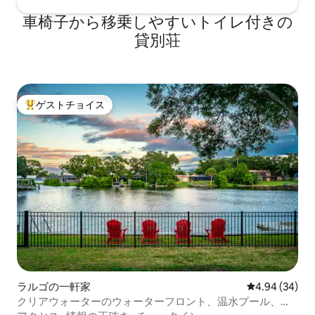
車椅子から移乗しやすいトイレ付きの
貸別荘
ゲストチョイス
大好評のゲストチョイスです。
ラルゴの一軒家
レビュー34件
4.94 (34)
クリアウォーターのウォーターフロント、温水プール、ゲ
ームルーム、ファイヤーピット