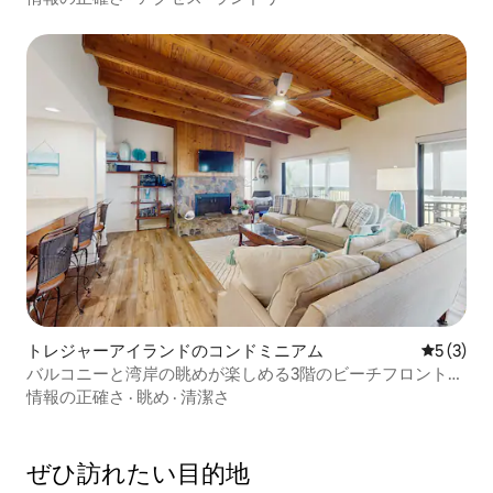
トレジャーアイランドのコンドミニアム
レビュー
5 (3)
バルコニーと湾岸の眺めが楽しめる3階のビーチフロントコ
ンドミニアム
情報の正確さ
·
眺め
·
清潔さ
ぜひ訪⁠れ⁠た⁠い目⁠的⁠地