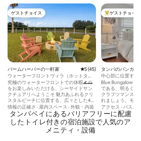
ゲストチョイス
ゲストチョイス
ゲストチョイス
大好評のゲストチ
パームハーバーの一軒家
レビュー45件、5つ星中5つ
5 (45)
タンパのバンガロ
ウォーターフロントヴィラ（ホットタ
中心部に位置する
ブ、ゲームルーム、カヤック、自転車付
ーの隠れ家
究極のウォーターフロントでの休暇🌊🌅
Blue Bungalow T
き）
をお楽しみいただける、シーサイドサン
である、明るく清
クチュアリへようこそ 魅力あふれるクリ
クラフツマンスタ
スタルビーチに位置する、広々とした4ベ
れましょう。モダ
ッドルーム、2.5バスルームのリゾートで
良い快適さが融合
情報の正確さ
·
屋内スペース
·
外観・内装
アクセス
·
バスル
す。贅沢さ、快適さ、海辺での楽しみを
タンパベイにあるバリアフリーに配慮
スと仕事のための
完璧に融合させています。 イントラコー
ン。 主な特徴は次の
したトイレ付きの宿泊施設で人気のア
スタルから直接アクセスできるカヤック
器具のそろったグルメ
メニティ・設備
に乗ったり、遮るもののない夕日を眺め
節可能なデスクと高
たり、ホットタブでリラックスしたり、
クスペース。 朝のコーヒーを楽しめる家