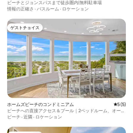
ビーチとジョンスパスまで徒歩圏内|無料駐車場
情報の正確さ
·
バスルーム
·
ロケーション
ゲストチョイス
ゲストチョイス
ホームズビーチのコンドミニアム
レビュー
5 (5)
ビーチへの直接アクセス＆プール｜2ベッドルーム、オーシ
ャンビュー
ビーチ
·
近隣
·
ロケーション