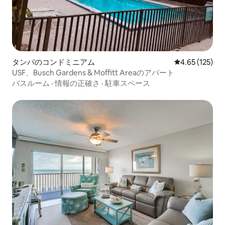
タンパのコンドミニアム
レビュー125件
4.65 (125)
USF、Busch Gardens & Moffitt Areaのアパート
バスルーム
·
情報の正確さ
·
駐車スペース