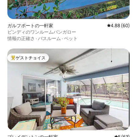
ガルフポートの一軒家
レビュー60件
4.88 (60)
ビンディのワンルームバンガロー
情報の正確さ
·
バスルーム
·
ペット
ゲストチョイス
大好評のゲストチョイスです。
ブレイデントンの一軒家
レビュー6
5 (63)