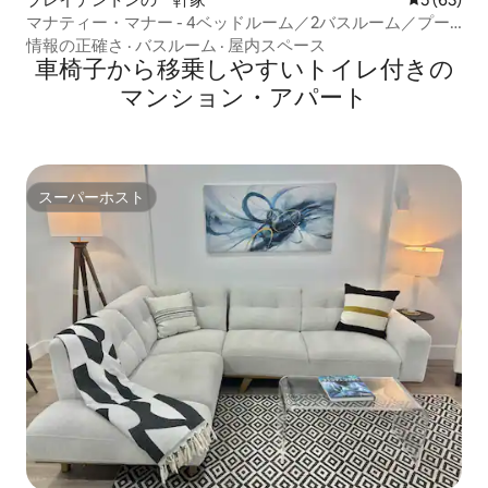
マナティー・マナー - 4ベッドルーム／2バスルーム／プー
ル／グリル／卓球／楽しい滞在
情報の正確さ
·
バスルーム
·
屋内スペース
車椅子から移乗しやすいトイレ付きの
マンション・アパート
スーパーホスト
スーパーホスト