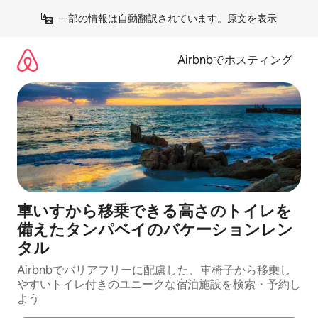
コ
一部の情報は自動翻訳されています。
原文を表示
ン
テ
ン
Airbnbでホスティング
ツ
に
ス
キ
ッ
プ
車いすから移乗できる高さのトイレを
備えたタンパベイのバケーションレン
タル
Airbnbでバリアフリーに配慮した、車椅子から移乗し
やすいトイレ付きのユニークな宿泊施設を検索・予約し
よう