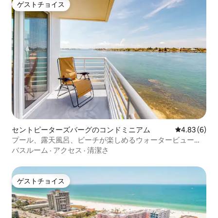
ゲストチョイス
ゲストチョイス
セントピーターズバーグのコンドミニアム
レビュー6件
4.83 (6)
プール、露天風呂、ビーチが楽しめるウォータービューコ
ンドミニアム
バスルーム
·
アクセス
·
清潔さ
ゲストチョイス
ゲストチョイス