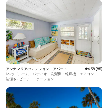
アンナマリアのマンション・アパート
レビュー85件
4.58 (85)
1ベッドルーム｜パティオ｜洗濯機・乾燥機｜エアコン｜ガ
スグリル｜ビーチへのアクセス
清潔さ
·
ビーチ
·
ロケーション