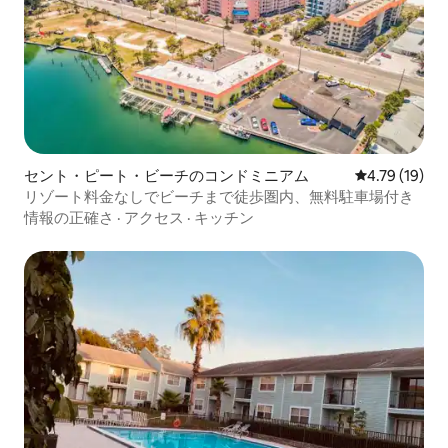
セント・ピート・ビーチのコンドミニアム
レビュー19件
4.79 (19)
リゾート料金なしでビーチまで徒歩圏内、無料駐車場付き
情報の正確さ
·
アクセス
·
キッチン