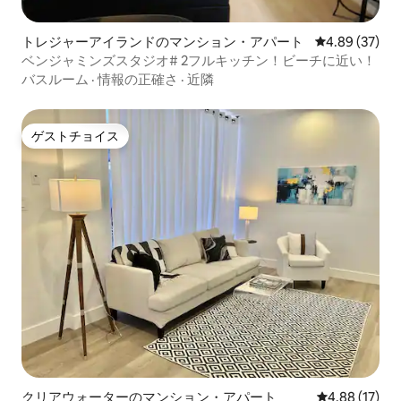
トレジャーアイランドのマンション・アパート
レビュー37件
4.89 (37)
ベンジャミンズスタジオ# 2フルキッチン！ビーチに近い！
バスルーム
·
情報の正確さ
·
近隣
ゲストチョイス
ゲストチョイス
クリアウォーターのマンション・アパート
レビュー17件
4.88 (17)