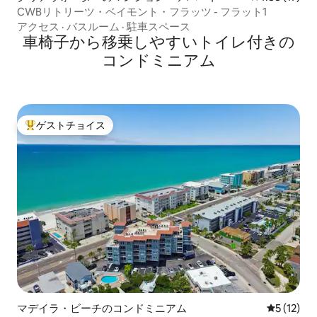
CWBリトリーツ・ベイモント・フラッツ - フラット1
アクセス
·
バスルーム
·
駐車スペース
車椅子から移乗しやすいトイレ付きの
コンドミニアム
ゲストチョイス
大好評のゲストチョイスです。
マデイラ・ビーチのコンドミニアム
レビュー1
5 (12)