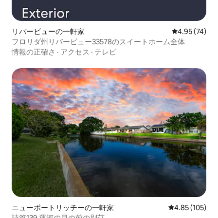
リバービューの一軒家
レビュー74件
4.95 (74)
フロリダ州リバービュー33578のスイートホーム全体
情報の正確さ
·
アクセス
·
テレビ
ニューポートリッチーの一軒家
レビュー105件
4.85 (105)
詩篇139 運河の目の前の別荘