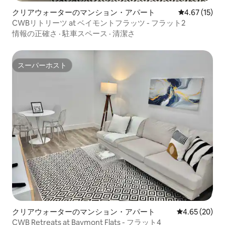
クリアウォーターのマンション・アパート
レビュー15件
4.67 (15)
CWBリトリーツ at ベイモントフラッツ - フラット2
情報の正確さ
·
駐車スペース
·
清潔さ
スーパーホスト
スーパーホスト
クリアウォーターのマンション・アパート
レビュー20件
4.65 (20)
CWB Retreats at Baymont Flats - フラット4