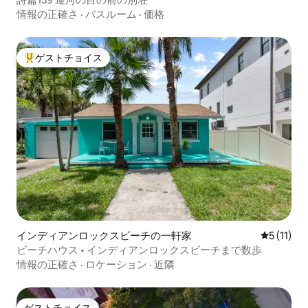
情報の正確さ
·
バスルーム
·
価格
ゲストチョイス
大好評のゲストチョイスです。
インディアンロックスビーチの一軒家
レビュー1
5 (11)
ビーチハウス • インディアンロックスビーチまで数歩
情報の正確さ
·
ロケーション
·
近隣