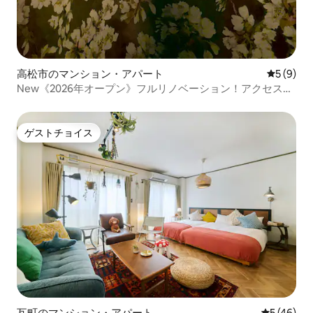
高松市のマンション・アパート
レビュー
5 (9)
New《2026年オープン》フルリノベーション！アクセス抜
群市街地中心、和モダンな癒し空間、桜ルーム
ゲストチョイス
ゲストチョイス
瓦町のマンション・アパート
レビュー4
5 (46)