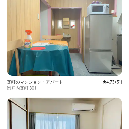
瓦町のマンション・アパート
レビュー51件
4.73 (51)
瀬戸内瓦町 301