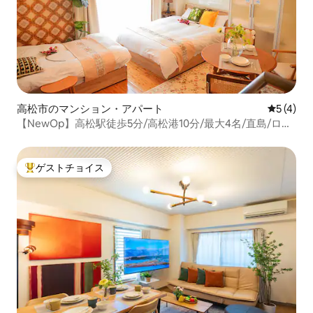
高松市のマンション・アパート
レビュー
5 (4)
【NewOp】高松駅徒歩5分/高松港10分/最大4名/直島/ロフ
ト/ビジネスにも便利/41㎡
ゲストチョイス
大好評のゲストチョイスです。