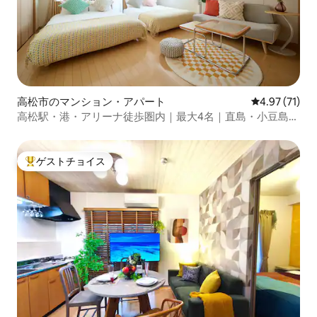
高松市のマンション・アパート
レビュー71件
4.97 (71)
高松駅・港・アリーナ徒歩圏内｜最大4名｜直島・小豆島｜
シモンズWベッド2台|商店街すぐ|カップル
ゲストチョイス
大好評のゲストチョイスです。