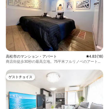
高松市のマンション・アパート
レビュー18件
4.83 (18)
商店街徒歩30秒の最高立地。75平米フルリノベのアート部
屋はアリーナ、瀬戸芸目的の家族・女子旅に最適
ゲストチョイス
ゲストチョイス