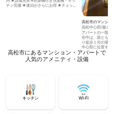
内 ★設備充実⇒乾燥機付き洗濯機・キッ
チン完備 ★連泊がさらにお得 ★チェック
イン前の荷物預かり無料（12時以降）
【立地】 ・高松市中心部 ・瓦町駅まで徒
歩5分 ・日本一長いアーケード商店街まで
高松市のマンショ
徒歩4分 ・飲食店街まで徒歩0分 ・さぬき
ート
高松中心部/最大3
うどん有名店「鶴丸」まで徒歩1分 ・フェ
クセス良好/駐車場
アパートの一階に施
リー乗り場まで車で5分 【駐車場】 ・近
ベッド/舟形天上
在中は、誰とも共有しません
隣の有料駐車場をご利用ください （無料
り徒歩１分の場所にありま
駐車場はありません） 【お部屋】※お部
中心部に位置する
屋は3F・エレベーターなし・階段です ・
高松市にあるマンション・アパートで
です。 ▪️徒歩８
マンション3Fの1室貸切 ・ダブルサイズベ
す。 飲食や、シ
人気のアメニティ・設備
ッド×1台（横幅140cm） ・高速Wi-Fi完備
ランドショップも多
（無料） 【室内設備】 ・55インチ
３分の場所に、天
TV（Netflix／Amazonプライム／
(料金別途要) 【施設】 コンパクトなキッ
Chromecast） ※ご自身のIDでご利用くだ
チン、リビング、
さい ・Nintendo Switch ・乾燥機付き洗
は温風便座式ウォ
濯機（無料） ・エアコン ・冷蔵庫／冷凍
す。 キッチンには
庫 ・電子レンジ ・コンロ ・ケトル ・ト
蔵庫、レンジ、ト
ースター ・基本的な調理器具（鍋・フラ
飯器もあり、自炊
イパン・油・塩・こしょうなど） ・食
キッチン
Wi-Fi
には、シャンプー
器・カトラリー類 ・ダイニングテーブル
ボディーソープメ
・アイロン 【バス・アメニティ】 ・バス
粧水、乳液もご準備
タブ・シャワー・ウォシュレット ・シャ