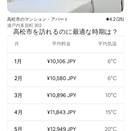
高松市のマンション・アパート
レビュー25
4.2 (25)
瀬戸内多賀町 302
高松市を訪⁠れ⁠るの⁠に最⁠適⁠な時⁠期⁠は⁠？
月
平均料金
平均気温
1月
¥10,106 JPY
6°C
2月
¥10,580 JPY
6°C
3月
¥10,896 JPY
10°C
4月
¥11,843 JPY
15°C
5月
¥12,949 JPY
20°C