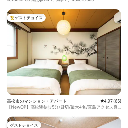
ゲストチョイス
大好評のゲストチョイスです。
高松市のマンション・アパート
レビュー65件
4.97 (65)
【NewOP】高松駅徒歩5分/貸切/最大4名/直島アクセス良
好/商店街2分/最高立地/家族・カップル
ゲストチョイス
ゲストチョイス