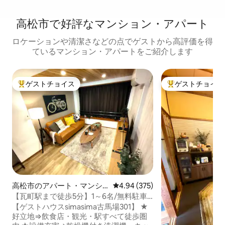
高松市で好評なマンション・アパート
ロケーションや清潔さなどの点でゲストから高評価を得
ているマンション・アパートをご紹介します
ゲストチョイス
ゲストチョイス
大好評のゲストチョイスです。
大好評のゲストチ
高松市のアパート・マンシ
レビュー375件、5つ星中4.94
4.94 (375)
ョン
【瓦町駅まで徒歩5分】1～6名/無料駐車
場/貸切全室/日本一の商店街まで徒歩5分/
【ゲストハウスsimasima古馬場301】 ★
洗濯乾燥機/おしゃれ...
好立地⇒飲食店・観光・駅すべて徒歩圏