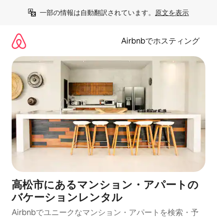
コ
一部の情報は自動翻訳されています。
原文を表示
ン
テ
ン
Airbnbでホスティング
ツ
に
ス
キ
ッ
プ
高松市にあるマンション・アパートの
バケーションレンタル
Airbnbでユニークなマンション・アパートを検索・予