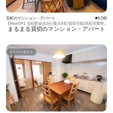
瓦町のマンション・アパート
レビュー1
5 (18)
【NewOP】瓦町駅徒歩2分/最大6名/貸切可能/高松市繁華
まるまる貸切のマンション・アパート
街中心部/最高の立地/2寝室/フルリノベ済
スーパーホスト
スーパーホスト