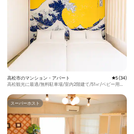
高松市のマンション・アパート
レビュー3
5 (34)
高松観光に最適/無料駐車場/室内2階建て/51㎡/ベビー用品
充実/2寝室/4ベッド/6名/最寄り駅3分
スーパーホスト
スーパーホスト