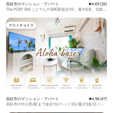
高松市のマンション・アパート
レビュー26件
4.69 (26)
The PORT 306 ことでん片原町駅徒歩1分、最大6名、北欧シ
ンプル空間、エレベーターあり！
ゲストチョイス
ゲストチョイス
高松市のマンション・アパート
レビュー47件
4.96 (47)
高松市の中心部/駅まで徒歩1分/ベッド3台/最大5名/広々と
した2LDK/島巡りに最適なロケーション/直島、小豆島