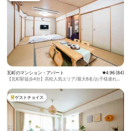
瓦町のマンション・アパート
レビュー84件
4.96 (84)
【瓦町駅徒歩4分】高松人気エリア/最大8名/お子様連れ大
歓迎/広々72㎡/島巡り/周辺飲食店多数有り
ゲストチョイス
大好評のゲストチョイスです。