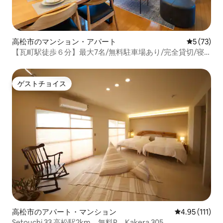
高松市のマンション・アパート
レビュー7
5 (73)
【瓦町駅徒歩６分】最大7名/無料駐車場あり/完全貸切/寝
室2つ/ファミリーやグループに人気宿
ゲストチョイス
ゲストチョイス
高松市のアパート・マンション
レビュー111
4.95 (111)
Setouchi 33 高松駅2km、無料P、Kakera 305