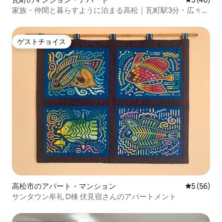
家族・仲間と暮らすように泊まる高松｜瓦町駅3分・広々62
㎡デザインアパートメント｜シモンズベッド
ゲストチョイス
ゲストチョイス
高松市のアパート・マンション
レビュー5
5 (56)
サンタウン牟礼 D棟 伏見宿さんのアパートメント