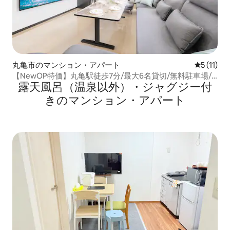
丸亀市のマンション・アパート
レビュー1
5 (11)
【NewOP特価】丸亀駅徒歩7分/最大6名貸切/無料駐車場/
露天風呂（温泉以外）・ジャグジー付
ファミリー・グループ/島めぐり/琴平観光
きのマンション・アパート