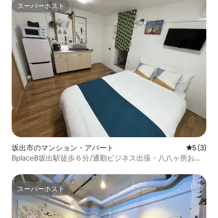
スーパーホスト
スーパーホスト
坂出市のマンション・アパート
レビュー
5 (3)
BplaceB坂出駅徒歩６分/通勤ビジネス出張・八八ヶ所お遍
路・観光/１名からOK長期歓迎 ペット可
スーパーホスト
スーパーホスト