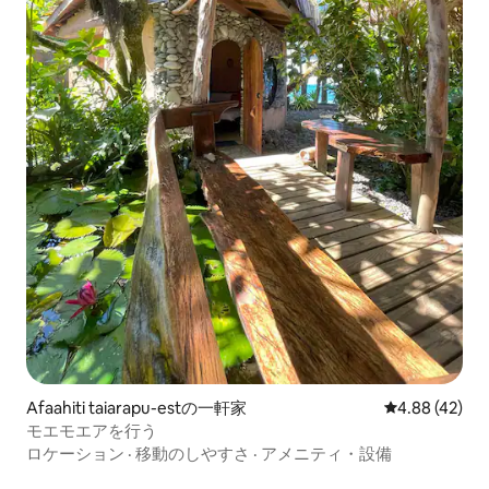
Afaahiti taiarapu-estの一軒家
レビュー42件
4.88 (42)
モエモエアを行う
ロケーション
·
移動のしやすさ
·
アメニティ・設備