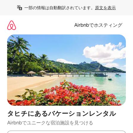
コ
一部の情報は自動翻訳されています。
原文を表示
ン
テ
ン
Airbnbでホスティング
ツ
に
ス
キ
ッ
プ
タヒチにあるバケーションレンタル
Airbnbでユニークな宿泊施設を見つける