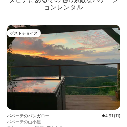
ョンレンタル
ゲストチョイス
ゲストチョイス
パペーテのバンガロー
レビュー11件
4.91 (11)
パペーテの山小屋