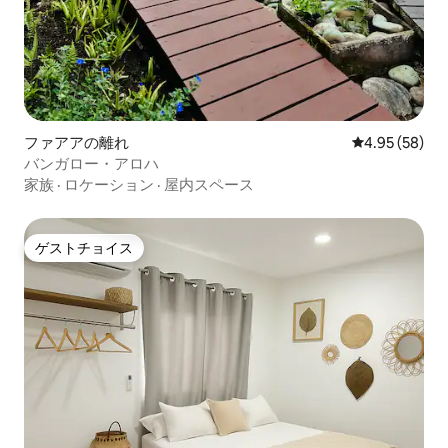
ファアアの離れ
レビュー58件
4.95 (58)
バンガロー・アロハ
家族
·
ロケーション
·
屋内スペース
ゲストチョイス
ゲストチョイス