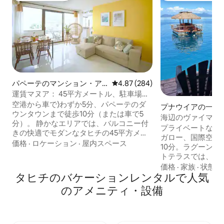
パペーテのマンション・ア
レビュー284件、5つ星中4.87
4.87 (284)
パート
運賃マヌア： 45平方メートル、駐車場、
エアコン、Wi - Fi、中心部
空港から車で⟩わずか5分、パペーテのダ
プナウイアの一軒
ウンタウンまで徒歩10分（または車で5
海辺のヴァイマ
分）。 静かなエリアでは、バルコニー付
プライベートな敷
きの快適でモダンなタヒチの45平方メー
ガロー、国際空港
トルの料金マヌアをお楽しみください。
価格
·
ロケーション
·
屋内スペース
10分。ラグーン
2024年10月に⟶リノベーションされまし
トテラスでは、海
た。 ⟶ 整形外科用マットレスと高品質の
ェア・ヴァイマから
価格
·
家族
·
状態
ソファベッド。 20 ⟶ mbpsの無料で安全
タヒチのバケーションレンタルで人気
は、砂州へのアク
なWi - Fi。 ⟶ エアコン エレベーター付き
ク2艘があります
のアメニティ・設備
の⟶安全な建物。 パペーテ市場、ウォー
たキッチンエリア
ターフロント、ショップに⟶近い。 ⟶
バスルームがあり
無料専用駐車場。 今⟩ すぐタヒチの宿泊先
ア島とその豪華な
を予約しましょう！
眺めを楽しめる広