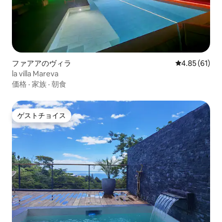
ファアアのヴィラ
レビュー61件
4.85 (61)
la villa Mareva
価格
·
家族
·
朝食
ゲストチョイス
ゲストチョイス