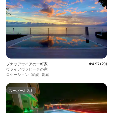
プナッアウイアの一軒家
レビュー29件
4.97 (29)
ヴァイアヴァビーチの家
ロケーション
·
家族
·
裏庭
スーパーホスト
スーパーホスト