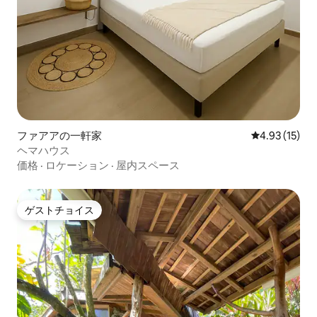
ファアアの一軒家
レビュー15件
4.93 (15)
ヘマハウス
価格
·
ロケーション
·
屋内スペース
ゲストチョイス
ゲストチョイス