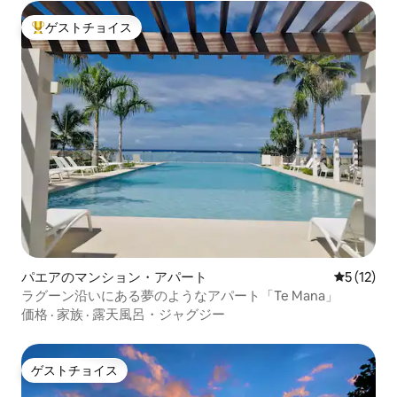
ゲストチョイス
大好評のゲストチョイスです。
パエアのマンション・アパート
レビュー1
5 (12)
ラグーン沿いにある夢のようなアパート「Te Mana」
価格
·
家族
·
露天風呂・ジャグジー
ゲストチョイス
ゲストチョイス