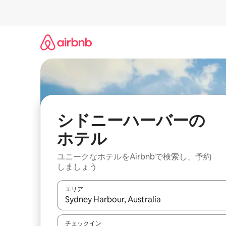
コ
ン
テ
ン
ツ
に
ス
キ
ッ
プ
シドニーハーバーの
ホ⁠テ⁠ル
ユニークなホ⁠テ⁠ル⁠をAirbnb⁠で検⁠索⁠し⁠、予⁠約
し⁠ま⁠し⁠ょ⁠う
エリア
検索結果が表示されたら、上下の矢印キーを使っ
チェックイン