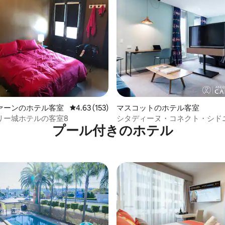
中4.9つ星の平均評価
ァーンのホテル客室
レビュー153件、5つ星中4.63つ星の平均評価
4.63 (153)
マスコットのホテル客室
リー城ホテルの客室8
シタディーヌ・コネクト・シド
プール付きのホ⁠テ⁠ル
港、ファーストクラスルーム