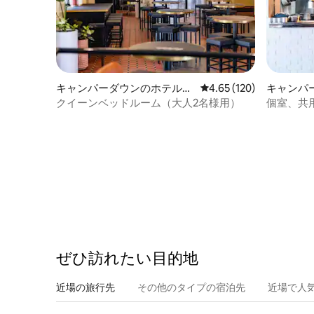
キャンパーダウンのホテル客
レビュー120件、5つ星
4.65 (120)
キャンパ
室
室
クイーンベッドルーム（大人2名様用）
個室、共
すぐ
ぜひ訪⁠れ⁠た⁠い目⁠的⁠地
近場の旅行先
その他のタ⁠イ⁠プ⁠の宿⁠泊⁠先
近場で人