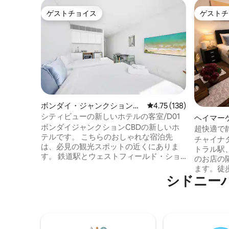
ゲストチョイス
ゲストチ
ゲストチョイス
ゲストチ
ボンダイ・ジャンクションの
レビュー138件、5つ星
4.75 (138)
ホテル客室
シティビューの新しいホテルの客室/D01
ヘイマー
ボンダイジャンクションCBDの新しいホ
超快適で
テルです。 こちらのおしゃれな宿泊先
ッド、CB
チャイナ
は、必見の観光スポットの近くにありま
トラル駅
す。 鉄道駅とウェストフィールド・ショ
のお店の
ッピングモールまで100メートル。 ホテル
ます。徒
の周辺にはカフェやショップがたくさん
シドニーハー
夜にポー
あります。 シドニーCBDに近いです。 ボ
深夜ゲー
ンダイビーチから車でわずか7分です。 こ
理のレス
のワンルームには、標準でクイーンベッ
ドニーハ
ドが1台設置されています。 3名様のグル
なベッド
ープの場合、シングルベッドを追加でご
むことも