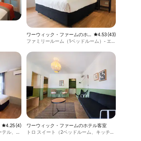
ワーウィック・ファームのホ
レビュー43件、5つ星
4.53 (43)
テル客室
ファミリールーム（1ベッドルーム）- エ
ル・トロ・モーテル、SWシドニー
レビュー4件、5つ星中4.25つ星の平均評価
4.25 (4)
ワーウィック・ファームのホテル客室
ーテル、シ
トロ スイート（2ベッドルーム、キッチ
ン） - エル・トロ