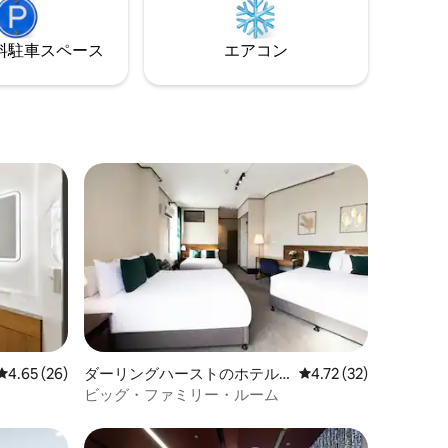
。 キン
週ごとのリネンサービスと敷地内のラン
てツイン
ドリーが追加されました。
。
⁠車ス⁠ペ⁠ー⁠ス
エアコン
レビュー26件、5つ星中4.65つ星の平均評価
4.65 (26)
ダーリングハーストのホテル
レビュー32件、5つ星
4.72 (32)
客室
ビッグ・ファミリー・ルーム