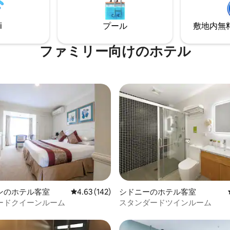
ス、電子レンジが備わっています
グは、有名な高級ブランドがす
グサイズベッドはご要望に応じ
ているピットストリートモール
ベッドに分けることができます
i
プール
敷地内無料駐
ですぐです。 ザ・ロックスの遺
で歩いて文化を楽しみましょう
ファミリー向⁠け⁠のホ⁠テ⁠ル
4.69つ星の平均評価
ンのホテル客室
レビュー142件、5つ星中4.63つ星の平均評価
4.63 (142)
シドニーのホテル客室
ードクイーンルーム
スタンダードツインルーム