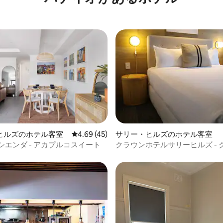
ヒルズのホテル客室
レビュー45件、5つ星中4.69つ星の平均評価
4.69 (45)
サリー・ヒルズのホテル客室
4.61つ星の平均評価
シエンダ - アカプルコスイート
クラウンホテルサリーヒルズ - 
+シングル、バルコニー付き