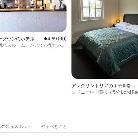
中4.65つ星の平均評価
ーダウンのホテル客
レビュー90件、5つ星中4.69つ星の平均評価
4.69 (90)
用バスルーム。バスで市街地へ
アレクサンドリアのホテル客
室
シドニー中心部まで5分 Lord Ragla
気の観光スポット
やるべきこと