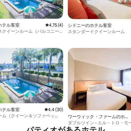
4.55つ星の平均評価
ホテル客室
レビュー4件、5つ星中4.75つ星の平均評価
4.75 (4)
シドニーのホテル客室
スクイーンルーム（バルコニー
スタンダードクイーンルーム
ホテル客室
レビュー30件、5つ星中4.4つ星の平均評価
4.4 (30)
ーム（クイーン＆ソファベッ
4.44つ星の平均評価
ワーウィック・ファームのホテ
ル客室
ダブルツイン - エル・トロ・モ
パティオがあるホ⁠テ⁠ル
ドニー南西部