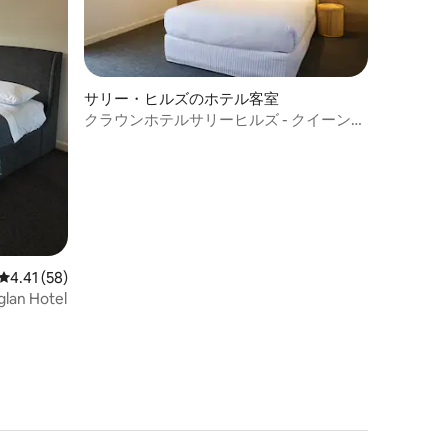
サリー・ヒルズのホテル客室
クラウンホテルサリーヒルズ - クイーンバ
ルコニー
レビュー58件、5つ星中4.41つ星の平均評価
4.41 (58)
n Hotel