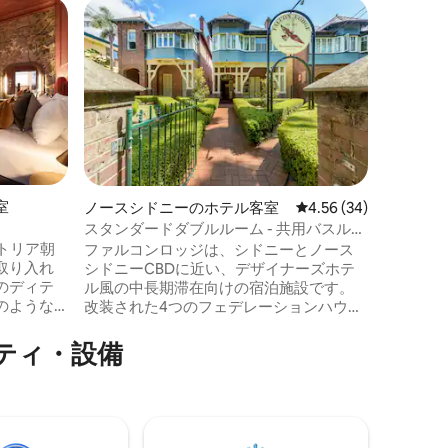
ポッツ・
スーパ
スーパ
室
キングル
ホテル・
シドニーの
ャリス・
的な建物
は、ポッ
快適なヴ
供しています。 シド
ス、ロイ
室
ノースシドニーのホテル客室
レビュー34件、5つ星
4.56 (34)
までわず
スタンダードダブルルーム - 共用バスルー
フェ、レ
ム
トリア朝
ファルコンロッジは、シドニーとノース
内です。 客室は清潔で快適、設備も充実
取り入れ
シドニーCBDに近い、デザイナーズホテ
しており
のディテ
ル風の中長期滞在向けの宿泊施設です。
ンでお得
のような
改装された4つのフェデレーションハウス
中にロマ
に94室の客室を備えたファルコンロッジ
たドラマ
は、ノースシドニーの静かなセントレオ
⁠ィ⁠・設⁠備
れた贅沢
ナルズパークの向かいにあり、美しい庭
ン社製ヘ
園に囲まれた安全で清潔でフレンドリー
、
な環境にあります。 すべての部屋には家
トテレビ、ス
具が完備されており、豊富な共用キッチ
ィボック
ンとバスルームをご利用いただけます。