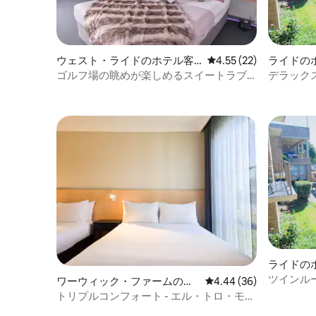
ウェスト・ライドのホテル客
レビュー22件、5つ星中
4.55 (22)
ライドの
室
ゴルフ場の眺めが楽しめるスイートラブ
デラック
ルーム
付き）
ライドの
ツインル
ワーウィック・ファームのホ
レビュー36件、5つ星中
4.44 (36)
ド）
テル客室
トリプルコンフォート - エル・トロ・モー
テル、シドニー南西部