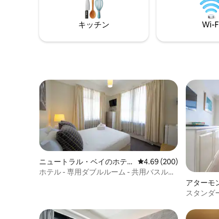
用意します。 2名様のグループの場合、少
ョッピン
額のセットアップ料金で追加のシングル
べて揃っ
ベッドをリクエストできます。
キッチン
Wi-F
まで徒歩
産地区ま
ニュートラル・ベイのホテ
レビュー200件、5つ星中
4.69 (200)
ル客室
ホテル - 専用ダブルルーム - 共用バスルー
ム
アターモ
スタンダ