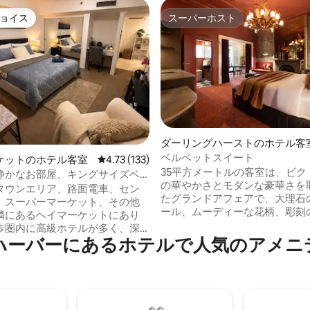
ョイス
スーパーホスト
ョイス
スーパーホスト
中4.75つ星の平均評価
ダーリングハーストのホテル客
ベルベットスイート
ケットのホテル客室
レビュー133件、5つ星中4.73つ星の平均評価
4.73 (133)
35平方メートルの客室は、ビク
静かなお部屋、キングサイズベ
の華やかさとモダンな豪華さを
D
タウンエリア、路面電車、セン
たグランドアフェアで、大理石
、スーパーマーケット、その他
ール、ムーディーな花柄、彫刻
隣にあるヘイマーケットにあり
ベッドヘッドが特徴です。滞在
歩圏内に高級ホテルが多く、深
ンス、贅沢、そしてちょっとし
バーにあるホ⁠テ⁠ル⁠で人⁠気⁠のア⁠メ⁠ニ⁠テ
キーマシンを楽しむ方のための
を求める方のためにデザインさ
ムセンターがあります。タイ料
な空間です。 客室には、ダイソ
トランがたくさんあります。シ
アドライヤー、専用バスルーム
ーバーまで徒歩20分です。大き
Chromecastを備えたスマー
でくつろぎながらワインを楽し
リッパ、バスローブ、セーフテ
できます。 シドニーで最高のシ