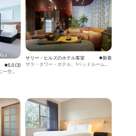
サリー・ヒルズのホテル客室
新しい宿泊先
新着
ザラ・タワー・ホテル、1ベッドルームの
レビュー3件、5つ星中5.0つ星の平均評価
5.0 (3)
アパート
ニー空