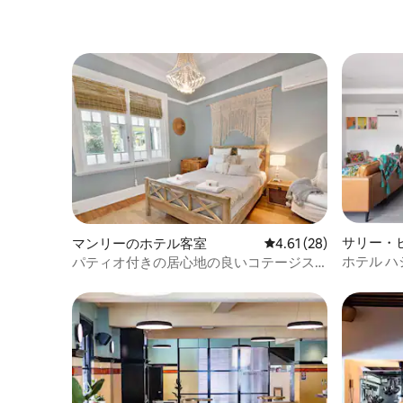
サリー・
マンリーのホテル客室
レビュー28件、5つ星中
4.61 (28)
ホテル ハ
パティオ付きの居心地の良いコテージス
タジオ