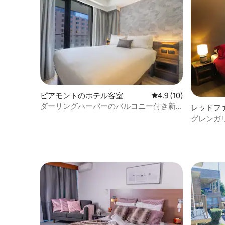
ピアモントのホテル客室
レビュー10件、5つ星
4.9 (10)
ダーリングハーバーのバルコニー付き新
レッドフ
しい客室
グレンガ