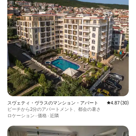
スヴェティ・ヴラスのマンション・アパート
レビュー30件
4.87 (30)
ビーチから2分のアパートメント、都会の暑さ
ロケーション
·
価格
·
近隣