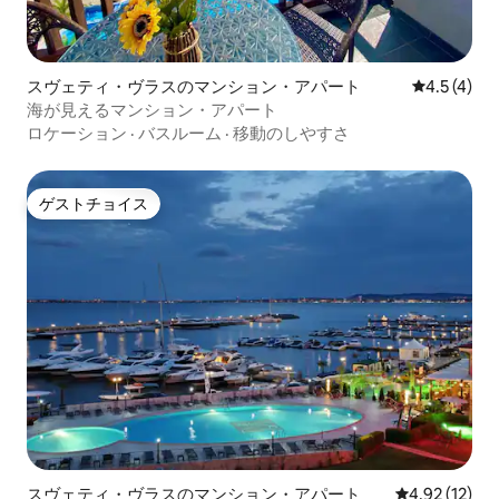
スヴェティ・ヴラスのマンション・アパート
レビュー4
4.5 (4)
海が見えるマンション・アパート
ロケーション
·
バスルーム
·
移動のしやすさ
ゲストチョイス
ゲストチョイス
スヴェティ・ヴラスのマンション・アパート
レビュー12件
4.92 (12)