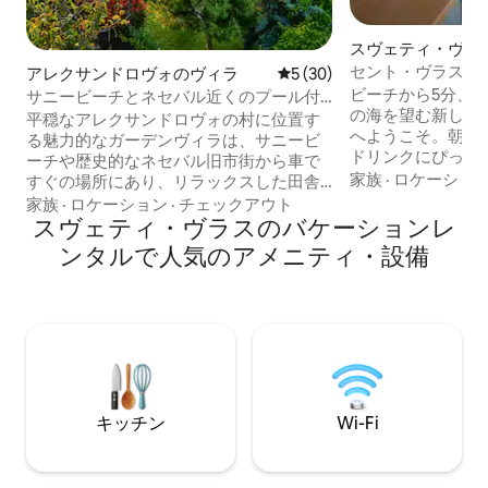
スヴェティ・ヴラ
ョン・アパート
セント・ヴラスの
アレクサンドロヴォのヴィラ
レビュー30件、5つ星中5つ
5 (30)
ート – ビーチまで
ビーチから5分、市
サニービーチとネセバル近くのプール付
の海を望む新しい
きガーデンヴィラ
平穏なアレクサンドロヴォの村に位置す
へようこそ。朝の
る魅力的なガーデンヴィラは、サニービ
ドリンクにぴった
ーチや歴史的なネセバル旧市街から車で
テラスでリラック
家族
·
ロケーショ
すぐの場所にあり、リラックスした田舎
は、手作りの木製
の休暇をお楽しみいただけます。 夏のリ
家族
·
ロケーション
·
チェックアウト
ッチン、広々とし
ラックスした暮らしのために設計された
スヴェティ・ヴラスのバケーションレ
ます。全体的に考
ヴィラは、快適さ、プライバシー、美し
ンタルで人気のアメニティ・設備
が、居心地の良い
い屋外スペースを兼ね備えています。専
出しています。家
用プール、屋外ダイニングエリア、パー
滞在に最適です。
ゴラ。 このヴィラは、ベッドルーム2室、
ビーチパラソルも
オープンプランのリビングエリア、設備
で、夏の滞在を気
の整ったキッチン、静かな庭園スペース
ます。
を備え、最大6名様まで宿泊可能で、家族
連れ、カップル、お友達でのご利用に最
適です。
キッチン
Wi-Fi