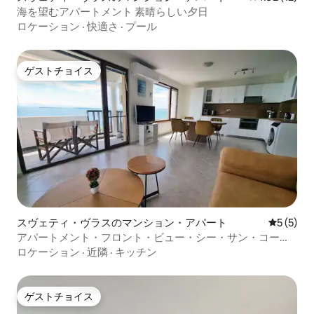
海を望むアパートメント 素晴らしい夕日
ロケーション
·
快適さ
·
プール
ゲストチョイス
ゲストチョイス
スヴェティ・ヴラスのマンション・アパート
レビュー
5 (5)
アパートメント・フロント・ビュー・シー・サン・コース
ト・リゾート
ロケーション
·
近隣
·
キッチン
ゲストチョイス
ゲストチョイス