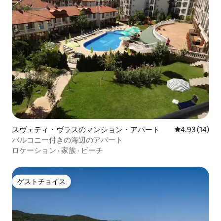
スヴェティ・ヴラスのマンション・アパート
レビュー14件
4.93 (14)
バルコニー付きの海辺のアパート
ロケーション
·
家族
·
ビーチ
ゲストチョイス
ゲストチョイス