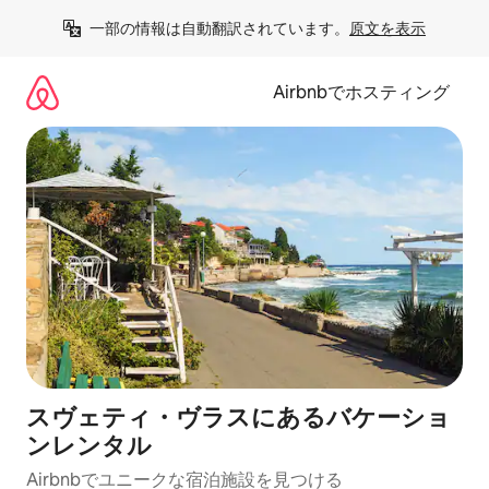
コ
一部の情報は自動翻訳されています。
原文を表示
ン
テ
ン
Airbnbでホスティング
ツ
に
ス
キ
ッ
プ
スヴェティ・ヴラスにあるバケーショ
ンレンタル
Airbnbでユニークな宿泊施設を見つける