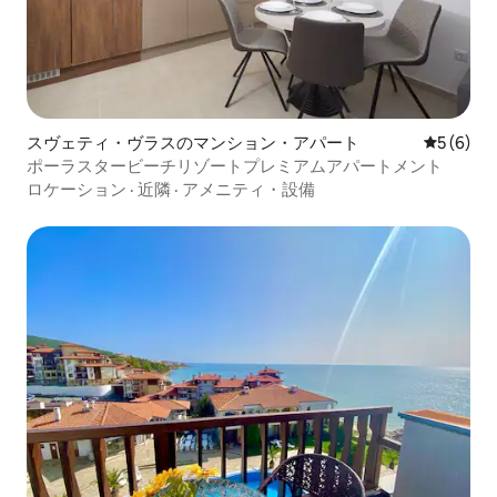
スヴェティ・ヴラスのマンション・アパート
レビュー
5 (6)
ポーラスタービーチリゾートプレミアムアパートメント
ロケーション
·
近隣
·
アメニティ・設備