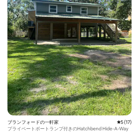
ブランフォードの一軒家
レビュー1
5 (17)
プライベートボートランプ付きのHatchbend Hide-A-Way