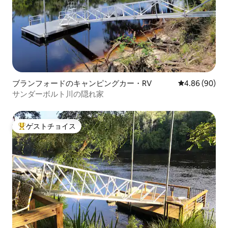
ブランフォードのキャンピングカー・RV
レビュー90件
4.86 (90)
サンダーボルト川の隠れ家
ゲストチョイス
大好評のゲストチョイスです。