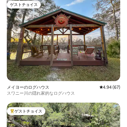
ゲストチョイス
ゲストチョイス
メイヨーのログハウス
レビュー67件
4.94 (67)
スワニー川の隠れ家的なログハウス
ゲストチョイス
大好評のゲストチョイスです。