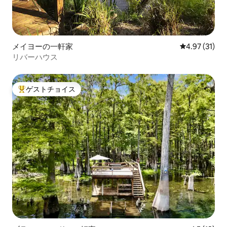
メイヨーの一軒家
レビュー31件
4.97 (31)
リバーハウス
ゲストチョイス
大好評のゲストチョイスです。