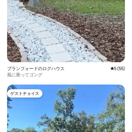
ブランフォードのログハウス
レビュー5
5 (55)
風に乗ってゴング
ゲストチョイス
ゲストチョイス