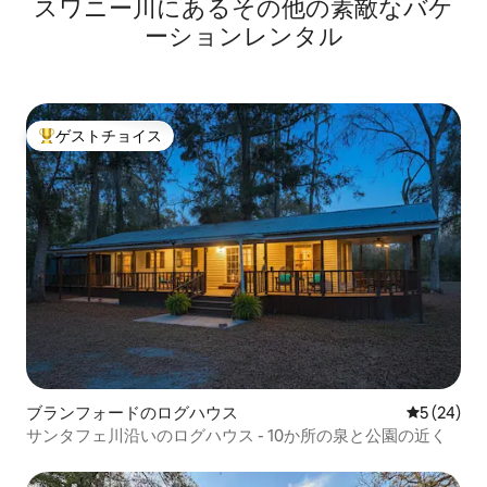
スワニー川にあるその他の素敵なバケ
ーションレンタル
ゲストチョイス
大好評のゲストチョイスです。
ブランフォードのログハウス
レビュー2
5 (24)
サンタフェ川沿いのログハウス - 10か所の泉と公園の近く