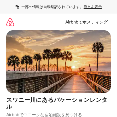
コ
一部の情報は自動翻訳されています。
原文を表示
ン
テ
ン
Airbnbでホスティング
ツ
に
ス
キ
ッ
プ
スワニー川にあるバケーションレンタ
ル
Airbnbでユニークな宿泊施設を見つける