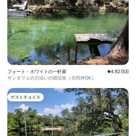
フォート・ホワイトの一軒家
レビュー53件
4.92 (53)
サンタフェの川沿いの宿泊先（犬同伴OK）
ゲストチョイス
ゲストチョイス