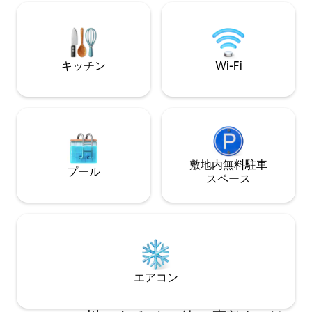
が付いているので
エーカーの敷地内には、成熟した木々が
単です。 快適さ、魅力、そしてスワニー
たくさん生い茂っており、古い鉄道橋の
川の美しさを当宿
柱もあり、素晴らしい写真を撮ることが
さい！
できます。鹿、フクロウ、七面鳥が頻繁
に訪れます。 ライブ・オークのショッピ
キッチン
Wi-Fi
ングエリアからわずか25分！
敷地内無料駐⁠車
プール
ス⁠ペ⁠ー⁠ス
エアコン