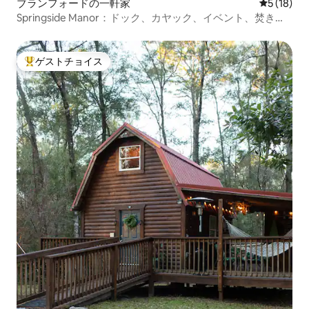
ブランフォードの一軒家
レビュー1
5 (18)
Springside Manor：ドック、カヤック、イベント、焚き火
台。
ゲストチョイス
大好評のゲストチョイスです。