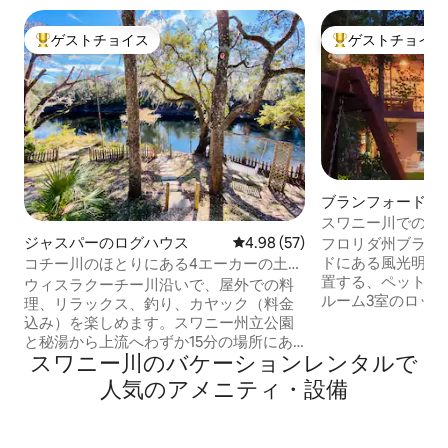
ゲストチョイス
ゲストチョイス
大好評のゲストチョイスです。
大好評のゲストチ
ブランフォードの
スワニー川での休
ジャスパーのログハウス
レビュー57件、5つ星中4.98
4.98 (57)
フロリダ州ブラン
ドにある風光明媚
コチー川のほとりにある4エーカーの土地
置する、ペットと
にある平和なキャビン
ウィスラクーチー川沿いで、屋外での料
ルーム3室のロッ
理、リラックス、釣り、カヤック（料金
最適です。 2階には、専用バスルーム付き
込み）を楽しめます。スワニー州立公園
のキングサイズベ
と秘湯から上流へわずか15分の場所にあ
炉付きの居心地の
スワニー川のバケーションレンタルで
る、支柱の上に建てられた改装済みの宿
設備の整ったモダ
泊施設です（川には入れますが、水位が
人気のアメニティ・設備
す。 下の階にはキングサイズのベッドル
大きく変動するため、簡単には入れませ
ーム、フルバスル
ん）。裏庭のデッキは川岸から10フィー
ングスペースがあ
ト（約3メートル）の場所にあります。4