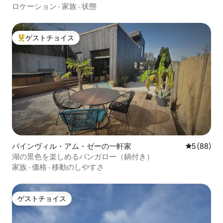
ロケーション
·
家族
·
状態
ゲストチョイス
大好評のゲストチョイスです。
バインヴィル・アム・ゼーの一軒家
レビュー8
5 (88)
湖の景色を楽しめるバンガロー（鍋付き）
家族
·
価格
·
移動のしやすさ
ゲストチョイス
ゲストチョイス