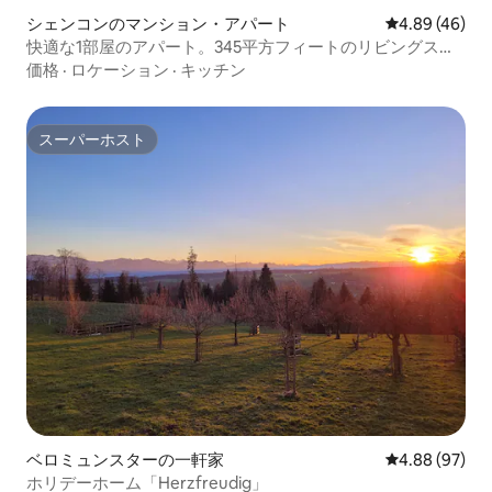
シェンコンのマンション・アパート
レビュー46件
4.89 (46)
快適な1部屋のアパート。345平方フィートのリビングスペ
ース。
価格
·
ロケーション
·
キッチン
スーパーホスト
スーパーホスト
ベロミュンスターの一軒家
レビュー97件
4.88 (97)
ホリデーホーム「Herzfreudig」