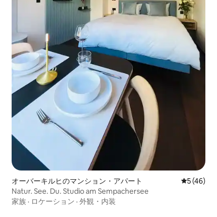
オーバーキルヒのマンション・アパート
レビュー4
5 (46)
Natur. See. Du. Studio am Sempachersee
家族
·
ロケーション
·
外観・内装