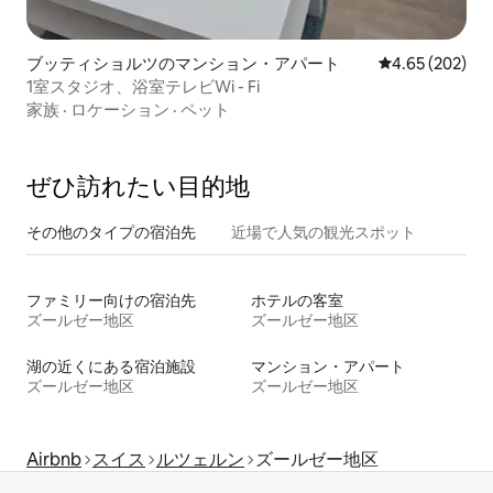
ブッティショルツのマンション・アパート
レビュー202件
4.65 (202)
1室スタジオ、浴室テレビWi - Fi
家族
·
ロケーション
·
ペット
ぜひ訪⁠れ⁠た⁠い目⁠的⁠地
その他のタ⁠イ⁠プ⁠の宿⁠泊⁠先
近場で人気の観光スポット
ファミリー向けの宿泊先
ホテルの客室
ズールゼー地区
ズールゼー地区
湖の近くにある宿泊施設
マンション・アパート
ズールゼー地区
ズールゼー地区
Airbnb
スイス
ルツェルン
ズールゼー地区