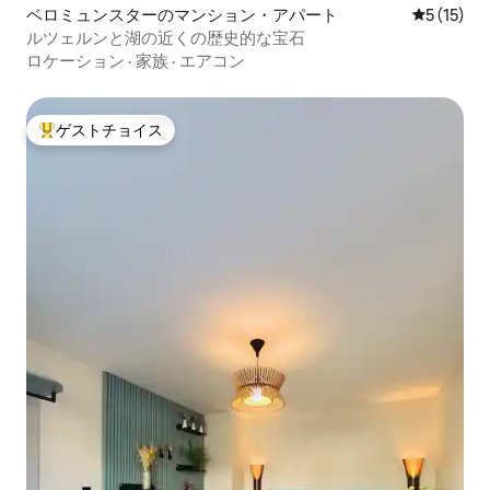
ベロミュンスターのマンション・アパート
レビュー1
5 (15)
ルツェルンと湖の近くの歴史的な宝石
ロケーション
·
家族
·
エアコン
ゲストチョイス
大好評のゲストチョイスです。