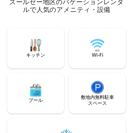
方メートルに提供します。この家には、
ズールゼー地区のバケーションレンタ
高速道路を使用す
あなたの休暇をできるだけ快適にするた
中心部まで約12-
ルで人気のアメニティ・設備
めのすべてのものが備わっています。 現
ては、チューリッ
在、パーティーやイベントはありません
ります。
予約後、チェックインするすべてのゲス
トのパスポートコピーが必要です。
www.immobilienknupp.ch （リンクにア
クセスするには、ピリオドの後のスペー
スを削除してください）
キッチン
Wi-Fi
敷地内無料駐⁠車
プール
ス⁠ペ⁠ー⁠ス