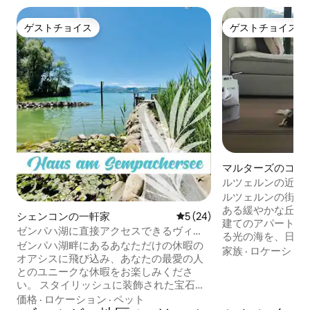
ゲストチョイス
ゲストチョイス
ゲストチョイス
ゲストチョイス
マルターズのコン
ム
ルツェルンの近く-
華な緑のアパート
ルツェルンの街か
ある緩やかな丘陵
シェンコンの一軒家
レビュー24件、5つ星中5つ
5 (24)
建てのアパートか
ゼンパハ湖に直接アクセスできるヴィ
る光の海を、日中
ラ！
ゼンパハ湖畔にあるあなただけの休暇の
山ピラトゥスとマ
家族
·
ロケーショ
オアシスに飛び込み、あなたの最愛の人
眺めることができます。 スイ
とのユニークな休暇をお楽しみくださ
に位置し、安全な
い。 スタイリッシュに装飾された宝石
の両方を楽しむことが
は、10人のための十分なスペースを213平
価格
·
ロケーション
·
ペット
ョナルエクスプレ