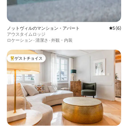
ノットヴィルのマンション・アパート
レビュー
5 (6)
アウスタイムロッジ
ロケーション
·
清潔さ
·
外観・内装
ゲストチョイス
大好評のゲストチョイスです。