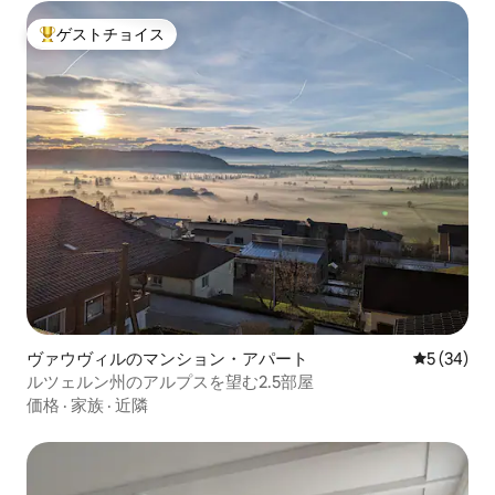
ゲストチョイス
大好評のゲストチョイスです。
ヴァウヴィルのマンション・アパート
レビュー3
5 (34)
ルツェルン州のアルプスを望む2.5部屋
価格
·
家族
·
近隣