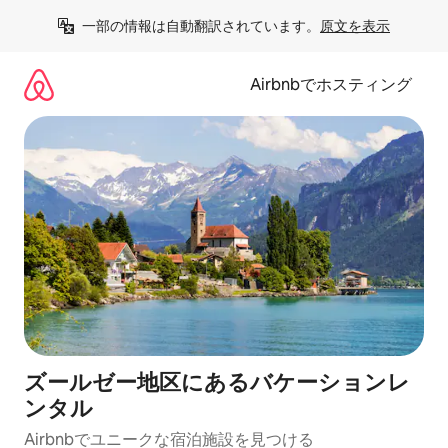
コ
一部の情報は自動翻訳されています。
原文を表示
ン
テ
ン
Airbnbでホスティング
ツ
に
ス
キ
ッ
プ
ズールゼー地区にあるバケーションレ
ンタル
Airbnbでユニークな宿泊施設を見つける