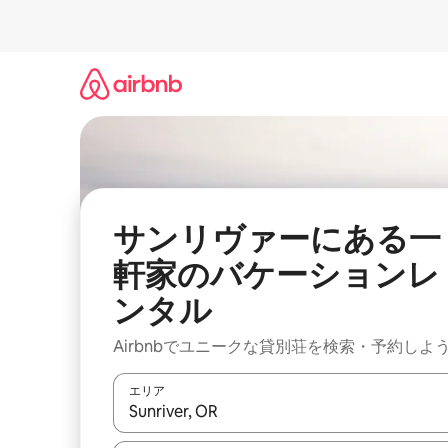
コ
ン
テ
ン
ツ
に
ス
キ
ッ
プ
サンリヴァーにある一
軒家のバケーションレ
ンタル
Airbnbでユニークな貸別荘を検索・予約しよ
エリア
検索結果が表示されたら、上下の矢印キーを使っ