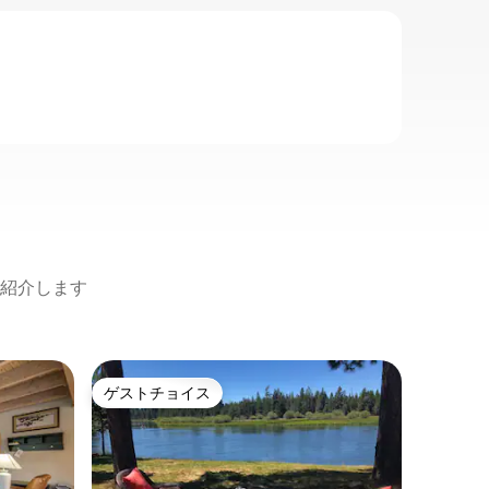
紹介します
サンリバ
ゲストチョイス
ゲス
ゲストチョイス
大好評
3,000平
ジー | ア
サンリバーの
こそ！ 
3,000