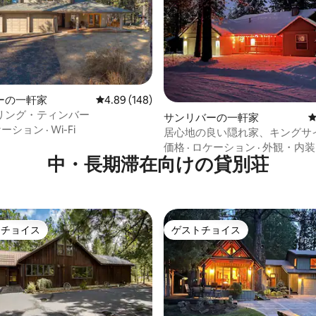
ーの一軒家
レビュー148件、5つ星中4.89つ星の平均評価
4.89 (148)
リング・ティンバー
中4.89つ星の平均評価
サンリバーの一軒家
ケーション
·
Wi-Fi
居心地の良い隠れ家、キングサ
ド2台、10 Sharc、ジャグジー
価格
·
ロケーション
·
外観・内装
中・長期滞在向けの貸別荘
転車、EVC
トチョイス
ゲストチョイス
ゲストチョイスです。
ゲストチョイス