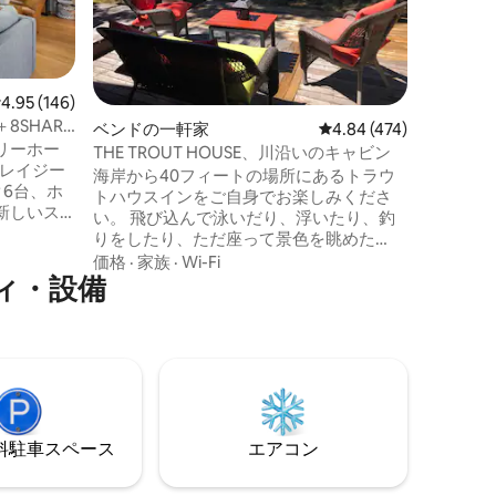
敷地にあ
い、カス
ロケーシ
たジャグ
ス。 リ
んだり、
レビュー146件、5つ星中4.95つ星の平均評価
4.95 (146)
に最適な
8SHARC
ベンドの一軒家
レビュー474件、5つ星
4.84 (474)
ご家族と
リーホー
つろぎ、
THE TROUT HOUSE、川沿いのキャビン
とレイジー
でのグリ
海岸から40フィートの場所にあるトラウ
6台、ホ
クスなど
トハウスインをご自身でお楽しみくださ
新しいス
楽しみく
い。 飛び込んで泳いだり、浮いたり、釣
ードゲーム
りをしたり、ただ座って景色を眺めた
ィナル・
り、他にできることはあまりありませ
価格
·
家族
·
Wi-Fi
歩です
ィ・設備
ん。 歩き始めた瞬間から、愛を感じるこ
ンバーベキ
とができます サンリバーリゾートまでわ
薪を燃や
ずか5マイルです。 ベンドまで30分。ハイ
ッチン、
デザート博物館まで20分。 クリエイター
ートな広
レイクは2.5時間です。 マウント・バチェ
いる自然
ラーまでわずか17マイルです。 世界の特
。どこへ
別な場所にあるとてもプライベートな環
とそり滑
境です。 ここに滞在したら、帰りたくな
分。
⁠車ス⁠ペ⁠ー⁠ス
エアコン
くなるかもしれません。🐠 DCCA64390