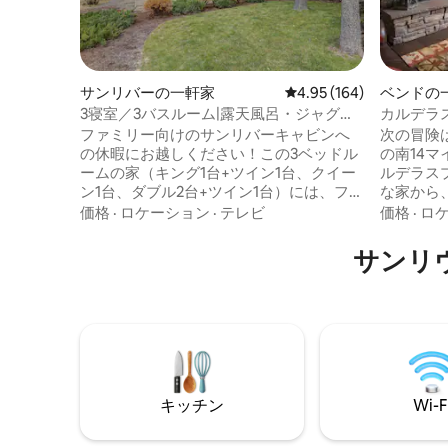
サンリバーの一軒家
レビュー164件、5つ星
4.95 (164)
ベンドの
3寝室／3バスルーム|露天風呂・ジャグジ
カルデラ
ー、SHARC、エアコン、ビリヤードテー
の豪華な
ファミリー向けのサンリバーキャビンへ
次の冒険
ブル、卓球
の休暇にお越しください！この3ベッドル
の南14
ームの家（キング1台+ツイン1台、クイー
ルデラス
ン1台、ダブル2台+ツイン1台）には、フル
な家から
バスルーム3室と、2023年に新しく追加さ
アクティ
価格
·
ロケーション
·
テレビ
価格
·
ロ
れたエアコンとジャグジーが備わってい
族や友達
ます！0.1ヘクタールの敷地内では、平和
イート、
サンリ
なデッキでリラックスしたり、芝生の前
段ベッド
庭で遊んだり、雪が舞う様子を眺めたり
スにはソ
できます！自転車（タンデム自転車あ
す。 専
り）、卓球台、ビリヤードテーブル、エ
ヤーピッ
アホッケーが揃ったガレージ！裏庭から
ボール/
自転車道を通ってノースストア、テニ
ム、大画面
ス、フォートロックパーク、シャーク（8
ます！ 
枚のパスが付いています！ ）、ヴィレッ
アメニテ
キッチン
Wi-F
ジへ行くことができます。