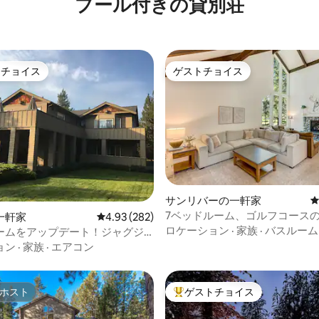
プール付きの貸別荘
トチョイス
ゲストチョイス
ゲストチョイスです。
ゲストチョイス
サンリバーの一軒家
7ベッドルーム、ゴルフコース
中4.79つ星の平均評価
一軒家
レビュー282件、5つ星中4.93つ星の平均評価
4.93 (282)
天風呂・ジャグジー、遊び場、S
ロケーション
·
家族
·
バスルーム
ームをアップデート！ジャグジ
ス
RC（8）、2,800平方フィート
ョン
·
家族
·
エアコン
ホスト
ゲストチョイス
ホスト
大好評のゲストチョイスです。