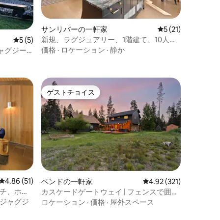
サンリバーの一軒家
レビュー21件、5
5 (21)
新規、ラグジュアリー、1階建て、10人宿
レビュー5件、5つ星中5つ星の平均評価
5 (5)
泊可能、SHARC、ジャグジー
価格
·
ロケーション
·
静か
ャグジー
ゲストチョイス
ゲストチョイス
レビュー51件、5つ星中4.86つ星の平均評価
4.86 (51)
ベンドの一軒家
レビュー321件、5つ星
4.92 (321)
ッチ、ホッ
カスケードゲートウェイ | フェンスで囲ま
れた敷地 | 露天風呂・ジャグジー | プライ
ジャグジ
ロケーション
·
価格
·
屋外スペース
ベート