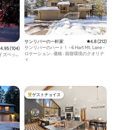
サンリバーの一軒家
レビュー212件、5つ
4.8 (212)
サンリバーのハート！ - 6 Hart Mt. Lane -
レビュー104件、5つ星中4.95つ星の平均評価
4.95 (104)
ロケーション
·
価格
·
就寝環境のクオリテ
イズベッ
ィ
、BBQ、自
ゲストチョイス
大好評のゲストチョイスです。