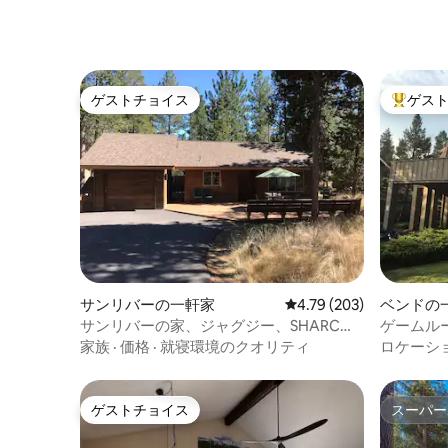
ゲストチョイス
ゲス
ゲストチョイス
大好評の
サンリバーの一軒家
レビュー203件、5つ星
4.79 (203)
ベンドの
サンリバーの家、ジャグジー、SHARC、
ゲームル
暖炉など！
ー、SHA
家族
·
価格
·
就寝環境のクオリティ
ロケーシ
ゲストチョイス
スーパー
ゲストチョイス
スーパー