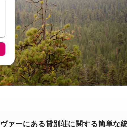
ァーに⁠あ⁠る貸⁠別⁠荘⁠に関⁠す⁠る簡⁠単⁠な統⁠