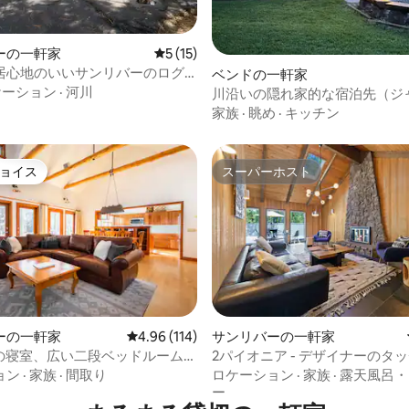
ーの一軒家
レビュー15件、5つ星中5つ星の平均評価
5 (15)
居心地のいいサンリバーのログ
ベンドの一軒家
中4.94つ星の平均評価
ケーション
·
河川
川沿いの隠れ家的な宿泊先（ジ
付き、サンリバーまで数分）
家族
·
眺め
·
キッチン
ョイス
スーパーホスト
ョイス
スーパーホスト
中4.89つ星の平均評価
ーの一軒家
レビュー114件、5つ星中4.96つ星の平均評価
4.96 (114)
サンリバーの一軒家
上の寝室、広い二段ベッドルーム-
2パイオニア - デザイナーのタ
アメニティ！
トタブ
ョン
·
家族
·
間取り
ロケーション
·
家族
·
露天風呂・
ー