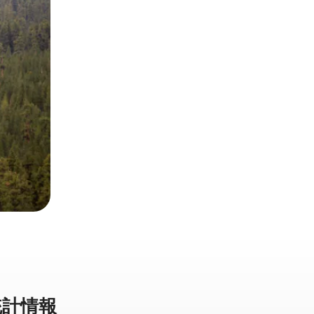
計⁠情⁠報