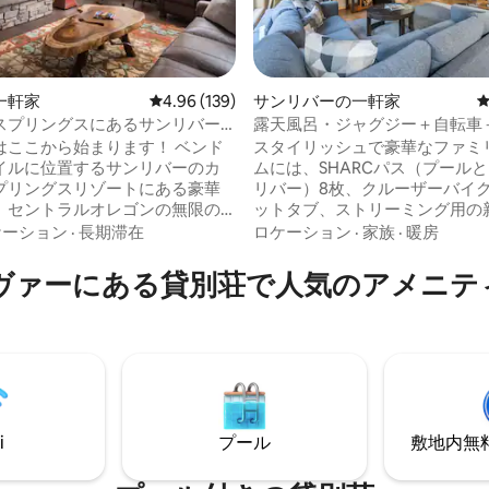
中4.95つ星の平均評価
一軒家
レビュー139件、5つ星中4.96つ星の平均評価
4.96 (139)
サンリバーの一軒家
スプリングスにあるサンリバー
露天風呂・ジャグジー＋自転車＋
ファミリーホーム
パス＋卓球＋暖炉
はここから始まります！ ベンド
スタイリッシュで豪華なファミ
マイルに位置するサンリバーのカ
ムには、SHARCパス（プール
プリングスリゾートにある豪華
リバー）8枚、クルーザーバイク
、セントラルオレゴンの無限の
ットタブ、ストリーミング用の
ビティを探索してください。 家
マートテレビ3台、卓球台、ボ
ケーション
·
長期滞在
ロケーション
·
家族
·
暖房
向けに作られた3ベッドルームス
が備わっています。川とカーデ
2階のロフトベッドルームには2
ランディング・ブリッジまで徒
ヴァーにある貸別荘で人気のアメニテ
とソファベッド、柔軟なオフィ
ぐ。高速1 GBのWi-Fi、プロパ
ファーベッドが備わっていま
ュー、エアコン、居心地の良い
用のジャグジー、屋外ガスファイ
す暖炉。調理用品が充実したキ
トとバーベキュー、卓球/フーズ
室内に洗濯機。静かでプライベ
アーケードを備えたゲームルー
いデッキは、野生動物が歩いて
テレビ、Sonosなどを備えてい
の共用スペースに面しています
カルデラスプリングスのプールと
でも自転車で行けます。スキー
ィまで徒歩すぐです。
りのためにベイチャー山まで数
i
プール
敷地内無料駐