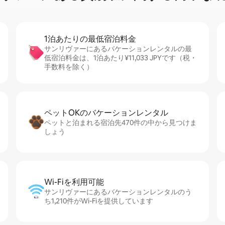
1泊あたりの最⁠低⁠宿⁠泊⁠料⁠金
サンリヴァーにあるバケーションレンタルの最
低宿泊料金は、1泊あたり¥11,033 JPYです（税・
手数料を除く）
ペットOKのバ⁠ケ⁠ー⁠シ⁠ョ⁠ンレ⁠ン⁠タ⁠ル
ペットと泊まれる宿泊先470件の中から見つけま
しょう
Wi-Fiを利⁠用⁠可⁠能
サンリヴァーにあるバケーションレンタルのう
ち1,210件がWi-Fiを提供しています