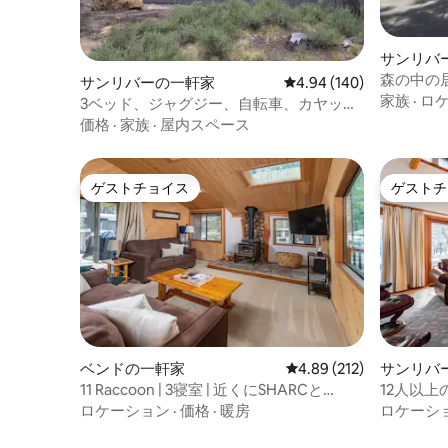
サンリバ
森の中の
サンリバーの一軒家
レビュー140件、5つ星
4.94 (140)
ハウス
家族
·
ロ
3ベッド、ジャグジー、自転車、カヤッ
ク、SHARC付き
価格
·
家族
·
屋内スペース
ゲストチョイス
ゲストチ
ゲストチョイス
ゲストチ
ベンドの一軒家
レビュー212件、5つ星
4.89 (212)
サンリバ
11 Raccoon | 3寝室 | 近くにSHARCと
12人以
Village
すべての
ロケーション
·
価格
·
暖房
ロケーシ