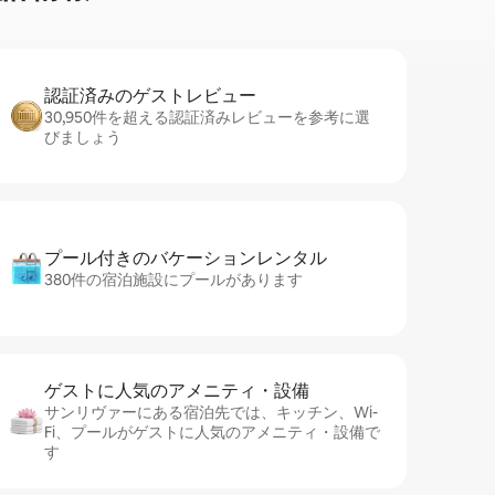
認証済みのゲ⁠ス⁠ト⁠レ⁠ビ⁠ュ⁠ー
30,950件を超える認証済みレビューを参考に選
びましょう
プール付きのバ⁠ケ⁠ー⁠シ⁠ョ⁠ンレ⁠ン⁠タ⁠ル
380件の宿泊施設にプールがあります
ゲストに人⁠気⁠のア⁠メ⁠ニ⁠テ⁠ィ・設⁠備
サンリヴァーにある宿泊先では、キッチン、Wi-
Fi、プールがゲストに人気のアメニティ・設備で
す