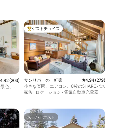
ゲストチョイス
大好評のゲストチョイスです。
サンリバーの一軒家
レビュー279件、5つ星
4.94 (279)
レビュー203件、5つ星中4.92つ星の平均評価
4.92 (203)
小さな楽園、エアコン、8枚のSHARCパス
の景色、露
HARCパ
家族
·
ロケーション
·
電気自動車充電器
スーパーホスト
スーパーホスト