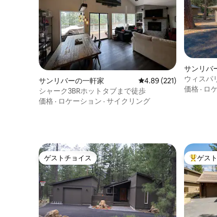
サンリバ
ウィスパ
サンリバーの一軒家
レビュー221件、5つ星
4.89 (221)
価格
·
ロ
シャーク3BRホットタブまで徒歩
価格
·
ロケーション
·
サイクリング
ゲストチョイス
ゲス
ゲストチョイス
大好評の