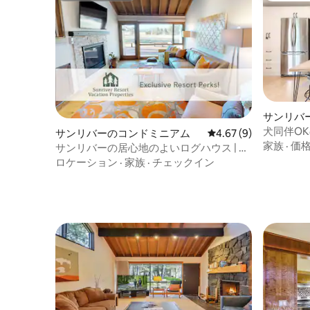
サンリバ
犬同伴O
サンリバーのコンドミニアム
レビュー9件、5つ星中
4.67 (9)
SHARC
家族
·
価
サンリバーの居心地のよいログハウス | コ
ーブへのアクセス
ロケーション
·
家族
·
チェックイン