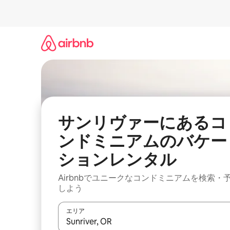
コ
ン
テ
ン
ツ
に
ス
キ
ッ
プ
サンリヴァーにあるコ
ンドミニアムのバケー
ションレンタル
Airbnbでユニークなコンドミニアムを検索・
しよう
エリア
検索結果が表示されたら、上下の矢印キーを使っ