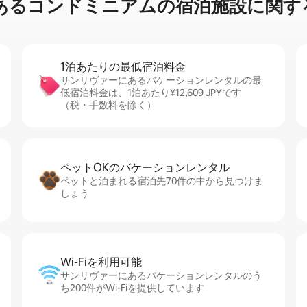
⁠ン⁠ド⁠ミ⁠ニ⁠ア⁠ム⁠の宿⁠泊⁠施⁠設⁠に関⁠す⁠
1泊あたりの最⁠低⁠宿⁠泊⁠料⁠金
サンリヴァーにあるバケーションレンタルの最
低宿泊料金は、1泊あたり¥12,609 JPYです
（税・手数料を除く）
ペットOKのバ⁠ケ⁠ー⁠シ⁠ョ⁠ンレ⁠ン⁠タ⁠ル
ペットと泊まれる宿泊先70件の中から見つけま
しょう
Wi-Fiを利⁠用⁠可⁠能
サンリヴァーにあるバケーションレンタルのう
ち200件がWi-Fiを提供しています