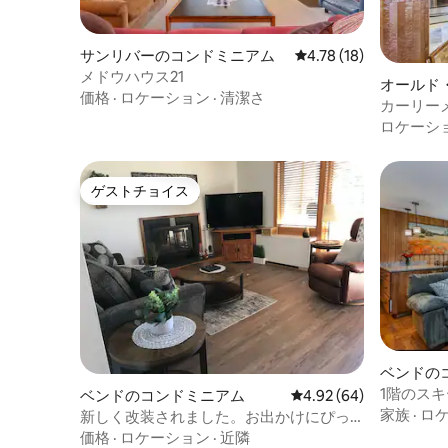
サンリバーのコンドミニアム
レビュー18件、5つ星中
4.78 (18)
メドウハウス21
オールド
価格
·
ロケーション
·
清潔さ
ドミニア
カーリー
ロケーシ
ゲストチョイス
ゲストチョイス
ベンドの
1階のスキ
ベンドのコンドミニアム
レビュー64件、5つ星中
4.92 (64)
家族
·
ロ
新しく改装されました。お出かけにぴっ
たりのセットです！
価格
·
ロケーション
·
近隣