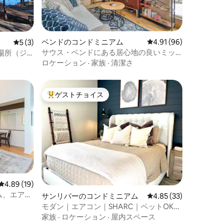
ベンドのコンドミニアム
レビュー96件、5つ星
4.91 (96)
レビュー3件、5つ星中5つ星の平均評価
5 (3)
サウス・ベンドにある居心地の良いミッ
場所（ジ
ドセンチュリー調の宿泊先
ロケーション
·
家族
·
清潔さ
ゲストチョイス
大好評のゲストチョイスです。
レビュー19件、5つ星中4.89つ星の平均評価
4.89 (19)
アム、エアコ
サンリバーのコンドミニアム
レビュー33件、5つ星
4.85 (33)
モダン｜エアコン｜SHARC｜ペットOK｜
ファミリー向け｜改装済み
家族
·
ロケーション
·
屋内スペース