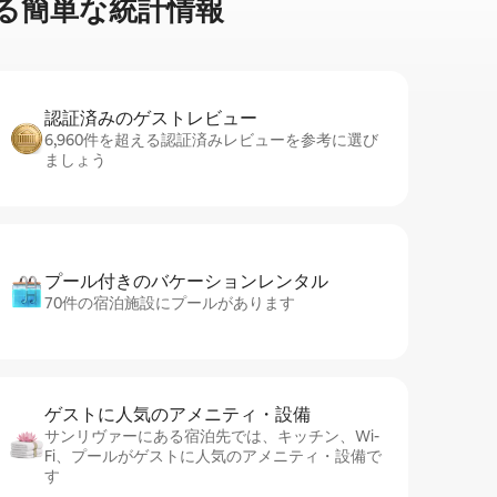
る簡⁠単⁠な統⁠計⁠情⁠報
認証済みのゲ⁠ス⁠ト⁠レ⁠ビ⁠ュ⁠ー
6,960件を超える認証済みレビューを参考に選び
ましょう
プール付きのバ⁠ケ⁠ー⁠シ⁠ョ⁠ンレ⁠ン⁠タ⁠ル
70件の宿泊施設にプールがあります
ゲストに人⁠気⁠のア⁠メ⁠ニ⁠テ⁠ィ・設⁠備
サンリヴァーにある宿泊先では、キッチン、Wi-
Fi、プールがゲストに人気のアメニティ・設備で
す