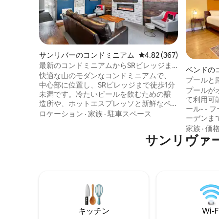
サンリバーのコンドミニアム
レビュー367件、5つ星
4.82 (367)
最新のコンドミニアムからSRビレッジま
ベンドの
での手順、SHARCパス8枚！
快適な山のモダンなコンドミニアムで、
プールと
中心部に位置し、SRビレッジまで徒歩1分
ンリバー
プールが
未満です。冷たいビールを飲むための醸
て利用可
造所や、ホットエスプレッソと新鮮なペ
ール- -
ストリーを楽しめるコーヒーショップま
ロケーション
·
家族
·
駐車スペース
ーデンまで
で徒歩ですぐです。村にはショップ、マ
ウンまで25
家族
·
価
ーケット、アイススケート、バウンスハ
サンリヴァ
家事はあ
ウス、ロッククライミング、ミニゴルフ
シーツ交
があります。SHARCまで2分で、屋内/屋
- 非常に
外プールとホットタブをご利用いただけ
持していま
ます。自転車道まで100フィート。デシュ
料駐車場完
ーツ川は、簡単にアクセスでき、川下り
単なセル
や釣りに最適です。マウント・バチェラ
固有のコー
ーは19マイル先にあり、熱心なスキーヤ
50インチ
ー、スノーボーダー、ショーシューアー
キッチン
Wi-F
Hulu、
にはたまらない場所です。 DCCA # 1618