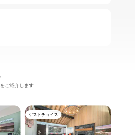
ム
をご紹介します
サンリバ
ゲストチョイス
ゲス
ゲストチョイス
大好評
バチェラ
ロッジま
快適で魅
し、サン