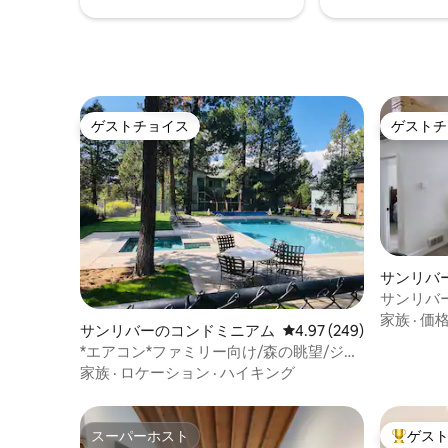
ゲストチョイス
ゲストチ
ゲストチョイス
ゲストチ
サンリバ
サンリバ
露天風呂
家族
·
価
サンリバーのコンドミニアム
レビュー249件、5つ星中
4.97 (249)
ル、エア
*エアコン*ファミリー向け/森の眺望/ジャ
グジー/プール*
家族
·
ロケーション
·
ハイキング
スーパーホスト
ゲス
スーパーホスト
大好評の