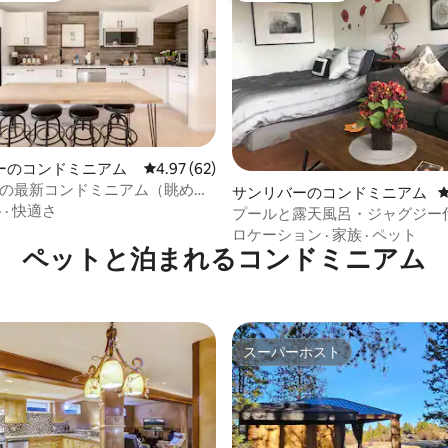
ーのコンドミニアム
レビュー62件、5つ星中4.97つ星の平均評価
4.97 (62)
Kの最新コンドミニアム（眺め＋
4.67つ星の平均評価
サンリバーのコンドミニアム
パス4枚）
格
·
快適さ
プールと露天風呂・ジャグジー
晴らしいコンドミニアムです。
ロケーション
·
家族
·
ペット
ペットと泊まれるコンドミニアム
スーパーホスト
スーパーホスト