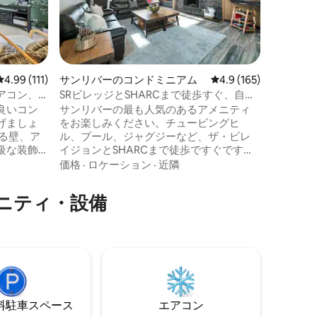
ル、数マ
です！こ
は、小さ
価格
·
家
サイズベ
ベッド1
様に最適
レビュー111件、5つ星中4.99つ星の平均評価
4.99 (111)
サンリバーのコンドミニアム
レビュー165件、5つ
4.9 (165)
のSHAR
アコン、
SRビレッジとSHARCまで徒歩すぐ、自転
ッチンは
ール、バ
車付き
良いコン
サンリバーの最も人気のあるアメニティ
ます！パ
げましょ
をお楽しみください。チュービングヒ
の夜に使
る壁、ア
ル、プール、ジャグジーなど、ザ・ビレ
ルがあり
級な装飾
イジョンとSHARCまで徒歩ですぐです。
の暖炉が
ーチに出
この最近改装された素朴でモダンなコン
を演出し
価格
·
ロケーション
·
近隣
だり、温
ドミニアムは、サンリバービレッジの中
たり、車
心部にあります。 最後のユニットである
ニティ・設備
Cまで数分
ため、まさに隠れ家的な空間で、素晴ら
しい景色と十分なプライバシーを提供し
✔ クイー
ます。 すべてを家に置いておいてくださ
きロフト
い。このコンドミニアムには、滞在を楽
5インチス
しむために必要なものがすべて揃ってい
フルバス
ます！ すぐ外には、何マイルも続く舗装
ご覧ください！
された自転車道があり、そこで滑るため
のそりと自転車がいくつかあります。
⁠車ス⁠ペ⁠ー⁠ス
エアコン