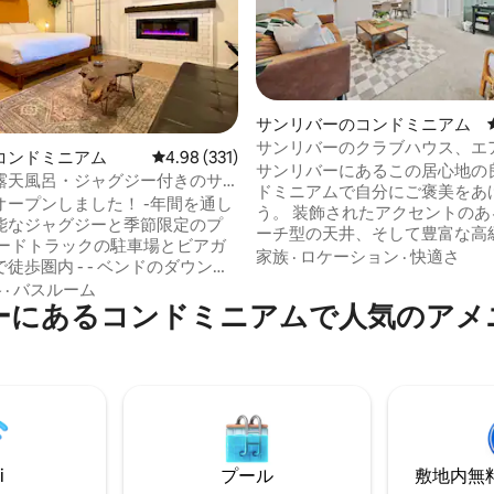
中4.82つ星の平均評価
サンリバーのコンドミニアム
サンリバーのクラブハウス、エ
コンドミニアム
レビュー331件、5つ星中4.98つ星の平均評価
4.98 (331)
露天風呂・ジャグジー、温水プ
サンリバーにあるこの居心地の
露天風呂・ジャグジー付きのサ
ーベキュー
ドミニアムで自分にご褒美をあ
のワンルームマンション
オープンしました！ -年間を通し
う。 装飾されたアクセントのあ
能なジャグジーと季節限定のプ
ーチ型の天井、そして豊富な高
 フードトラックの駐車場とビアガ
には、言葉を失うほどです。 ポ
家族
·
ロケーション
·
快適さ
徒歩圏内 - - ベンドのダウンタ
て素晴らしい森の景色を楽しん
分- -バチェラー山まで25分- -
格
·
バスルーム
水プール＆スパでリラックスし
ーにあるコンドミニアムで人気のアメ
りません（ごみ出し、ベッドの
でサンリバービレッジとSHAR
換、洗濯などはありません）。-
で行けます。 ✔ 高速Wi-Fi 快適な寝室✔2
清潔 - オーナーが清掃、管理、維
室（キング1室とクイーン1室） 
す - - 玄関から数歩の場所に無
ンサイズのフロアマットレス付
備 - - デジタルロックによる簡
設備の✔充実したキッチン ✔ 5
フチェックイン（ゲストごとに
マートテレビ 予備のタオル付き
ド）- - キングサイズベッド - -
ルーム✔2室 詳細は下記を
のサムスン製テレビ（Netflix、
i
プール
敷地内無料駐
HBOなどにログイン済み）-