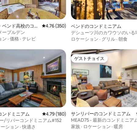
4.78つ星の平均評価
・ベンド高校のコン
レビュー350件、5つ星中4.76つ星の平均評価
4.76 (350)
ベンドのコンドミニアム
ム
メープルデン
デシューツ川のカワウソのいる
ャグジー付き）
ョン
·
価格
·
テレビ
ロケーション
·
グリル
·
朝食
ゲストチョイス
ゲストチョイス
サンリバーのコンドミニアム
コンドミニアム
レビュー180件、5つ星中4.79つ星の平均評価
4.79 (180)
MEAD75 - 最新のコンドミニ
ー/リバーコンドミニアム#152
4.92つ星の平均評価
ン、自転車、犬同伴OK
家族
·
ロケーション
·
暖房
ケーション
·
快適さ