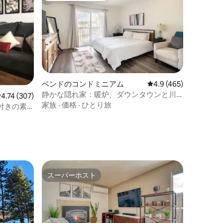
ベンドのコンドミニアム
レビュー465件、5つ
4.9 (465)
静かな隠れ家：暖炉、ダウンタウンと川
レビュー307件、5つ星中4.74つ星の平均評価
4.74 (307)
まで5分
家族
·
価格
·
ひとり旅
付きの素
スーパーホスト
スーパーホスト