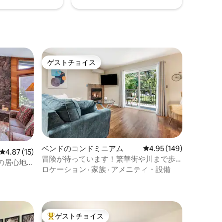
ゲストチョイス
ゲストチョイス
ベンドのコンドミニアム
レビュー149件、5つ星
4.95 (149)
レビュー15件、5つ星中4.87つ星の平均評価
4.87 (15)
冒険が待っています！繁華街や川まで歩
の居心地
いて行けます！
ロケーション
·
家族
·
アメニティ・設備
ャグジー-
ゲストチョイス
大好評のゲストチョイスです。