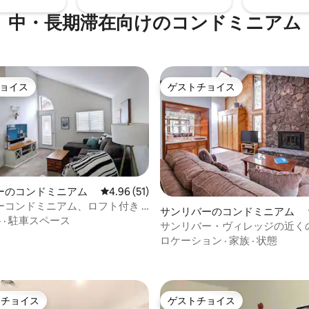
中・長期滞在向けのコンドミニアム
ョイス
ゲストチョイス
ョイス
ゲストチョイス
ーのコンドミニアム
レビュー51件、5つ星中4.96つ星の平均評価
4.96 (51)
ーコンドミニアム、ロフト付き -
サンリバーのコンドミニアム
・ジャグジー、季節限定プー
格
·
駐車スペース
サンリバー・ヴィレッジの近く
4.97つ星の平均評価
コン
の良い2ベッドルーム-プール-ジ
ロケーション
·
家族
·
状態
SHARC
トチョイス
ゲストチョイス
ゲストチョイスです。
ゲストチョイス