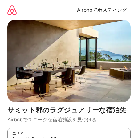
コ
ン
Airbnbでホスティング
テ
ン
ツ
に
ス
キ
ッ
プ
サミット郡のラグジュアリーな宿泊先
Airbnbでユニークな宿泊施設を見つける
エリア