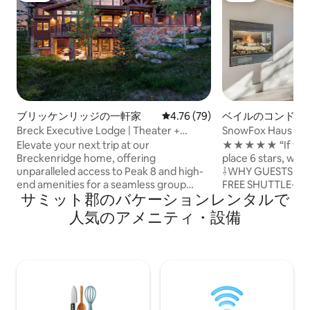
ブリッケンリッジの一軒家
レビュー79件、5つ星中4.76
4.76 (79)
ベイルのコンドミ
Breck Executive Lodge | Theater +
SnowFox Haus | Sp
Private Sauna
Town Shuttle
Elevate your next trip at our
★★★★★ “If we cou
Breckenridge home, offering
place 6 stars, we 
unparalleled access to Peak 8 and high-
⇩WHY GUESTS ♥️ 
end amenities for a seamless group
FREE SHUTTLE⇢ To
サミット郡のバケーションレンタルで
experience. Featuring a gourmet
GOLFERS⇢ FOUR+ c
kitchen with double ovens, perfect for
SUNDAY-FUNDAYS
人気のアメニティ・設備
shared meals, and a spacious living area
ESPRESSO BAR⇢ L
with 4 gas fireplaces. After a day of
🏊‍♀️SUMMER VIBES
adventure, unwind in the hot tub or
loungers 🛁SPA B
gather for a movie in the theater. With
soak tub 🛏️R&R⇢
multiple suites and a separate top-floor
nights 🛋️MODERN⇢
entrance, we provide the space and
décor 🥳FUN ZONE
sophistication required for any
🎮 🎲 games 🏈