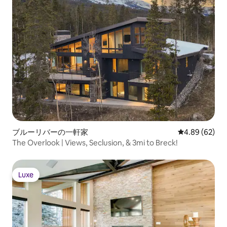
ブルーリバーの一軒家
レビュー62件
4.89 (62)
The Overlook | Views, Seclusion, & 3mi to Breck!
Luxe
Luxe