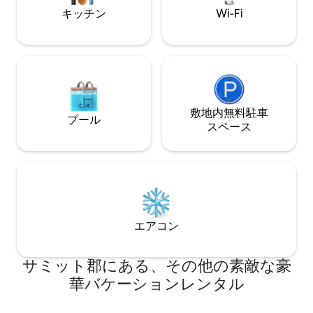
professional or social group stay.
your favorite tea
キッチン
Wi-Fi
READY⇢Pack’nPlay,
敷地内無料駐⁠車
プール
ス⁠ペ⁠ー⁠ス
エアコン
サミット郡にある、その他の素敵な豪
華バケーションレンタル