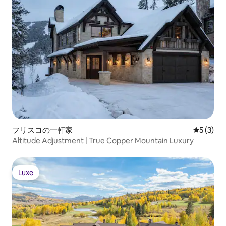
フリスコの一軒家
レビュー
5 (3)
Altitude Adjustment | True Copper Mountain Luxury
Luxe
Luxe