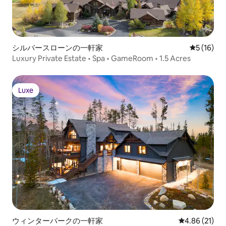
シルバースローンの一軒家
レビュー1
5 (16)
Luxury Private Estate • Spa • GameRoom • 1.5 Acres
Luxe
Luxe
ウィンターパークの一軒家
レビュー21件
4.86 (21)