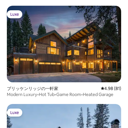
Luxe
Luxe
ブリッケンリッジの一軒家
レビュー81件
4.98 (81)
Modern Luxury•Hot Tub•Game Room•Heated Garage
Luxe
Luxe