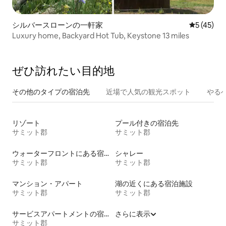
シルバースローンの一軒家
レビュー4
5 (45)
Luxury home, Backyard Hot Tub, Keystone 13 miles
ぜひ訪⁠れ⁠た⁠い目⁠的⁠地
その他のタ⁠イ⁠プ⁠の宿⁠泊⁠先
近場で人気の観光スポット
やる
リゾート
プール付きの宿泊先
サミット郡
サミット郡
ウォーターフロントにある宿泊施設
シャレー
サミット郡
サミット郡
マンション・アパート
湖の近くにある宿泊施設
サミット郡
サミット郡
サービスアパートメントの宿泊施設
さらに表示
サミット郡