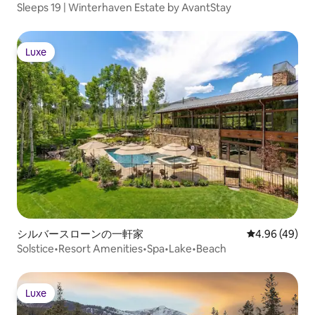
Sleeps 19 | Winterhaven Estate by AvantStay
Luxe
Luxe
シルバースローンの一軒家
レビュー49件
4.96 (49)
Solstice•Resort Amenities•Spa•Lake•Beach
Luxe
Luxe