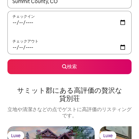
検索結果が表示されたら、上下の矢印キーを使って移動するか、
チェックイン
チェックアウト
検索
サミット郡に⁠あ⁠る高⁠評⁠価⁠の贅⁠沢⁠な
貸⁠別⁠荘
立地や清潔さなどの点でゲストに高評価のリスティング
です。
Luxe
Luxe
Luxe
Luxe