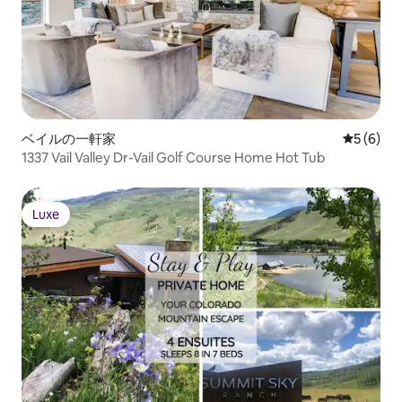
ベイルの一軒家
レビュー
5 (6)
1337 Vail Valley Dr-Vail Golf Course Home Hot Tub
Luxe
Luxe