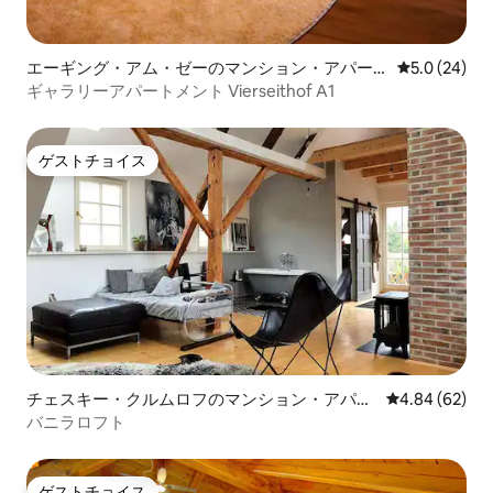
エーギング・アム・ゼーのマンション・アパー
レビュー24
5.0 (24)
ト
ギャラリーアパートメント Vierseithof A1
ゲストチョイス
ゲストチョイス
チェスキー・クルムロフのマンション・アパー
レビュー62件
4.84 (62)
ト
バニラロフト
ゲストチョイス