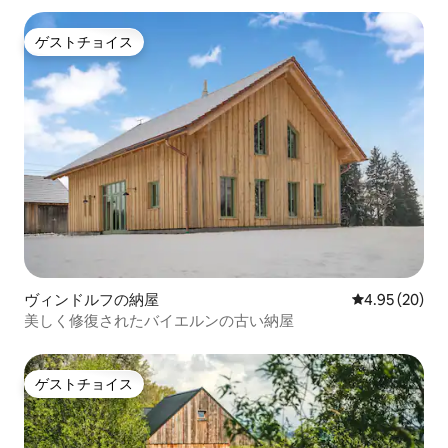
ゲストチョイス
ゲストチョイス
ヴィンドルフの納屋
レビュー20件
4.95 (20)
美しく修復されたバイエルンの古い納屋
ゲストチョイス
ゲストチョイス