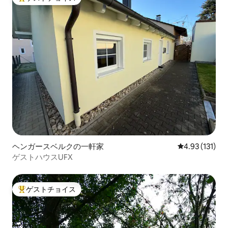
大好評のゲストチョイスです。
ヘンガースベルクの一軒家
レビュー131
4.93 (131)
ゲストハウスUFX
ゲストチョイス
大好評のゲストチョイスです。