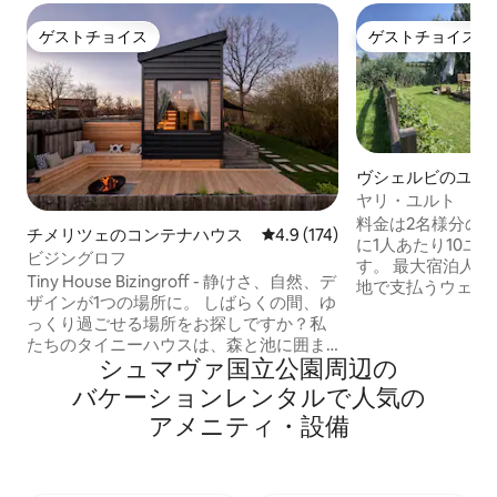
ゲストチョイス
ゲストチョイス
ゲストチョイス
ゲストチョイス
ヴシェルビのユル
ヤリ・ユルト
料金は2名様分の料
チメリツェのコンテナハウス
レビュー174件、5つ星中4.9
4.9 (174)
に1人あたり10ユ
ビジングロフ
す。 最大宿泊人数
Tiny House Bizingroff - 静けさ、自然、デ
地で支払うウェルネ
ザインが1つの場所に。 しばらくの間、ゆ
すのでご安心くだ
っくり過ごせる場所をお探しですか？私
信いただき、追加
たちのタイニーハウスは、森と池に囲ま
だけますのでご安心くだ
シュマヴァ国立公園⁠周⁠辺⁠の
れた自然の中にある居心地の良いモダン
ら池の素晴らしい
な家です。ミニマリストながら考え抜か
バ⁠ケ⁠ー⁠シ⁠ョ⁠ン⁠レ⁠ン⁠タ⁠ル⁠で人⁠気⁠の
い。 羊の群れが
れたインテリアと、ジャグジーとサウナ
ます。 宿泊施設
ア⁠メ⁠ニ⁠テ⁠ィ⁠・⁠設⁠備
（サウナは料金に含まれていません）の
ます。何か見落と
形をしたプライベートウェルネスがあな
ルトから「数歩」
たを待っています。 この家は、平和と自
ウスのサービスを
然を愛し、ただ眠るだけでなく自分自身