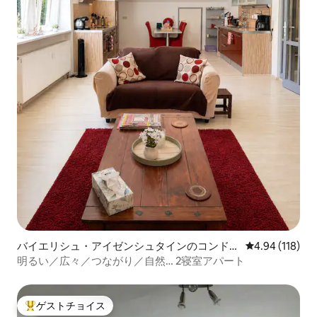
バイエリシュ・アイゼンシュタインのコンドミ
レビュー118件
4.94 (118)
ニアム
明るい／広々／つながり／自然… 2寝室アパート
ゲストチョイス
大好評のゲストチョイスです。