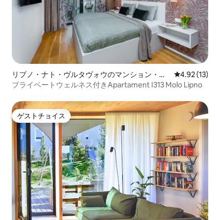
リプノ・ナト・ヴルタヴォウのマンション・ア
レビュー13件
4.92 (13)
パート
プライベートウェルネス付きApartament I313 Molo Lipno
ゲストチョイス
ゲストチョイス