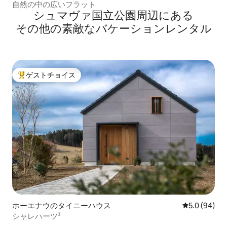
自然の中の広いフラット
シュマヴァ国立公園⁠周⁠辺⁠に⁠あ⁠る
そ⁠の⁠他⁠の素⁠敵⁠なバ⁠ケ⁠ー⁠シ⁠ョ⁠ン⁠レ⁠ン⁠タ⁠ル
ゲストチョイス
大好評のゲストチョイスです。
ホーエナウのタイニーハウス
レビュー94
5.0 (94)
シャレハーツ³