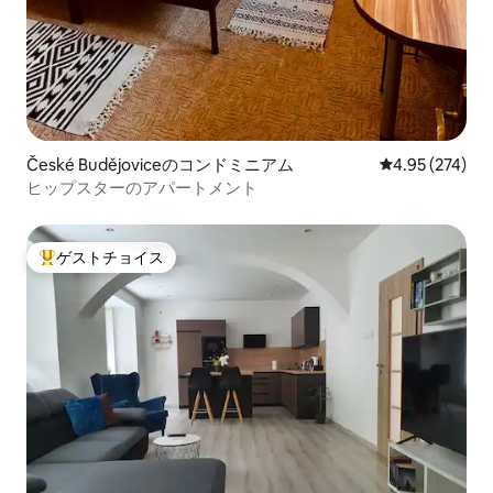
České Budějoviceのコンドミニアム
レビュー274件
4.95 (274)
ヒップスターのアパートメント
ゲストチョイス
大好評のゲストチョイスです。