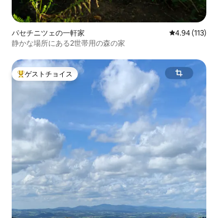
パセチニツェの一軒家
レビュー113件
4.94 (113)
静かな場所にある2世帯用の森の家
ゲストチョイス
大好評のゲストチョイスです。