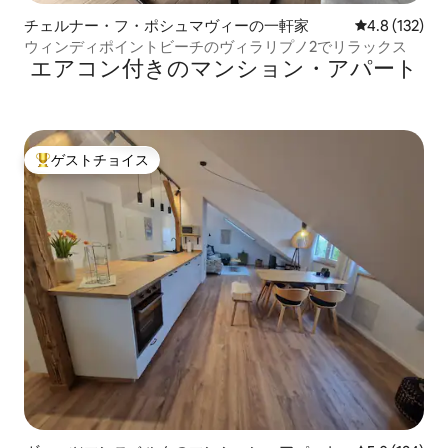
チェルナー・フ・ポシュマヴィーの一軒家
レビュー132
4.8 (132)
ウィンディポイントビーチのヴィラリプノ2でリラックス
エアコン付きのマンション・アパート
ゲストチョイス
大好評のゲストチョイスです。