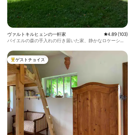
ヴァルトキルヒェンの一軒家
レビュー103件
4.89 (103)
バイエルの森の手入れの行き届いた家、静かなロケーショ
ン
ゲストチョイス
大好評のゲストチョイスです。