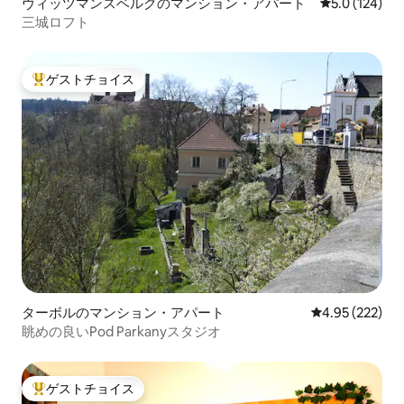
ヴィッツマンスベルクのマンション・アパート
レビュー124
5.0 (124)
三城ロフト
ゲストチョイス
大好評のゲストチョイスです。
ターボルのマンション・アパート
レビュー222件
4.95 (222)
眺めの良いPod Parkanyスタジオ
ゲストチョイス
大好評のゲストチョイスです。