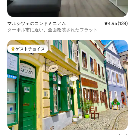
マルシツェのコンドミニアム
レビュー139件
4.95 (139)
ターボル市に近い、全面改装されたフラット
ゲストチョイス
大好評のゲストチョイスです。