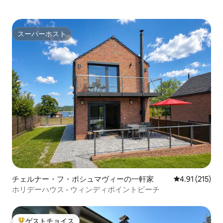
スーパーホスト
スーパーホスト
チェルナー・フ・ポシュマヴィーの一軒家
レビュー215
4.91 (215)
ホリデーハウス - ウィンディポイントビーチ
ゲストチョイス