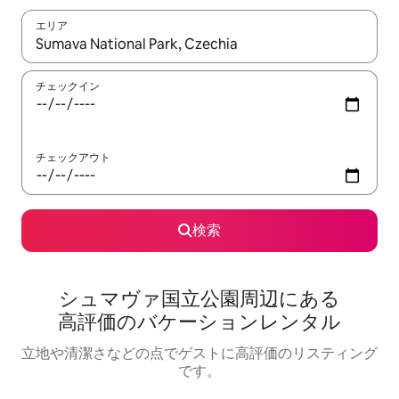
エリア
検索結果が表示されたら、上下の矢印キーを使って移動するか、
チェックイン
チェックアウト
検索
シュマヴァ国立公園⁠周⁠辺⁠に⁠あ⁠る
高⁠評⁠価⁠のバ⁠ケ⁠ー⁠シ⁠ョ⁠ン⁠レ⁠ン⁠タ⁠ル
立地や清潔さなどの点でゲストに高評価のリスティング
です。