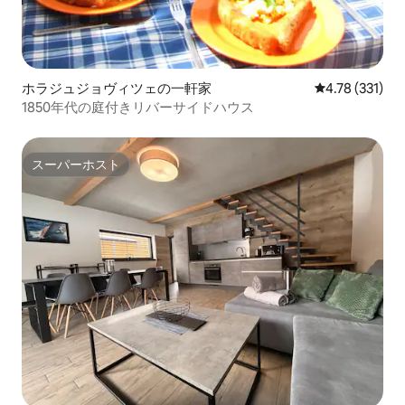
ホラジュジョヴィツェの一軒家
レビュー331件
4.78 (331)
1850年代の庭付きリバーサイドハウス
スーパーホスト
スーパーホスト