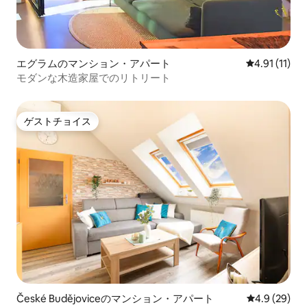
エグラムのマンション・アパート
レビュー11件
4.91 (11)
モダンな木造家屋でのリトリート
ゲストチョイス
ゲストチョイス
České Budějoviceのマンション・アパート
レビュー29
4.9 (29)