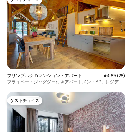
ゲストチョイス
フリンブルクのマンション・アパート
レビュー28件
4.89 (28)
プライベートジャグジー付きアパートメントA7、レジデン
スクペツ
ゲストチョイス
ゲストチョイス