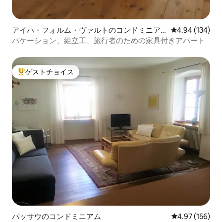
アイハ・フォルム・ヴァルトのコンドミニア
レビュー134件
4.94 (134)
ム
バケーション、組立工、旅行者のための家具付きアパート
ゲストチョイス
大好評のゲストチョイスです。
パッサウのコンドミニアム
レビュー156件
4.97 (156)