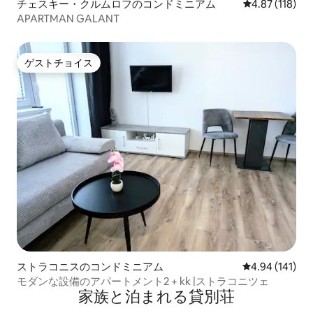
チェスキー・クルムロフのコンドミニアム
レビュー118件
4.87 (118)
APARTMAN GALANT
ゲストチョイス
ゲストチョイス
ストラコニスのコンドミニアム
レビュー141件
4.94 (141)
モダンな設備のアパートメント2 + kk |ストラコニツェ
家族と泊まれる貸別荘