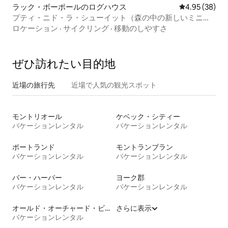
ラック・ボーポールのログハウス
レビュー38件
4.95 (38)
プティ・ニド・ラ・シューイット（森の中の新しいミニゲ
ストハウス）
ロケーション
·
サイクリング
·
移動のしやすさ
ぜひ訪⁠れ⁠た⁠い目⁠的⁠地
近場の旅行先
近場で人気の観光スポット
モントリオール
ケベック・シティー
バケーションレンタル
バケーションレンタル
ポートランド
モントランブラン
バケーションレンタル
バケーションレンタル
バー・ハーバー
ヨーク郡
バケーションレンタル
バケーションレンタル
オールド・オーチャード・ビーチ
さらに表示
バケーションレンタル