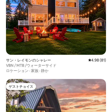
サン・レイモンのシャレー
レビュー81件
4.98 (81)
VBN / MTB /ウォーターサイド
ロケーション
·
家族
·
静か
ゲストチョイス
ゲストチョイス