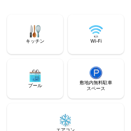
and the element.
ビル・コースへの
ィナーとリラック
ュ・マイクロブラ
ます。ケベックシ
かな自然の中での
さい！ CITQ 2399
キッチン
Wi-Fi
敷地内無料駐⁠車
プール
ス⁠ペ⁠ー⁠ス
エアコン