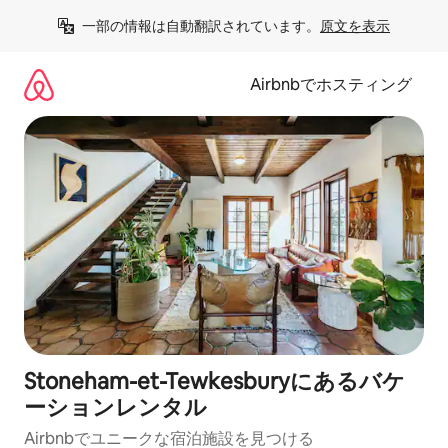
コ
一部の情報は自動翻訳されています。
原文を表示
ン
テ
ン
Airbnbでホスティング
ツ
に
ス
キ
ッ
プ
Stoneham-et-Tewkesburyにあるバケ
ーションレンタル
Airbnbでユニークな宿泊施設を見つける