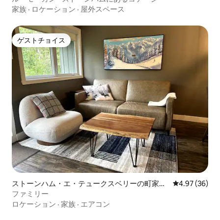
家族
·
ロケーション
·
屋外スペース
ゲストチョイス
ゲストチョイス
ストーンハム・エ・テュークスベリーの町家・
レビュー36件
4.97 (36)
長屋
ファミリー
ロケーション
·
家族
·
エアコン