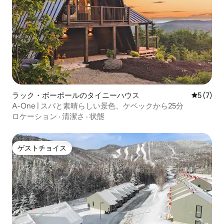
ラック・ボーポールのタイニーハウス
レビュー
5 (7)
A-One | スパと素晴らしい景色、ケベックから25分
ロケーション
·
清潔さ
·
状態
ゲストチョイス
ゲストチョイス