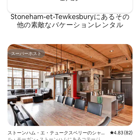
Stoneham-et-Tewkesburyにあるその
他の素敵なバケーションレンタル
スーパーホスト
スーパーホスト
ストーンハム・エ・テュークスベリーのシャレ
レビュー82件
4.83 (82)
ー
ル・モーガン - ストーンハムにあるコテージ