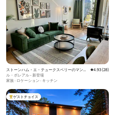
ストーンハム・エ・テュークスベリーのマンシ
レビュー28件
4.93 (28)
ョン・アパート
ル・ボレアル - 新登場
家族
·
ロケーション
·
キッチン
ゲストチョイス
大好評のゲストチョイスです。