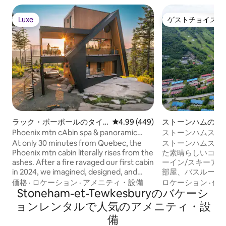
Luxe
ゲストチョイス
Luxe
ゲストチョイス
ラック・ボーポールのタイ
レビュー449件、5つ星中4.99
4.99 (449)
ストーンハムのコ
ニーハウス
アム
Phoenix mtn cAbin spa & panoramic
ストーンハムスキ
view
た素晴らしいコン
At only 30 minutes from Quebec, the
ストーンハムスキ
Phoenix mtn cabin literally rises from the
た素晴らしいコン
ashes. After a fire ravaged our first cabin
ーイン/スキーア
in 2024, we imagined, designed, and
部屋、バスルーム
rebuilt a space that allows nature to take
ー、洗濯乾燥機が
価格
·
ロケーション
·
アメニティ・設備
ロケーション
·
価
center stage. The architecture is raw yet
Stoneham-et-Tewkesburyのバケーシ
ム・ゴルフ、スパ
thoughtful. The materials, the lines, the
ンテンバイクのた
ョンレンタルで人気のアメニティ・設
light: everything is there to give way to
イキングコースの
備
what truly matters—the view, the space,
ジャック・カルテ