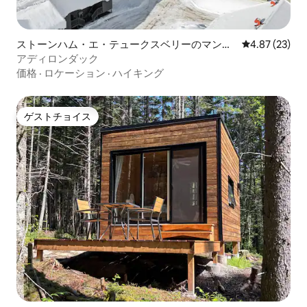
ストーンハム・エ・テュークスベリーのマンシ
レビュー23件
4.87 (23)
ョン・アパート
アディロンダック
価格
·
ロケーション
·
ハイキング
ゲストチョイス
ゲストチョイス