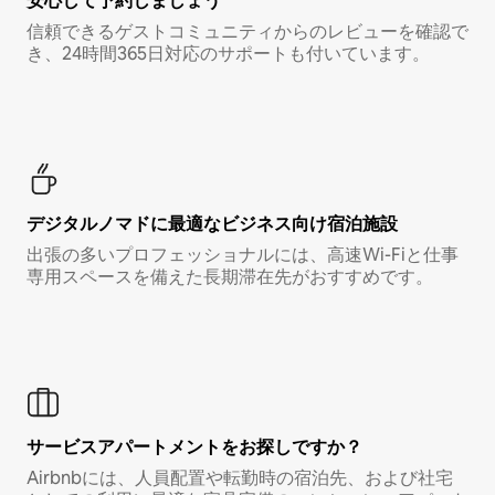
安心して予約しましょう
信頼できるゲストコミュニティからのレビューを確認で
き、24時間365日対応のサポートも付いています。
デジタルノマド⁠に最⁠適⁠なビ⁠ジ⁠ネ⁠ス⁠向⁠け宿⁠泊⁠施⁠設
出張の多いプロフェッショナルには、高速Wi-Fiと仕事
専用スペースを備えた長期滞在先がおすすめです。
サービスアパートメントをお探しですか？
Airbnbには、人員配置や転勤時の宿泊先、および社宅