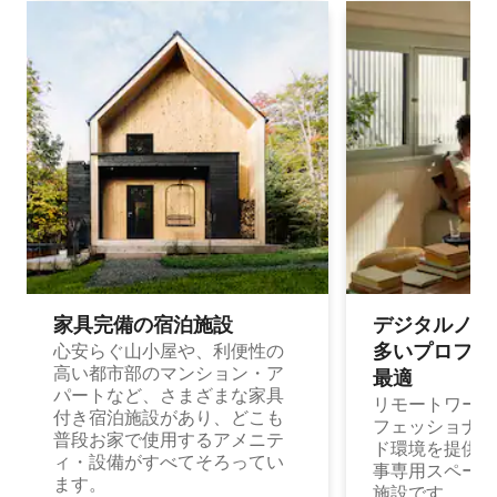
家具完備の宿⁠泊⁠施⁠設
デジタルノマド
多⁠いプ⁠ロ⁠フ⁠ェ⁠
心安らぐ山小屋や、利便性の
高い都市部のマンション・ア
最⁠適
パートなど、さまざまな家具
リモートワーク
付き宿泊施設があり、どこも
フェッショナル
普段お家で使用するアメニテ
ド環境を提供する
ィ・設備がすべてそろってい
事専用スペース
ます。
施設です。