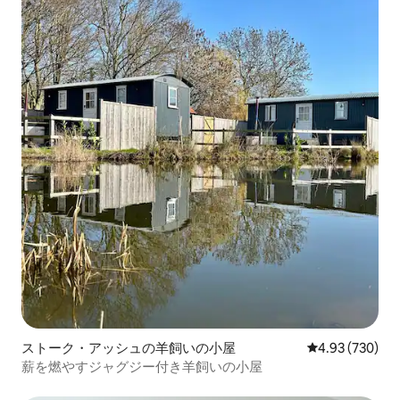
ストーク・アッシュの羊飼いの小屋
レビュー730件
4.93 (730)
薪を燃やすジャグジー付き羊飼いの小屋