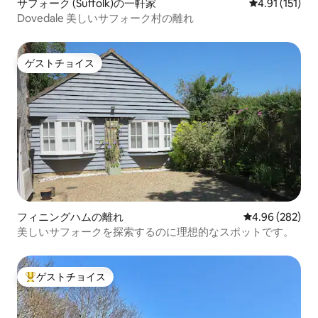
サフォーク (Suffolk)の一軒家
レビュー151
4.91 (151)
Dovedale 美しいサフォーク村の離れ
ゲストチョイス
ゲストチョイス
フィニングハムの離れ
レビュー282件
4.96 (282)
美しいサフォークを探索するのに理想的なスポットです。
ゲストチョイス
大好評のゲストチョイスです。