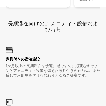
長期滞在向け⁠のア⁠メ⁠ニ⁠テ⁠ィ⁠・設⁠備⁠およ
び特⁠典
家具付き⁠の宿⁠泊⁠施⁠設
1か月以上の長期滞在を快適に過ごすのに必要なキッチ
ンとアメニティ・設備を備えた家具付きの宿泊先。また
貸しでお部屋を借りる代わりとなるご提案です。