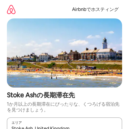
コ
ン
Airbnbでホスティング
テ
ン
ツ
に
ス
キ
ッ
プ
Stoke Ashの長期滞在先
1か月以上の長期滞在にぴったりな、くつろげる宿泊先
を見つけましょう。
エリア
検索結果が表示されたら、上下の矢印キーを使って移動するか、