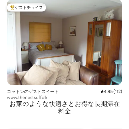
ゲストチョイス
大好評のゲストチョイスです。
コットンのゲストスイート
レビュー112
4.95 (112)
www.thenestsuffolk
お家のような快⁠適⁠さ⁠とお⁠得⁠な長⁠期⁠滞⁠在
料⁠金