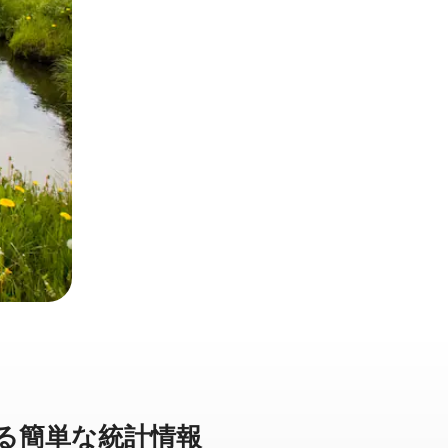
⁠単⁠な統⁠計⁠情⁠報