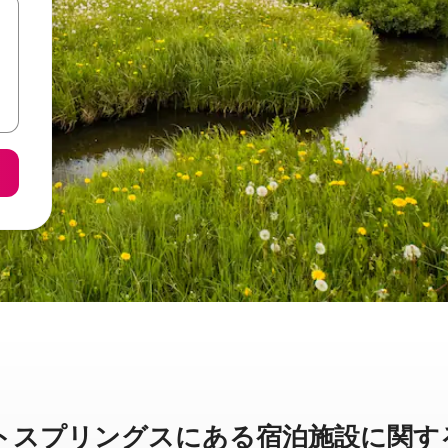
リングスに⁠あ⁠る宿⁠泊⁠施⁠設⁠に関⁠す⁠る簡