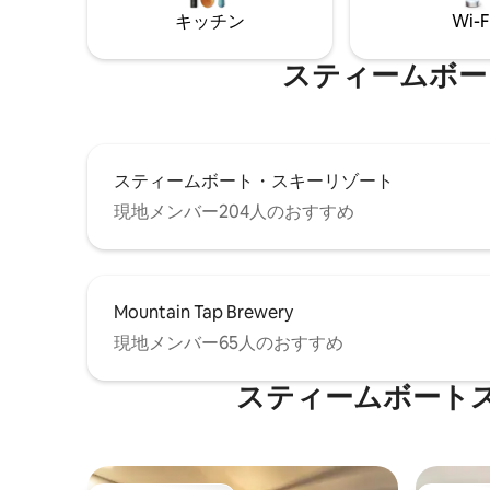
を備えた温かみのあるオープンな空間で
キッチン
Wi-F
す。 ケーブルテレビ。デッキにはガスグ
リルもあり、フルキッチンには調理に必
スティームボー
要なすべてのものが揃っています。 建物
の正面玄関にあるスキーロッカーもご利
用ください。 スキーやスノーボードをお
部屋に持ち込まないでください。また、
コンドミニアム内ではスキーブーツを履
かないでください。床が傷つきます。 ま
スティームボート・スキーリゾート
た、下の階に住む近隣の方々にもご配慮
現地メンバー204人のおすすめ
ください:) コンドミニアム全体をご利用い
ただけます。 残念ながら、HOAの規則に
より、ゲストは暖炉を使用することはで
きません。 コンドミニアムにはジャグジ
ーはありませんが、スチームボートスプ
Mountain Tap Brewery
リングス温泉はすぐ近くにあり、有名な
現地メンバー65人のおすすめ
ストロベリー温泉は車で約15 ～20分で
す。 無料バスでリゾートに行けますが、
町またはハイウェイ40でバスを乗り換え
スティームボート
る必要があります。 無料Wi-Fiとスマート
テレビがありますので、ご希望の場合は
Netflix、Hulu、Amazonアカウントに接
続できます。 ケーブルテレビも含まれて
います。 この家はスティームボートスプ