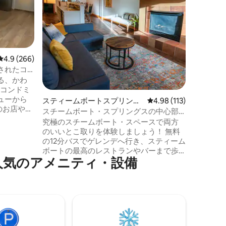
心からわ
ョップや
できます
たは無料
ができます。 4組のカップ
お子様連
レビュー266件、5つ星中4.9つ星の平均評価
4.9 (266)
ィートの
たくさん
されたコ
があります。 ご不明な点が
る、かわ
ら、お気
ムコンドミ
（許可VHR 
ューから
スティームボートスプリング
レビュー113件、5つ星
4.98 (113)
のお店やレ
スのコンドミニアム
スチームボート・スプリングスの中心部
バスまで
にあるコンドミニアム - どこへでも歩いて
究極のスチームボート・スペースで両方
テンでの
行けます！
のいいとこ取りを体験しましょう！ 無料
バイクも
の12分バスでゲレンデへ行き、スティーム
の簡単な
ボートの最高のレストランやバーまで歩
います！
人気のアメニティ・設備
いて、アフタースキーのハッピーアワ
ニアムは
ー、素晴らしいディナー、ライブミュー
が整って
ジックを楽しみましょう。 この広々とし
きていま
た最上階の3ベッド/2バスルームのコンド
ミニアムは、ハウエルセンヒル（日曜日
はスキーフリー、スキージャンプ、チュ
ービング、アイススケート）の素晴らし