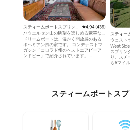
スティームボートスプリング
レビュー436件、5つ星
4.94 (436)
スのコンドミニアム
ハウエルセン山の眺望を楽しめる豪華な
スティー
宿泊先
ドリームボートは、温かく開放感のある
スの一軒
ウェストサ
ボヘミアン風の家です。 コンデナストマ
ーム、ペ
West S
ガジン「コロラド州のベストエアビーア
スプリン
ンドビー」で紹介されています。
り、スチ
https://www.cntraveler.com/gallery/best-
ら6マイ
airbnbs-in-colorado 大胆なアートワーク
システム
とモダンな備品が特徴の折衷的な装飾
ラルドマ
で、専用デッキにはガスグリルがあり、
リングス
スティームボートスプリングスの中心部
ヤンパ川
に近い素晴らしいロケーションにありま
離にあり
スティームボートスプ
す。 専用ベッドルームにはキングサイズ
グスは「
のベッドがあり、ソファには快適なダブ
界クラス
ルプルアウトマットレスがあります。 ご
マウンテ
滞在中の最適な快適さと安全性を確保す
イクロー
るために、ご到着前にプロによる清掃と
ハイキン
消毒が行われています。 キングサイズの
ックとチ
ベッドととても快適な引き出し式ソファ