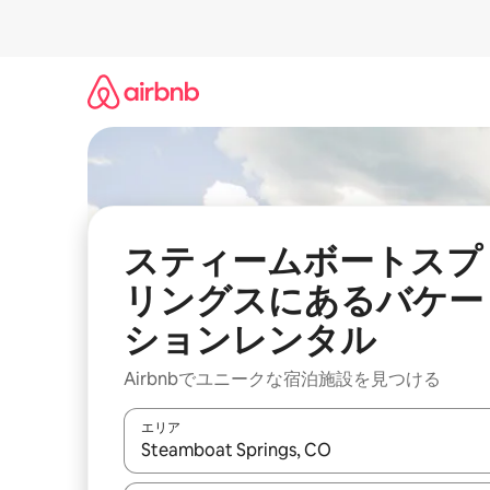
コ
ン
テ
ン
ツ
に
ス
キ
ッ
プ
スティームボートスプ
リングスにあるバケー
ションレンタル
Airbnbでユニークな宿泊施設を見つける
エリア
検索結果が表示されたら、上下の矢印キーを使っ