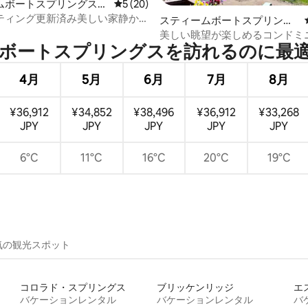
4.92つ星の平均評価
ムボートスプリングスの
レビュー20件、5つ星中5つ星の平均評価
5 (20)
ニアム
ティング更新済み美しい家静か
スティームボートスプリング
設
スのマンション・アパート
美しい眺望が楽しめるコンドミ
ートスプリングスを訪⁠れ⁠るの⁠に最⁠適⁠な
の美しいスロープサイドの自転
4月
5月
6月
7月
8月
¥36,912
¥34,852
¥38,496
¥36,912
¥33,268
JPY
JPY
JPY
JPY
JPY
6°C
11°C
16°C
20°C
19°C
気の観光スポット
コロラド・スプリングス
ブリッケンリッジ
エ
バケーションレンタル
バケーションレンタル
バ