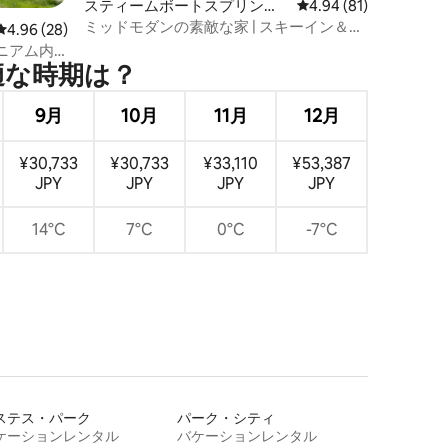
スティームボートスプリング
レビュー81件、5つ星
4.94 (81)
スのマンション・アパート
ミッドモダンの素敵な家 | スキーイン＆ア
レビュー28件、5つ星中4.96つ星の平均評価
4.96 (28)
ウト | レストランまで徒歩！
ニアム内
時⁠期⁠は⁠？
車
9月
10月
11月
12月
¥30,733
¥30,733
¥33,110
¥53,387
JPY
JPY
JPY
JPY
14°C
7°C
0°C
-7°C
ステス・パーク
パーク・シティ
ケーションレンタル
バケーションレンタル