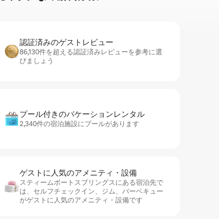
認証済みのゲ⁠ス⁠ト⁠レ⁠ビ⁠ュ⁠ー
86,130件を超える認証済みレビューを参考に選
びましょう
プール付きのバ⁠ケ⁠ー⁠シ⁠ョ⁠ンレ⁠ン⁠タ⁠ル
2,340件の宿泊施設にプールがあります
ゲストに人⁠気⁠のア⁠メ⁠ニ⁠テ⁠ィ・設⁠備
スティームボートスプリングスにある宿泊先で
は、セ⁠ル⁠フチ⁠ェ⁠ッ⁠ク⁠イ⁠ン、ジム、バーベキュー
がゲストに人気のアメニティ・設備です