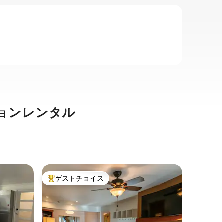
ョンレンタル
スティー
ゲストチョイス
ゲス
大好評のゲストチョイスです。
大好評
スの一軒
ダウンタ
泊先 S
スチーム
ある、最
バスルー