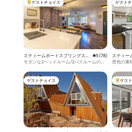
ゲストチョイス
ゲストチ
大好評のゲストチョイスです。
ゲストチ
リングスの中心部に向かう無料のイエロ
ーバス路線がある静かな場所にありま
す。 地元の温泉にリラックスして浸か
り、冬にはスキーに行き、夏には川沿い
の食事を楽しみましょう。 無料のイエロ
ーバスの路線は道の向かい側です。 スキ
ー場へは青いバスに乗り換える必要があ
ります。 建物の敷地内には、賃貸人用の
駐車場が2台分あります。 バス情報へのリ
スティームボートスプリングスの
レビュー78件、5
5 (78)
スティー
ンクは次のとおりです：（URL非表示）
コンドミニアム
スの一軒
夏のルートと冬のルートがあります。
モダンな2ベッドルーム/2バスルームのコ
景色の素晴
ンドミニアム、ガレージ付き、ゴンドラ
ー
まで徒歩/乗車
ゲストチョイス
ゲス
ゲストチョイス
大好評の