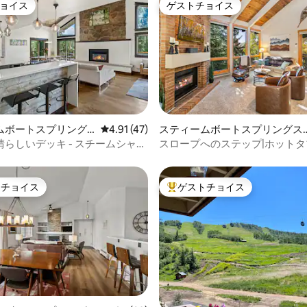
ョイス
ゲストチョイス
ョイス
ゲストチョイス
つ星中5つ星の平均評価
ムボートスプリング
レビュー47件、5つ星中4.91つ星の平均評価
4.91 (47)
スティームボートスプリングス
家
マンション・アパート
らしいデッキ - スチームシャワ
スロープへのステップ|ホット
ル、ピックルボール
トチョイス
ゲストチョイス
ゲストチョイスです。
大好評のゲストチョイスです。