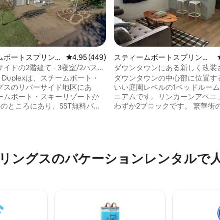
中4.94つ星の平均評価
ムボートスプリング
レビュー449件、5つ星中4.95つ星の平均評価
4.95 (449)
スティームボートスプリング
家
スのコンドミニアム
イドの2階建て - 3寝室/2バスル
ダウンタウンにある新しく改装
ットOK
ンドミニアム
ide Duplexは、スチームボート・
ダウンタウンの中心部に位置す
グスのリバーサイド地区にあ
いい庭園レベルの1ベッドルー
ームボート・スキーリゾートか
ニアムです。リンカーンアベニ
ルのところにあり、SST無料バス
わずか2ブロックです。 繁華街
にも乗れます。ヤンパ川、エメ
ストラン、ヤンパ川、無料の市
ウンテン、スチームボートスプ
徒歩圏内で、エメラルドマウン
のダウンタウンにも近いです。
壮大なハイキングやマウンテン
コアトレイルは400メートルの距
楽しめます。 リモートワーク用
ます。 スチームボートスプリン
コンピューター設定が含まれて
リングスのバケーションレンタルで
スキータウンUSA」であり、世
この新しく改装されたコンドミ
のフライフィッシング、広大な
まだ最終仕上げ中ですが、設備
ンバイクトレイルとグラベルバ
おり、ゲストを迎える準備がで
ド、素晴らしいロッキー山脈の
す！ このコンドミニアムには、指定され
グエリア、町の中心部でのカヤ
た駐車場が1台分あります。 STR許可番号
ュービングも楽しめます。
STR 20232415