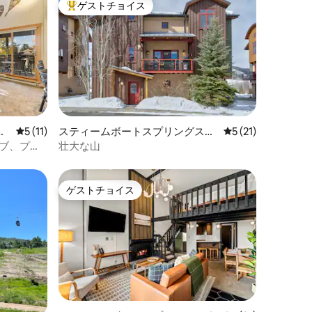
ゲストチョイス
大好評のゲストチョイスです。
の
レビュー11件、5つ星中5つ星の平均評価
5 (11)
スティームボートスプリングスの
レビュー21件、5
5 (21)
町家・長屋
タブ、プー
壮大な山
ゲストチョイス
ゲストチョイス