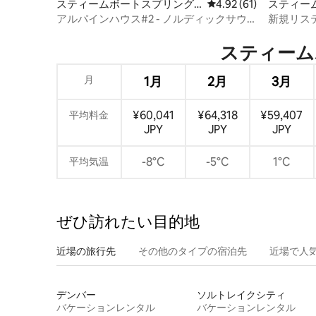
スティームボートスプリング
レビュー61件、5つ星中
4.92 (61)
スティー
スの一軒家
コンドミ
アルパインハウス#2 - ノルディックサウ
新規リス
ナ - 3寝室6ベッド
な複合施
スティームボ
月
1月
2月
3月
¥60,041
¥64,318
¥59,407
平均料金
JPY
JPY
JPY
-8°C
-5°C
1°C
平均気温
ぜひ訪⁠れ⁠た⁠い目⁠的⁠地
近場の旅行先
その他のタ⁠イ⁠プ⁠の宿⁠泊⁠先
近場で人
デンバー
ソルトレイクシティ
バケーションレンタル
バケーションレンタル