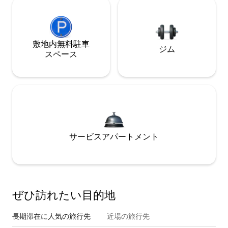
敷地内無料駐⁠車
ジム
ス⁠ペ⁠ー⁠ス
サービスアパートメント
ぜひ訪⁠れ⁠た⁠い目⁠的⁠地
長期滞在に人気の旅行先
近場の旅行先