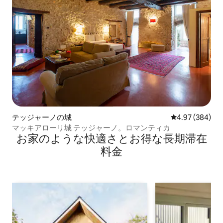
テッジャーノの城
レビュー384件
4.97 (384)
マッキアローリ城 テッジャーノ。ロマンティカ
お家のような快⁠適⁠さ⁠とお⁠得⁠な長⁠期⁠滞⁠在
料⁠金