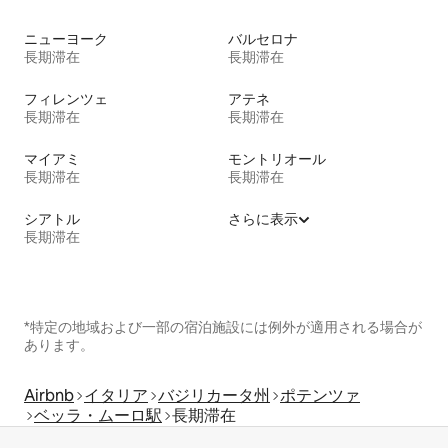
ニューヨーク
バルセロナ
長期滞在
長期滞在
フィレンツェ
アテネ
長期滞在
長期滞在
マイアミ
モントリオール
長期滞在
長期滞在
シアトル
さらに表示
長期滞在
*特定の地域および一部の宿泊施設には例外が適用される場合が
あります。
Airbnb
イタリア
バジリカータ州
ポテンツァ
ベッラ・ムーロ駅
長期滞在