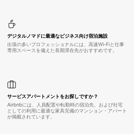
デジタルノマド⁠に最⁠適⁠なビ⁠ジ⁠ネ⁠ス⁠向⁠け宿⁠泊⁠施⁠設
出張の多いプロフェッショナルには、高速Wi-Fiと仕事
専用スペースを備えた長期滞在先がおすすめです。
サービスアパートメントをお探しですか？
Airbnbには、人員配置や転勤時の宿泊先、および社宅
としての利用に最適な家具完備のマンション・アパート
が掲載されています。