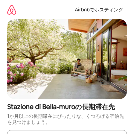
コ
ン
Airbnbでホスティング
テ
ン
ツ
に
ス
キ
ッ
プ
Stazione di Bella-muroの長期滞在先
1か月以上の長期滞在にぴったりな、くつろげる宿泊先
を見つけましょう。