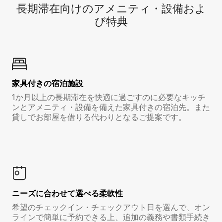
長期滞在向け⁠のア⁠メ⁠ニ⁠テ⁠ィ⁠・設⁠備⁠およ
び特⁠典
家具付き⁠の宿⁠泊⁠施⁠設
1か月以上の長期滞在を快適に過ごすのに必要なキッチ
ンとアメニティ・設備を備えた家具付きの宿泊先。また
貸しでお部屋を借りる代わりとなるご提案です。
ニーズに合わせて選べる柔軟性
希望のチェックイン・チェックアウト日を選んで、オン
ラインで簡単に予約できる上、追加の義務や書類手続き