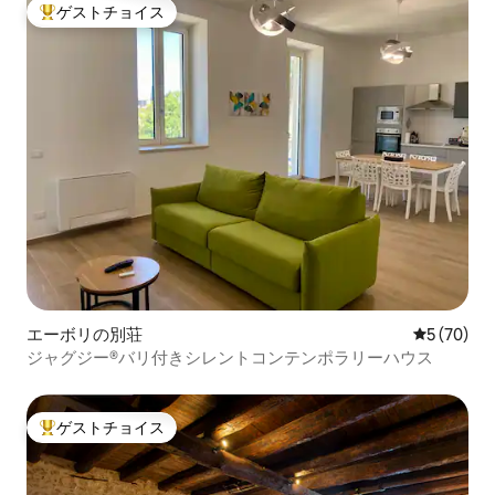
ゲストチョイス
大好評のゲストチョイスです。
エーボリの別荘
レビュー7
5 (70)
ジャグジー®バリ付きシレントコンテンポラリーハウス
ゲストチョイス
大好評のゲストチョイスです。