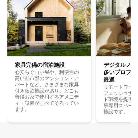
家具完備の宿⁠泊⁠施⁠設
デジタルノマド
多⁠いプ⁠ロ⁠フ⁠ェ⁠
心安らぐ山小屋や、利便性の
高い都市部のマンション・ア
最⁠適
パートなど、さまざまな家具
リモートワーク
付き宿泊施設があり、どこも
フェッショナル
普段お家で使用するアメニテ
ド環境を提供する
ィ・設備がすべてそろってい
事専用スペース
ます。
施設です。