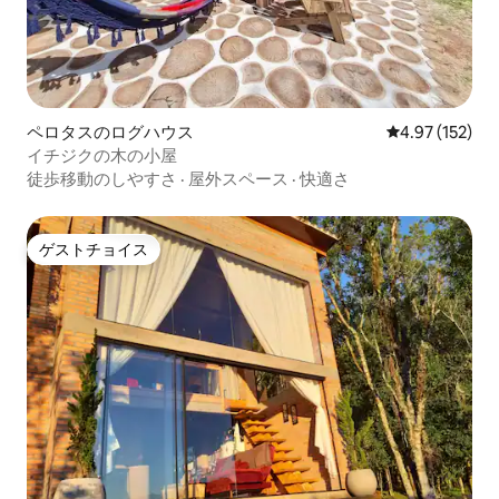
ペロタスのログハウス
レビュー152件
4.97 (152)
イチジクの木の小屋
徒歩移動のしやすさ
·
屋外スペース
·
快適さ
ゲストチョイス
ゲストチョイス