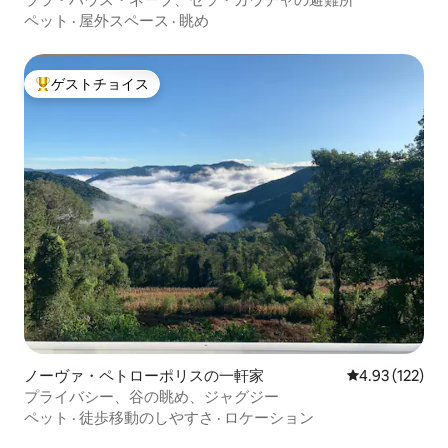
ペット
·
屋外スペース
·
眺め
ゲストチョイス
大好評のゲストチョイスです。
ノーヴァ・ペトローポリスの一軒家
レビュー122件
4.93 (122)
プライバシー、谷の眺め、ジャグジー
ペット
·
徒歩移動のしやすさ
·
ロケーション