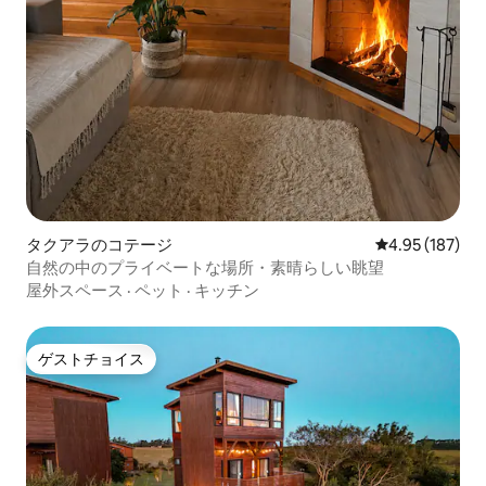
タクアラのコテージ
レビュー187件
4.95 (187)
自然の中のプライベートな場所・素晴らしい眺望
屋外スペース
·
ペット
·
キッチン
ゲストチョイス
ゲストチョイス