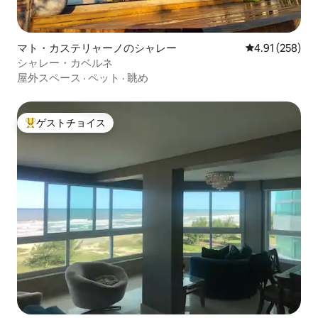
マト・カステリャーノのシャレー
レビュー258件
4.91 (258)
シャレー・カベルネ
屋外スペース
·
ペット
·
眺め
ゲストチョイス
大好評のゲストチョイスです。