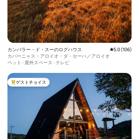
カンバラー・ド・スーのログハウス
レビュー106
5.0 (106)
カバーニャス・アロイオ・ダ・セーハ／アロイオ
ペット
·
屋外スペース
·
テレビ
ゲストチョイス
大好評のゲストチョイスです。