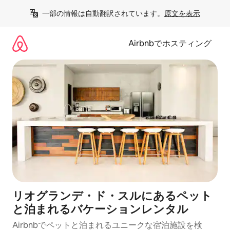
コ
一部の情報は自動翻訳されています。
原文を表示
ン
テ
ン
Airbnbでホスティング
ツ
に
ス
キ
ッ
プ
リオグランデ・ド・スルにあるペット
と泊まれるバケーションレンタル
Airbnbでペットと泊まれるユニークな宿泊施設を検