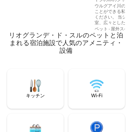
テレビ。 オプション：マッサージとレイ
ウルグアイ川の素
キ療法 📲 @sucasanaserra
ことができる私た
ください。 当シャ
室、広々としたバ
ったキッチン、そ
ペット
·
屋外スペ
リオグランデ・ド・スルのペットと泊
グルームがありま
魅力的な暖炉のそ
まれる宿泊施設で人気のアメニティ・
り、バーベキュー
設備
ン、薪ストーブを
楽しんだり、純粋
ひとときを過ごせ
みいただけます。
ンターネットをご
れられない体験を
キッチン
Wi-Fi