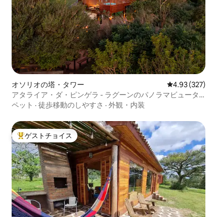
オソリオの塔・タワー
レビュー327件
4.93 (327)
アタライア・ダ・ピンゲラ - ラグーンのパノラマビュータ
ワー
ペット
·
徒歩移動のしやすさ
·
外観・内装
ゲストチョイス
大好評のゲストチョイスです。