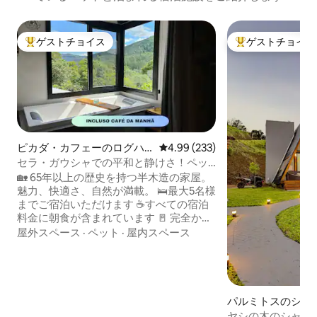
ゲストチョイス
ゲストチョイス
大好評のゲストチョイスです。
大好評のゲストチ
ピカダ・カフェーのログハ
レビュー233件、5つ星中4.99
4.99 (233)
ウス
セラ・ガウシャでの平和と静けさ！ペッ
トOK
🏡 65年以上の歴史を持つ半木造の家屋。
魅力、快適さ、自然が満載。 🛌最大5名様
までご宿泊いただけます ☕️すべての宿泊
料金に朝食が含まれています 🚪 完全かつ
独占的な使用 — 共有ではありません！ 🔥
屋外スペース
·
ペット
·
屋内スペース
薪ストーブ、暖房、エアコン完備 2025年
9月からStarlink経由の📶Wi-Fi 🐾 ペット同
伴可 プライバシーを守りながら休息する
のに最適です。 *電話の電波はありません
📺 Netflix、Prime Video、YouTubeなど
パルミトスのシャ
を利用できるAmazon Fire Stickを備えた
ヤシの木のシャレ