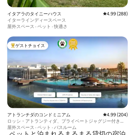
イタアラのタイニーハウス
レビュー288件
4.99 (288)
イターラインディースペース
屋外スペース
·
ペット
·
快適さ
ゲストチョイス
大好評のゲストチョイスです。
アトランチダのコンドミニアム
レビュー204件
4.99 (204)
ロッシ・アトランティダ、プライベートジャグジー付き、
湖畔
屋外スペース
·
ペット
·
バスルーム
ペットと泊まれるまるまる貸切の宿泊