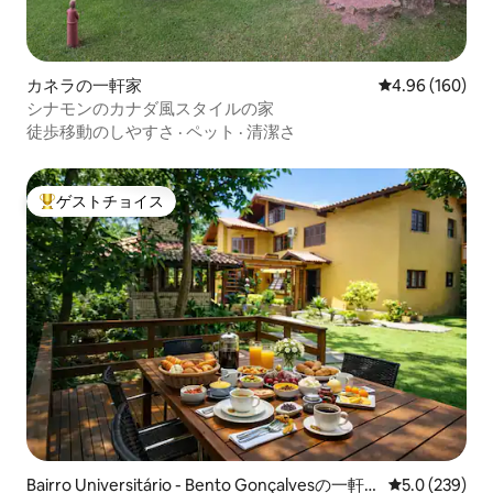
カネラの一軒家
レビュー160件
4.96 (160)
シナモンのカナダ風スタイルの家
徒歩移動のしやすさ
·
ペット
·
清潔さ
ゲストチョイス
大好評のゲストチョイスです。
Bairro Universitário - Bento Gonçalvesの一軒
レビュー239
5.0 (239)