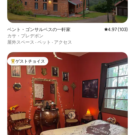
ベント・ゴンサルベスの一軒家
レビュー103件
4.97 (103)
カサ・プレデボン
屋外スペース
·
ペット
·
アクセス
ゲストチョイス
大好評のゲストチョイスです。