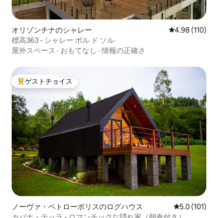
オリゾンチナのシャレー
レビュー110件
4.98 (110)
標高363 - シャレー ポル ド ソル
屋外スペース
·
おもてなし
·
情報の正確さ
ゲストチョイス
大好評のゲストチョイスです。
ノーヴァ・ペトローポリスのログハウス
レビュー101
5.0 (101)
カバナ・テッラ - ロマンチックな隠れ家（朝食付き）