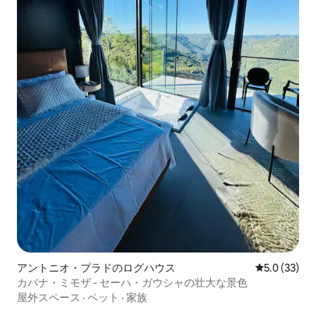
アントニオ・プラドのログハウス
レビュー33
5.0 (33)
カバナ・ミモザ - セーハ・ガウシャの壮大な景色
屋外スペース
·
ペット
·
家族