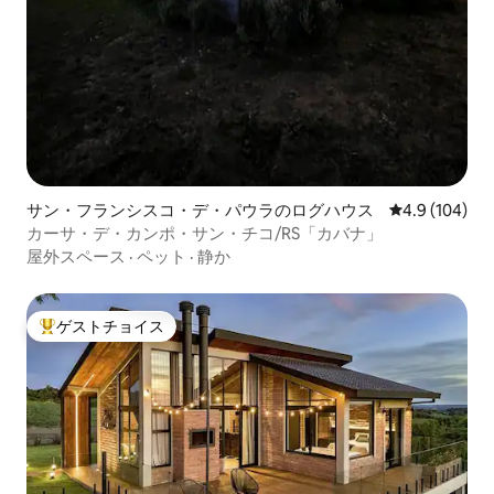
サン・フランシスコ・デ・パウラのログハウス
レビュー104
4.9 (104)
カーサ・デ・カンポ・サン・チコ/RS「カバナ」
屋外スペース
·
ペット
·
静か
ゲストチョイス
大好評のゲストチョイスです。