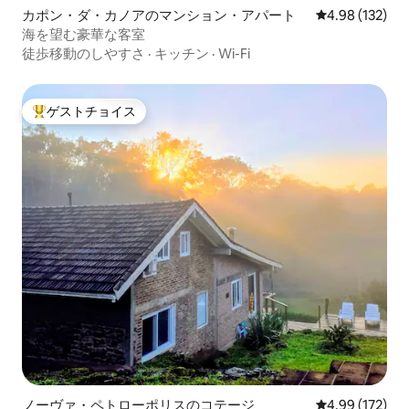
カポン・ダ・カノアのマンション・アパート
レビュー132件
4.98 (132)
海を望む豪華な客室
徒歩移動のしやすさ
·
キッチン
·
Wi-Fi
ゲストチョイス
大好評のゲストチョイスです。
ノーヴァ・ペトローポリスのコテージ
レビュー172件
4.99 (172)