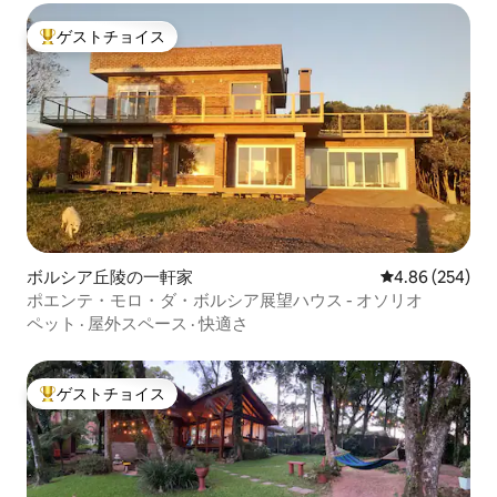
ゲストチョイス
大好評のゲストチョイスです。
ボルシア丘陵の一軒家
レビュー254件
4.86 (254)
ポエンテ・モロ・ダ・ボルシア展望ハウス - オソリオ
ペット
·
屋外スペース
·
快適さ
ゲストチョイス
大好評のゲストチョイスです。