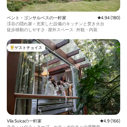
ベント・ゴンサルベスの一軒家
レビュー180件
4.94 (180)
渓谷の隠れ家 – 充実した設備のキッチンと焚き火台
徒歩移動のしやすさ
·
屋外スペース
·
外観・内装
ゲストチョイス
大好評のゲストチョイスです。
Vila Suicaの一軒家
レビュー166
4.9 (166)
ララ・ハウス・ネーブ、セラ・ガウチャの避難所