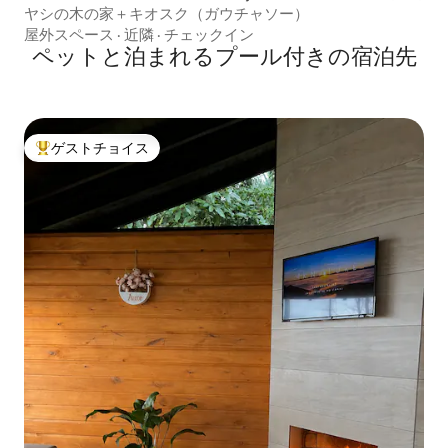
家
ヤシの木の家＋キオスク（ガウチャソー）
屋外スペース
·
近隣
·
チェックイン
ペットと泊まれるプール付きの宿泊先
ゲストチョイス
大好評のゲストチョイスです。