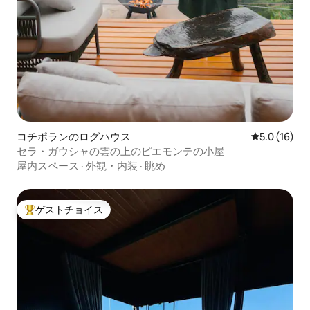
コチポランのログハウス
レビュー16
5.0 (16)
セラ・ガウシャの雲の上のピエモンテの小屋
屋内スペース
·
外観・内装
·
眺め
ゲストチョイス
大好評のゲストチョイスです。