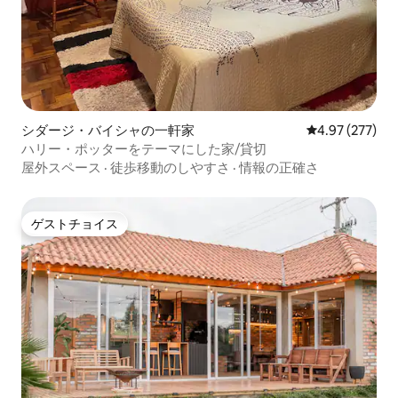
シダージ・バイシャの一軒家
レビュー277件
4.97 (277)
ハリー・ポッターをテーマにした家/貸切
屋外スペース
·
徒歩移動のしやすさ
·
情報の正確さ
ゲストチョイス
ゲストチョイス