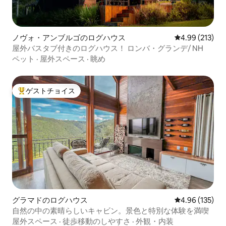
ノヴォ・アンブルゴのログハウス
レビュー213件
4.99 (213)
屋外バスタブ付きのログハウス！ ロンバ・グランデ/ NH
ペット
·
屋外スペース
·
眺め
ゲストチョイス
大好評のゲストチョイスです。
グラマドのログハウス
レビュー135件
4.96 (135)
自然の中の素晴らしいキャビン。景色と特別な体験を満喫
屋外スペース
·
徒歩移動のしやすさ
·
外観・内装