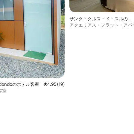
サンタ・クルス・ド・スルのホ
テル客室
アクエリアス・フラット・アパ
ト904
中5.0つ星の平均評価
Redondoのホテル客室
レビュー19件、5つ星中4.95つ星の平均評価
4.95 (19)
客室