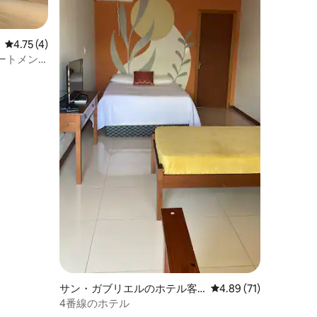
レビュー4件、5つ星中4.75つ星の平均評価
4.75 (4)
ートメン
サン・ガブリエルのホテル客
レビュー71件、5つ星
4.89 (71)
室
4番線のホテル