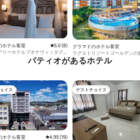
中5.0つ星の平均評価
のホテル客室
レビュー8件、5つ星中5.0つ星の平均評価
5.0 (8)
グラマドのホテル客室
アリーホテルブオナヴィッタグ
ラグエトリゾートゴールデンの
パティオがあるホ⁠テ⁠ル
室
ョイス
ゲストチョイス
ョイス
ゲストチョイス
のホテル客室
レビュー19件、5つ星中4.95つ星の平均評価
4.95 (19)