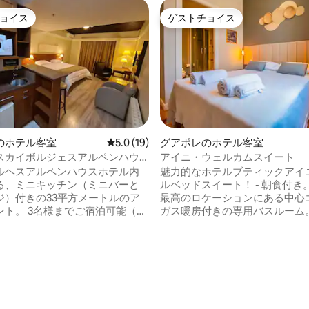
ョイス
ゲストチョイス
ョイス
ゲストチョイス
のホテル客室
レビュー19件、5つ星中5.0つ星の平均評価
5.0 (19)
グアポレのホテル客室
スカイボルジェスアルペンハウ
アイニ・ウェルカムスイート
4.86つ星の平均評価
ルヘスアルペンハウスホテル内
魅力的なホテルブティックアイ
る、ミニキッチン（ミニバーと
ルベッドスイート！ - 朝食付き。 - 市内で
ジ）付きの33平方メートルのア
最高のロケーションにある中心エ
でご宿泊可能（キ
ガス暖房付きの専用バスルーム。 - N
ベッドとシングルベッド） 温
とGlobo Play Premiumのサ
 ジャグジー（共用） キッズスペ
ョン付き32インチスマートテレビ
ル ゲームルーム 屋根付き通
バー -エアコン -ヘアドライヤー 
Borges de
用キッチン - 社交エリアとオフ
りにあります 食器はありませ
ス - リラックスしたり仕事をし
でお申し付けください。 朝食は
めの素晴らしい庭園 - 完全なラ
ンで、チェックアウト時にレセ
ームが利用可能（オプション） -