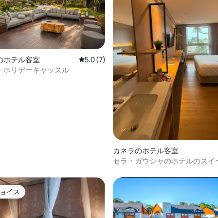
のホテル客室
レビュー7件、5つ星中5.0つ星の平均評価
5.0 (7)
・ホリデーキャッスル
中5.0つ星の平均評価
カネラのホテル客室
セラ・ガウシャのホテルのスイート
マード/カネラ
ョイス
ョイス