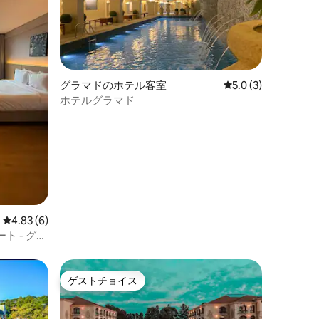
グラマドのホテル客室
レビュー3件、5つ星
5.0 (3)
ホテルグラマド
レビュー6件、5つ星中4.83つ星の平均評価
4.83 (6)
 - グラ
ゲストチョイス
ゲストチョイス