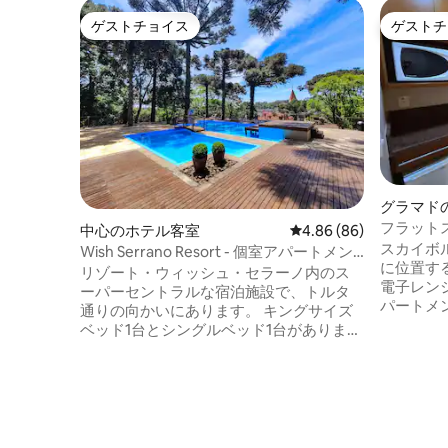
ゲストチョイス
ゲストチ
ゲストチョイス
ゲストチ
グラマド
フラット
中心のホテル客室
レビュー86件、5つ星中
4.86 (86)
ス
スカイボ
Wish Serrano Resort - 個室アパートメン
に位置す
ト
リゾート・ウィッシュ・セラーノ内のス
電子レン
ーパーセントラルな宿泊施設で、トルタ
パートメント。 3名様ま
通りの向かいにあります。 キングサイズ
ングサイズ
ベッド1台とシングルベッド1台がありま
水プール
す。 リゾートのすべてのインフラ、レジ
ース ボディビ
ャーエリア、屋内温水プール、子供向け
りからの距離 - 1.5 km、
レジャー、エレベーター、Wi-Fi、エアコ
Medeiros通
ン、ケーブルテレビ、ミニバーなどへの
ん。受付
アクセス。 グラマド中心部の主なアトラ
オプショ
クションに近い：カフェ、スーパーマー