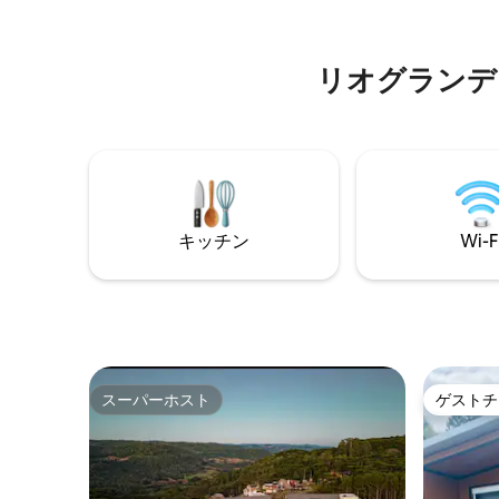
プション
ケット、有名なコロンスのパンとソーセ
の同伴禁
ージ、バス停から400メートル、屋根付き
通り/教会から500メートル 注：朝食は含
リオグランデ・ド
まれていません！
キッチン
Wi-F
スーパーホスト
ゲストチ
スーパーホスト
ゲストチ