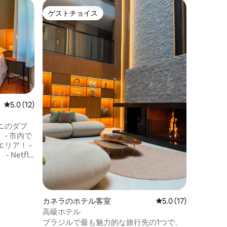
カネラの
ゲストチョイス
ゲスト
ゲストチョイス
ゲスト
フラット
ジ（300
マウンテ
最大4名
景色を望
ベッド、
ド2台、
ン、エア
炉、ケー
ンターネ
レビュー12件、5つ星中5.0つ星の平均評価
5.0 (12)
ンジ、冷
ます。 
ニのダブ
ャグジー付き
圧はすべ
リア！ -
etflix
ブスクリプシ
。 - ミニ
- ゲスト
ィススペー
カネラのホテル客室
レビュー17件、5つ
5.0 (17)
たりするた
高級ホテル
ンドリール
ブラジルで最も魅力的な旅行先の1つで、
 予約制駐