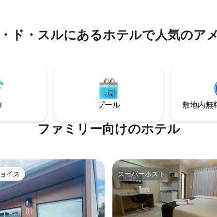
でお支払いください。 禁煙 動物
車場。
止
・スルにあるホ⁠テ⁠ル⁠で人⁠気⁠のア⁠メ⁠ニ
i
プール
敷地内無料駐
ファミリー向⁠け⁠のホ⁠テ⁠ル
ョイス
スーパーホスト
ョイス
スーパーホスト