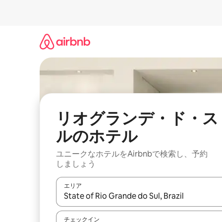
コ
ン
テ
ン
ツ
に
ス
キ
ッ
プ
リオグランデ・ド・ス
ルのホ⁠テ⁠ル
ユニークなホ⁠テ⁠ル⁠をAirbnb⁠で検⁠索⁠し⁠、予⁠約
し⁠ま⁠し⁠ょ⁠う
エリア
検索結果が表示されたら、上下の矢印キーを使っ
チェックイン