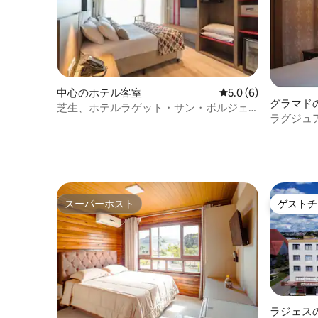
中心のホテル客室
レビュー6件、5つ星
5.0 (6)
グラマド
芝生、ホテルラゲット・サン・ボルジェ
ラグジュ
ス
ラマド
スーパーホスト
ゲストチ
スーパーホスト
ゲストチ
ラジェス