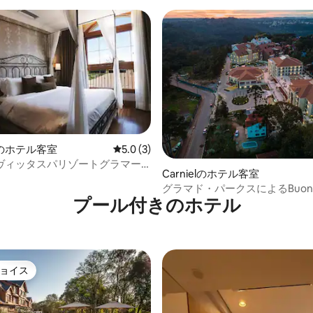
のホテル客室
レビュー3件、5つ星中5.0つ星の平均評価
5.0 (3)
中5.0つ星の平均評価
ヴィッタスパリゾートグラマー
Carnielのホテル客室
グラマド・パークスによるBuona V
プール付きのホ⁠テ⁠ル
Gramado Resort & Spa
ョイス
ョイス