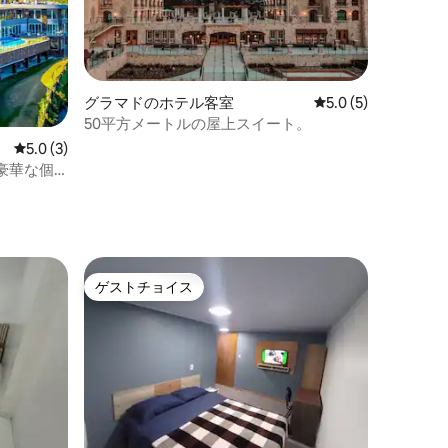
グラマドのホテル客室
レビュー5件、5つ星
5.0 (5)
50平方メートルの屋上スイート。
レビュー3件、5つ星中5.0つ星の平均評価
5.0 (3)
豪華な個
ゲストチョイス
ゲストチョイス