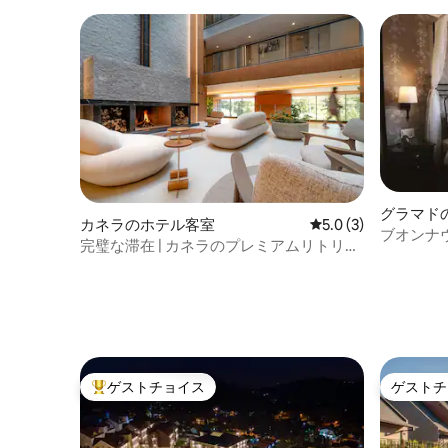
グラマド
カネラのホテル客室
レビュー3件、5つ星
5.0 (3)
ブオンナ
完璧な滞在 | カネラのプレミアムリトリー
ド
ト
ゲストチョイス
ゲストチ
大好評のゲストチョイスです。
ゲストチ