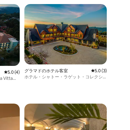
グラマドのホテル客室
レビュー3件、5つ星
5.0 (3)
レビュー4件、5つ星中5.0つ星の平均評価
5.0 (4)
ホテル・シャトー・ラゲット・コレクシ
itta
ョン