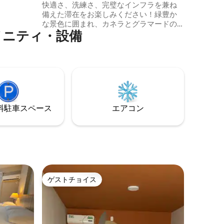
快適さ、洗練さ、完璧なインフラを兼ね
備えた滞在をお楽しみください！緑豊か
な景色に囲まれ、カネラとグラマードの
⁠テ⁠ィ⁠・設⁠備
主要な観光スポットのすぐ近くという絶
好のロケーションにある、有名なゴール
デンチューリップカネラのモダンなアパ
ートメントにご滞在ください。 家族でリ
ラックスしたり、ロマンチックな旅を楽
しんだり、セラ・ガウシャを探索したり
する場合、ここは完全なウェルビーイン
グで忘れられない思い出を作るのに最適
⁠車ス⁠ペ⁠ー⁠ス
エアコン
な場所です。
ゲストチョイス
ゲストチョイス