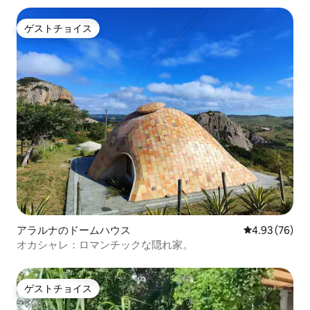
ゲストチョイス
ゲストチョイス
アラルナのドームハウス
レビュー76件
4.93 (76)
オカシャレ：ロマンチックな隠れ家。
ゲストチョイス
ゲストチョイス