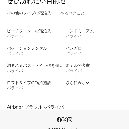
ぜひ訪⁠れ⁠た⁠い目⁠的⁠地
その他のタ⁠イ⁠プ⁠の宿⁠泊⁠先
やるべきこと
ビーチフロントの宿泊先
コンドミニアム
パライバ
パライバ
バケーションレンタル
バンガロー
パライバ
パライバ
泊まれるバス・トイレ付き個室
ホテルの客室
パライバ
パライバ
ロフトタイプの宿泊施設
さらに表示
パライバ
Airbnb
ブラシル
パライバ