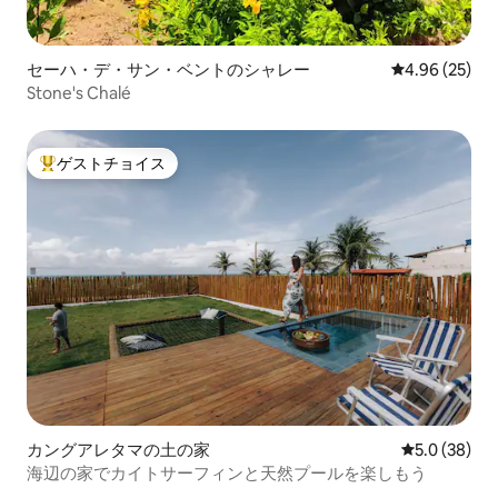
セーハ・デ・サン・ベントのシャレー
レビュー25件
4.96 (25)
Stone's Chalé
ゲストチョイス
大好評のゲストチョイスです。
カングアレタマの土の家
レビュー38
5.0 (38)
海辺の家でカイトサーフィンと天然プールを楽しもう