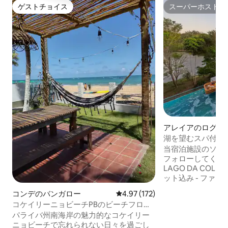
ゲストチョイス
スーパーホスト
ゲストチョイス
スーパーホスト
アレイアのログハ
湖を望むスパ付き
ン
当宿泊施設のソー
フォローしてくださ
LAGO DA COLINA.OFIC
ット込み - ファ
ース（薪込み）。 - 温水プールとクロモ
コンデのバンガロー
レビュー172件、5つ星中4.97
4.97 (172)
セラピー - Alex
コケイリーニョビーチPBのビーチフロン
眺望。 ・デッキに吊るされたハンモック
トのバンガロー
パライバ州南海岸の魅力的なコケイリー
- シャワーエリアに
ニョビーチで忘れられない日々を過ごし
暖かい水道とシャワ