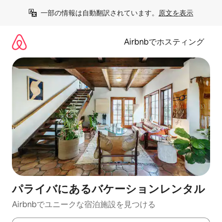
コ
一部の情報は自動翻訳されています。
原文を表示
ン
テ
ン
Airbnbでホスティング
ツ
に
ス
キ
ッ
プ
パライバにあるバケーションレンタル
Airbnbでユニークな宿泊施設を見つける