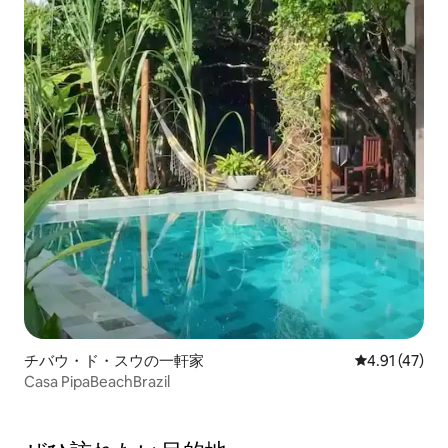
チバウ・ド・スウの一軒家
レビュー47件
4.91 (47)
Casa PipaBeachBrazil