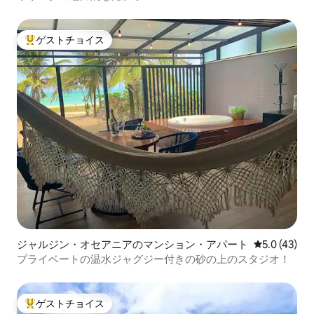
ゲストチョイス
大好評のゲストチョイスです。
ジャルジン・オセアニアのマンション・アパート
レビュー43
5.0 (43)
プライベートの温水ジャグジー付きの砂の上のスタジオ！
ゲストチョイス
大好評のゲストチョイスです。