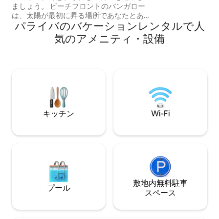
ましょう。 ビーチフロントのバンガロー
ブ、スリッパ - ク
は、太陽が最初に昇る場所であなたとあ
モック - 自然を
パライバのバケーションレンタルで人
なたの家族に完璧な瞬間を提供します。
https://www.google.com/amp/s/g1.globo.com/google/amp/pb/
気のアメニティ・設備
de-coqueirinho-no-conde-pb-oferece-
falesias-e-aguas-cristalinas-aos-
visitantes.ghtml
キッチン
Wi-Fi
敷地内無料駐⁠車
プール
ス⁠ペ⁠ー⁠ス