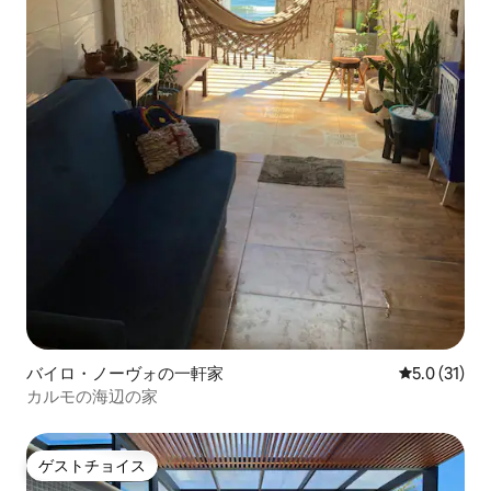
バイロ・ノーヴォの一軒家
レビュー31
5.0 (31)
カルモの海辺の家
ゲストチョイス
ゲストチョイス