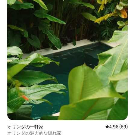
オリンダの一軒家
レビュー69件
4.96 (69)
オリンダの魅力的な隠れ家