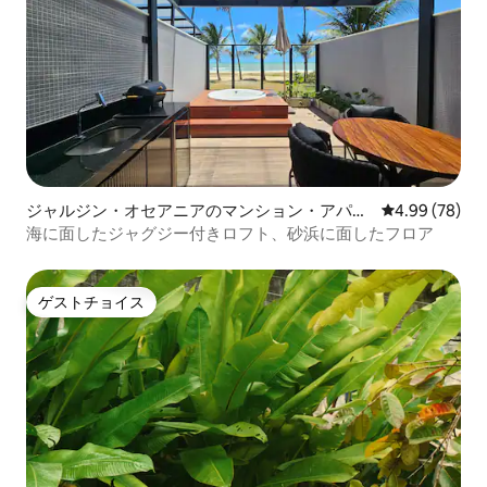
ジャルジン・オセアニアのマンション・アパー
レビュー78件
4.99 (78)
ト
海に面したジャグジー付きロフト、砂浜に面したフロア
ゲストチョイス
ゲストチョイス