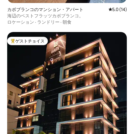
カボブランコのマンション・アパート
レビュー14
5.0 (14)
海辺のベストフラッツカボブランコ。
ロケーション
·
ランドリー
·
朝食
ゲストチョイス
大好評のゲストチョイスです。