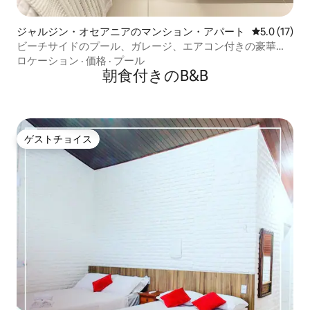
ジャルジン・オセアニアのマンション・アパート
レビュー17
5.0 (17)
ビーチサイドのプール、ガレージ、エアコン付きの豪華な
お部屋
ロケーション
·
価格
·
プール
朝食付きのB&B
ゲストチョイス
ゲストチョイス