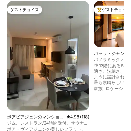
ゲストチョイス
ゲストチョイス
ゲストチョイス
大好評のゲストチ
バッラ・ジャンガ
ョン・アパート
パノラミック パ
たバリのレジデン
🌴 13階にあるPanor
適さ、洗練さ、高
ように設計されています。 
最も素晴らしい27
スイートのバルコ
家族
·
ロケーショ
を眺めましょう。 🛋️ 空間 モダンで高級感
のあるフラット：
ベッド、65インチ
ン完備、キッチン
ナリー。 🌇 施設 プール、ジム、サウナ、
ボアビアジェンのマンショ
レビュー118件、5つ星中4.98
4.98 (118)
スパ、24時間セ
ン・アパート
ジム、レストラン/24時間受付、サウナ、
スク。 💡 対象ゲスト カップルやラグジュ
プール
ボア・ヴィアジェンの美しいフラット。