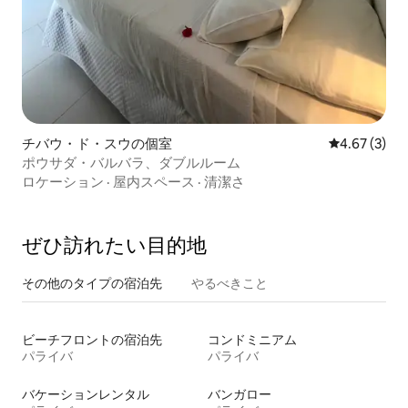
チバウ・ド・スウの個室
レビュー3件
4.67 (3)
ポウサダ・バルバラ、ダブルルーム
ロケーション
·
屋内スペース
·
清潔さ
ぜひ訪⁠れ⁠た⁠い目⁠的⁠地
その他のタ⁠イ⁠プ⁠の宿⁠泊⁠先
やるべきこと
ビーチフロントの宿泊先
コンドミニアム
パライバ
パライバ
バケーションレンタル
バンガロー