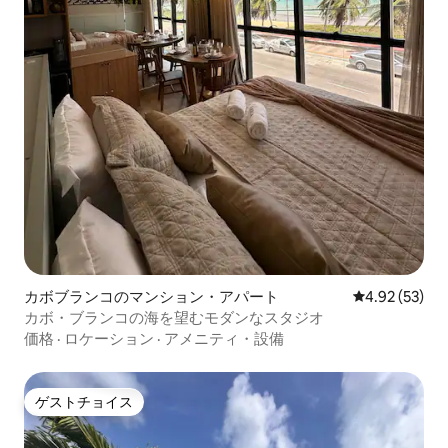
カボブランコのマンション・アパート
レビュー53件
4.92 (53)
カボ・ブランコの海を望むモダンなスタジオ
価格
·
ロケーション
·
アメニティ・設備
ゲストチョイス
ゲストチョイス