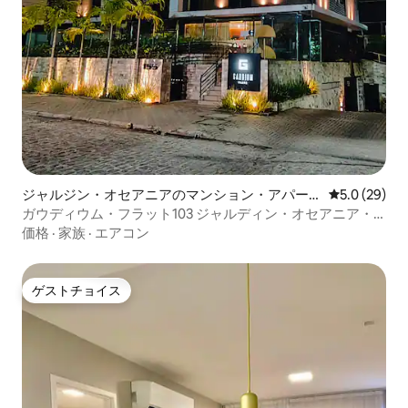
ジャルジン・オセアニアのマンション・アパー
レビュー29
5.0 (29)
ト
ガウディウム・フラット103 ジャルディン・オセアニア・
ベッサ ジョアン・ペソア
価格
·
家族
·
エアコン
ゲストチョイス
ゲストチョイス