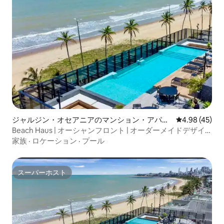
ジャルジン・オセアニアのマンション・アパー
レビュー45件
4.98 (45)
ト
​Beach Haus | オーシャンフロント | オーダーメイドデザイ
ンのフラット
家族
·
ロケーション
·
プール
スーパーホスト
スーパーホスト