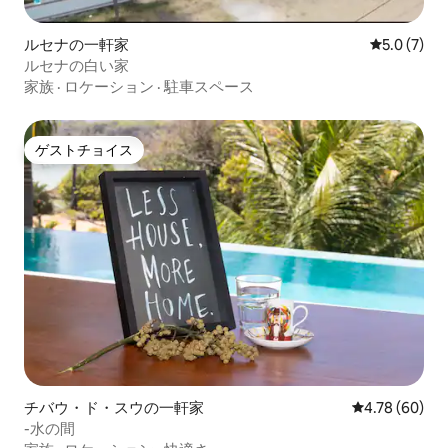
ルセナの一軒家
レビュー7
5.0 (7)
ルセナの白い家
家族
·
ロケーション
·
駐車スペース
ゲストチョイス
ゲストチョイス
チバウ・ド・スウの一軒家
レビュー60件
4.78 (60)
-水の間