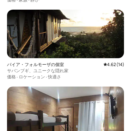
バイア・フォルモーザの個室
レビュー14件
4.62 (14)
サバンブギ、ユニークな隠れ家
価格
·
ロケーション
·
快適さ