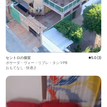
セントロの個室
レビュー3
5.0 (3)
ポサーダ・ヴォー・リブレ・タシマPB
おもてなし
·
快適さ