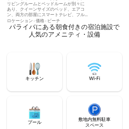
アリーを求める方
リビングルームとベッドルームが別々に
あり、クイーンサイズのベッド、エアコ
ン、両方の部屋にスマートテレビ、フル
キッチン、そして美しい景色を備えてい
ロケーション
·
価格
·
ビーチ
ます。 24時間対応のフロント/ジム/レス
パライバにある朝食付きの宿泊施設で
トラン、朝食（追加料金）、バー、プー
人気のアメニティ・設備
ル、サウナ、ランドリー、ビューティー
サロン、ミニマーケット、ガレージを備
えた構造。 MAIのビーチクラスコンベン
ションホテル内にあり、ボア・ビアジェ
ムビーチ、レシフェとリオ・マールのシ
ョッピング、バー、レストラン、空港に
近い。 ホームオフィス用テーブル付きプ
ライベートインターネット。
キッチン
Wi-Fi
敷地内無料駐⁠車
プール
ス⁠ペ⁠ー⁠ス