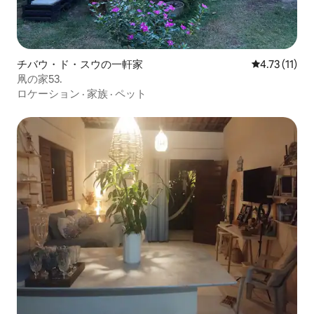
チバウ・ド・スウの一軒家
レビュー11件
4.73 (11)
凧の家53.
ロケーション
·
家族
·
ペット