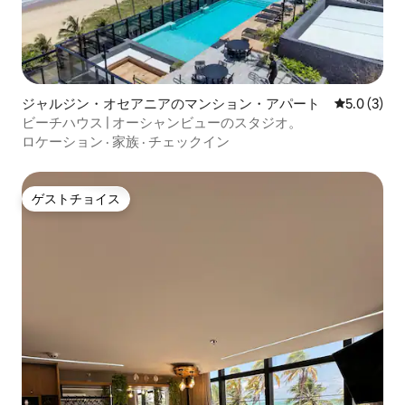
ジャルジン・オセアニアのマンション・アパート
レビュー3
5.0 (3)
ビーチハウス | オーシャンビューのスタジオ。
ロケーション
·
家族
·
チェックイン
ゲストチョイス
ゲストチョイス