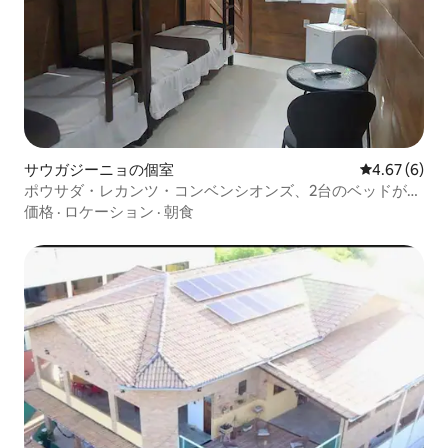
サウガジーニョの個室
レビュー6件
4.67 (6)
ポウサダ・レカンツ・コンベンシオンズ、2台のベッドがあ
る客室。
価格
·
ロケーション
·
朝食