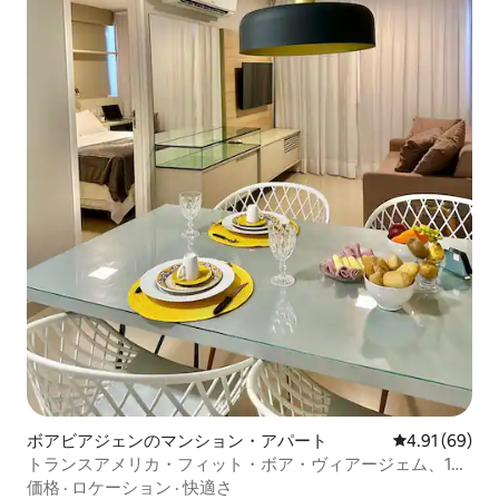
ボアビアジェンのマンション・アパート
レビュー69件
4.91 (69)
トランスアメリカ・フィット・ボア・ヴィアージェム、1ベ
ッドルームのフラット
価格
·
ロケーション
·
快適さ