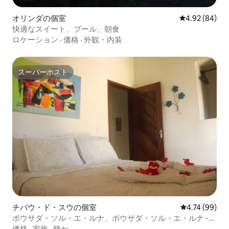
オリンダの個室
レビュー84件
4.92 (84)
快適なスイート、プール、朝食
ロケーション
·
価格
·
外観・内装
スーパーホスト
スーパーホスト
チバウ・ド・スウの個室
レビュー99件
4.74 (99)
ポウサダ・ソル・エ・ルナ、ポウサダ・ソル・エ・ルナ -
クアドルプル...
価格
·
家族
·
静か