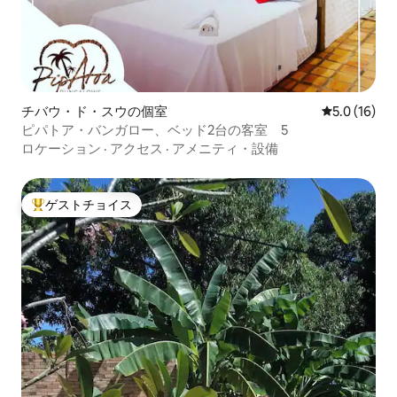
チバウ・ド・スウの個室
レビュー16
5.0 (16)
ピパトア・バンガロー、ベッド2台の客室 5
ロケーション
·
アクセス
·
アメニティ・設備
ゲストチョイス
大好評のゲストチョイスです。