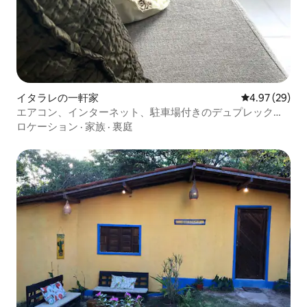
イタラレの一軒家
レビュー29件
4.97 (29)
エアコン、インターネット、駐車場付きのデュプレックス
10分PP
ロケーション
·
家族
·
裏庭