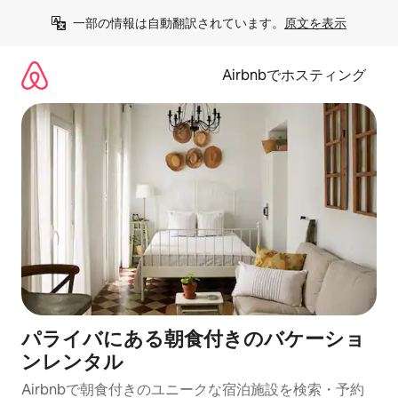
コ
一部の情報は自動翻訳されています。
原文を表示
ン
テ
ン
Airbnbでホスティング
ツ
に
ス
キ
ッ
プ
パライバにある朝食付きのバケーショ
ンレンタル
Airbnbで朝食付きのユニークな宿泊施設を検索・予約