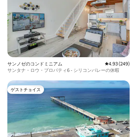
サンノゼのコンドミニアム
レビュー249件
4.93 (249)
サンタナ・ロウ・プロパティ6 - シリコンバレーの休暇
ゲストチョイス
ゲストチョイス