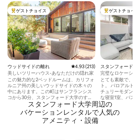
ゲストチョイス
ゲストチョイス
大好評のゲストチョイスです。
大好評のゲストチ
ウッドサイドの離れ
レビュー213件、5つ星中4.93
4.93 (213)
スタンフォードの
ニアム
美しいツリーハウス-あなただけの隠れ家
完璧なロケーショ
べての会場まで徒
この魅力的な2ベッドルームは、カリフォ
とても素敵で、改装
ルニア州の美しいウッドサイドの木々の
ト。 パロアルト
中にあります。この町はサンフランシス
チュリーモダンのコ
コから30分、スタンフォード大学のすぐ
な寝室1室、バスル
スタンフォード大学⁠周⁠辺⁠の
後ろにあります。 私たちのツリーハウス
がすべて揃った設
は、プライベートで、静かで、モダン
素敵な専用バックパ
バ⁠ケ⁠ー⁠シ⁠ョ⁠ン⁠レ⁠ン⁠タ⁠ル⁠で人⁠気⁠の
で、とても快適な一軒家のゲストハウス
らすべてがあり、
ア⁠メ⁠ニ⁠テ⁠ィ⁠・⁠設⁠備
です。 この家には、設備の整ったキッチ
ュー（素晴らしい
ン、バーベキューがあり、とても穏やか
ング）まで徒歩わ
な環境です。自然のハイキングを楽し
レインまで徒歩3
み、穏やかな木々に囲まれていますが、
ンパスまで徒歩10