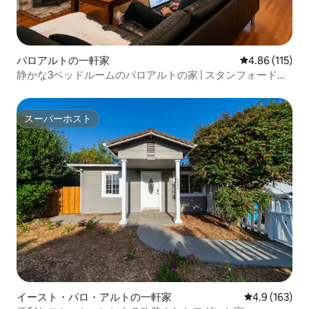
パロアルトの一軒家
レビュー115件
4.86 (115)
静かな3ベッドルームのパロアルトの家 | スタンフォード近
く
スーパーホスト
スーパーホスト
イースト・パロ・アルトの一軒家
レビュー163
4.9 (163)