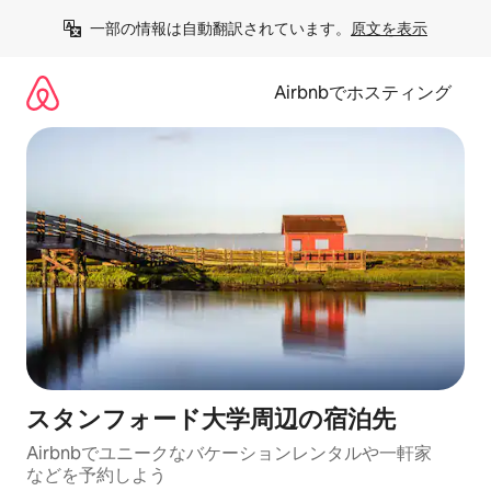
コ
一部の情報は自動翻訳されています。
原文を表示
ン
テ
ン
Airbnbでホスティング
ツ
に
ス
キ
ッ
プ
スタンフォード大学⁠周⁠辺⁠の宿⁠泊⁠先
Airbnbでユニークなバ⁠ケ⁠ー⁠シ⁠ョ⁠ンレ⁠ン⁠タ⁠ルや一⁠軒⁠家
な⁠ど⁠を予⁠約⁠し⁠よ⁠う