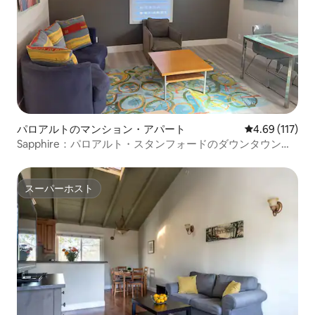
パロアルトのマンション・アパート
レビュー117件
4.69 (117)
Sapphire：パロアルト・スタンフォードのダウンタウンに
ある1ベッドルームの宿泊先（エアコン付き）
スーパーホスト
スーパーホスト