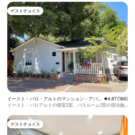
ゲストチョイス
ゲストチョイス
イースト・パロ・アルトのマンション・アパ
レビュー186件
4.87 (186)
ート
イースト・パロアルトの寝室2室、バスルーム1室の宿泊施
設
ゲストチョイス
ゲストチョイス