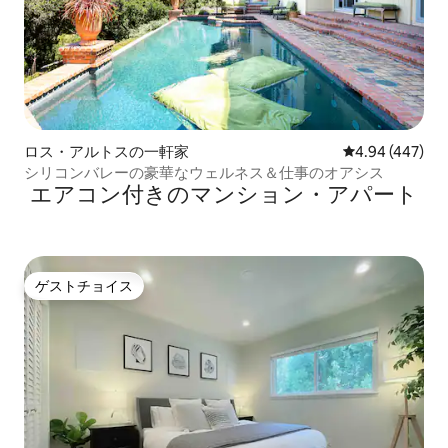
ロス・アルトスの一軒家
レビュー447件
4.94 (447)
シリコンバレーの豪華なウェルネス＆仕事のオアシス
エアコン付きのマンション・アパート
ゲストチョイス
ゲストチョイス