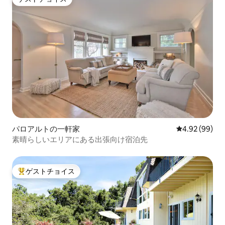
ゲストチョイス
パロアルトの一軒家
レビュー99件
4.92 (99)
素晴らしいエリアにある出張向け宿泊先
ゲストチョイス
大好評のゲストチョイスです。