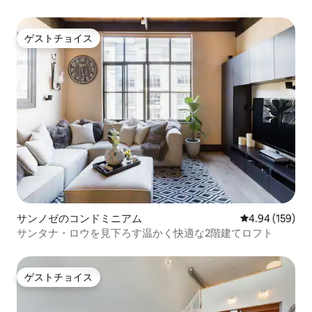
ゲストチョイス
ゲストチョイス
サンノゼのコンドミニアム
レビュー159件
4.94 (159)
サンタナ・ロウを見下ろす温かく快適な2階建てロフト
ゲストチョイス
ゲストチョイス