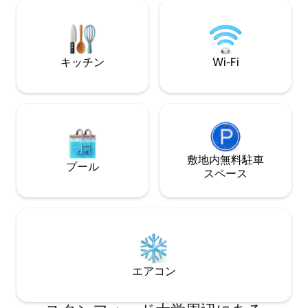
町からわずか数分のところにあります。
にあるスタンフォ
ご希望の日程が埋まっている場合は、
車）！ 車は必要ありませんが、2台分のス
airbnb.com/h/woodsidebestplacetostay
ペースがあり、1
をご覧ください。
キッチン
Wi-Fi
敷地内無料駐⁠車
プール
ス⁠ペ⁠ー⁠ス
エアコン