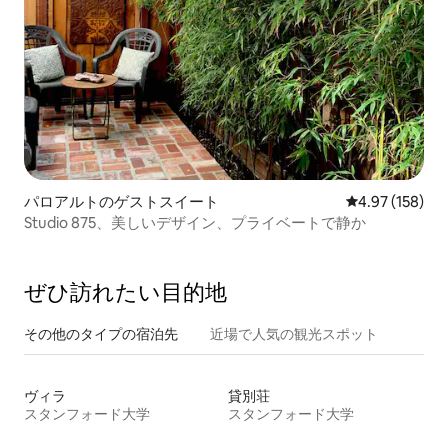
パロアルトのゲストスイート
レビュー158件
4.97 (158)
Studio 875、美しいデザイン、プライベートで静か
ぜひ訪⁠れ⁠た⁠い目⁠的⁠地
その他のタ⁠イ⁠プ⁠の宿⁠泊⁠先
近場で人気の観光スポット
ヴィラ
貸別荘
スタンフォード大学
スタンフォード大学