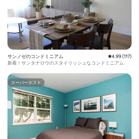
サンノゼのコンドミニアム
レビュー117件
4.99 (117)
新着！サンタナロウのスタイリッシュなコンドミニアム
スーパーホスト
スーパーホスト