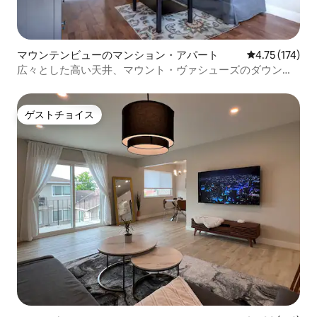
マウンテンビューのマンション・アパート
レビュー174
4.75 (174)
広々とした高い天井、マウント・ヴァシューズのダウンタ
ウン近く、GOOG
ゲストチョイス
ゲストチョイス