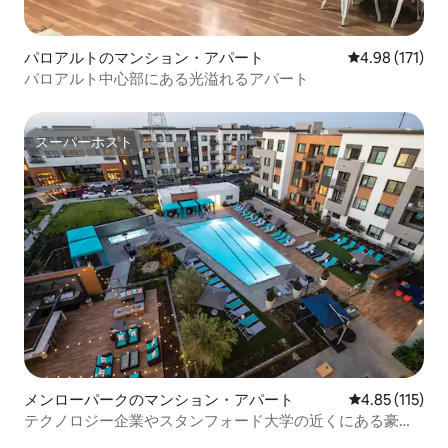
パロアルトのマンション・アパート
レビュー171件
4.98 (171)
パロアルト中心部にある光溢れるアパート
スーパーホスト
スーパーホスト
メンローパークのマンション・アパート
レビュー115
4.85 (115)
テクノロジー企業やスタンフォード大学の近くにある豪華
な2寝室アパート