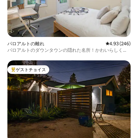
パロアルトの離れ
レビュー246件
4.93 (246)
パロアルトのダウンタウンの隠れた名所！かわいらしく、
汚れのないゲストハウス
ゲストチョイス
大好評のゲストチョイスです。