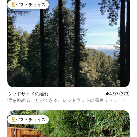
ゲストチョイス
大好評のゲストチョイスです。
ウッドサイドの離れ
レビュー373件
4.97 (373)
湾を眺めることができる、レッドウッドの高層リトリート
ゲストチョイス
大好評のゲストチョイスです。