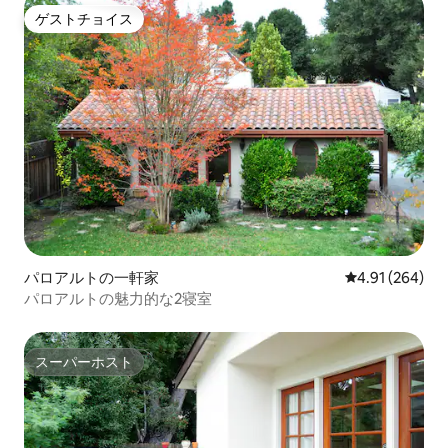
ゲストチョイス
ゲストチョイス
パロアルトの一軒家
レビュー264件
4.91 (264)
パロアルトの魅力的な2寝室
スーパーホスト
スーパーホスト