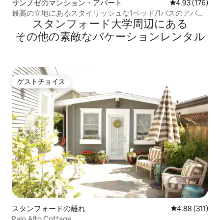
サンノゼのマンション・アパート
レビュー176件
4.93 (176)
最高の立地にあるスタイリッシュな1ベッド/1バスのアパー
スタンフォード大学⁠周⁠辺⁠に⁠あ⁠る
ト
そ⁠の⁠他⁠の素⁠敵⁠なバ⁠ケ⁠ー⁠シ⁠ョ⁠ン⁠レ⁠ン⁠タ⁠ル
ゲストチョイス
ゲストチョイス
スタンフォードの離れ
レビュー311件
4.88 (311)
Palo Alto Cottage