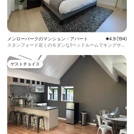
メンローパークのマンション・アパート
レビュー194
4.9 (194)
スタンフォード近くのモダンな1ベッドルームでキングサイ
ズの豪華な空間
ゲストチョイス
ゲストチョイス