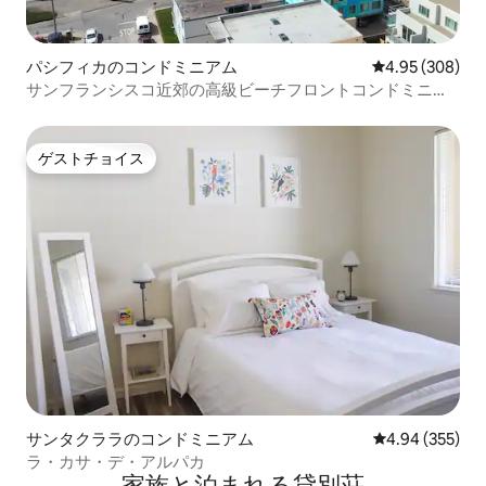
パシフィカのコンドミニアム
レビュー308件
4.95 (308)
サンフランシスコ近郊の高級ビーチフロントコンドミニア
ム（Blue Wave 1）
ゲストチョイス
ゲストチョイス
サンタクララのコンドミニアム
レビュー355件
4.94 (355)
ラ・カサ・デ・アルパカ
家族と泊まれる貸別荘