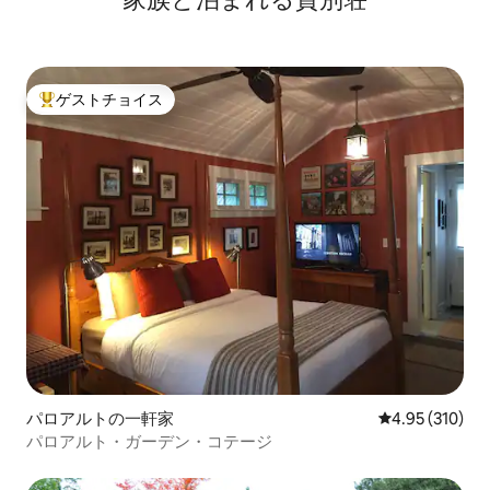
ゲストチョイス
大好評のゲストチョイスです。
パロアルトの一軒家
レビュー310件
4.95 (310)
パロアルト・ガーデン・コテージ