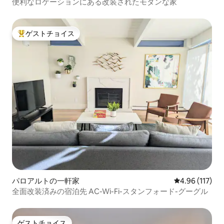
便利なロケーションにある改装されたモダンな家
ゲストチョイス
大好評のゲストチョイスです。
パロアルトの一軒家
レビュー117件
4.96 (117)
全面改装済みの宿泊先 AC-Wi-Fi-スタンフォード-グーグル
ゲストチョイス