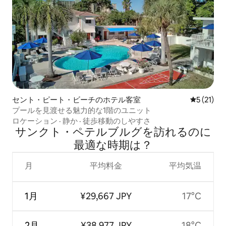
セント・ピート・ビーチのホテル客室
レビュー2
5 (21)
プールを見渡せる魅力的な1階のユニット
ロケーション
·
静か
·
徒歩移動のしやすさ
サンクト・ペテルブルグを訪⁠れ⁠るの⁠に
最⁠適⁠な時⁠期⁠は⁠？
月
平均料金
平均気温
1月
¥29,667 JPY
17°C
2月
¥38,977 JPY
18°C