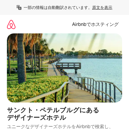
コ
一部の情報は自動翻訳されています。
原文を表示
ン
テ
ン
Airbnbでホスティング
ツ
に
ス
キ
ッ
プ
サンクト・ペテルブルグにある
デ⁠ザ⁠イ⁠ナ⁠ー⁠ズホ⁠テ⁠ル
ユニークなデ⁠ザ⁠イ⁠ナ⁠ー⁠ズホ⁠テ⁠ル⁠をAirbnb⁠で検⁠索⁠し⁠、