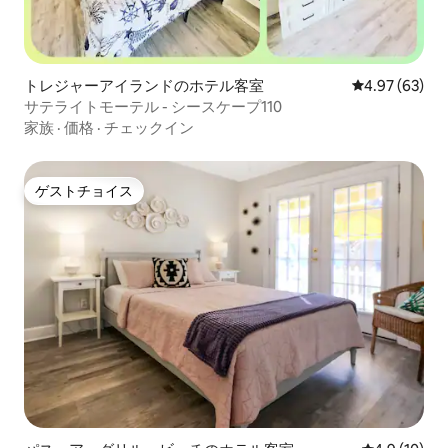
トレジャーアイランドのホテル客室
レビュー63件
4.97 (63)
サテライトモーテル - シースケープ110
家族
·
価格
·
チェックイン
ゲストチョイス
ゲストチョイス