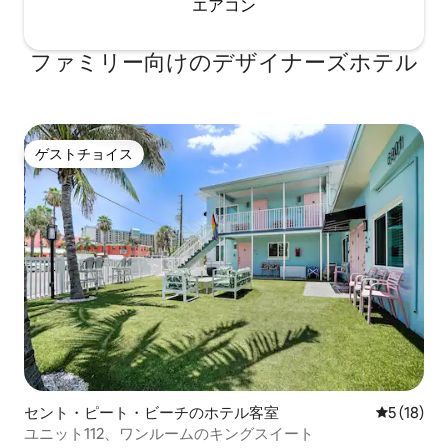
エアコン
ファミリー向⁠け⁠のデ⁠ザ⁠イ⁠ナ⁠ー⁠ズホ⁠テ⁠ル
ゲストチョイス
ゲストチョイス
セント・ピート・ビーチのホテル客室
レビュー1
5 (18)
ユニット112、ワンルームのキングスイート