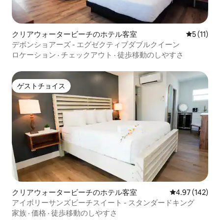
クリアウォータービーチのホテル客室
レビュー1
5 (11)
デボンショアーズ - エグゼクティブダブルクイーン
ロケーション
·
チェックアウト
·
徒歩移動のしやすさ
ゲストチョイス
ゲストチョイス
クリアウォータービーチのホテル客室
レビュー142件
4.97 (142)
アイボリーサンズビーチスイート - スタンダードキング
家族
·
価格
·
徒歩移動のしやすさ