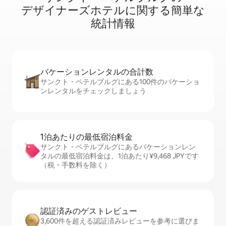
デ⁠ザ⁠イ⁠ナ⁠ー⁠ズホ⁠テ⁠ル⁠に関⁠す⁠る簡⁠単⁠な
統⁠計情⁠報
バケーションレ⁠ン⁠タ⁠ル⁠の合⁠計⁠数
サンクト・ペテルブルグにある100件のバケーショ
ンレンタルをチェックしましょう
1泊あたりの最⁠低⁠宿⁠泊⁠料⁠金
サンクト・ペテルブルグにあるバケーションレン
タルの最低宿泊料金は、1泊あたり¥9,468 JPYです
（税・手数料を除く）
認証済みのゲ⁠ス⁠ト⁠レ⁠ビ⁠ュ⁠ー
3,600件を超える認証済みレビューを参考に選びま