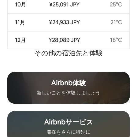
10月
¥25,091 JPY
25°C
11月
¥24,933 JPY
21°C
12月
¥28,089 JPY
18°C
その他の宿⁠泊⁠先と体⁠験
Airbnb体験
新しいことを体験しましょう
Airbnb⁠サ⁠ー⁠ビ⁠ス
滞在をさ⁠ら⁠に特⁠別⁠に