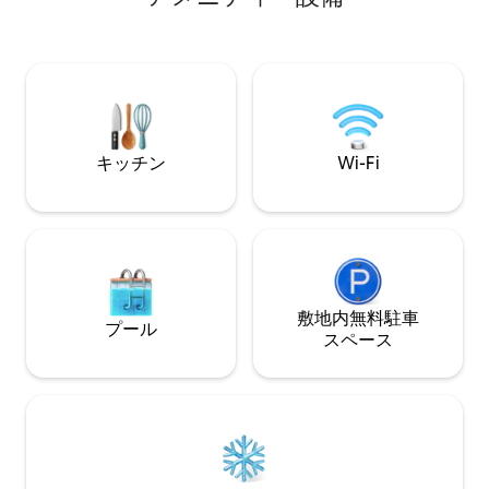
bedroons, Wi-Fi and pet-friendly vibes,
で簡単に食事ができ
it’s the perfect spot for up to 4 guests.
にご宿泊いただけま
装されています •
な雰囲気は、太陽
くつろぐのに理想的です。 
可能（ペットの連
キッチン
Wi-Fi
敷地内無料駐⁠車
プール
ス⁠ペ⁠ー⁠ス