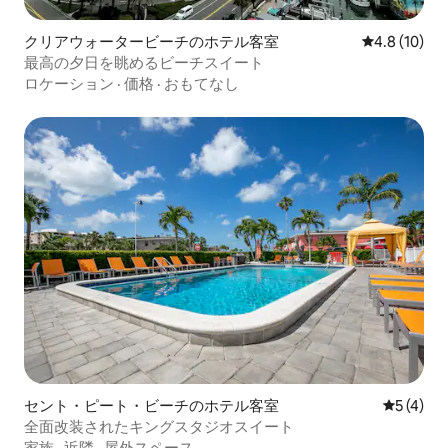
クリアウォータービーチのホテル客室
レビュー10
4.8 (10)
最高の夕日を眺めるビーチスイート
ロケーション
·
価格
·
おもてなし
セント・ピート・ビーチのホテル客室
レビュー
5 (4)
全面改装されたキングスタジオスイート
家族
·
近隣
·
屋外スペース