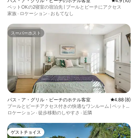
パス・ア・グリル・ビーチのホテル客室
レビュー10
4.9 (10)
ペットOKの2寝室の宿泊先 | プールとビーチにアクセス
家族
·
ロケーション
·
おもてなし
スーパーホスト
スーパーホスト
パス・ア・グリル・ビーチのホテル客室
レビュー8件
4.88 (8)
プールとビーチアクセス付きの快適なワンルーム | ペット歓
迎
ロケーション
·
徒歩移動のしやすさ
·
近隣
ゲストチョイス
ゲストチョイス