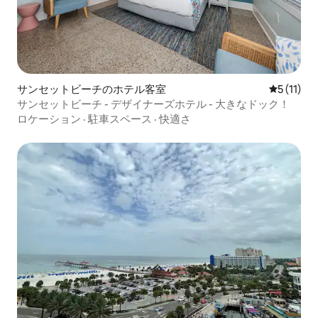
サンセットビーチのホテル客室
レビュー1
5 (11)
サンセットビーチ - デザイナーズホテル - 大きなドック！
ロケーション
·
駐車スペース
·
快適さ