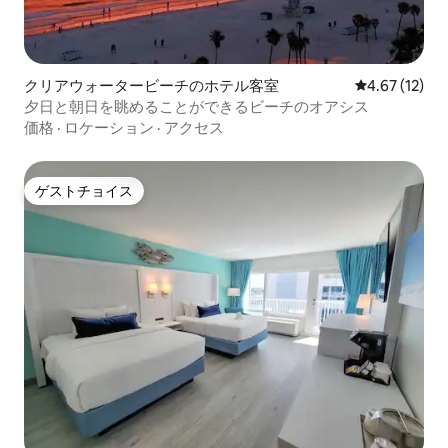
クリアウォータービーチのホテル客室
レビュー12件
4.67 (12)
夕日と朝日を眺めることができるビーチのオアシス
価格
·
ロケーション
·
アクセス
ゲストチョイス
ゲストチョイス