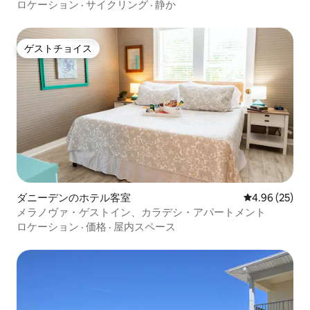
ロケーション
·
サイクリング
·
静か
ゲストチョイス
ゲストチョイス
ダニーデンのホテル客室
レビュー25件
4.96 (25)
メラノヴァ・ゲストイン、カラデシ・アパートメント
ロケーション
·
価格
·
屋内スペース