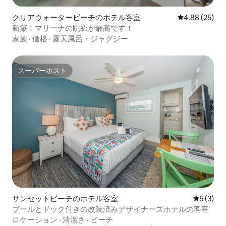
クリアウォータービーチのホテル客室
レビュー25件
4.88 (25)
新築！マリーナの眺めが最高です！
家族
·
価格
·
露天風呂・ジャグジー
スーパーホスト
スーパーホスト
サンセットビーチのホテル客室
レビュー
5 (3)
プールとドック付きの改装済みデザイナーズホテルの客室
ロケーション
·
清潔さ
·
ビーチ