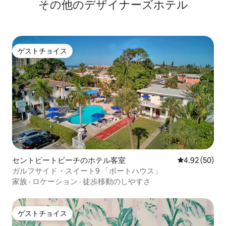
その他のデザイナーズホテル
ゲストチョイス
ゲストチョイス
セントピートビーチのホテル客室
レビュー50件
4.92 (50)
ガルフサイド・スイート9 「ボートハウス」
家族
·
ロケーション
·
徒歩移動のしやすさ
ゲストチョイス
ゲストチョイス