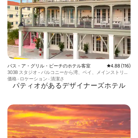
パス・ア・グリル・ビーチのホテル客室
レビュー116件
4.88 (116)
303B スタジオ - バルコニーから湾、ベイ、メインストリー
トを見渡せます
価格
·
ロケーション
·
清潔さ
パティオがあるデ⁠ザ⁠イ⁠ナ⁠ー⁠ズホ⁠テ⁠ル