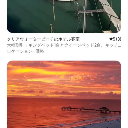
クリアウォータービーチのホテル客室
レビュー
5 (3)
大幅割引！キングベッド1台とクイーンベッド2台、キッチ
ン、新築1250平方フィート
ロケーション
·
価格