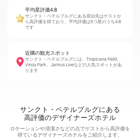
平均星評価4.8
サンクト・ペテルブルグにある宿泊先はゲストか
ら高評価を得ており、平均評価は5つ星のうち4.8
です
近隣の観光ス⁠ポ⁠ッ⁠ト
サンクト・ペテルブルグには、Tropicana Field、
Vinoy Park、Jannus Liveなどの人気スポットがあ
ります
サンクト・ペテルブルグにある
高⁠評⁠価⁠のデ⁠ザ⁠イ⁠ナ⁠ー⁠ズホ⁠テ⁠ル
ロケーションや清⁠潔⁠さ⁠な⁠ど⁠の点⁠でゲ⁠ス⁠ト⁠か⁠ら高⁠評⁠価⁠を
得⁠て⁠い⁠るデ⁠ザ⁠イ⁠ナ⁠ー⁠ズホ⁠テ⁠ル⁠をご⁠紹⁠介し⁠ま⁠す⁠。