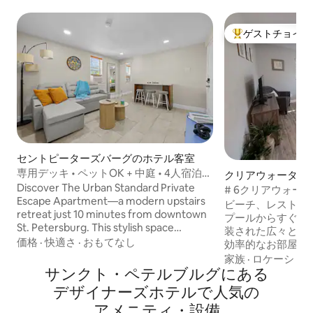
ゲストチョイス
大好評のゲストチ
セントピーターズバーグのホテル客室
専用デッキ • ペットOK + 中庭 • 4人宿泊可
クリアウォーター
能
Discover The Urban Standard Private
テル客室
# 6クリアウォー
Escape Apartment—a modern upstairs
ポルポーズイン
ビーチ、レストラ
retreat just 10 minutes from downtown
プールからすぐの
St. Petersburg. This stylish space
装された広々とし
features 2 cozy bedrooms, a bright living
価格
·
快適さ
·
おもてなし
効率的なお部屋で
area, and a fully equipped kitchen for
ビーチで最も魅力
家族
·
ロケーショ
home-cooked meals. Freshen up in the
サンクト・ペテルブルグにある
で、快適さと利便
sleek bathroom with a walk-in shower, or
境をお楽しみください。 この
デ⁠ザ⁠イ⁠ナ⁠ー⁠ズホ⁠テ⁠ル⁠で人⁠気⁠の
unwind outdoors on the private deck
な効率の良い宿泊
ア⁠メ⁠ニ⁠テ⁠ィ⁠・設⁠備
with shared garden seating. With 2
りです。 • 設備