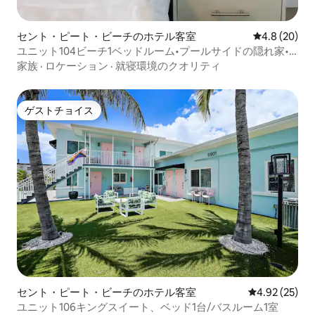
セント・ピート・ビーチのホテル客室
レビュー20
4.8 (20)
ユニット104ビーチ1ベッドルーム•プールサイドの隠れ家•
簡易キッチン
家族
·
ロケーション
·
就寝環境のクオリティ
ゲストチョイス
ゲストチョイス
セント・ピート・ビーチのホテル客室
レビュー25件
4.92 (25)
ユニット106キングスイート、ベッド1台/バスルーム1室