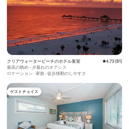
クリアウォータービーチのホテル客室
レビュー81件
4.73 (81)
最高の眺め - 夕暮れのオアシス
ロケーション
·
家族
·
徒歩移動のしやすさ
ゲストチョイス
ゲストチョイス