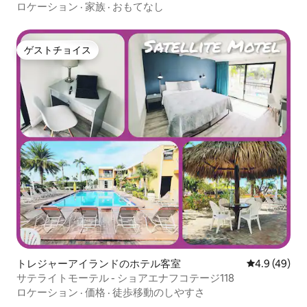
ロケーション
·
家族
·
おもてなし
ゲストチョイス
ゲストチョイス
トレジャーアイランドのホテル客室
レビュー49
4.9 (49)
サテライトモーテル - ショアエナフコテージ118
ロケーション
·
価格
·
徒歩移動のしやすさ