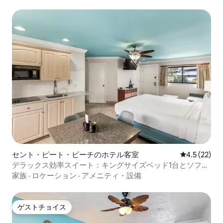
セント・ピート・ビーチのホテル客室
レビュー22
4.5 (22)
デラックス効率スイート：キングサイズベッド1台とソファ
ーベッド1台
家族
·
ロケーション
·
アメニティ・設備
ゲストチョイス
ゲストチョイス