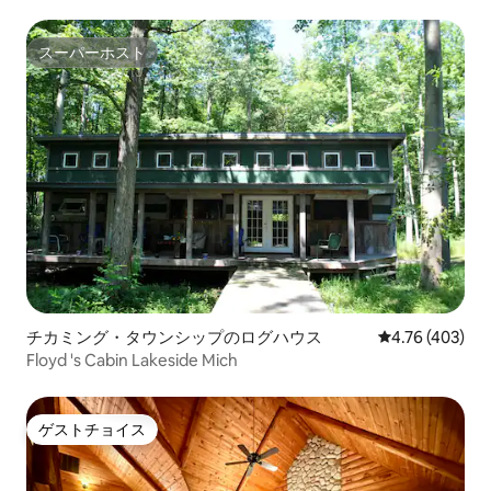
スーパーホスト
スーパーホスト
チカミング・タウンシップのログハウス
レビュー403件
4.76 (403)
Floyd 's Cabin Lakeside Mich
ゲストチョイス
ゲストチョイス