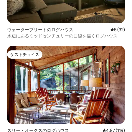
ウォーターブリートのログハウス
レビュー3
5 (32)
水辺にあるミッドセンチュリーの曲線を描くログハウス
ゲストチョイス
ゲストチョイス
スリー・オークスのログハウス
レビュー119件
4.87 (119)