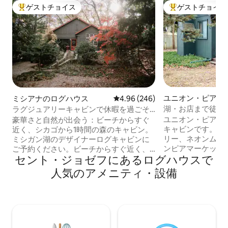
ゲストチョイス
ゲストチョイス
大好評のゲストチョイスです。
大好評のゲストチ
ユニオン・ピアの
ミシアナのログハウス
レビュー246件、5つ星中4.96
4.96 (246)
湖・お店まで徒歩2
ラグジュアリーキャビンで休暇を過ごそ
ジー|キングベッド
う•ビーチまで2分•シカゴまで1時間
ユニオン・ピア中
豪華さと自然が出会う：ビーチからすぐ
キャビンです。 
近く、シカゴから1時間の森のキャビン。
リー、ネオンムー
ミシガン湖のデザイナーログキャビンに
ンピアマーケット
ご予約ください。ビーチからすぐ近く、
セント・ジョゼフにあるログハウスで
ャルなど、食事や
静かな森に囲まれた完璧な隠れ家です。
か数歩の素晴らし
1932年に建てられた魅力的なキャビンに
人気のアメニティ・設備
タウンラインビー
は、4つの寝室があり、8人まで宿泊でき
ャビンは自転車道
ます。2つのリビングエリア、石造りの暖
近くにシーズブル
炉、ファイヤーピット、ゲーム、パズ
ワイナリーは1マイ
ル、本をお楽しみください。 『カントリ
戻って、リラック
ーリビング』誌や『ニューヨーク・タイ
（年中利用可能）
ムズ』に掲載されたこともあり、家族や