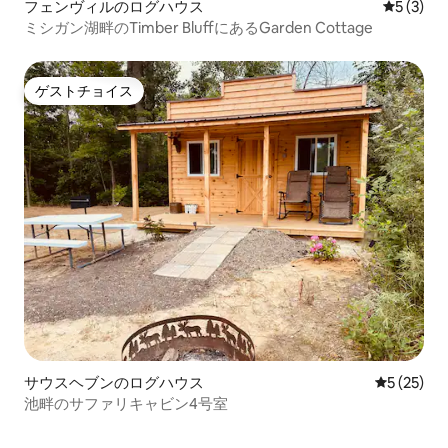
フェンヴィルのログハウス
レビュー
5 (3)
ミシガン湖畔のTimber BluffにあるGarden Cottage
ゲストチョイス
ゲストチョイス
サウスヘブンのログハウス
レビュー2
5 (25)
池畔のサファリキャビン4号室