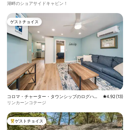
湖畔のショアサイドキャビン！
ゲストチョイス
ゲストチョイス
コロマ・チャーター・タウンシップのログハウ
レビュー13件
4.92 (13)
ス
リンカーンコテージ
ゲストチョイス
大好評のゲストチョイスです。