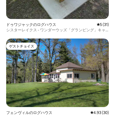
ドゥワジャックのログハウス
レビュー3
5 (31)
シスターレイクス - ワンダーウッズ「グランピング」キャ
ビン#2
ゲストチョイス
ゲストチョイス
フェンヴィルのログハウス
レビュー30件
4.93 (30)