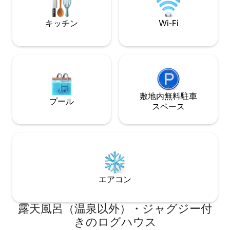
した網戸付きポー
友人との旅行やリトリートに最適です。
ットをお楽しみく
今すぐ予約して、ミシガン州で永遠の思
キッチン
Wi-Fi
い出を作りましょう。
敷地内無料駐⁠車
プール
ス⁠ペ⁠ー⁠ス
エアコン
露天風呂（温泉以外）・ジャグジー付
きのログハウス