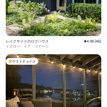
レイクサイドのログハウス
レビュー46件
4.96 (46)
イエロー・ドア・コテージ
ゲストチョイス
大好評のゲストチョイスです。