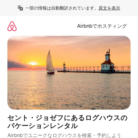
コ
一部の情報は自動翻訳されています。
原文を表示
ン
テ
ン
Airbnbでホスティング
ツ
に
ス
キ
ッ
プ
セント・ジョゼフにあるログハウスの
バケーションレンタル
Airbnbでユニークなログハウスを検索・予約しよう