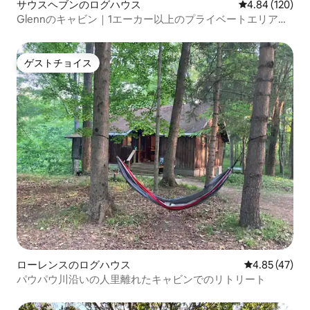
サウスヘブンのログハウス
レビュー120件
4.84 (120)
Glennのキャビン｜1エーカー以上のプライベートエリア｜
ビーチ｜犬同伴OK
ゲストチョイス
ゲストチョイス
ローレンスのログハウス
レビュー47件
4.85 (47)
パウパウ川沿いの人里離れたキャビンでのリトリート