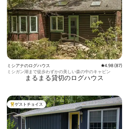
ミシアナのログハウス
レビュー87件
4.98 (87)
ミシガン湖まで徒歩わずかの美しい森の中のキャビン
まるまる貸切のログハウス
ゲストチョイス
大好評のゲストチョイスです。