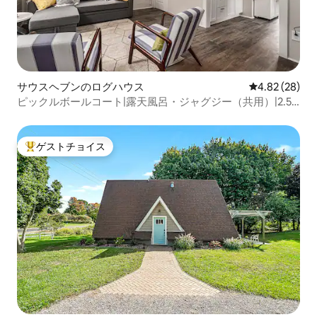
サウスヘブンのログハウス
レビュー28件
4.82 (28)
ピックルボールコート|露天風呂・ジャグジー（共用）|2.5
エーカー|犬
ゲストチョイス
大好評のゲストチョイスです。