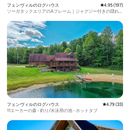
フェンヴィルのログハウス
レビュー197件
4.95 (197)
ソーガタックエリアのAフレーム｜ジャグジー付きの隠れ
家
フェンヴィルのログハウス
レビュー33件
4.79 (33)
11エーカーの森 - 釣り/水泳用の池 - ホットタブ