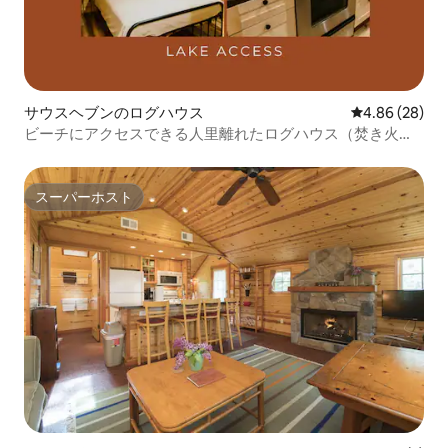
サウスヘブンのログハウス
レビュー28件
4.86 (28)
ビーチにアクセスできる人里離れたログハウス（焚き火台
付き）
スーパーホスト
スーパーホスト