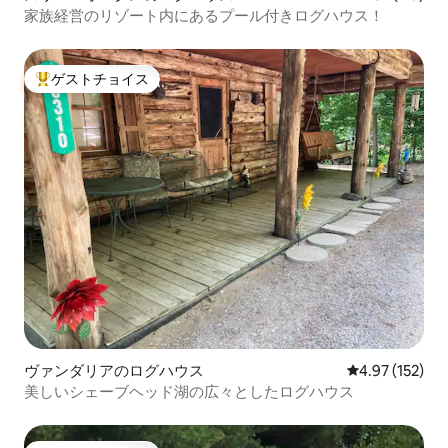
家族経営のリゾート内にあるプール付きログハウス！
ゲストチョイス
大好評のゲストチョイスです。
ヴァンダリアのログハウス
レビュー152件
4.97 (152)
美しいシェーブヘッド湖の広々としたログハウス