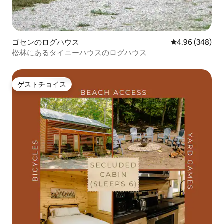
ゴセンのログハウス
レビュー348件
4.96 (348)
松林にあるタイニーハウスのログハウス
ゲストチョイス
ゲストチョイス