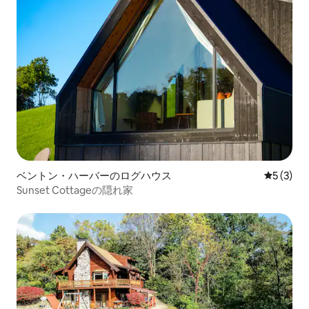
ベントン・ハーバーのログハウス
レビュー
5 (3)
Sunset Cottageの隠れ家