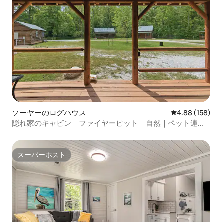
ソーヤーのログハウス
レビュー158件
4.88 (158)
隠れ家のキャビン｜ファイヤーピット｜自然｜ペット連れ
可
スーパーホスト
スーパーホスト