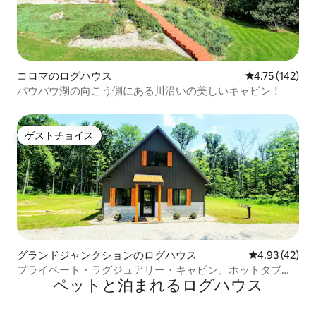
コロマのログハウス
レビュー142件
4.75 (142)
パウパウ湖の向こう側にある川沿いの美しいキャビン！
ゲストチョイス
ゲストチョイス
グランドジャンクションのログハウス
レビュー42件
4.93 (42)
プライベート・ラグジュアリー・キャビン、ホットタブ、
ペットと泊まれるログハウス
ベッド3台