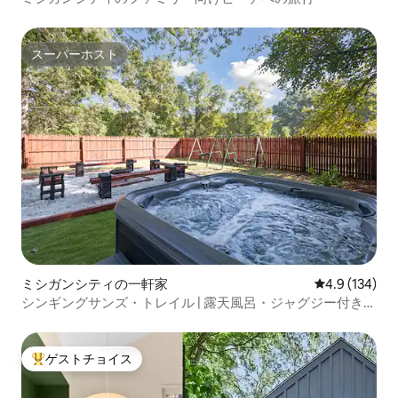
スーパーホスト
スーパーホスト
ミシガンシティの一軒家
レビュー134
4.9 (134)
シンギングサンズ・トレイル | 露天風呂・ジャグジー付きの
隠れ家 | 犬OK
ゲストチョイス
大好評のゲストチョイスです。