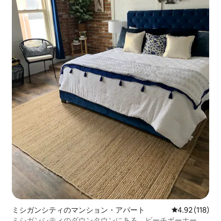
ミシガンシティのマンション・アパート
レビュー118件
4.92 (118)
ミシガンシティのダウンタウンにある、ビーチボーホーの