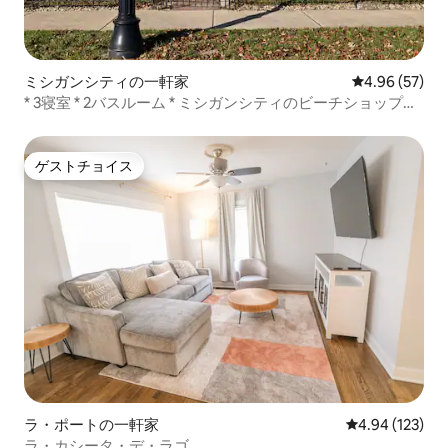
ミシガンシティの一軒家
レビュー57件
4.96 (57)
* 3寝室 * 2バスルーム * ミシガンシティのビーチショップま
で徒歩、洗濯機・乾燥機付き
ゲストチョイス
ゲストチョイス
ラ・ポートの一軒家
レビュー123件
4.94 (123)
ラ・カシータ・デ・ラゴ