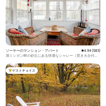
ソーヤーのマンション・アパート
レビュー583件
4.94 (583)
湖ミシガン畔の砂丘にある快適なシャレー（焚き火台付
き）
ゲストチョイス
大好評のゲストチョイスです。