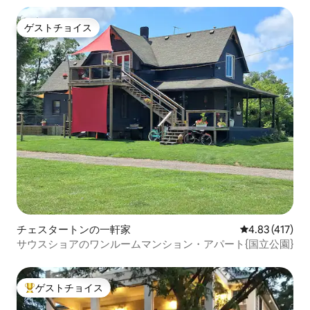
ゲストチョイス
ゲストチョイス
チェスタートンの一軒家
レビュー417件
4.83 (417)
サウスショアのワンルームマンション・アパート{国立公園}
ゲストチョイス
大好評のゲストチョイスです。