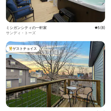
ミシガンシティの一軒家
レビュー
5 (8)
サンディ・トーズ
ゲストチョイス
大好評のゲストチョイスです。