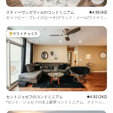
スティーヴンズヴィルのコンドミニアム
レビュー43件
4.95 (43)
ギャツビー・プレイス|ビーチ|グランド・メール|ワイナリ
ー
ゲストチョイス
大好評のゲストチョイスです。
セントジョゼフのコンドミニアム
レビュー242件
4.92 (242)
*セント・ジョセフの水上豪華コンドミニアム、クイーンベ
ッド2台*