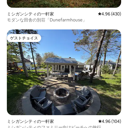
ミシガンシティの一軒家
レビュー430件
4.96 (430)
モダンな田舎の別荘「Dunefarmhouse」
ゲストチョイス
ゲストチョイス
ミシガンシティの一軒家
レビュー104件
4.96 (104)
ミシガンシティのファミリー向けビーチへの旅行