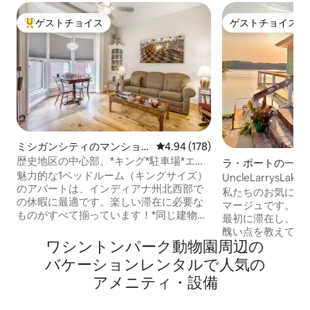
ゲストチョイス
ゲストチョイス
大好評のゲストチョイスです。
ゲストチョイス
ミシガンシティのマンショ
レビュー178件、5つ星中4.94
4.94 (178)
ン・アパート
歴史地区の中心部。*キング*駐車場*エア
ラ・ポートの一軒
コン*#1
魅力的な1ベッドルーム（キングサイズ）
UncleLarrysLa
のアパートは、インディアナ州北西部で
ク卓球
私たちのお気に入
の休暇に最適です。楽しい滞在に必要な
マージュです。彼
ものがすべて揃っています！*同じ建物内
最初に滞在し、良
の他のユニットをチェックしてください
醜い点を教えてく
*。ライトハウス・アウトレット、レスト
ワシントンパーク動物園⁠周⁠辺⁠の
私たちはあなたの
ラン、カジノ、醸造所、インディアナ・
調整することがで
バ⁠ケ⁠ー⁠シ⁠ョ⁠ン⁠レ⁠ン⁠タ⁠ル⁠で人⁠気⁠の
デューンズ国立公園＆州立公園（7～11.3
装された湖畔の家
ア⁠メ⁠ニ⁠テ⁠ィ⁠・⁠設⁠備
マイル）、ワシントン・パーク（1.4マイ
を通じて使えるホ
ル）などの近くにあります！サウスショ
型スクリーンテレ
アの列車プラットフォームは宿泊施設の