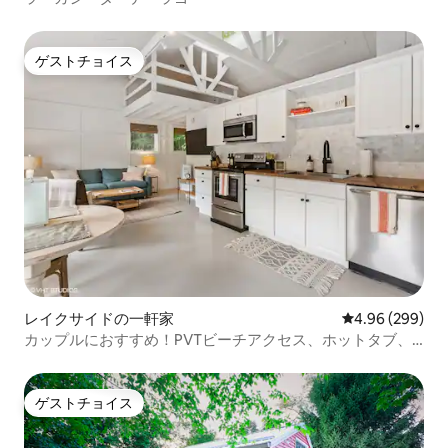
ゲストチョイス
ゲストチョイス
レイクサイドの一軒家
レビュー299件
4.96 (299)
カップルにおすすめ！PVTビーチアクセス、ホットタブ、
ファイヤーピット！
ゲストチョイス
ゲストチョイス