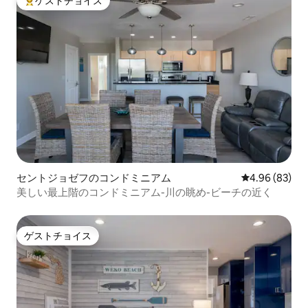
ゲストチョイス
大好評のゲストチョイスです。
セントジョゼフのコンドミニアム
レビュー83件
4.96 (83)
美しい最上階のコンドミニアム-川の眺め-ビーチの近く
ゲストチョイス
ゲストチョイス