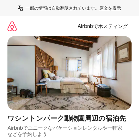
コ
一部の情報は自動翻訳されています。
原文を表示
ン
テ
ン
Airbnbでホスティング
ツ
に
ス
キ
ッ
プ
ワシントンパーク動物園⁠周⁠辺⁠の宿⁠泊⁠先
Airbnbでユニークなバ⁠ケ⁠ー⁠シ⁠ョ⁠ンレ⁠ン⁠タ⁠ルや一⁠軒⁠家
な⁠ど⁠を予⁠約⁠し⁠よ⁠う