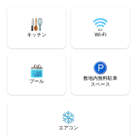
ム、屋内外に広い
後ろにあります（静かなエリアにありま
いキッチン、そし
す）。シカゴのダウンタウンやサウスベ
ためのカヤックが
ンドINへの日帰り旅行も簡単です。ノー
デッキのホットタ
トルダムの試合を観戦した翌日にはベア
バーガスグリルで
ーズを観戦しましょう。
日と湖の景色をお楽
キッチン
Wi-Fi
ル。
敷地内無料駐⁠車
プール
ス⁠ペ⁠ー⁠ス
エアコン