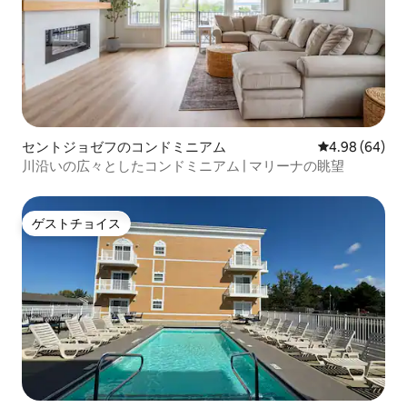
セントジョゼフのコンドミニアム
レビュー64件
4.98 (64)
川沿いの広々としたコンドミニアム | マリーナの眺望
ゲストチョイス
ゲストチョイス