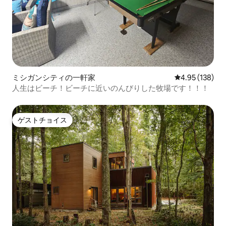
ミシガンシティの一軒家
レビュー138件
4.95 (138)
人生はビーチ！ビーチに近いのんびりした牧場です！！！
ゲストチョイス
ゲストチョイス