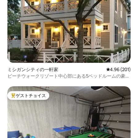
ミシガンシティの一軒家
レビュー201件
4.96 (201)
ビーチウォークリゾート中心部にある5ベッドルームの豪華
な宿泊先
ゲストチョイス
大好評のゲストチョイスです。