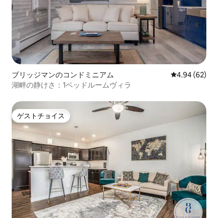
ブリッジマンのコンドミニアム
レビュー62件
4.94 (62)
湖畔の静けさ：1ベッドルームヴィラ
ゲストチョイス
ゲストチョイス