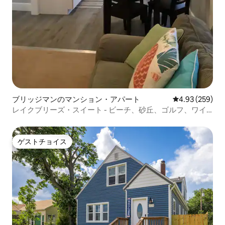
ブリッジマンのマンション・アパート
レビュー259件
4.93 (259)
レイクブリーズ・スイート - ビーチ、砂丘、ゴルフ、ワイ
ン
ゲストチョイス
ゲストチョイス