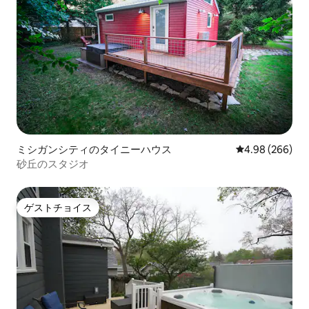
ミシガンシティのタイニーハウス
レビュー266件
4.98 (266)
砂丘のスタジオ
ゲストチョイス
ゲストチョイス