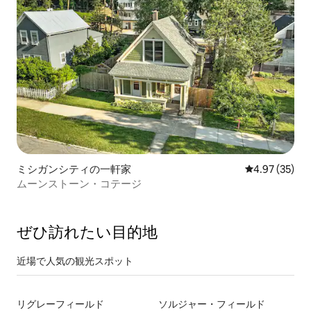
ミシガンシティの一軒家
レビュー35件
4.97 (35)
ムーンストーン・コテージ
ぜひ訪⁠れ⁠た⁠い目⁠的⁠地
近場で人気の観光スポット
リグレーフィールド
ソルジャー・フィールド