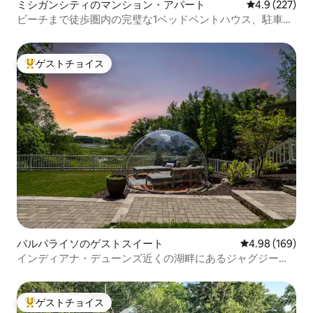
ミシガンシティのマンション・アパート
レビュー227
4.9 (227)
ビーチまで徒歩圏内の完璧な1ベッドペントハウス、駐車場
付き！
ゲストチョイス
大好評のゲストチョイスです。
バルパライソのゲストスイート
レビュー169件
4.98 (169)
インディアナ・デューンズ近くの湖畔にあるジャグジー付
きドーム型の隠れ家
ゲストチョイス
大好評のゲストチョイスです。