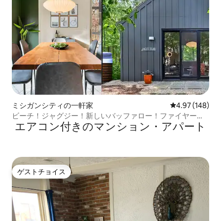
ミシガンシティの一軒家
レビュー148件
4.97 (148)
ビーチ！ジャグジー！新しいバッファロー！ファイヤーピ
エアコン付きのマンション・アパート
ット！キングサイズベッド！
ゲストチョイス
ゲストチョイス