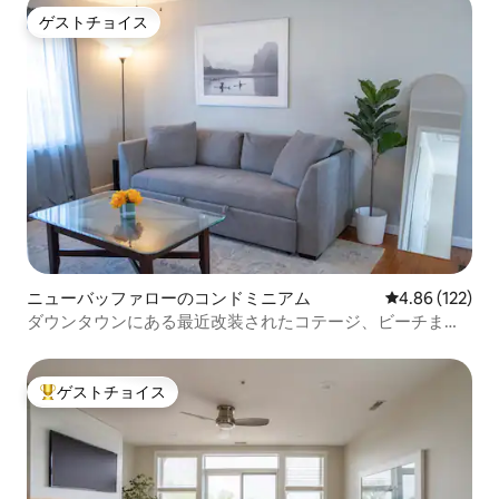
ゲストチョイス
ゲストチョイス
ニューバッファローのコンドミニアム
レビュー122件
4.86 (122)
ダウンタウンにある最近改装されたコテージ、ビーチまで
徒歩圏内
ゲストチョイス
大好評のゲストチョイスです。