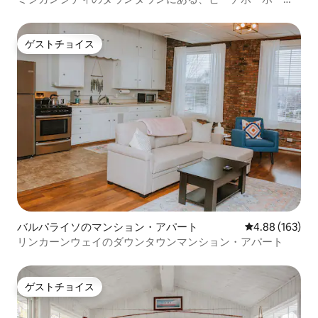
折衷的な家。
ゲストチョイス
ゲストチョイス
バルパライソのマンション・アパート
レビュー163件
4.88 (163)
リンカーンウェイのダウンタウンマンション・アパート
ゲストチョイス
ゲストチョイス