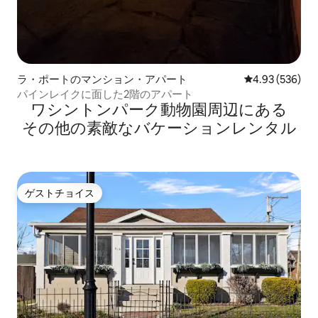
ラ・ポートのマンション・アパート
レビュー536件
4.93 (536)
パインレイクに面した2階のアパート
ワシントンパーク動物園⁠周⁠辺⁠に⁠あ⁠る
そ⁠の⁠他⁠の素⁠敵⁠なバ⁠ケ⁠ー⁠シ⁠ョ⁠ン⁠レ⁠ン⁠タ⁠ル
ゲストチョイス
ゲストチョイス