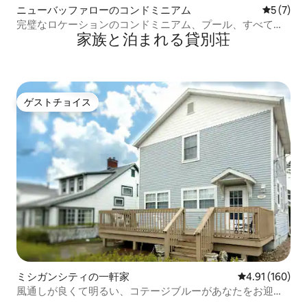
ニューバッファローのコンドミニアム
レビュー
5 (7)
完璧なロケーションのコンドミニアム、プール、すべての
家族と泊まれる貸別荘
ビーチまで徒歩1.5
ゲストチョイス
ゲストチョイス
ミシガンシティの一軒家
レビュー160件
4.91 (160)
風通しが良くて明るい、コテージブルーがあなたをお迎え
します！