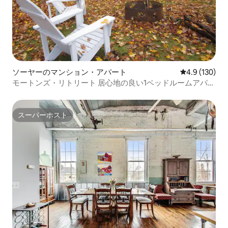
ソーヤーのマンション・アパート
レビュー130
4.9 (130)
モートンズ・リトリート 居心地の良い1ベッドルームアパー
トメント
スーパーホスト
スーパーホスト