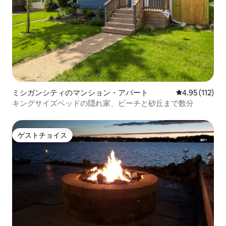
ミシガンシティのマンション・アパート
レビュー112
4.95 (112)
キングサイズベッドの隠れ家、ビーチと砂丘まで数分
ゲストチョイス
ゲストチョイス