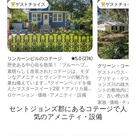
ゲストチョイス
ゲストチョイス
大好評のゲストチョイスです。
大好評のゲストチ
リンカーンビルのコテージ
レビュー274件、5つ星中5.0
5.0 (274)
歴史ある中心街を散策！「ブルーヘブ
グリーン・コーブ
ン」
素晴らしく改装されたコテージは、モダ
グスのコテージ
ゲストハウス - 
ンなアメニティとヴィンテージの魅力を
クス・エステート -
プリティ・ゲスト
兼ね備えています... *クイーンベッドを備
ョンズ川の雄大な
えたマスタースイート2室 ＊アメリカ最古
ントの敷地内にあ
の街まで徒歩圏内の静かなエリア ＊内外
ロケーション
·
価格
·
アメニティ・設備
ジ、古い樫の木、
にクローフットバスタブ（もちろんシャ
茂る公園のような
家族
·
価格
·
チェッ
ワーも！） ＊デイベッドが吊るされた大
セントジョンズ郡にあるコテージで人
ンのコケが垂れて
きなスクリーンインポーチ ＊路上駐車場
を飛ぶ素晴らしい
気のアメニティ・設備
＊裏庭は完全にフェンスで囲まれてお
きしましょう！毎
り、ウェーバーグリル、ガス火災ピット
出に目覚めましょう！ Bass Pro S
があります。 ＊高速Wi-Fiとスマートテレ
2025年春のカタ
ビ ＊フィッシュキャンプ、アイスプラン