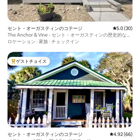
セント・オーガスティンのコテージ
レビュー30
5.0 (30)
The Anchor & Vine - セント・オーガスティンの歴史的なア
ップタウン地区
ロケーション
·
家族
·
チェックイン
ゲストチョイス
大好評のゲストチョイスです。
セント・オーガスティンのコテージ
レビュー66件
4.92 (66)