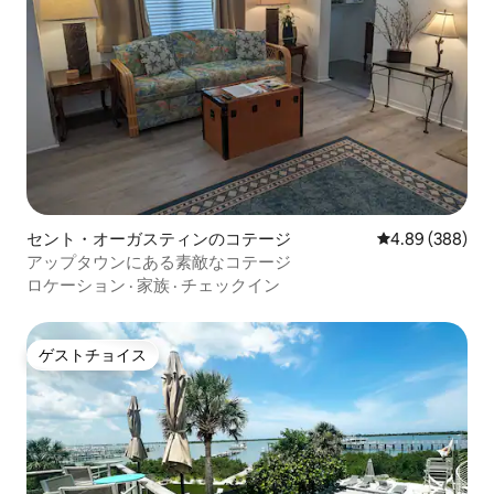
セント・オーガスティンのコテージ
レビュー388件
4.89 (388)
アップタウンにある素敵なコテージ
ロケーション
·
家族
·
チェックイン
ゲストチョイス
ゲストチョイス