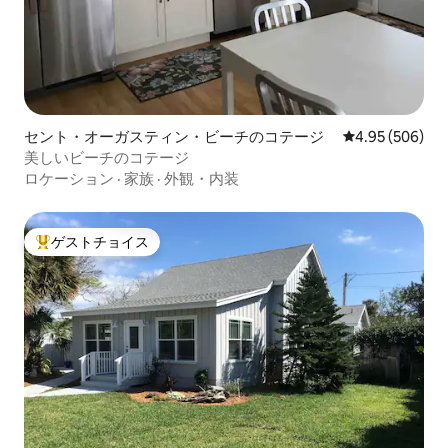
セント・オーガスティン・ビーチのコテージ
レビュー506件
4.95 (506)
美しいビーチのコテージ
ロケーション
·
家族
·
外観・内装
ゲストチョイス
大好評のゲストチョイスです。