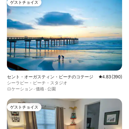
ゲストチョイス
ゲストチョイス
セント・オーガスティン・ビーチのコテージ
レビュー390件
4.83 (390)
シーラビー・ビーチ・スタジオ
ロケーション
·
価格
·
公園
ゲストチョイス
ゲストチョイス