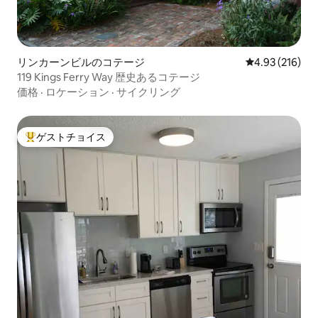
リンカーンビルのコテージ
レビュー216件
4.93 (216)
119 Kings Ferry Way 歴史あるコテージ
価格
·
ロケーション
·
サイクリング
ゲストチョイス
大好評のゲストチョイスです。