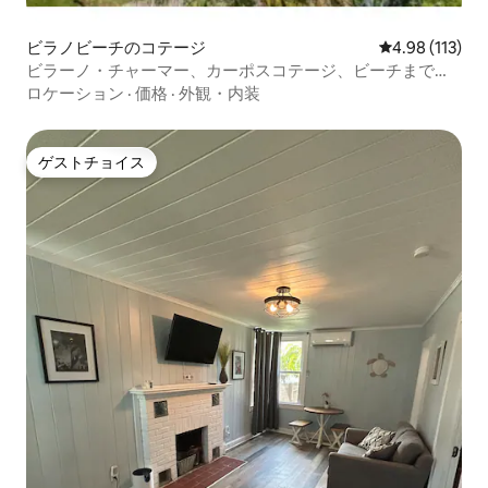
ビラノビーチのコテージ
レビュー113件
4.98 (113)
ビラーノ・チャーマー、カーポスコテージ、ビーチまで半
ブロック
ロケーション
·
価格
·
外観・内装
ゲストチョイス
ゲストチョイス