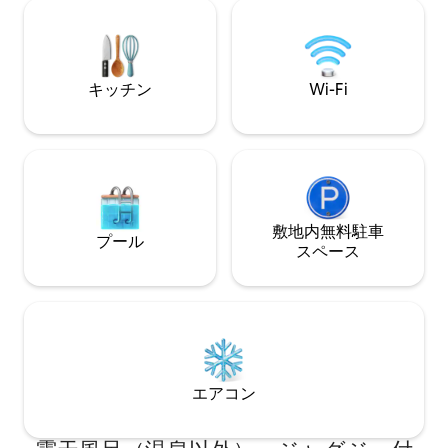
撮影を行いました
ト、ラヌヴェル、トロリー停留所まで2ブ
内にあり、いつで
ロック ＊ダウンタウン中心部まで徒歩10
クソンビルのビーチ
分
ーガスティンまで3
キッチン
Wi-Fi
敷地内無料駐⁠車
プール
ス⁠ペ⁠ー⁠ス
エアコン