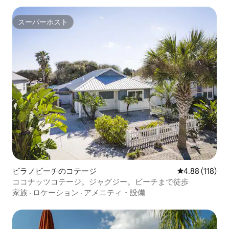
スーパーホスト
スーパーホスト
ビラノビーチのコテージ
レビュー118件
4.88 (118)
ココナッツコテージ。ジャグジー。ビーチまで徒歩
家族
·
ロケーション
·
アメニティ・設備