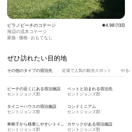
ビラノビーチのコテージ
レビュー133件
4.98 (133)
海辺の流木コテージ
家族
·
価格
·
おもてなし
ぜひ訪⁠れ⁠た⁠い目⁠的⁠地
その他のタ⁠イ⁠プ⁠の宿⁠泊⁠先
近場で人気の観光スポット
やる
ビーチの近くにある宿泊施設
ペットと泊まれる宿泊先
セントジョンズ郡
セントジョンズ郡
タイニーハウスの宿泊施設
コンドミニアム
セントジョンズ郡
セントジョンズ郡
車椅子から移乗しやすいトイレ付きの宿泊施設
カヤックがある宿泊施設
セントジョンズ郡
セントジョンズ郡