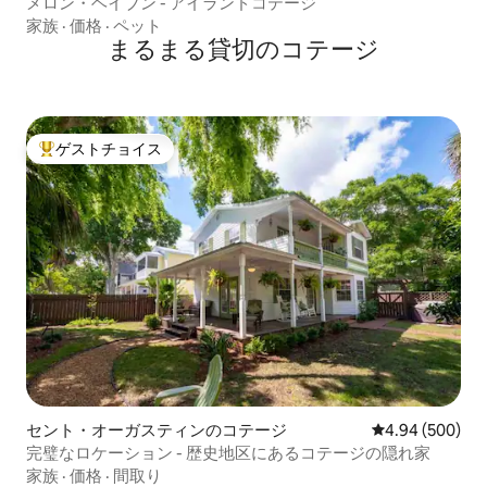
メロン・ヘイブン - アイランドコテージ
家族
·
価格
·
ペット
まるまる貸切のコテージ
ゲストチョイス
大好評のゲストチョイスです。
セント・オーガスティンのコテージ
レビュー500件
4.94 (500)
完璧なロケーション - 歴史地区にあるコテージの隠れ家
家族
·
価格
·
間取り