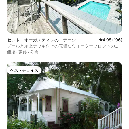
セント・オーガスティンのコテージ
レビュー196件
4.98 (196)
プールと屋上デッキ付きの完璧なウォーターフロントの隠
れ家的な宿泊先
価格
·
家族
·
公園
ゲストチョイス
ゲストチョイス