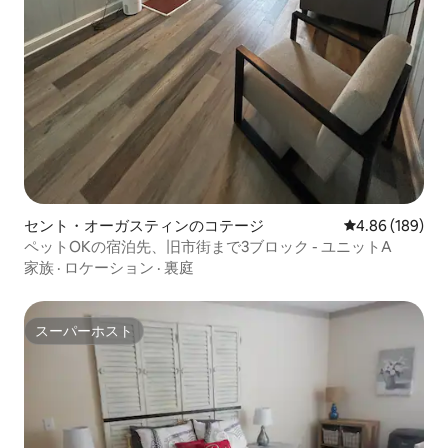
セント・オーガスティンのコテージ
レビュー189件
4.86 (189)
ペットOKの宿泊先、旧市街まで3ブロック - ユニットA
家族
·
ロケーション
·
裏庭
スーパーホスト
スーパーホスト