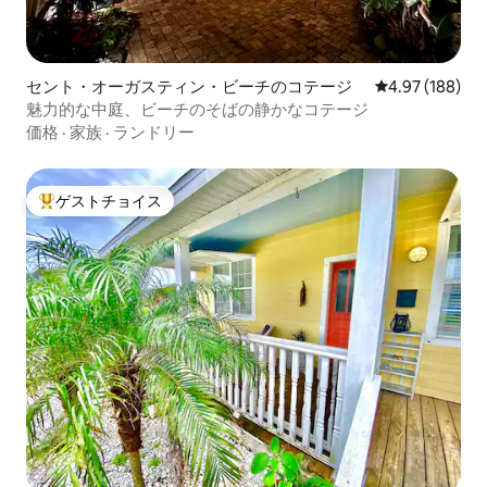
セント・オーガスティン・ビーチのコテージ
レビュー188件
4.97 (188)
魅力的な中庭、ビーチのそばの静かなコテージ
価格
·
家族
·
ランドリー
ゲストチョイス
大好評のゲストチョイスです。