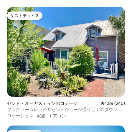
ゲストチョイス
ゲストチョイス
セント・オーガスティンのコテージ
レビュー240件
4.89 (240)
フラグラーカレッジ＆セントジョージ通り近くのダウンタ
ウンハウス
ロケーション
·
家族
·
エアコン