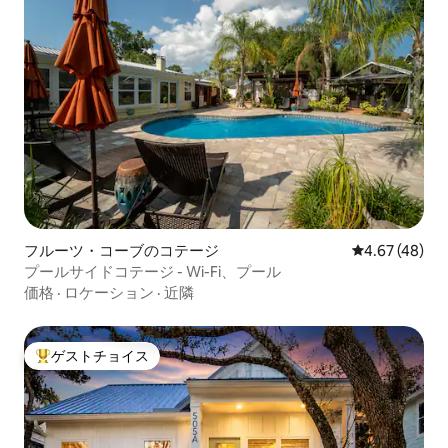
フルーツ・コーブのコテージ
レビュー48件
4.67 (48)
プールサイドコテージ - Wi-Fi、プール
価格
·
ロケーション
·
近隣
ゲストチョイス
大好評のゲストチョイスです。