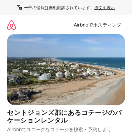
コ
一部の情報は自動翻訳されています。
原文を表示
ン
テ
ン
Airbnbでホスティング
ツ
に
ス
キ
ッ
プ
セントジョンズ郡にあるコテージのバ
ケーションレンタル
Airbnbでユニークなコテージを検索・予約しよう