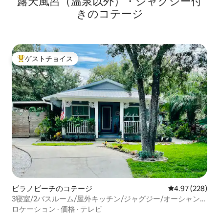
露天風呂（温泉以外）・ジャグジー付
きのコテージ
ゲストチョイス
大好評のゲストチョイスです。
ビラノビーチのコテージ
レビュー228件
4.97 (228)
3寝室/2バスルーム/屋外キッチン/ジャグジー/オーシャン3
ブロック
ロケーション
·
価格
·
テレビ