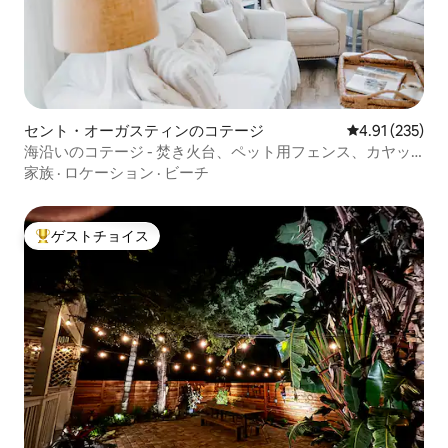
セント・オーガスティンのコテージ
レビュー235件
4.91 (235)
海沿いのコテージ - 焚き火台、ペット用フェンス、カヤッ
ク、自転車
家族
·
ロケーション
·
ビーチ
ゲストチョイス
大好評のゲストチョイスです。