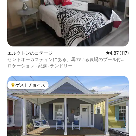
エルクトンのコテージ
レビュー117
4.87 (117)
セントオーガスティンにある、馬のいる農場のプール付き
コテージ。
ロケーション
·
家族
·
ランドリー
ゲストチョイス
大好評のゲストチョイスです。