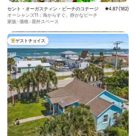
セント・オーガスティン・ビーチのコテージ
レビュー182件
4.87 (182)
オーシャンズ11：海からすぐ、静かなビーチ
家族
·
価格
·
屋外スペース
ゲストチョイス
大好評のゲストチョイスです。