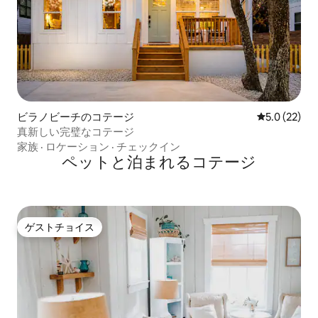
ビラノビーチのコテージ
レビュー22
5.0 (22)
真新しい完璧なコテージ
家族
·
ロケーション
·
チェックイン
ペットと泊まれるコテージ
ゲストチョイス
ゲストチョイス