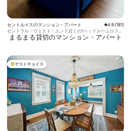
セントルイスのマンション・アパート
レビュー181
4.9 (181)
セントラル・ウェスト・エンド近くの1ベッドルームロフ
まるまる貸切のマンション・アパート
ト、BJCまで徒歩
ゲストチョイス
大好評のゲストチョイスです。