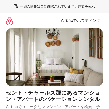
コ
一部の情報は自動翻訳されています。
原文を表示
ン
テ
ン
Airbnbでホスティング
ツ
に
ス
キ
ッ
プ
セント・チャールズ郡にあるマンショ
ン・アパートのバケーションレンタル
Airbnbでユニークなマンション・アパートを検索・予