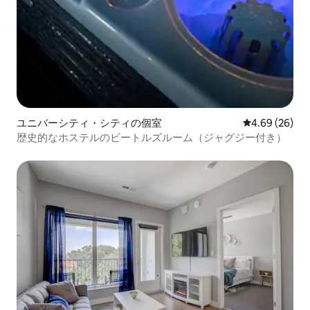
ユニバーシティ・シティの個室
レビュー26件
4.69 (26)
歴史的なホステルのビートルズルーム（ジャグジー付き）