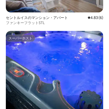
セントルイスのマンション・アパート
レビュー6件
4.83 (6)
ファンキーフラットSTL
スーパーホスト
スーパーホスト