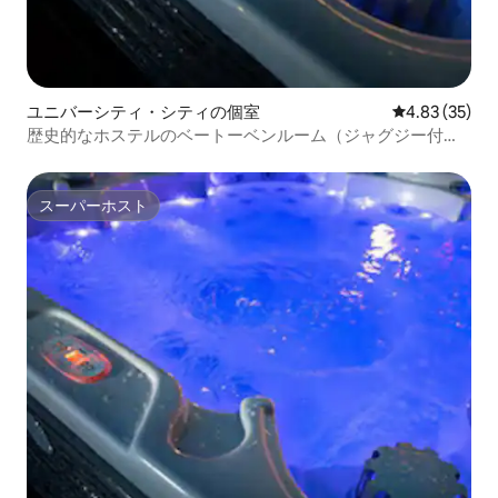
ユニバーシティ・シティの個室
レビュー35件
4.83 (35)
歴史的なホステルのベートーベンルーム（ジャグジー付
き）
スーパーホスト
スーパーホスト