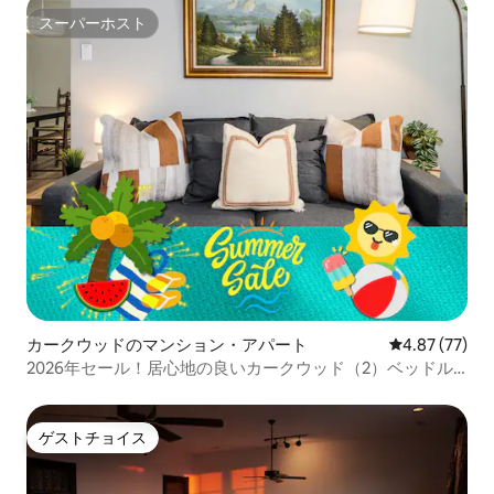
スーパーホスト
スーパーホスト
カークウッドのマンション・アパート
レビュー77件
4.87 (77)
2026年セール！居心地の良いカークウッド（2）ベッドル
ーム
ゲストチョイス
ゲストチョイス