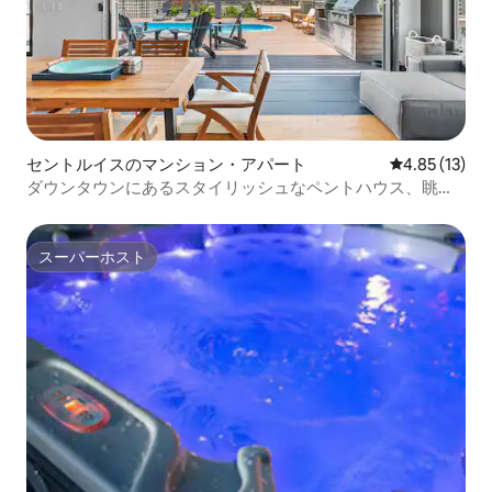
セントルイスのマンション・アパート
レビュー13件
4.85 (13)
ダウンタウンにあるスタイリッシュなペントハウス、眺望
付き、ABODEbucks
スーパーホスト
スーパーホスト