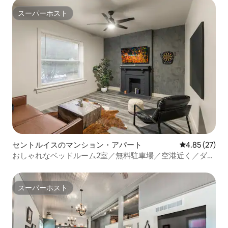
スーパーホスト
スーパーホスト
セントルイスのマンション・アパート
レビュー27件
4.85 (27)
おしゃれなベッドルーム2室／無料駐車場／空港近く／ダウ
ンタウン近く／焚き火台
スーパーホスト
スーパーホスト