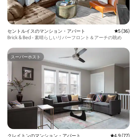
セントルイスのマンション・アパート
レビュー3
5 (36)
Brick & Bed - 素晴らしいリバーフロント＆アーチの眺め
スーパーホスト
スーパーホスト
クレイトンのマンション・アパート
レビュー77
4.9 (77)