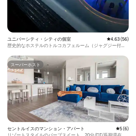
ユニバーシティ・シティの個室
レビュー56件
4.63 (56)
歴史的なホステルのトルコカフェルーム（ジャグジー付
き）
スーパーホスト
スーパーホスト
セントルイスのマンション・アパート
レビュー
5 (6)
リゾートスタイルのバーブスイート、20分/DT/長期滞在