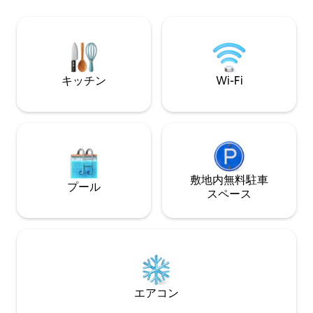
備えたフルキッチン、お部屋内の洗濯
めに建てられ、現
機・乾燥機が備わっています。外に出れ
物園、ゴルフ場、
ば、ソウラード・ファーマーズ・マーケ
フォレストパーク
ット、人気のバー、ライブハウス、レス
散策してください
トランがあります。ダウンタウン、ブッ
Uber/Lyftを
シュスタジアム、アーチまで数分です。
ケー、ライブミュ
キッチン
Wi-Fi
カップル、ビジネス旅行、週末の旅行に
ィミュージアム、
最適です。ウォークスコア90。今すぐ予
スできます。
約！
敷地内無料駐⁠車
プール
ス⁠ペ⁠ー⁠ス
エアコン