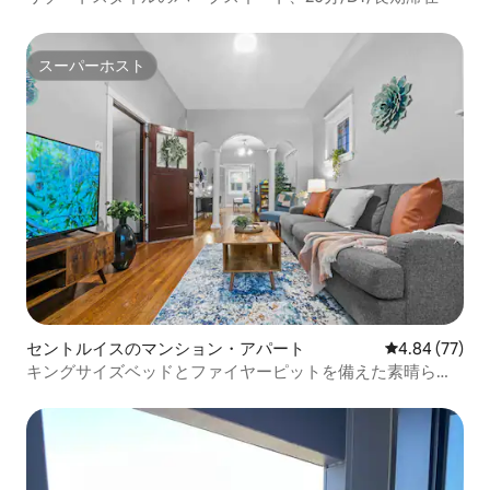
スーパーホスト
スーパーホスト
セントルイスのマンション・アパート
レビュー77件
4.84 (77)
キングサイズベッドとファイヤーピットを備えた素晴らし
い中心部のアパート