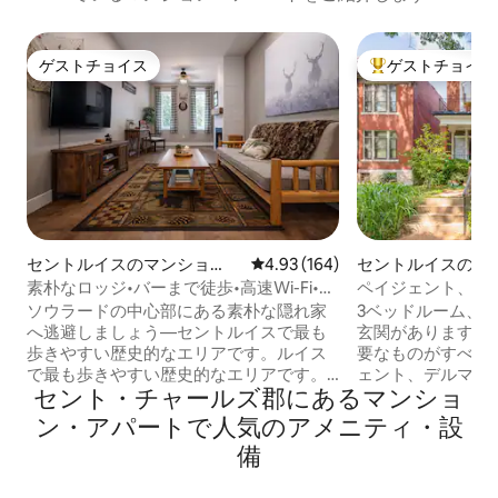
ゲストチョイス
ゲストチョイス
ゲストチョイス
大好評のゲストチ
セントルイスのマンショ
レビュー164件、5つ星中4.93
4.93 (164)
セントルイスのマ
ン・アパート
ン・アパート
素朴なロッジ•バーまで徒歩•高速Wi-Fi•洗
ペイジェント、ウ
濯室
パーク、ループの
ソウラードの中心部にある素朴な隠れ家
3ベッドルーム、
へ逃避しましょう—セントルイスで最も
玄関があります。
歩きやすい歴史的なエリアです。ルイス
要なものがすべて
で最も歩きやすい歴史的なエリアです。
ェント、デルマー
セント・チャールズ郡にあるマンショ
この居心地の良い1寝室のお部屋は、ログ
トン大学、ブルー
ハウススタイルの魅力とモダンな快適さ
スモーク、マジッ
ン・アパートで人気のアメニティ・設
が融合しています。贅沢なクイーンサイ
で行けます。 CV
備
ズベッド、高品質のリネン、高速光ファ
ン、ショップはデ
イバーWi-Fi、スマートテレビ、Keurigを
ます。 または、1904年に万国博覧会のた