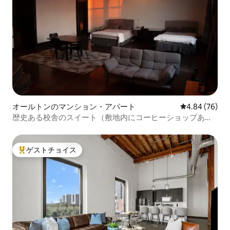
オールトンのマンション・アパート
レビュー76件
4.84 (76)
歴史ある校舎のスイート（敷地内にコーヒーショップあ
り）
ゲストチョイス
大好評のゲストチョイスです。