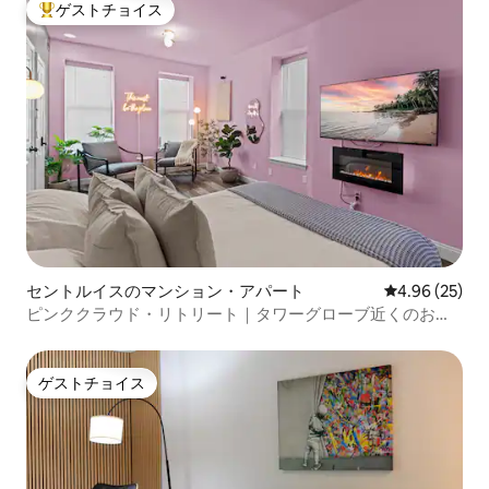
ゲストチョイス
大好評のゲストチョイスです。
セントルイスのマンション・アパート
レビュー25件
4.96 (25)
ピンククラウド・リトリート｜タワーグローブ近くのおし
ゃれな1ベッドルーム
ゲストチョイス
ゲストチョイス