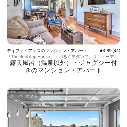
ディファイアンスのマンション・アパート
レビュー44件
4.89 (44)
「The Ruebling House」：明るくモダンで、リニューアル
露天風呂（温泉以外）・ジャグジー付
済み！
きのマンション・アパート
スーパーホスト
スーパーホスト