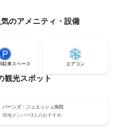
っと気に
地元の人気レストランまで徒歩で行けま
の隣に
す。繁華街、ブッシュ・スタジアム、ア
ョップ、
ーチから数分。ウォークスコア88。
⁠のア⁠メ⁠ニ⁠テ⁠ィ⁠・⁠設⁠備
⁠車ス⁠ペ⁠ー⁠ス
エアコン
⁠光⁠ス⁠ポ⁠ッ⁠ト
バーンズ・ジュエッシュ病院
現地メンバー3人のおすすめ