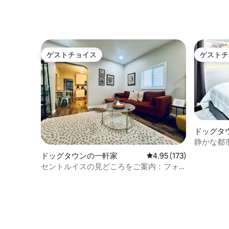
ゲストチョイス
ゲストチ
ゲストチョイス
ゲストチ
ドッグタ
静かな都
ジ！
ドッグタウンの一軒家
レビュー173件、5つ星
4.95 (173)
セントルイスの見どころをご案内：フォ
レストパーク、美術館、動物園、大学、
病院