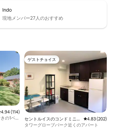
Indo
現地メンバー27人のおすすめ
ゲストチョイス
ゲストチョイス
レビュー114件、5つ星中4.94つ星の平均評価
4.94 (114)
付きの1ベッ
セントルイスのコンドミニア
レビュー202件、5つ星
4.83 (202)
ム
タワーグローブパーク近くのアパート