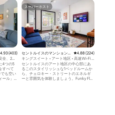
ザ・ヒル
スーパーホスト
ゲスト
スーパーホスト
ゲスト
チョコレ
宿泊施設とアメ
建てられ
つ家は、
ザ・ヒル
にあります。 * マスタース
豪華なク
ブルーレ
ット、デ
レビュー403件、5つ星中4.93つ星の平均評価
4.93 (403)
セントルイスのマンション・
レビュー224件、5つ星
4.88 (224)
スペースがありま
アパート
安全、2階
キングスイート • アート地区 • 高速Wi-Fi •
リビング
洗濯機
4つの5
セントルイスのアート地区の中心部にあ
ソファス
をすべて
るこのスタイリッシュな1ベッドルームか
す。この
ら、チェロキー・ストリートのエネルギ
暗くする
ィール」
ーと雰囲気を体験しましょう。Funky Flat
ことがで
示されるま
は、1890年代のオリジナルの趣とモダン
ティング
な快適さを融合させたお部屋で、豪華な
キングサイズベッド、高級リネン、ファ
わたって
イバーWi-Fi、4Kスマートテレビ、フルキ
会から商
ッチン、ランドリーエリアが備わってい
らの壁に
ます。ギャラリー、ヴィンテージショッ
プ、ライブハウス、コーヒースポット、