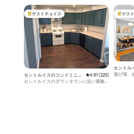
ゲストチョイス
ゲス
大好評のゲストチョイスです。
大好評の
セントル
ム
遊び場、
セントルイスのコンドミニア
レビュー325件、5つ星
4.91 (325)
ァミリー
ム
セントルイスのダウンタウンに近い素敵
なデュプレックス