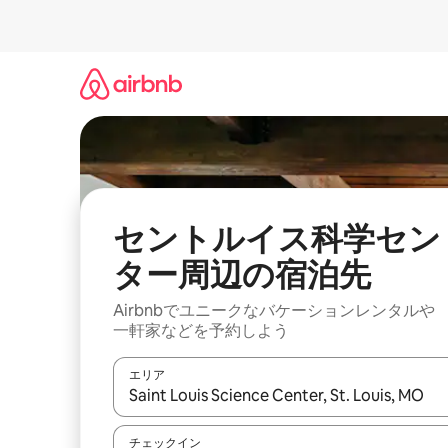
コ
ン
テ
ン
ツ
に
ス
キ
ッ
プ
セントルイス科学セン
ター⁠周⁠辺⁠の宿⁠泊⁠先
Airbnbでユニークなバ⁠ケ⁠ー⁠シ⁠ョ⁠ンレ⁠ン⁠タ⁠ルや
一⁠軒⁠家な⁠ど⁠を予⁠約⁠し⁠よ⁠う
エリア
検索結果が表示されたら、上下の矢印キーを使っ
チェックイン