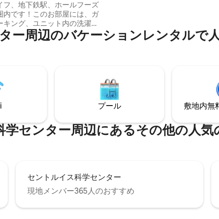
イフ、地下鉄駅、ホールフーズ
スウェストガーデンエリアはき
圏内です！このお部屋には、ガ
入るはずです。有名な「ヒル」
ーキング、ユニット内の洗濯
は、比類のないレストラン、シ
⁠のバ⁠ケ⁠ー⁠シ⁠ョ⁠ン⁠レ⁠ン⁠タ⁠ル⁠で人⁠気
機、1泊または1か月滞在するため
ベーカリーがあります。
まれています！ その他の素
特徴： 高い天井と大きな窓 引き
ァ 55インチテレビ 高速無線イ
ットを備えたワークスペース 設
のそろったキッチン クイーンサ
モリーフォームベッド*なお、こ
の寝室の壁は天井まで届かず、
i
プール
敷地内無料駐
りません。お部屋がご自身のニ
っていることを確認するため
をチェックしてください！
ンター⁠周⁠辺⁠に⁠あ⁠るそ⁠の⁠他⁠の人⁠気⁠の観
セントルイス科学センター
現地メンバー365人のおすすめ