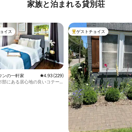
家族と泊まれる貸別荘
る、最近改装された2階建ての
ョイス
ゲストチョイス
ョイス
大好評のゲストチョイスです。
ウンの一軒家
レビュー229件、5つ星中4.93つ星の平均評価
4.93 (229)
市部にある居心地の良いコテー
中4.95つ星の平均評価