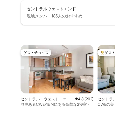
セントラルウェストエンド
現地メンバー185人のおすすめ
ゲストチョイス
ゲス
ゲストチョイス
大好評の
セントラル・ウェスト・エン
レビュー202件、5つ星
4.8 (202)
セントラ
ドのコンドミニアム
ドのコン
歴史あるCWE/1E Mにある豪華な2寝室・2
CWEの
バスルーム
ャーマー