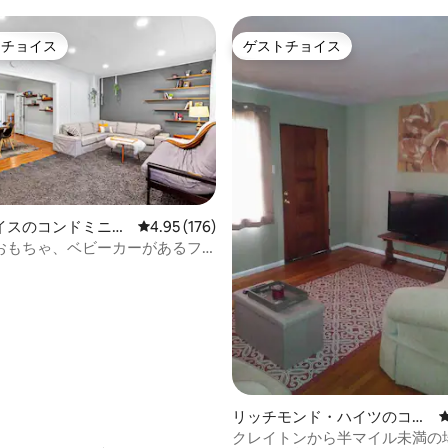
トチョイス
ゲストチョイス
ゲストチョイスです。
ゲストチョイス
イスのコンドミニア
レビュー176件、5つ星中4.95つ星の平均評価
4.95 (176)
おもちゃ、ベビーカーがあるフ
中4.91つ星の平均評価
向けの宿泊先
リッチモンド・ハイツのコン
ドミニアム
クレイトンから半マイル未満の