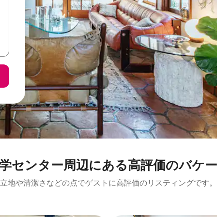
ー⁠周⁠辺⁠に⁠あ⁠る高⁠評⁠価⁠のバ⁠ケ⁠ー⁠シ
立地や清潔さなどの点でゲストに高評価のリスティングです。