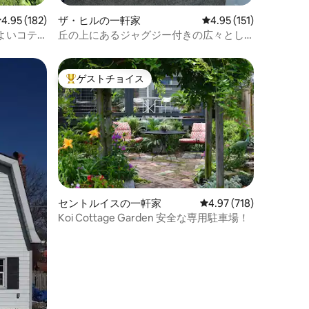
レビュー182件、5つ星中4.95つ星の平均評価
4.95 (182)
ザ・ヒルの一軒家
レビュー151件、5つ星
4.95 (151)
よいコテ
丘の上にあるジャグジー付きの広々とし
たオアシス！
ゲストチョイス
大好評のゲストチョイスです。
セントルイスの一軒家
レビュー718件、5つ星
4.97 (718)
Koi Cottage Garden 安全な専用駐車場！