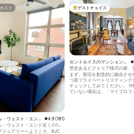
ホスト
ゲストチョイス
ホスト
大好評のゲストチョイスです。
セントルイスのマンション・
アパート
歴史あるビクトリア様式の家、
建て、レストランまで徒歩圏内
まず、新旧を創造的に融合させた
つ星プライベートリスティング
チェックしてみてください。 1件でも空い
ていない場合は、「マイプロフ
にアクセスし、4件すべてが表
で下にスクロールして他のリス
を確認してください。 1896年に建てられ
たこの歴史的建造物は、長年に
中4.97つ星の平均評価
ル・ウェスト・エン
レビュー181件、5つ星中4.9つ星の平均評価
4.9 (181)
その役割を変えてきました。教
ション・アパート
ル・ウェスト・エンド近くの1ベ
店、 商店、食料品店まで、これ
ムロフト、BJCまで徒歩
グジュアリーへようこそ。BJC、
はかなりの歴史があります。 安全なサウ