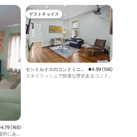
ゲストチョイス
ゲストチョイス
セントルイスのコンドミニア
レビュー106件、5つ星
4.99 (106)
ム
スタイリッシュで快適な歴史あるコンド
ミニアム
レビュー165件、5つ星中4.79つ星の平均評価
4.79 (165)
場所にあ