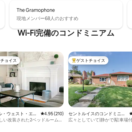
The Gramophone
現地メンバー68人のおすすめ
Wi-Fi完備のコンドミニアム
トチョイス
ゲストチョイス
ゲストチョイスです。
大好評のゲストチョイスです。
中4.8つ星の平均評価
ル・ウェスト・エン
レビュー210件、5つ星中4.95つ星の平均評価
4.95 (210)
セントルイスのコンドミニア
ドミニアム
ム
美しい改装された2ベッドルームチ
広々としていて|静かで|駐車場
ドルームの2階建て！