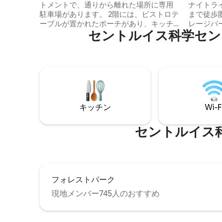
ト
トメントで、通りから離れた場所に専用
ナイトラ
駐車場があります。 2階には、ビストロテ
まで徒歩
ーブルが置かれたポーチがあり、キッチ
レージパ
セントルイス科学センター⁠周⁠辺
ンが改装されています。 Keurigコーヒー
機・乾燥
メーカーと必要な基本的なものがすべて
のすべてが含
含まれています。 積み重ね可能な洗濯機
晴らしい
／乾燥機。寝室1には、高スレッドカウン
出し式ソフ
トのリネンを備えたクイーンベッドがあ
ンターネ
ります。 ベッドルーム2にはフルベッドが
備・器具
あり、自然光がたっぷり入ります。 ウォ
イズのメ
ークインクローゼット/オフィススペー
のロフト
キッチン
Wi-F
ス。 ファミリールームは温かく魅力的
ドアはあ
で、Roku TVが備わっています。 美しい
ーズに合
共用パティオとフェンス付きの裏庭。 セ
に、写真
セントルイス科学セ
ントルイスの魅力を ルイスの魅力を満喫
してください！
フォレストパーク
現地メンバー745人のおすすめ