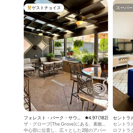
ゲストチョイス
スーパー
大好評のゲストチョイスです。
スーパー
フォレスト・パーク・サウ
レビュー182件、5つ星
4.97 (182)
セントラ
ス・イーストの別荘
ドのマン
ザ・グローブ(The Grove)にある、素敵で
セントラ
新しく改装された2ベッドルームのアパー
ッドルー
中心部に位置し、広々とした2階のアパー
ロフトラ