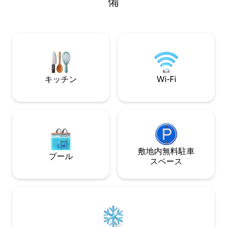
備
アコン完備、設備の整ったキッチン、ウ
テレビ、マルジャ
ェルカムドリンクと軽食。MAXtv、HBO
色を望む素敵なテ
Max、Netflixが視聴できるテレビ。 7日間
スプリットのバー
で10%割引 1か月で20%割引 ご不明な点な
喧騒から数歩のと
どございましたら、お気軽にお問い合わ
楽しみいただけま
せください。
キッチン
Wi-Fi
敷地内無料駐⁠車
プール
ス⁠ペ⁠ー⁠ス