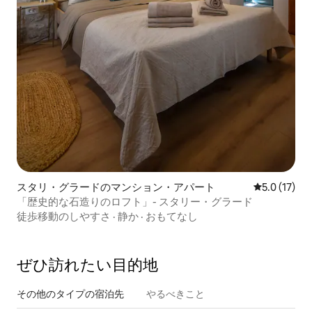
スタリ・グラードのマンション・アパート
レビュー17
5.0 (17)
「歴史的な石造りのロフト」- スタリー・グラード
徒歩移動のしやすさ
·
静か
·
おもてなし
ぜひ訪⁠れ⁠た⁠い目⁠的⁠地
その他のタ⁠イ⁠プ⁠の宿⁠泊⁠先
やるべきこと