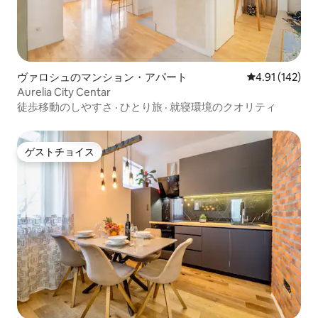
ヴァロシュのマンション・アパート
レビュー142件
4.91 (142)
Aurelia City Centar
徒歩移動のしやすさ
·
ひとり旅
·
就寝環境のクオリティ
ゲストチョイス
ゲストチョイス