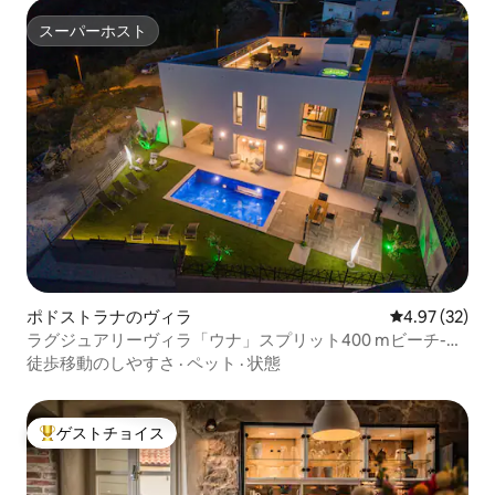
スーパーホスト
スーパーホスト
ポドストラナのヴィラ
レビュー32件
4.97 (32)
ラグジュアリーヴィラ「ウナ」スプリット400 mビーチ-素
晴らしい景色
徒歩移動のしやすさ
·
ペット
·
状態
ゲストチョイス
大好評のゲストチョイスです。