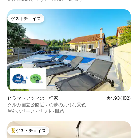
ゲストチョイス
ゲストチョイス
ピラマトフツィの一軒家
レビュー102件
4.93 (102)
クルカ国立公園近くの夢のような景色
屋外スペース
·
ペット
·
眺め
ゲストチョイス
大好評のゲストチョイスです。