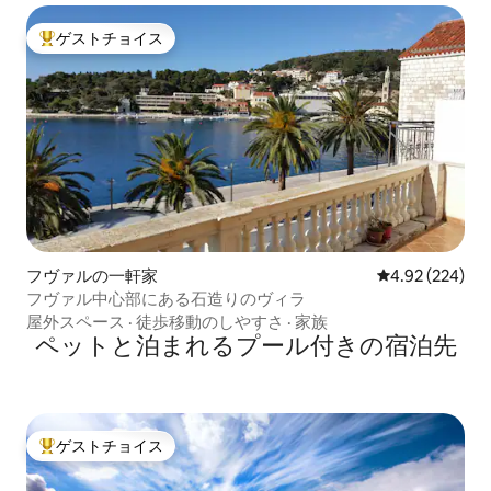
ゲストチョイス
大好評のゲストチョイスです。
フヴァルの一軒家
レビュー224件
4.92 (224)
フヴァル中心部にある石造りのヴィラ
屋外スペース
·
徒歩移動のしやすさ
·
家族
ペットと泊まれるプール付きの宿泊先
ゲストチョイス
大好評のゲストチョイスです。