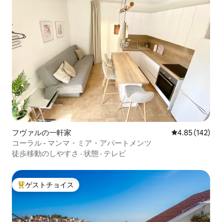
フヴァルの一軒家
レビュー142件
4.85 (142)
コーラル - マンマ・ミア・アパートメンツ
徒歩移動のしやすさ
·
状態
·
テレビ
ゲストチョイス
大好評のゲストチョイスです。