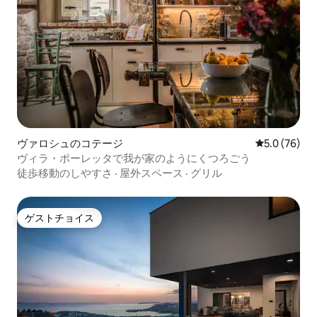
ヴァロシュのコテージ
レビュー76
5.0 (76)
ヴィラ・ポーレッタで我が家のようにくつろごう
徒歩移動のしやすさ
·
屋外スペース
·
グリル
ゲストチョイス
ゲストチョイス