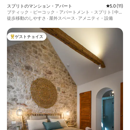
スプリトのマンション・アパート
レビュー11
5.0 (11)
ブティック・ピーコック・アパートメント・スプリト | 中心
部
徒歩移動のしやすさ
·
屋外スペース
·
アメニティ・設備
ゲストチョイス
大好評のゲストチョイスです。