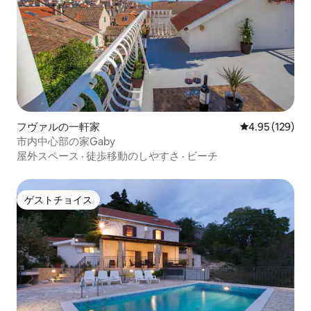
フヴァルの一軒家
レビュー129件
4.95 (129)
市内中心部の家Gaby
屋外スペース
·
徒歩移動のしやすさ
·
ビーチ
ゲストチョイス
ゲストチョイス