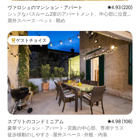
ヴァロシュのマンション・アパート
レビュー220件
4.93 (220)
シックなバスルーム2室のアパートメント、中心部に位置。
キーレスエントリー＆駐車場
屋外スペース
·
ペット
·
眺め
ゲストチョイス
大好評のゲストチョイスです。
スプリトのコンドミニアム
レビュー108件
4.98 (108)
豪華マンション・アパート - 宮殿の中心部、専用テラス
徒歩移動のしやすさ
·
屋外スペース
·
外観・内装