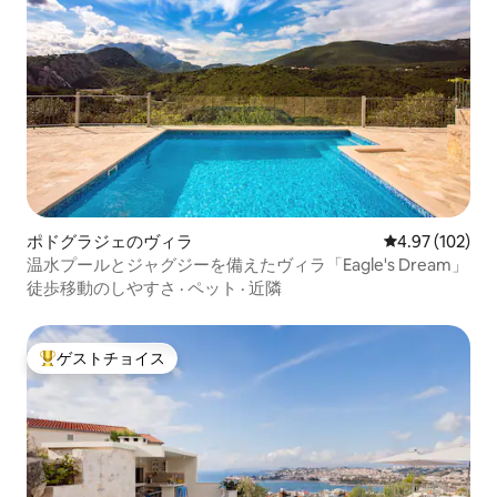
ポドグラジェのヴィラ
レビュー102件
4.97 (102)
温水プールとジャグジーを備えたヴィラ「Eagle's Dream」
徒歩移動のしやすさ
·
ペット
·
近隣
ゲストチョイス
大好評のゲストチョイスです。