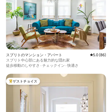
スプリトのマンション・アパート
レビュー86
5.0 (86)
スプリト中心部にある魅力的な隠れ家
徒歩移動のしやすさ
·
チェックイン
·
快適さ
ゲストチョイス
大好評のゲストチョイスです。