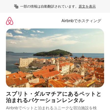
コ
一部の情報は自動翻訳されています。
原文を表示
ン
テ
ン
Airbnbでホスティング
ツ
に
ス
キ
ッ
プ
スプリト・ダルマチアにあるペットと
泊まれるバケーションレンタル
Airbnbでペットと泊まれるユニークな宿泊施設を検