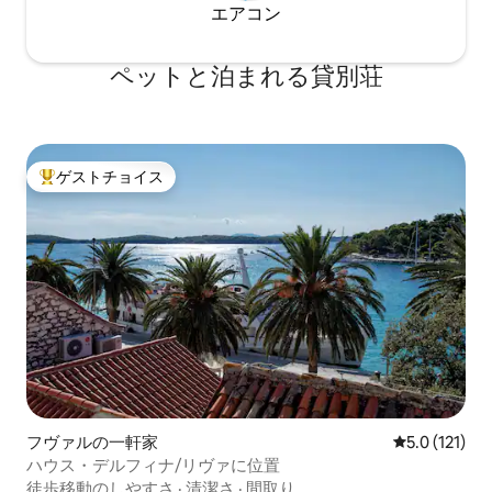
エアコン
ペットと泊まれる貸別荘
ゲストチョイス
大好評のゲストチョイスです。
フヴァルの一軒家
レビュー121
5.0 (121)
ハウス・デルフィナ/リヴァに位置
徒歩移動のしやすさ
·
清潔さ
·
間取り