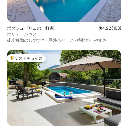
ポダシュピリェの一軒家
レビュー103件
4.92 (103)
ホリデーハウス
徒歩移動のしやすさ
·
屋外スペース
·
移動のしやすさ
ゲストチョイス
大好評のゲストチョイスです。