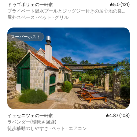
ドゥゴポリェの一軒家
レビュー121
5.0 (121)
プライベート温水プールとジャグジー付きの居心地の良い
家MIA
屋外スペース
·
ペット
·
グリル
スーパーホスト
スーパーホスト
イェセニツェの一軒家
レビュー108件
4.87 (108)
ラベンダー(曖昧さ回避)
徒歩移動のしやすさ
·
ペット
·
エアコン