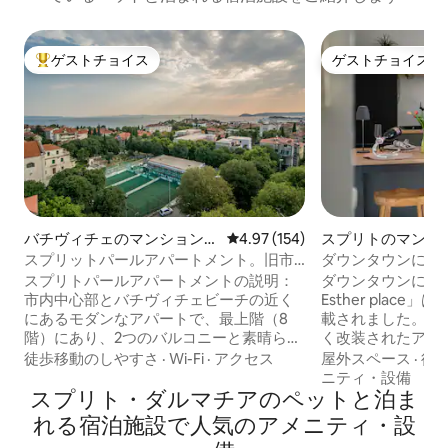
ゲストチョイス
ゲストチョイス
大好評のゲストチョイスです。
ゲストチョイス
バチヴィチェのマンション・
レビュー154件、5つ星中4.97
4.97 (154)
スプリトのマンシ
アパート
ート
スプリットパールアパートメント。旧市
ダウンタウンにあ
街の素晴らしい海の眺め。
Queen Estherの
スプリトパールアパートメントの説明：
ダウンタウンにある
市内中心部とバチヴィチェビーチの近く
Esther place
にあるモダンなアパートで、最上階（8
載されました。 
階）にあり、2つのバルコニーと素晴らし
く改装されたアー
い海の景色を楽しめます。ダブルベッド
り、ディオクレテ
徒歩移動のしやすさ
·
Wi-Fi
·
アクセス
屋外スペース
·
徒
を備えた寝室2部屋、バスルーム2部屋（1
の中心部に隣接し
ニティ・設備
部屋はスイート）、ソファベッドを備え
スプリト・ダルマチアのペットと泊ま
たキッチン、モダ
たリビングルームがあり、ソファベッド
イナーズベッドル
れる宿泊施設で人気のアメニティ・設
を広げて2名様を追加で収容できます。エ
備えた広々とした