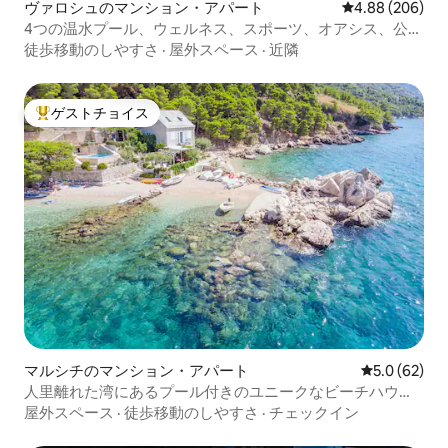
ヴァロシュのマンション・アパート
レビュー206件
4.88 (206)
4つの温水プール、ウェルネス、スポーツ、オアシス、公
園、森
徒歩移動のしやすさ
·
屋外スペース
·
近隣
ゲストチョイス
大好評のゲストチョイスです。
マルシチのマンション・アパート
レビュー62
5.0 (62)
人里離れた湾にあるプール付きのユニークなビーチハウ
ス！
屋外スペース
·
徒歩移動のしやすさ
·
チェックイン