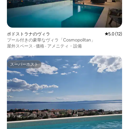
ポドストラナのヴィラ
レビュー12
5.0 (12)
プール付きの豪華なヴィラ「Cosmopolitan」
屋外スペース
·
価格
·
アメニティ・設備
スーパーホスト
スーパーホスト