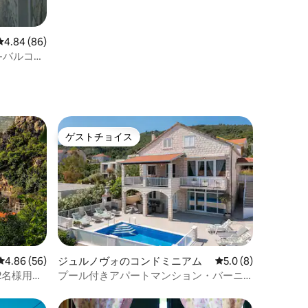
レビュー86件、5つ星中4.84つ星の平均評価
4.84 (86)
眺め-バルコニ
ゲストチョイス
ゲストチョイス
レビュー56件、5つ星中4.86つ星の平均評価
4.86 (56)
ジュルノヴォのコンドミニアム
レビュー8件、5つ星
5.0 (8)
2名様用の
プール付きアパートマンション・バーニ
ャ