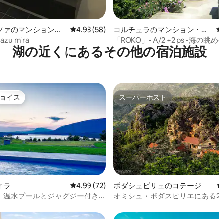
ツァのマンション・
レビュー58件、5つ星中4.93つ星の平均評価
4.93 (58)
コルチュラのマンション・ア
パート
oazu mira
「ROKO」- A/2 +2 ps -海の
湖の近くにあるその他の宿泊施設
ー-専用駐車場
ョイス
スーパーホスト
ョイス
スーパーホスト
中5.0つ星の平均評価
ィラ
レビュー72件、5つ星中4.99つ星の平均評価
4.99 (72)
ポダシュピリェのコテージ
！温水プールとジャグジー付き
オミシュ・ポダスピリエにある
ミニ石造りの家