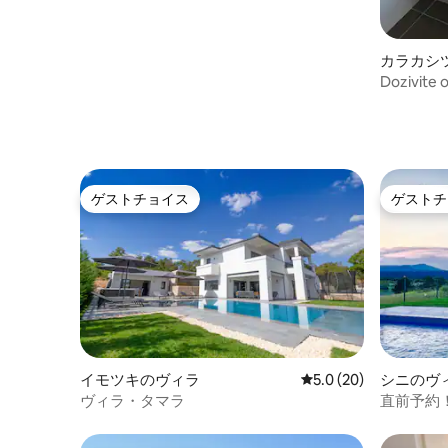
カラカシ
アパート
Dozivite 
ゲストチョイス
ゲストチ
ゲストチョイス
ゲストチ
イモツキのヴィラ
レビュー20件、5つ星
5.0 (20)
シニのヴ
ヴィラ・タマラ
直前予約
のヴィラ