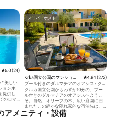
スプリト
スーパーホスト
ゲスト
スーパーホスト
ゲスト
ート
Holida
ト！
市内中心
なエリア
中に求め
します。 H
でモダン
エリアが
しいスプ
い滞在を
レビュー24件、5つ星中5.0つ星の平均評価
5.0 (24)
としたア
Krka国立公園のマンショ
レビュー273件、5つ星
4.84 (273)
えします
use * 美しい
ン・アパート
2室、モ
プール付きのダルマチアのオアシス • クル
ションホ
がありま
カ国立公園から10分
クルカ国立公園からわずか10分の、プー
を提供し
ル付きのダルマチアのオアシスへようこ
でのロマ
そ。自然、オリーブの木、広い庭園に囲
ョンサイ
まれたこの静かな隠れ家的な宿泊先は、
のアメニティ・設備
カップルやファミリーに最適です。プー
ル、プライベートテラス、高速Wi-Fi、無
料駐車場をお楽しみください。クルカ、
チコラ渓谷、地元の村、そしてわずか20