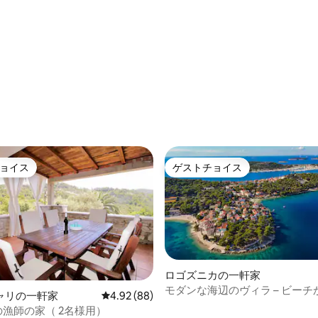
グルビネ
ョイス
ゲストチョイス
ョイス
ゲストチョイス
ロゴズニカの一軒家
モダンな海辺のヴィラ – ビーチ
ャリの一軒家
レビュー88件、5つ星中4.92つ星の平均評価
4.92 (88)
etの漁師の家（ 2名様用）
4.89つ星の平均評価