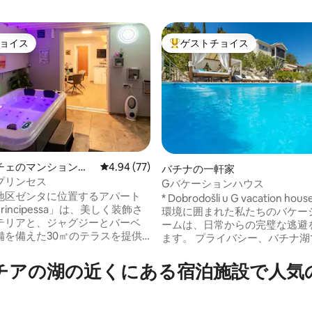
ョイス
ゲストチョイス
ョイス
大好評のゲストチョイスです。
チェのマンション・
レビュー77件、5つ星中4.94つ星の平均評価
4.94 (77)
4.98つ星の平均評価
バチナの一軒家
プリンセス
Gバケーションハウス
地区ゼンタに位置するアパート
* Dobrodošli u G vacation ho
rincipessa」は、美しく装飾さ
環境に囲まれた私たちのバケー
テリアと、ジャグジーとバーベ
ームは、日常からの完璧な逃避
備を備えた30㎡のテラスを提供
ます。 プライバシー、バチナ湖
す。テラスは全面ガラス張り
ンチックな散歩、レクリエーシ
コンと不透明なサーモロロカー
クリングをお楽しみください。 *プール *
チアの湖の近くにある宿泊施設で人気
えられているため、一年中楽し
ビーチ *湖の眺め * Wi - Fi接続。 *宿泊施設
 内部スペースは、2つ
周辺の無料駐車場 *赤外線サウナ *セカン
ダイニングエリアのある設備の
ダリキッチン *屋外グリル 今日の滞在を予