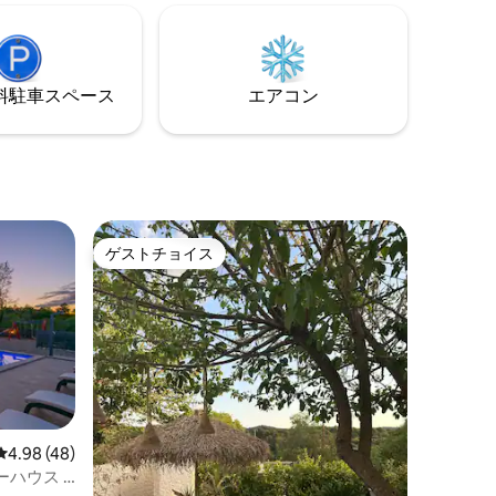
い休暇を
分のところにある美しいアドリア海のビ
ーチを探索してください。リラックスし
て本格的なダルマチアを体験してくださ
い。長期滞在の特別な手配については、
⁠車ス⁠ペ⁠ー⁠ス
エアコン
お気軽にご連絡ください。
ゲストチョイス
ゲストチョイス
レビュー48件、5つ星中4.98つ星の平均評価
4.98 (48)
ハウス -