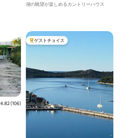
湖の眺望が楽しめるカントリーハウス
ト
ゲストチョイス
大好評のゲストチョイスです。
レビュー106件、5つ星中4.82つ星の平均評価
4.82 (106)