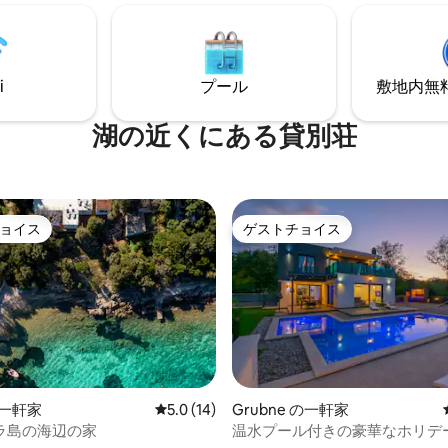
ッチン、シャワールーム付きの
約して、バチン湖で忘れられな
ムで構成されています。ゼンタ
体験しましょう！
テニクビーチとフィルレビーチ
か300メートルの場所にある、高
なエリアです。
i
プール
敷地内無料駐
湖の近くにある貸別荘
ョイス
ゲストチョイス
ョイス
ゲストチョイス
4.91つ星の平均評価
の一軒家
レビュー14件、5つ星中5.0つ星の平均評価
5.0 (14)
Grubne の一軒家
ラ島の海辺の家
温水プール付きの豪華なホリデー