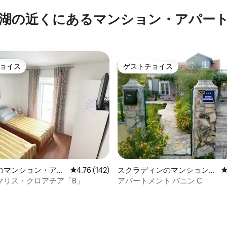
湖の近くにあるマンション・アパー
ョイス
ゲストチョイス
ョイス
ゲストチョイス
中4.91つ星の平均評価
のマンション・アパ
レビュー142件、5つ星中4.76つ星の平均評価
4.76 (142)
スクラディンのマンション・
アパート
マリス・クロアチア「B」
アパートメント バニン C