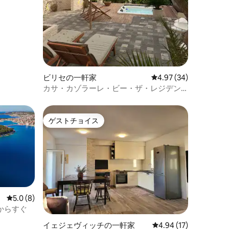
ビリセの一軒家
レビュー34件、5つ星
4.97 (34)
カサ・カゾラーレ・ビー・ザ・レジデン
ス
ゲストチョイス
ゲストチョイス
レビュー8件、5つ星中5.0つ星の平均評価
5.0 (8)
からすぐ
イェジェヴィッチの一軒家
レビュー17件、5つ星
4.94 (17)