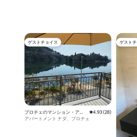
ゲストチョイス
ゲストチ
ゲストチョイス
ゲストチ
プロチェのマンション・アパ
レビュー28件、5つ星中
4.93 (28)
ート
アパートメント ナダ、プロチェ