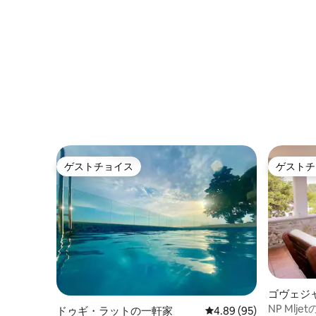
る一軒家「JOJA」
ゲストチョイス
ゲストチ
ゲストチョイス
ゲストチ
ゴヴェジ
NP Mlj
ドゥギ・ラットの一軒家
レビュー95件、5つ星中
4.89 (95)