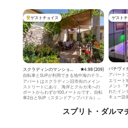
ゲストチョイス
ゲストチ
大好評のゲストチョイスです。
ゲストチ
バチヴィ
スクラディンのマンショ
レビュー209件、5つ星中
4.98 (209)
アパート
アパート
ン・アパート
自転車とSUPが利用できる地中海のテラス
エリート
アパート
アパートはスクラディン旧市街のメイン
メント「P
ストリートにあり、海岸とクルカ滝への
れたイン
ボートからわずか100メートルです。自転
キュー設
車2台とSUP（スタンドアップパドル）が
していま
含まれています。 本格的なダルマチアン
で、エア
スタイルでのグリル料理が可能です。 ** 3
スプリト・ダルマ
テンが備
泊以上のご滞在の場合、クルカ川でのボ
むことができます。
ート乗船または魚のグリルが含まれます**
の寝室、
地中海テラス： グリル ダイニング＆ラウ