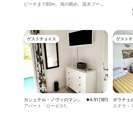
ビーチまで80m、海の眺め、温水プー
ル、その他の家35人
ゲストチョイス
ゲストチ
ゲストチョイス
ゲストチ
カシュテル・ノヴィのマンシ
レビュー181件、5つ星
4.91 (181)
ポラチェ
ョン・アパート
ート
アパート「ローゼス1」
ステラ・