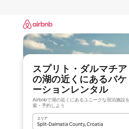
コ
ン
テ
ン
ツ
に
ス
キ
ッ
プ
スプリト・ダルマチア
の湖の近くにあるバケ
ーションレンタル
Airbnbで湖の近くにあるユニークな宿泊施設
索・予約しよう
エリア
検索結果が表示されたら、上下の矢印キーを使っ