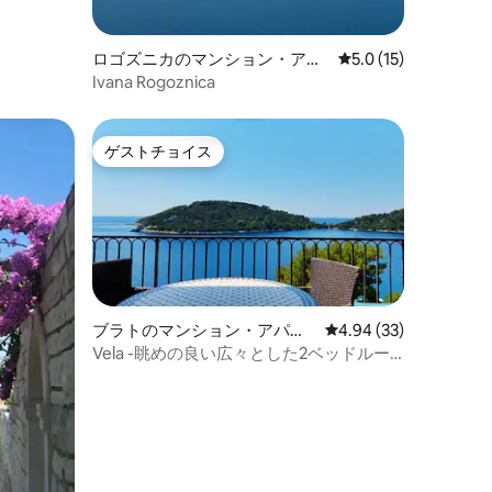
ロゴズニカのマンション・アパ
レビュー15件、5つ
5.0 (15)
ート
Ivana Rogoznica
ゲストチョイス
ゲストチョイス
ブラトのマンション・アパー
レビュー33件、5つ星
4.94 (33)
ト
Vela -眺めの良い広々とした2ベッドルー
ムのアパート