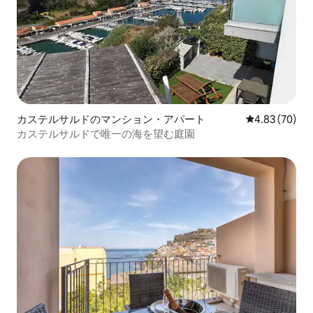
カステルサルドのマンション・アパート
レビュー70件
4.83 (70)
カステルサルドで唯一の海を望む庭園