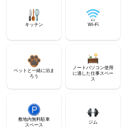
キッチン
Wi-Fi
ノートパソコン使用
ペットと一緒に泊ま
に適した仕事スペー
ろう
ス
敷地内無料駐⁠車
ジム
ス⁠ペ⁠ー⁠ス