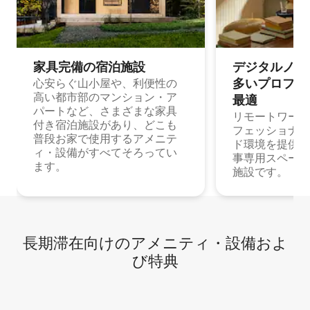
家具完備の宿⁠泊⁠施⁠設
デジタルノマド
多⁠いプ⁠ロ⁠フ⁠ェ⁠
心安らぐ山小屋や、利便性の
高い都市部のマンション・ア
最⁠適
パートなど、さまざまな家具
リモートワーク
付き宿泊施設があり、どこも
フェッショナル
普段お家で使用するアメニテ
ド環境を提供する
ィ・設備がすべてそろってい
事専用スペース
ます。
施設です。
長期滞在向け⁠のア⁠メ⁠ニ⁠テ⁠ィ⁠・設⁠備⁠およ
び特⁠典