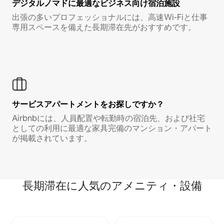
デジタルノマド⁠に最⁠適⁠なビ⁠ジ⁠ネ⁠ス⁠向⁠け宿⁠泊⁠施⁠設
出張の多いプロフェッショナルには、高速Wi-Fiと仕事
専用スペースを備えた長期滞在先がおすすめです。
サービスアパートメントをお探しですか？
Airbnbには、人員配置や転勤時の宿泊先、および社宅
としての利用に最適な家具完備のマンション・アパート
が掲載されています。
長期滞在に人気のアメニティ・設備