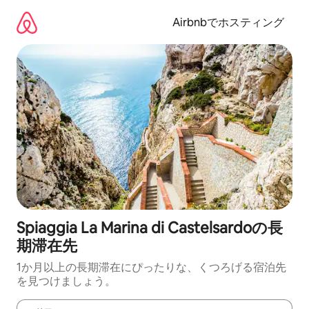
コ
ン
Airbnbでホスティング
テ
ン
ツ
に
ス
キ
ッ
プ
Spiaggia La Marina di Castelsardoの長
期滞在先
1か月以上の長期滞在にぴったりな、くつろげる宿泊先
を見つけましょう。