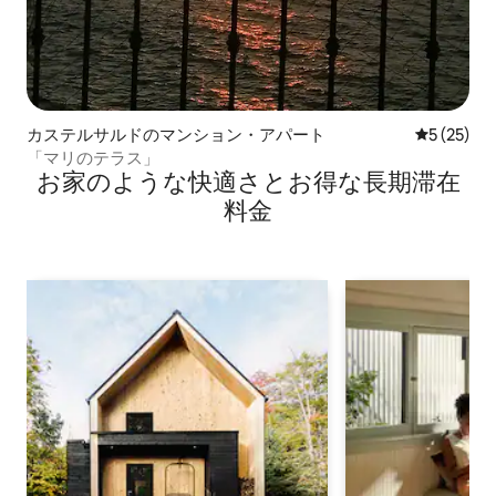
カステルサルドのマンション・アパート
レビュー2
5 (25)
「マリのテラス」
お家のような快⁠適⁠さ⁠とお⁠得⁠な長⁠期⁠滞⁠在
料⁠金