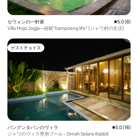
セウォンの一軒家
レビュー8
5.0 (8)
Villa Mojo Jogja—経験"kampoeng life" [ジャワ村の生活)
ゲストチョイス
ゲストチョイス
バングンタパンのヴィラ
レビュー18
5.0 (18)
ジャワのヴィラ専用プール - Omah Selaris Rabbit