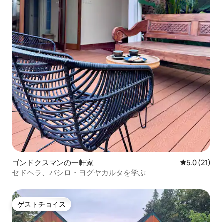
ゴンドクスマンの一軒家
レビュー21
5.0 (21)
セドヘラ、バシロ・ヨグヤカルタを学ぶ
ゲストチョイス
ゲストチョイス