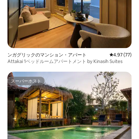
ンガグリックのマンション・アパート
レビュー77件
4.97 (77)
Attakai 1ベッドルームアパートメント by Kinasih Suites
スーパーホスト
スーパーホスト