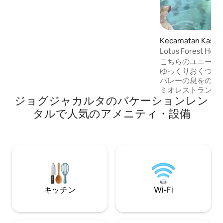
ライベートな時間を過ごすのにも、ロマ
ンチックな日々を一緒に過ごすのにも最
適な場所です！ レビューをチェック！
Kecamatan Kas
Lotus Forest Hous
こちらのユニーク
ゆっくりおくつろ
バレーの息をのむ
ミオレストランか
ジョグジャカルタのバケーションレン
適な2階建てのフ
はプライベートプ
タルで人気のアメニティ・設備
階には、屋外のト
がるキッチン、バ
いリビングルームがあり
アコン付きの寝室
良好なWi-Fi。
るこのロマンチッ
は、YIA空港から
ルへの訪問も簡単
キッチン
Wi-Fi