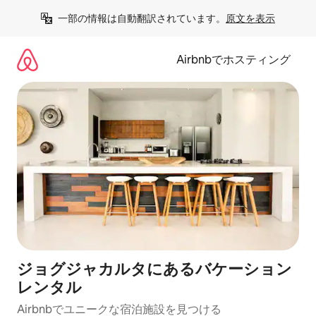
コ
一部の情報は自動翻訳されています。
原文を表示
ン
テ
ン
Airbnbでホスティング
ツ
に
ス
キ
ッ
プ
ジョグジャカルタにあるバケーション
レンタル
Airbnbでユニークな宿泊施設を見つける