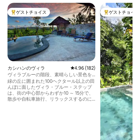
ゲストチョイス
ゲストチョイス
大好評のゲストチョイスです。
大好評のゲストチ
カシハンのヴィラ
レビュー182件、5つ星中4.96
4.96 (182)
ヴィラブルーの階段、素晴らしい景色を
望む専用ヴィラ
緑の丘に囲まれた100ヘクタール以上の田
んぼに面したヴィラ・ブルー・ステップ
は、街の中心部からわずか10 ～ 15分で、
散歩や自転車旅行、リラックスするのに
最適なエリアです。 こちらの復元された
伝統的な家には、すべてのアメニティ、
プライベートガーデン、プールがありま
す。朝食が含まれており、近くのBlue
Stepsレストランからすべての食事に対応
できます。 Villa Blue Stepsは、家族とプ