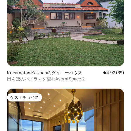
Kecamatan Kasihanのタイニーハウス
レビュー39件
4.92 (39)
田んぼのパノラマを望むAyomi Space 2
ゲストチョイス
ゲストチョイス