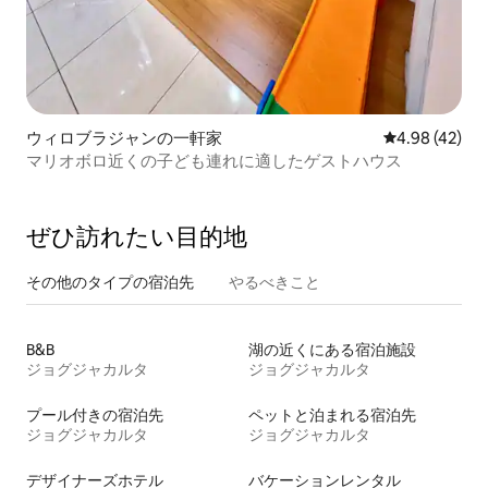
ウィロブラジャンの一軒家
レビュー42件
4.98 (42)
マリオボロ近くの子ども連れに適したゲストハウス
ぜひ訪⁠れ⁠た⁠い目⁠的⁠地
その他のタ⁠イ⁠プ⁠の宿⁠泊⁠先
やるべきこと
B&B
湖の近くにある宿泊施設
ジョグジャカルタ
ジョグジャカルタ
プール付きの宿泊先
ペットと泊まれる宿泊先
ジョグジャカルタ
ジョグジャカルタ
デザイナーズホテル
バケーションレンタル