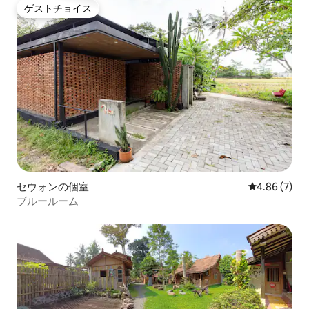
ゲストチョイス
ゲストチョイス
セウォンの個室
レビュー7件
4.86 (7)
ブルールーム