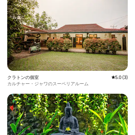
クラトンの個室
レビュー3
5.0 (3)
カルチャー・ジャワのスーペリアルーム