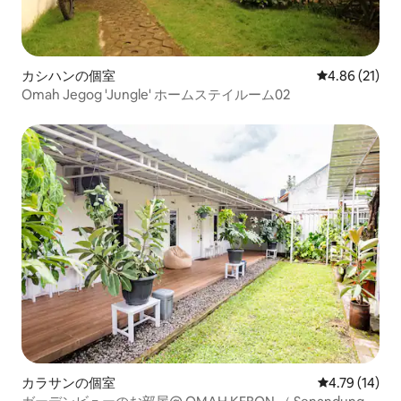
カシハンの個室
レビュー21件
4.86 (21)
Omah Jegog 'Jungle' ホームステイルーム02
カラサンの個室
レビュー14件
4.79 (14)