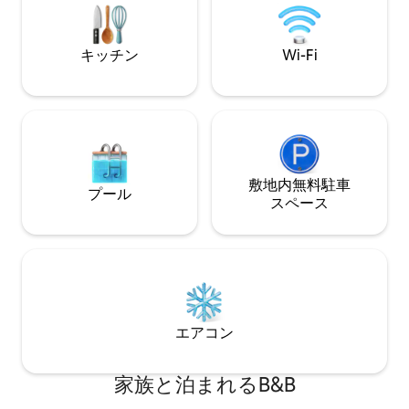
と2つのバスルームを共有しています。大
きます。休暇を過
人2名様とお子様2名様用の120 cm幅のベ
りについてもっと
ッドが2台あります。
す。
キッチン
Wi-Fi
敷地内無料駐⁠車
プール
ス⁠ペ⁠ー⁠ス
エアコン
家族と泊まれるB&B