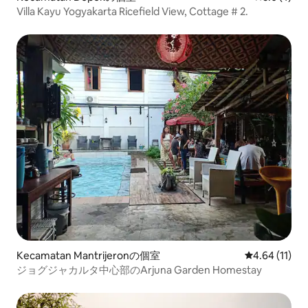
Villa Kayu Yogyakarta Ricefield View, Cottage # 2.
Kecamatan Mantrijeronの個室
レビュー11件
4.64 (11)
ジョグジャカルタ中心部のArjuna Garden Homestay