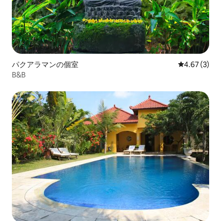
パクアラマンの個室
レビュー3件
4.67 (3)
B&B