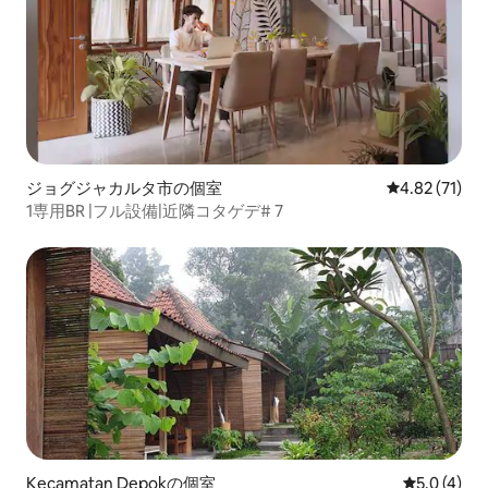
ジョグジャカルタ市の個室
レビュー71件
4.82 (71)
1専用BR |フル設備|近隣コタゲデ# 7
Kecamatan Depokの個室
レビュー4
5.0 (4)