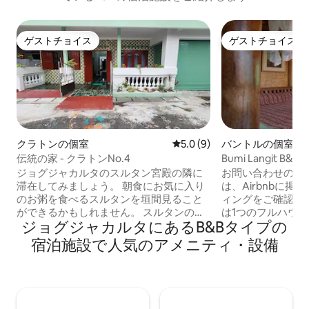
ゲストチョイス
ゲストチョイス
ゲストチョイス
ゲストチョイス
クラトンの個室
レビュー9件、5つ星中5.0
5.0 (9)
バントルの個室
伝統の家 - クラトンNo.4
Bumi Langit 
ジョグジャカルタのスルタン宮殿の隣に
お問い合わせの日
滞在してみましょう。 朝食にお気に入り
は、Airbnbに
のお粥を食べるスルタンを垣間見ること
ィングをご確認く
ができるかもしれません。 スルタンの宮
は1つのフルハウスがあ
ジョグジャカルタにあるB&Bタイプの
殿（クラトン）、北アルンアルン、南ア
Langitは、ベ
ルンアルン、ウィジラン通り、マリオボ
けでなく、イモギ
宿泊施設で人気のアメニティ・設備
ロ、ソノブドヨ美術館、タマンサリまで
の丘にあるパーマ
徒歩圏内の便利なロケーションです。 ホ
ー＆オーガニック
ットシャワー（専用）。 無料の水、コー
す。 私たちは森
ヒー、お茶。 1部屋につき2名様までの朝
入り、夜の街の明
食が無料です。 このお部屋は、他の2部屋
るヨグヤの美しい