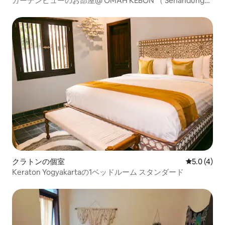
ガーデンビューのお部屋@ OMAH KEBON （ Senandung
）
クラトンの個室
レビュー4
5.0 (4)
Keraton Yogyakartaの1ベッドルーム スタンダード