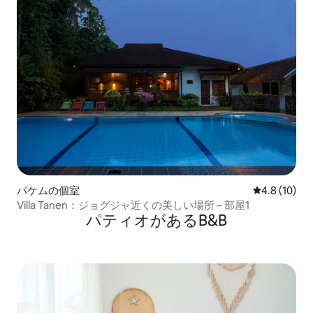
パケムの個室
レビュー10
4.8 (10)
Villa Tanen：ジョグジャ近くの美しい場所 – 部屋1
パティオがあるB&B