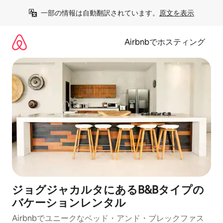
コ
一部の情報は自動翻訳されています。
原文を表示
ン
テ
ン
Airbnbでホスティング
ツ
に
ス
キ
ッ
プ
ジョグジャカルタにあるB&Bタイプの
バケーションレンタル
Airbnbでユニークなベッド・アンド・ブレックファス