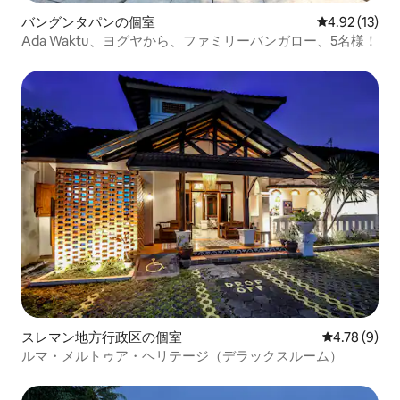
バングンタパンの個室
レビュー13件
4.92 (13)
Ada Waktu、ヨグヤから、ファミリーバンガロー、5名様！
スレマン地方行政区の個室
レビュー9件
4.78 (9)
ルマ・メルトゥア・ヘリテージ（デラックスルーム）