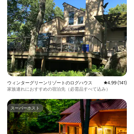
ウィンターグリーンリゾートのログハウス
レビュー141件
4.99 (141)
家族連れにおすすめの宿泊先（必需品すべて込み）
スーパーホスト
スーパーホスト