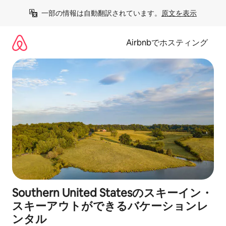
コ
一部の情報は自動翻訳されています。
原文を表示
ン
テ
ン
Airbnbでホスティング
ツ
に
ス
キ
ッ
プ
Southern United Statesのスキーイン・
スキーアウトができるバケーションレ
ンタル