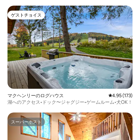
ゲストチョイス
ゲストチョイス
マクヘンリーのログハウス
レビュー173件
4.95 (173)
湖へのアクセス•ドック〜ジャグジー•ゲームルーム•犬OK！
スーパーホスト
スーパーホスト