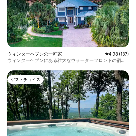
ウィンターヘブンの一軒家
レビュー137件
4.98 (137)
ウィンターヘブンにある壮大なウォーターフロントの宿泊
先
ゲストチョイス
ゲストチョイス