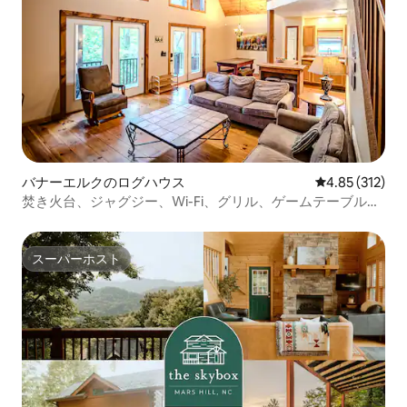
バナーエルクのログハウス
レビュー312件
4.85 (312)
焚き火台、ジャグジー、Wi-Fi、グリル、ゲームテーブル付
きのログハウス
スーパーホスト
スーパーホスト