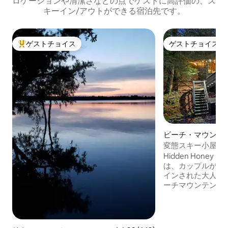
ロケーションや清潔さなどの点でゲストに高評価の、ス
キーイン/アウトができる宿泊先です。
ゲストチョイス
ゲストチョイス
大好評のゲストチョイスです。
ゲストチョイス
ビーチ・マウンテ
ハウス
変態スキー小屋 | 
BDSMをテーマに
Hidden Honey Ho
は、カップルが再
インされた大人専
ーチマウンテン・
かいに位置し、ス
ク、ハイキング、
所、コーヒーショ
元のお店までわず