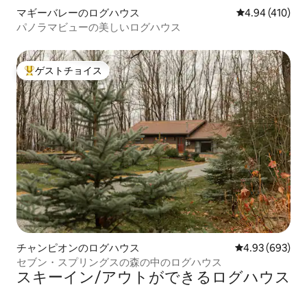
マギーバレーのログハウス
レビュー410件
4.94 (410)
パノラマビューの美しいログハウス
ゲストチョイス
大好評のゲストチョイスです。
チャンピオンのログハウス
レビュー693件
4.93 (693)
セブン・スプリングスの森の中のログハウス
スキーイン/アウトができるログハウス