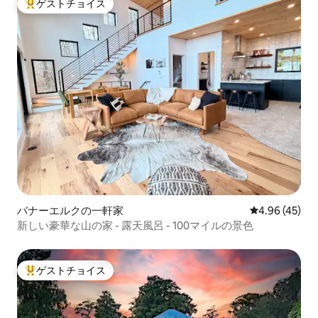
ゲストチョイス
大好評のゲストチョイスです。
バナーエルクの一軒家
レビュー45件
4.96 (45)
新しい豪華な山の家 - 露天風呂 - 100マイルの景色
ゲストチョイス
大好評のゲストチョイスです。