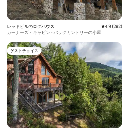
レッドビルのログハウス
レビュー282
4.9 (282)
カーナーズ・キャビン - バックカントリーの小屋
ゲストチョイス
ゲストチョイス