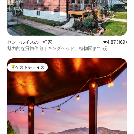
セントルイスの一軒家
レビュー169件
4.87 (169)
魅力的な貸切住宅｜キングベッド、植物園まで5分
ゲストチョイス
大好評のゲストチョイスです。