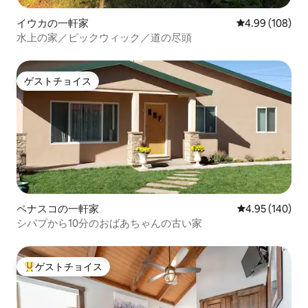
イウカの一軒家
レビュー108件
4.99 (108)
水上の家／ピックウィック／道の尽頭
ゲストチョイス
ゲストチョイス
ペナスコの一軒家
レビュー140件
4.95 (140)
シパプから10分のおばあちゃんの古い家
ゲストチョイス
大好評のゲストチョイスです。