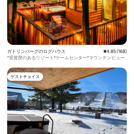
ガトリンバーグのログハウス
レビュー168件
4.85 (168)
*受賞歴のあるリゾート*ゲームセンター*マウンテンビュー
ゲストチョイス
ゲストチョイス