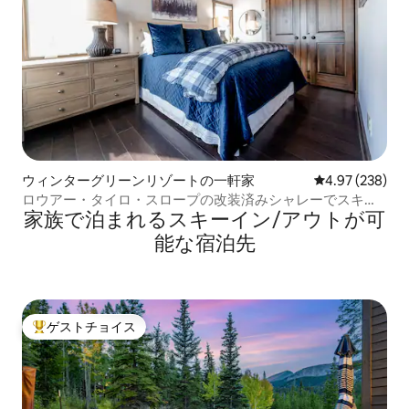
ウィンターグリーンリゾートの一軒家
レビュー238件
4.97 (238)
ロウアー・タイロ・スロープの改装済みシャレーでスキー
家族で泊まれるスキーイン/アウトが可
イン・スキーアウトとホットタブを楽しめます
能な宿泊先
ゲストチョイス
大好評のゲストチョイスです。