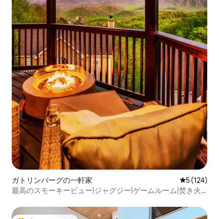
ガトリンバーグの一軒家
レビュー12
5 (124)
最高のスモーキービュー|ジャグジー|ゲームルーム|焚き火
台