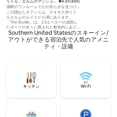
リトル・エルムのマンショ
レビュー449件、5つ星中4.93
4.93 (449)
ャグジーでくつろ
ン・アパート
湖畔のワンルームで心の安らぎを見つけ
リラックスしたり
よう
この隠れたオアシスは、テキサス州リト
プレイルームを探
ルエルムのルイスビル湖にあります。
予約前にハウスル
「The Studio」は、2.5エーカーの成熟し
い。旅行保険のご
たオークの木々に囲まれた敷地内にあり
す。ご予約は25
Southern United Statesのスキーイン/
ます。ほとんどの方が、リセットした
す。寒い時期は四
り、時間を巻き戻したり、充電したりす
めします。
アウトができる宿泊先で人気のアメニ
るために来られます。疲れた心のための
ティ・設備
休息を求めています。もし、お探しのも
のが穏やかさでない場合は……ショッピン
グ：フリスコ・カウボーイズのスポーツ
スタジアム、レガシーウェスト、ザ・コ
ロニーのグランドビュー、PGAも近くに
あります。骨董品探し：テキサス州デン
トンのダウンタウンまたはマッキニー。
あるいは、単にくつろいでリラックスし
キッチン
Wi-Fi
たり、釣りを楽しんだりできます。色鮮
やかな空の下、カヤックに乗って出かけ
ましょう。