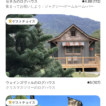
セネカのログハウス
レビュー172件
4.88 (172)
集まってお祝いしよう：ジャグジー•ゲームルーム•バー
ゲストチョイス
大好評のゲストチョイスです。
ウェインズヴィルのログハウス
レビュー10
5 (107)
クリスマスツリーのログハウス
ゲストチョイス
大好評のゲストチョイスです。