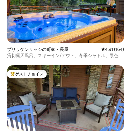
ブリッケンリッジの町家・長屋
レビュー164件
4.91 (164)
貸切露天風呂、スキーイン/アウト、冬季シャトル、景色
ゲストチョイス
大好評のゲストチョイスです。