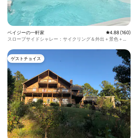
ベイジーの一軒家
レビュー160件
4.88 (160)
スロープサイドシャレー：サイクリング＆外出＋景色＋露
天風呂・ジャグジー
ゲストチョイス
ゲストチョイス