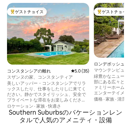
ゲストチョイス
ゲストチョイス
大好評のゲストチョイスです。
大好評のゲストチ
ロンデボッシュの
マウンテンビュー
コンスタンシアの離れ
レビュー35件、5つ星中5.0
5.0 (35)
ウス
緑豊かなニューラ
スザンヌの家、コンスタンティア
部にある広々とした
美しいアッパー・コンスタンシアでリラ
ァミリーホーム。
ックスしたり、仕事をしたりしに来てく
エンターテイメン
ださい。静かでスタイリッシュ、安全で
たモダンなキッチ
価格
·
家族
·
清潔さ
プライベートな滞在をお楽しみくださ
備えています。 2
い。美しいマウンテンビューが楽しめる
ロケーション
·
家族
·
快適さ
スルーム付き）と
クリスタルクリアなプール。 中心部に位
Southern Suburbsのバケーションレン
ムを共用する寝室
置し、多くのコンスタンシアのワイン農
タルで人気のアメニティ・設備
ベートプールエリ
園の近くです。 ネスプレッソマシン、エ
ウンテンの壮大な
アフライヤー、電子レンジ、冷蔵庫、コ