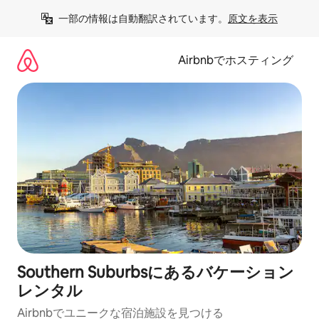
コ
一部の情報は自動翻訳されています。
原文を表示
ン
テ
ン
Airbnbでホスティング
ツ
に
ス
キ
ッ
プ
Southern Suburbsにあるバケーション
レンタル
Airbnbでユニークな宿泊施設を見つける