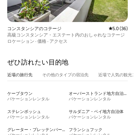
コンスタンシアのコテージ
レビュー36
5.0 (36)
高級コンスタンシア・エステート内のおしゃれなコテージ
ロケーション
·
価格
·
アクセス
ぜひ訪⁠れ⁠た⁠い目⁠的⁠地
近場の旅行先
その他のタ⁠イ⁠プ⁠の宿⁠泊⁠先
近場で人気の観光
ケープタウン
オーバーストランド地方自治体
バケーションレンタル
バケーションレンタル
ステレンボッシュ
サルダニア・ベイ地方自治体
バケーションレンタル
バケーションレンタル
グレーター・プレッテンバーグ・ベイ
フランシュフック