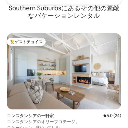
Southern Suburbsにあるその他の素敵
なバケーションレンタル
ゲストチョイス
大好評のゲストチョイスです。
コンスタンシアの一軒家
レビュー24
5.0 (24)
コンスタンシアのオリーブコテージ。
ロケーション
·
眺め
·
グリル