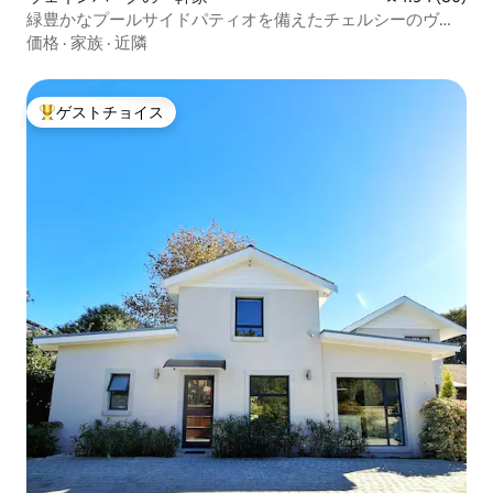
緑豊かなプールサイドパティオを備えたチェルシーのヴィ
クトリア様式の宿泊先
価格
·
家族
·
近隣
ゲストチョイス
大好評のゲストチョイスです。