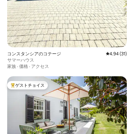
コンスタンシアのコテージ
レビュー31件
4.94 (31)
サマーハウス
家族
·
価格
·
アクセス
ゲストチョイス
大好評のゲストチョイスです。