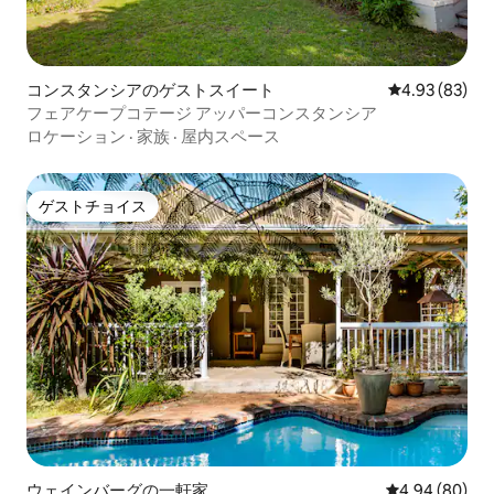
コンスタンシアのゲストスイート
レビュー83件
4.93 (83)
フェアケープコテージ アッパーコンスタンシア
ロケーション
·
家族
·
屋内スペース
ゲストチョイス
ゲストチョイス
ウェインバーグの一軒家
レビュー80件
4.94 (80)