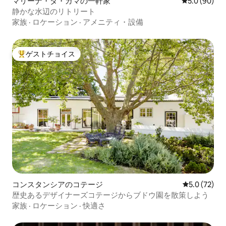
マリーナ・ダ・ガマの一軒家
レビュー90
5.0 (90)
静かな水辺のリトリート
家族
·
ロケーション
·
アメニティ・設備
ゲストチョイス
大好評のゲストチョイスです。
コンスタンシアのコテージ
レビュー72
5.0 (72)
歴史あるデザイナーズコテージからブドウ園を散策しよう
家族
·
ロケーション
·
快適さ