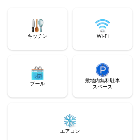
ストラン、コーヒ
ンロを備えた設備の整ったキッチン。 薄
リームパーラー、
型スマートテレビ、Appleボックス。
まで徒歩圏内。ケ
HomePodとエアコン。専用バスルーム。
ある安全な宿泊施
高速Wi-Fi。 クイーンサイズベッドと、ソ
れやグループに最
ファーベッドになるレザーソファ。安全
な裏道の駐車場。
キッチン
Wi-Fi
敷地内無料駐⁠車
プール
ス⁠ペ⁠ー⁠ス
エアコン