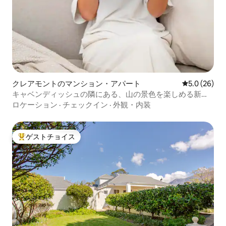
クレアモントのマンション・アパート
レビュー26
5.0 (26)
キャベンディッシュの隣にある、山の景色を楽しめる新築
のワンルームマンション
ロケーション
·
チェックイン
·
外観・内装
ゲストチョイス
大好評のゲストチョイスです。