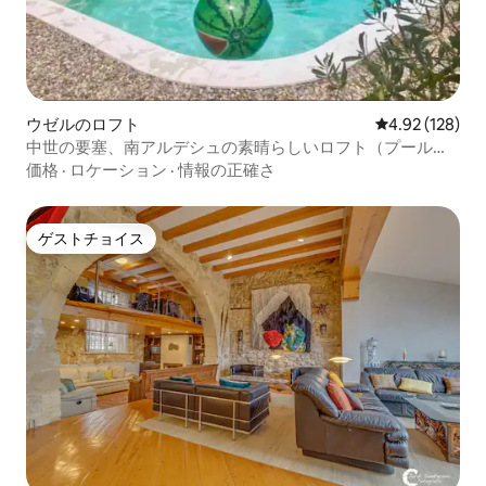
ウゼルのロフト
レビュー128件
4.92 (128)
中世の要塞、南アルデシュの素晴らしいロフト（プール付
き）
価格
·
ロケーション
·
情報の正確さ
ゲストチョイス
ゲストチョイス