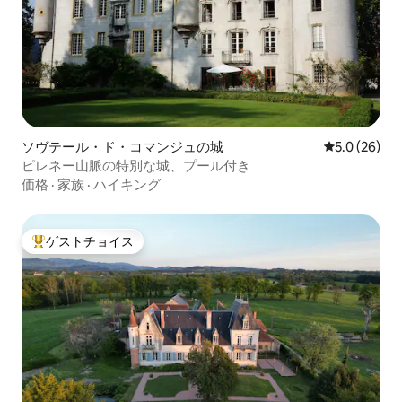
ソヴテール・ド・コマンジュの城
レビュー26
5.0 (26)
ピレネー山脈の特別な城、プール付き
価格
·
家族
·
ハイキング
ゲストチョイス
大好評のゲストチョイスです。