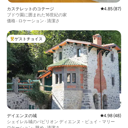
カステレットのコテージ
レビュー87件
4.85 (87)
ブドウ園に囲まれた16世紀の家
価格
·
ロケーション
·
清潔さ
ゲストチョイス
大好評のゲストチョイスです。
デイエンヌの城
レビュー48件
4.98 (48)
シェイレル城のパビリオン ディエンヌ・ピュイ・マリー
ロケーション
·
眺め
·
清潔さ