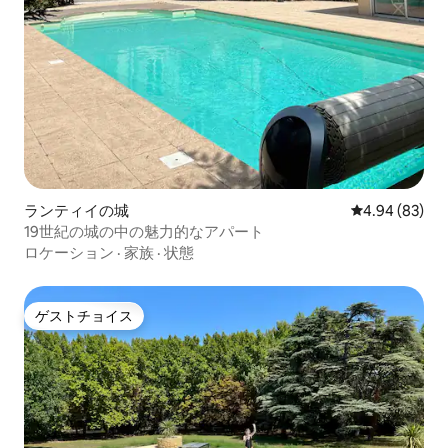
ランティイの城
レビュー83件
4.94 (83)
19世紀の城の中の魅力的なアパート
ロケーション
·
家族
·
状態
ゲストチョイス
ゲストチョイス