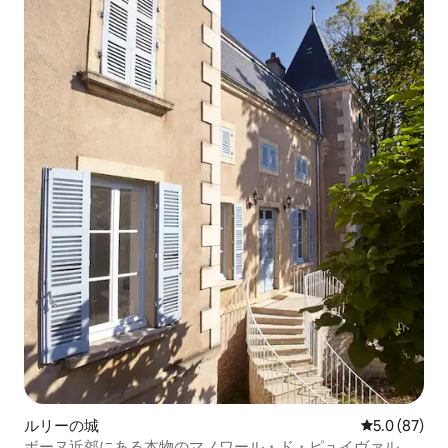
ルリーの城
レビュー87
5.0 (87)
ボーヌ近郊にある本物のマノワール・ド・ピュイヴァル