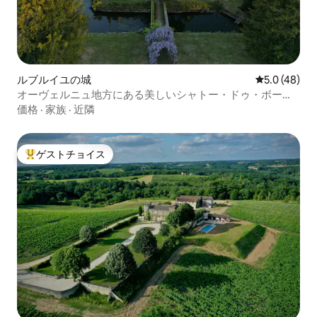
ルブルイユの城
レビュー48
5.0 (48)
オーヴェルニュ地方にある美しいシャトー・ドゥ・ボーポ
ワリエ
価格
·
家族
·
近隣
ゲストチョイス
大好評のゲストチョイスです。