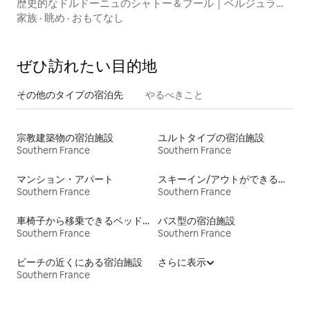
歴史的なドルドーニュのシャトー＆プール｜ベルジュラッ
ク近く
家族
·
眺め
·
おもてなし
ぜひ訪⁠れ⁠た⁠い目⁠的⁠地
その他のタ⁠イ⁠プ⁠の宿⁠泊⁠先
やるべきこと
宗教建築物の宿泊施設
ユルトタイプの宿泊施設
Southern France
Southern France
マンション・アパート
スキーイン/アウトができる宿泊先
Southern France
Southern France
車椅子から移乗できるベッドがある宿泊施設
バス型の宿泊施設
Southern France
Southern France
ビーチの近くにある宿泊施設
さらに表示
Southern France