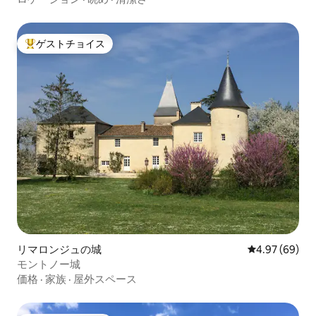
ゲストチョイス
大好評のゲストチョイスです。
リマロンジュの城
レビュー69件
4.97 (69)
モントノー城
価格
·
家族
·
屋外スペース