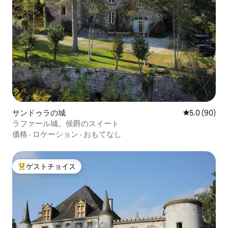
サンドゥラの城
レビュー90
5.0 (90)
ラファール城。侯爵のスイート
価格
·
ロケーション
·
おもてなし
ゲストチョイス
大好評のゲストチョイスです。