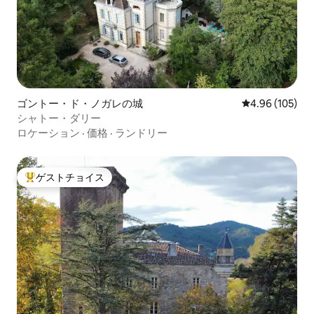
ゴントー・ド・ノガレの城
レビュー105件
4.96 (105)
シャトー・ダリー
ロケーション
·
価格
·
ランドリー
ゲストチョイス
大好評のゲストチョイスです。