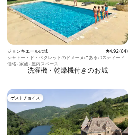
ジョンキエールの城
レビュー64件
4.92 (64)
シャトー・ド・ペクレットのドメーヌにあるバスティード
価格
·
家族
·
屋内スペース
洗濯機・乾燥機付きのお城
ゲストチョイス
ゲストチョイス