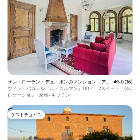
サン・ローラン・デュ・ポンのマンション・アパ
レビュー16
5.0 (16)
ート
ヴィラ・バガテル「ル・カルマン」110㎡、2スイート、公
園
ロケーション
·
家族
·
キッチン
ゲストチョイス
ゲストチョイス