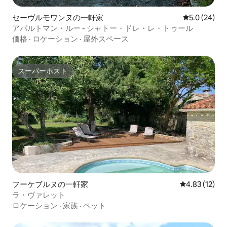
セーヴルモワンヌの一軒家
レビュー24
5.0 (24)
アパルトマン・ルー - シャトー・ドレ・レ・トゥール
価格
·
ロケーション
·
屋外スペース
スーパーホスト
スーパーホスト
フーケブルヌの一軒家
レビュー12件
4.83 (12)
ラ・ヴァレット
ロケーション
·
家族
·
ペット