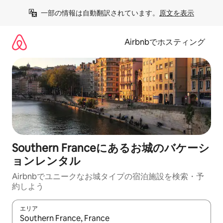
コ
一部の情報は自動翻訳されています。
原文を表示
ン
テ
ン
Airbnbでホスティング
ツ
に
ス
キ
ッ
プ
Southern Franceにあるお城のバケーシ
ョンレンタル
Airbnbでユニークなお城タイプの宿泊施設を検索・予
約しよう
エリア
検索結果が表示されたら、上下の矢印キーを使って移動するか、