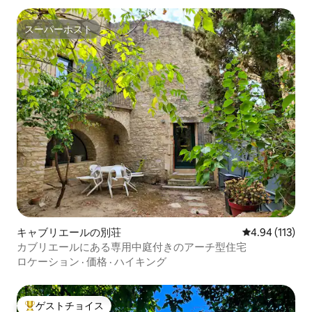
スーパーホスト
スーパーホスト
キャブリエールの別荘
レビュー113件
4.94 (113)
カブリエールにある専用中庭付きのアーチ型住宅
ロケーション
·
価格
·
ハイキング
ゲストチョイス
大好評のゲストチョイスです。