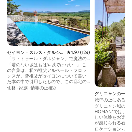
セイヨン・スルス・ダルジャ
レビュー129件、5つ星中4.97
4.97 (129)
ンの塔・タワー
「ラ・トゥール・ダルジャン」で魔法の
ような体験を
​「塔のない城はもはや城ではない…」 こ
の言葉は、私の祖父アルベール・フロラ
ンスが、曾祖父がセイヨンについて書い
た本の中で引用したもので、この邸宅の
魂を表現するものです。私たちは、この
価格
·
家族
·
情報の正確さ
ユニークな家系の遺産を喜びを持って共
グリニャンの一軒
有しています。 ​古代の石造りと現代的な
城壁の上にある吊
快適さが融合した、この独特の邸宅は、
クな魅力
グリニャン城の城壁
絶対的な静けさと、サント・ボーム山、
HOMAN*では、
サント・ヴィクトワール山、アルプス山
しい体験をお楽しみ
脈の壮大な景色を楽しめる場所です。プ
が感じられる石造
ロヴァンスの中心部に位置する、活力を
18世紀に建てら
ロケーション
·
ハ
取り戻せる魔法のような場所です。