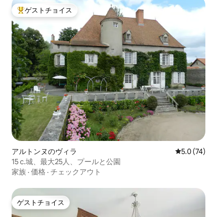
ゲストチョイス
大好評のゲストチョイスです。
アルトンヌのヴィラ
レビュー74
5.0 (74)
15 c.城、最大25人、プールと公園
家族
·
価格
·
チェックアウト
ゲストチョイス
ゲストチョイス