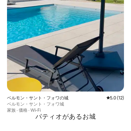
ベルモン・サント・フォワの城
レビュー12
5.0 (12)
ベルモン・サント・フォワ城
家族
·
価格
·
Wi-Fi
パティオがあるお城