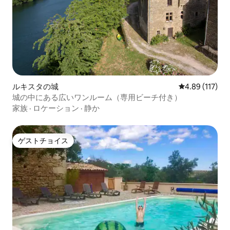
ルキスタの城
レビュー117件
4.89 (117)
城の中にある広いワンルーム（専用ビーチ付き）
家族
·
ロケーション
·
静か
ゲストチョイス
ゲストチョイス