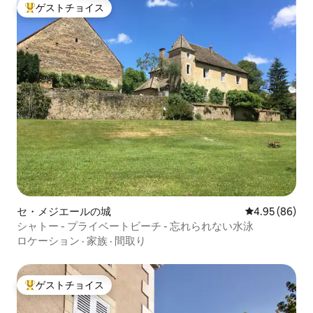
ゲストチョイス
大好評のゲストチョイスです。
セ・メジエールの城
レビュー86件
4.95 (86)
シャトー - プライベートビーチ - 忘れられない水泳
ロケーション
·
家族
·
間取り
ゲストチョイス
大好評のゲストチョイスです。