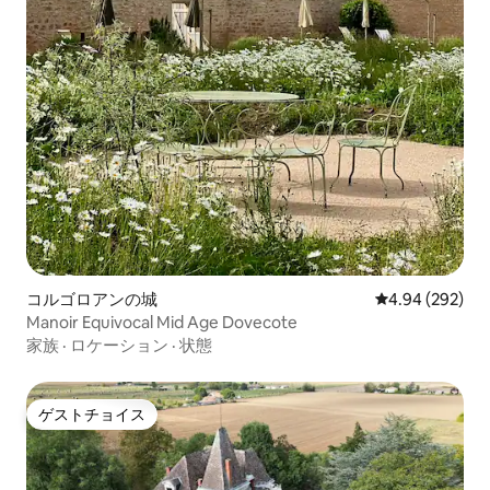
コルゴロアンの城
レビュー292件
4.94 (292)
Manoir Equivocal Mid Age Dovecote
家族
·
ロケーション
·
状態
ゲストチョイス
ゲストチョイス