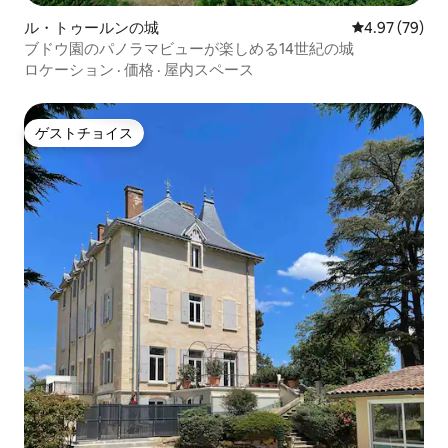
ル・トゥールンの城
レビュー79件
4.97 (79)
ブドウ園のパノラマビューが楽しめる14世紀の城
ロケーション
·
価格
·
屋内スペース
ゲストチョイス
ゲストチョイス