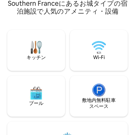
Southern Franceにあるお城タイプの宿
の部屋があり、そ
る明るいキッチンに
泊施設で人気のアメニティ・設備
には、ラベンダー
ーブの木に囲まれ
下げ式の庭／テラ
その瞬間を楽しむ
HOMAN：ペガ
精神を持つ者」
キッチン
Wi-Fi
敷地内無料駐⁠車
プール
ス⁠ペ⁠ー⁠ス