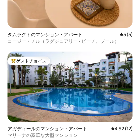
タムラグトのマンション・アパート
レビュー
5 (5)
コージー・チル（ラグジュアリー - ビーチ、プール）
ゲストチョイス
大好評のゲストチョイスです。
アガディールのマンション・アパート
レビュー12件
4.92 (12)
マリーナの豪華な大型マンション