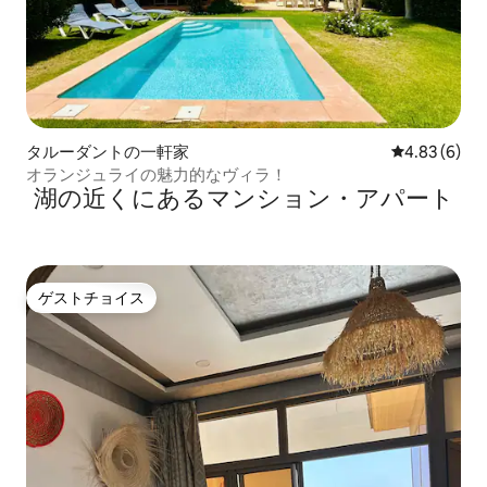
タルーダントの一軒家
レビュー6件
4.83 (6)
オランジュライの魅力的なヴィラ！
湖の近くにあるマンション・アパート
ゲストチョイス
ゲストチョイス