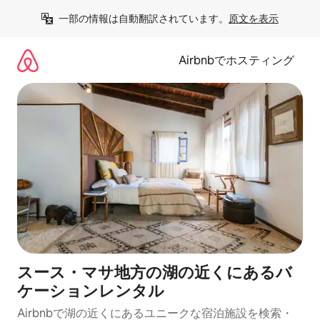
コ
一部の情報は自動翻訳されています。
原文を表示
ン
テ
ン
Airbnbでホスティング
ツ
に
ス
キ
ッ
プ
スース・マサ地方の湖の近くにあるバ
ケーションレンタル
Airbnbで湖の近くにあるユニークな宿泊施設を検索・