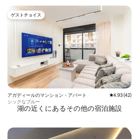
ゲストチョイス
ゲストチョイス
アガディールのマンション・アパート
レビュー42件
4.93 (42)
シックなブルー
湖の近くにあるその他の宿泊施設