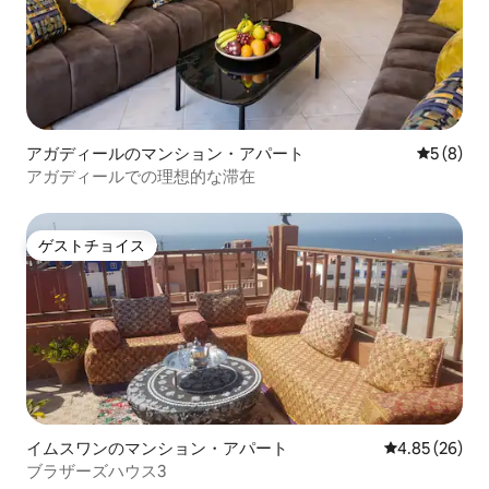
アガディールのマンション・アパート
レビュー
5 (8)
アガディールでの理想的な滞在
ゲストチョイス
ゲストチョイス
イムスワンのマンション・アパート
レビュー26件
4.85 (26)
ブラザーズハウス3