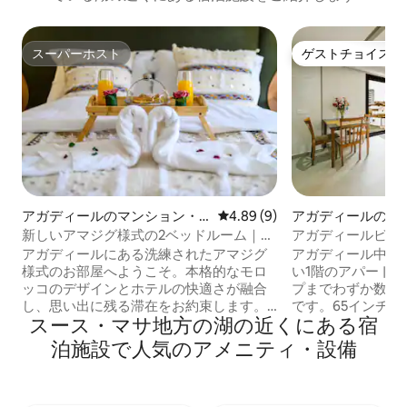
スーパーホスト
ゲストチョイス
スーパーホスト
ゲストチョイス
アガディールのマンション・
レビュー9件、5つ星中4.89
4.89 (9)
アガディールのマ
アパート
アパート
新しいアマジグ様式の2ベッドルーム｜ア
アガディールビー
ガディール中心部
ール・セントラル
アガディールにある洗練されたアマジグ
アガディール中心
様式のお部屋へようこそ。本格的なモロ
い1階のアパート
ッコのデザインとホテルの快適さが融合
プまでわずか数歩
し、思い出に残る滞在をお約束します。
です。65インチテレ
スース・マサ地方の湖の近くにある宿
特長： — アマジグ様式のマンション・ア
キッチンを備えた
パート貸切 — 2寝室、エアコン付きの主
エリアをお楽しみ
泊施設で人気のアメニティ・設備
寝室 — スマートテレビとエアコンが備わ
り、アガディール
ったエレガントなリビングルーム — 自然
サンドボード、パ
の景色が見えるバルコニー — 設備・器具
プ、サーフィン、