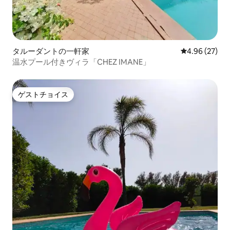
タルーダントの一軒家
レビュー27件
4.96 (27)
温水プール付きヴィラ「CHEZ IMANE」
ゲストチョイス
ゲストチョイス