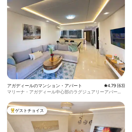
アガディールのマンション・アパート
レビュー63件
4.79 (63)
マリーナ・アガディール中心部のラグジュアリーアパート
メント
ゲストチョイス
大好評のゲストチョイスです。