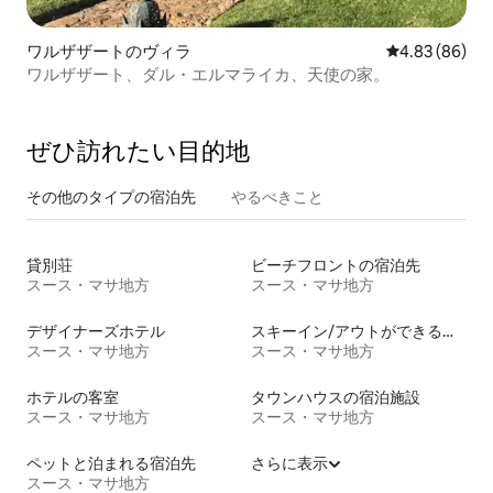
ワルザザートのヴィラ
レビュー86件
4.83 (86)
ワルザザート、ダル・エルマライカ、天使の家。
ぜひ訪⁠れ⁠た⁠い目⁠的⁠地
その他のタ⁠イ⁠プ⁠の宿⁠泊⁠先
やるべきこと
貸別荘
ビーチフロントの宿泊先
スース・マサ地方
スース・マサ地方
デザイナーズホテル
スキーイン/アウトができる宿泊先
スース・マサ地方
スース・マサ地方
ホテルの客室
タウンハウスの宿泊施設
スース・マサ地方
スース・マサ地方
ペットと泊まれる宿泊先
さらに表示
スース・マサ地方