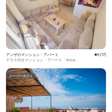
アンザのマンション・アパート
レビュー1
5 (17)
テラス付きマンション・アパート「Anza」
スーパーホスト
スーパーホスト