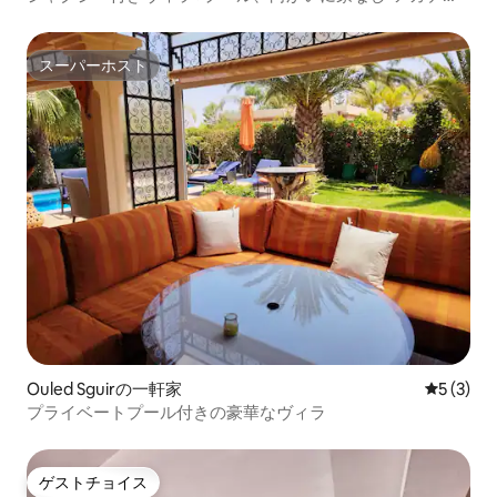
ールまで35km
スーパーホスト
スーパーホスト
Ouled Sguirの一軒家
レビュー
5 (3)
プライベートプール付きの豪華なヴィラ
ゲストチョイス
ゲストチョイス