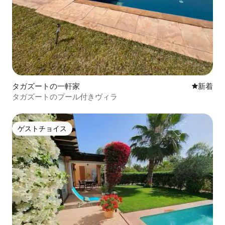
タガズートの一軒家
新しい宿
新着
タガズートのプール付きヴィラ
ゲストチョイス
ゲストチョイス