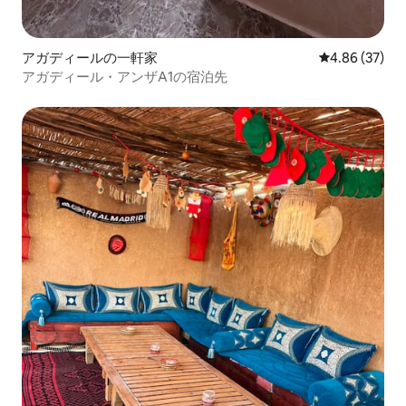
アガディールの一軒家
レビュー37件
4.86 (37)
アガディール・アンザA1の宿泊先