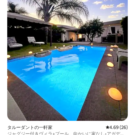
タルーダントの一軒家
レビュー26件
4.69 (26)
ジャグジー付きヴィラ+プール、向かいに家なし•アガディ