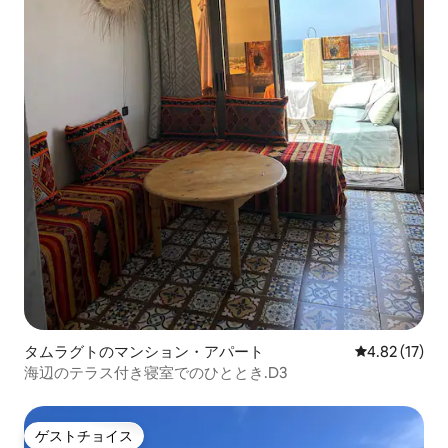
タムラグトのマンション・アパート
レビュー17件
4.82 (17)
海辺のテラス付き寝室でのひととき.D3
ゲストチョイス
ゲストチョイス