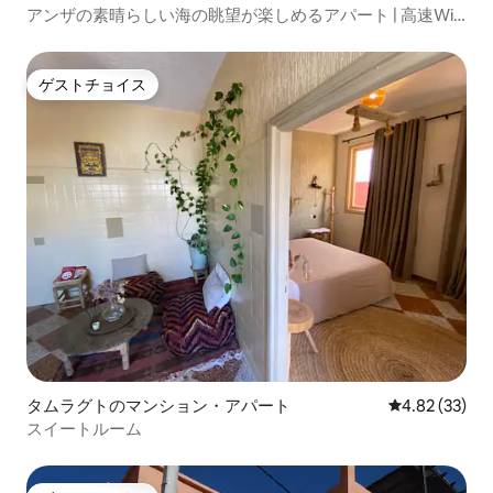
アンザの素晴らしい海の眺望が楽しめるアパート | 高速Wi-
Fi
ゲストチョイス
ゲストチョイス
タムラグトのマンション・アパート
レビュー33件
4.82 (33)
スイートルーム