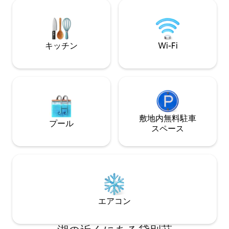
のそろったキッチン — バスルーム2室 —
ジェットスキー、
高速Wi-Fi — ご要望に応じてベビーベッド
い体験を計画する
— 駐車場 ロケーション： — ビーチまで
港送迎サービスを
徒歩7分 — パルク・アル・インビアート
⚠️ 登録済みのゲ
まで1分 — マクドナルドまで2分 — 入り口
り、外部からの訪
キッチン
Wi-Fi
にBIM — カフェやショップの近く
敷地内無料駐⁠車
プール
ス⁠ペ⁠ー⁠ス
エアコン