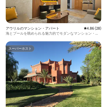
アウリルのマンション・アパート
レビュー28件
4.86 (28)
海とプールを眺められる魅力的でモダンなマンション・ア
パート
スーパーホスト
スーパーホスト