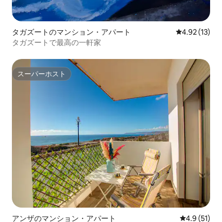
タガズートのマンション・アパート
レビュー13件
4.92 (13)
タガズートで最高の一軒家
スーパーホスト
スーパーホスト
アンザのマンション・アパート
レビュー51
4.9 (51)