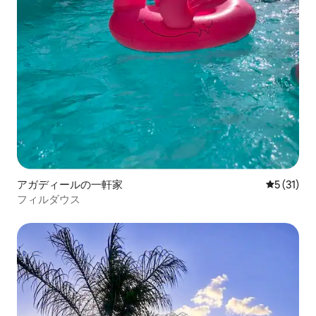
アガディールの一軒家
レビュー3
5 (31)
フィルダウス