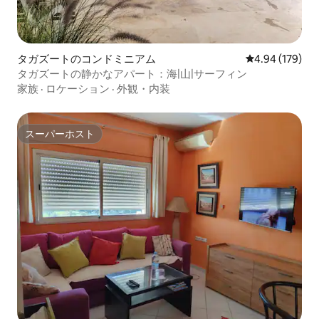
タガズートのコンドミニアム
レビュー179件
4.94 (179)
タガズートの静かなアパート：海|山|サーフィン
家族
·
ロケーション
·
外観・内装
スーパーホスト
スーパーホスト