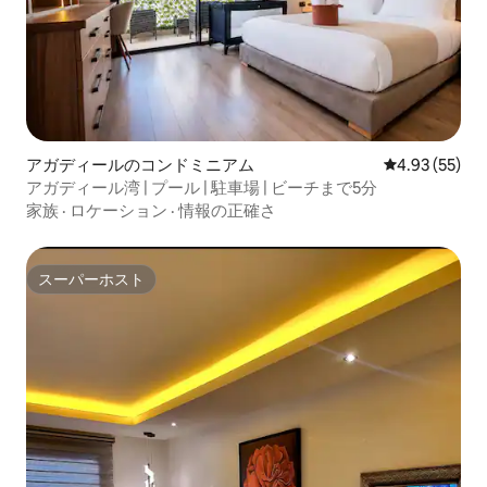
アガディールのコンドミニアム
レビュー55件
4.93 (55)
アガディール湾 | プール | 駐車場 | ビーチまで5分
家族
·
ロケーション
·
情報の正確さ
スーパーホスト
スーパーホスト