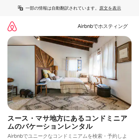
コ
一部の情報は自動翻訳されています。
原文を表示
ン
テ
ン
Airbnbでホスティング
ツ
に
ス
キ
ッ
プ
スース・マサ地方にあるコンドミニア
ムのバケーションレンタル
Airbnbでユニークなコンドミニアムを検索・予約しよ