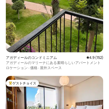
アガディールのコンドミニアム
レビュー152
4.9 (152)
アガディールのマリーナにある素晴らしいアパートメント
ロケーション
·
価格
·
屋外スペース
ゲストチョイス
大好評のゲストチョイスです。