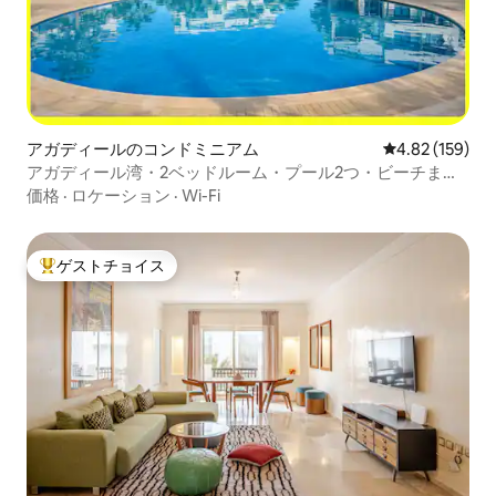
アガディールのコンドミニアム
レビュー159件
4.82 (159)
アガディール湾・2ベッドルーム・プール2つ・ビーチまで
10分・無料駐車場
価格
·
ロケーション
·
Wi-Fi
ゲストチョイス
大好評のゲストチョイスです。