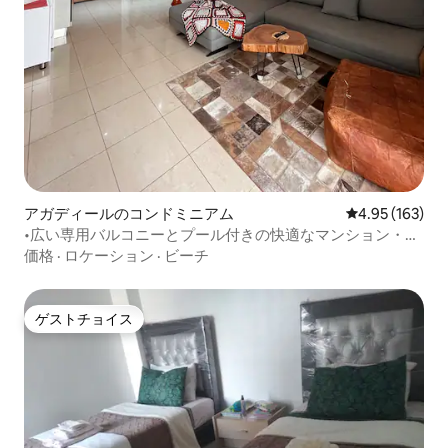
アガディールのコンドミニアム
レビュー163件
4.95 (163)
•広い専用バルコニーとプール付きの快適なマンション・ア
パート•
価格
·
ロケーション
·
ビーチ
ゲストチョイス
ゲストチョイス