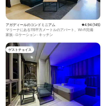
アガディールのコンドミニアム
レビュー145件
4.94 (145)
マリーナにある115平方メートルのアパート、Wi-Fi完備
家族
·
ロケーション
·
キッチン
ゲストチョイス
ゲストチョイス