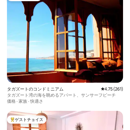
タガズートのコンドミニアム
レビュー261件
4.75 (261)
タガズート湾の海を眺めるアパート、サンサーフビーチ
価格
·
家族
·
快適さ
ゲストチョイス
大好評のゲストチョイスです。