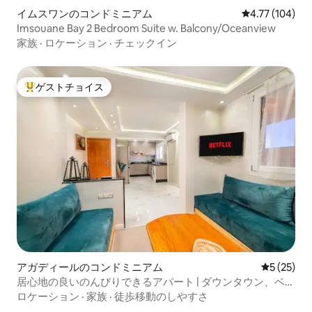
イムスワンのコンドミニアム
レビュー104件
4.77 (104)
Imsouane Bay 2 Bedroom Suite w. Balcony/Oceanview
家族
·
ロケーション
·
チェックイン
ゲストチョイス
大好評のゲストチョイスです。
アガディールのコンドミニアム
レビュー2
5 (25)
居心地の良いのんびりできるアパート | ダウンタウン、ベッ
ド3台、Wi-Fi、テラス
ロケーション
·
家族
·
徒歩移動のしやすさ