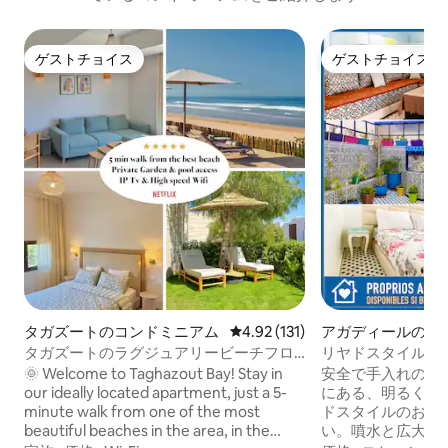
ゲストチョイス
ゲストチョイス
ゲストチョイス
ゲストチョイス
タガズートのコンドミニアム
レビュー131件、5つ星中4.92
4.92 (131)
アガディールのコ
アム
タガズートのラグジュアリービーチフロ
リヤドスタイルのア
ント | プール | サーフィン | ゴルフ
中心部 - 高速ファ
🌞 Welcome to Taghazout Bay! Stay in
安全で手入れの行
our ideally located apartment, just a 5-
にある、明るく清
minute walk from one of the most
ドスタイルのお部
beautiful beaches in the area, in the
い。噴水と広大な