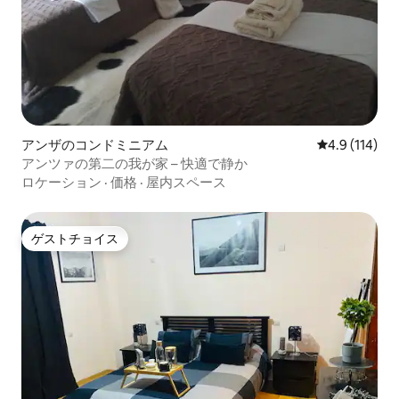
アンザのコンドミニアム
レビュー114
4.9 (114)
アンツァの第二の我が家 – 快適で静か
ロケーション
·
価格
·
屋内スペース
ゲストチョイス
ゲストチョイス