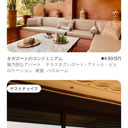
タガズートのコンドミニアム
レビュー57件
4.93 (57)
魅力的なアパート、テラスタグハズート - アイット・ビヒ
ロケーション
·
家族
·
バスルーム
ゲストチョイス
ゲストチョイス