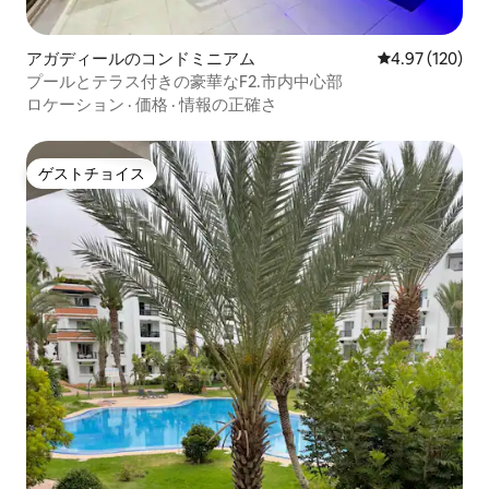
アガディールのコンドミニアム
レビュー120件
4.97 (120)
プールとテラス付きの豪華なF2.市内中心部
ロケーション
·
価格
·
情報の正確さ
ゲストチョイス
ゲストチョイス