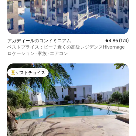
アガディールのコンドミニアム
レビュー174件
4.86 (174)
ベストプライス：ビーチ近くの高級レジデンスHivernage
ロケーション
·
家族
·
エアコン
ゲストチョイス
大好評のゲストチョイスです。