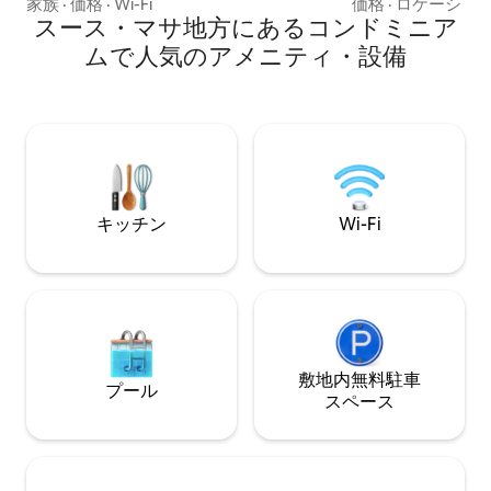
closest residence to the sea and steps
ベートテラス ✨ 特長 • 都心部 • 近くに店
家族
·
価格
·
Wi-Fi
価格
·
ロケーショ
away from the best surf spots. In the
スース・マサ地方にあるコンドミニア
舗、タクシー、バス
heart of Taghazout Bay, enjoy a perfect
ビーチ • 徒歩10分のS
ムで人気のアメニティ・設備
setting between ocean, sunshine and
ーは敷地内に居住 • ✨ サービス • タクシ
coastal lifestyle. Private garden,
• 食事 • クッキン
premium residence with pool and
情報 • パートナー割引 • 清
nearby shops. With over 100 five-star
スーパーホスト 600
reviews, it stands among the most
受け入れ不可 • 未
sought-after stays in the area.
のお友達グループ
キッチン
Wi-Fi
敷地内無料駐⁠車
プール
ス⁠ペ⁠ー⁠ス