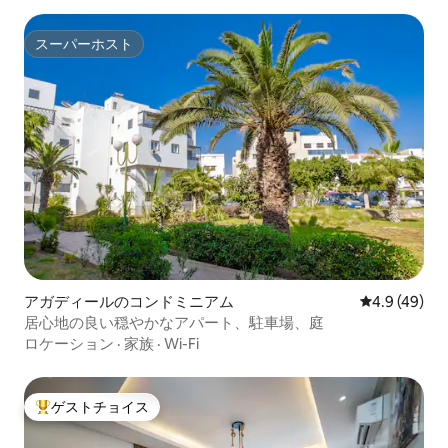
スーパーホスト
スーパーホスト
アガディールのコンドミニアム
レビュー49
4.9 (49)
居心地の良い穏やかなアパート、駐車場、庭
ロケーション
·
家族
·
Wi-Fi
ゲストチョイス
大好評のゲストチョイスです。