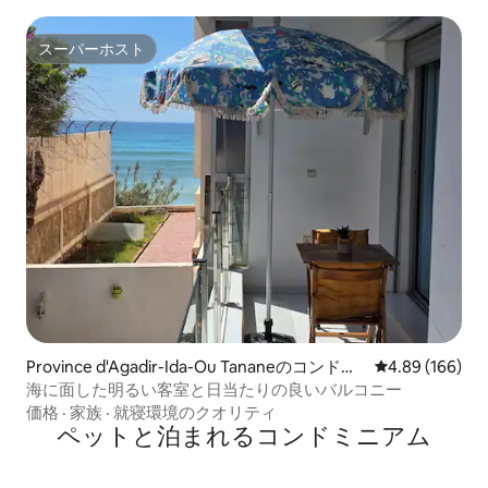
スーパーホスト
スーパーホスト
Province d'Agadir-Ida-Ou Tananeのコンドミ
レビュー166件
4.89 (166)
ニアム
海に面した明るい客室と日当たりの良いバルコニー
価格
·
家族
·
就寝環境のクオリティ
ペットと泊まれるコンドミニアム