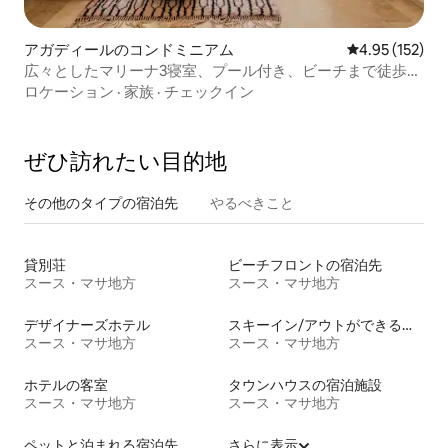
アガディールのコンドミニアム
レビュー152件
4.95 (152)
広々としたマリーナ3寝室、プール付き、ビーチまで徒歩で
行ける
ロケーション
·
家族
·
チェックイン
ぜひ訪⁠れ⁠た⁠い目⁠的⁠地
その他のタ⁠イ⁠プ⁠の宿⁠泊⁠先
やるべきこと
貸別荘
ビーチフロントの宿泊先
スース・マサ地方
スース・マサ地方
デザイナーズホテル
スキーイン/アウトができる宿泊先
スース・マサ地方
スース・マサ地方
ホテルの客室
タウンハウスの宿泊施設
スース・マサ地方
スース・マサ地方
ペットと泊まれる宿泊先
さらに表示