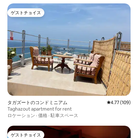
ゲストチョイス
ゲストチョイス
タガズートのコンドミニアム
レビュー109件
4.77 (109)
Taghazout apartment for rent
ロケーション
·
価格
·
駐車スペース
ゲストチョイス
ゲストチョイス