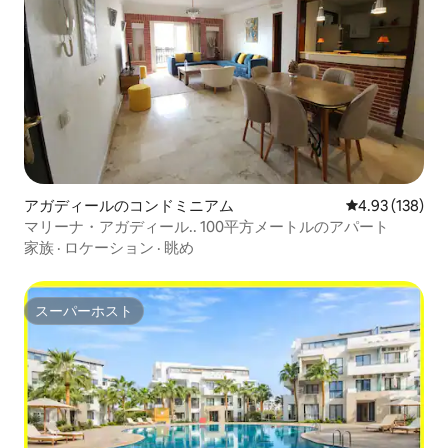
アガディールのコンドミニアム
レビュー138件
4.93 (138)
マリーナ・アガディール.. 100平方メートルのアパート
家族
·
ロケーション
·
眺め
スーパーホスト
スーパーホスト