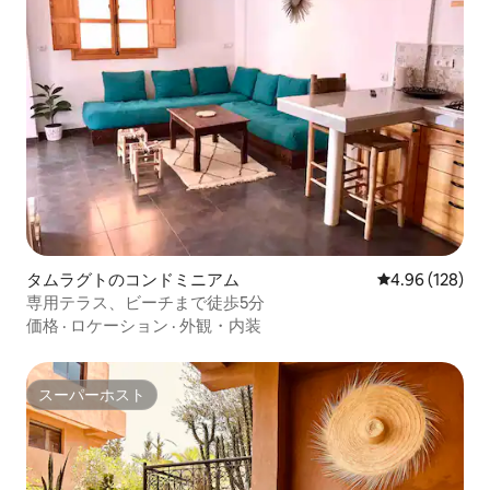
タムラグトのコンドミニアム
レビュー128件
4.96 (128)
専用テラス、ビーチまで徒歩5分
価格
·
ロケーション
·
外観・内装
スーパーホスト
スーパーホスト