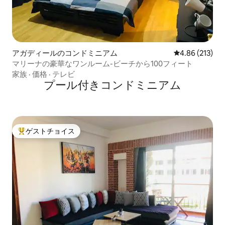
アガディールのコンドミニアム
レビュー213件
4.86 (213)
マリーナの豪華なワンルーム-ビーチから100フィート
家族
·
価格
·
テレビ
プール付きコンドミニアム
ゲストチョイス
大好評のゲストチョイスです。