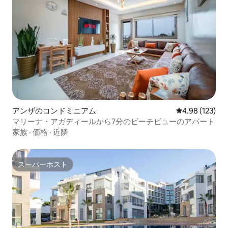
アンザのコンドミニアム
レビュー123件
4.98 (123)
マリーナ・アガディールから7分のビーチビューのアパート
家族
·
価格
·
近隣
スーパーホスト
スーパーホスト