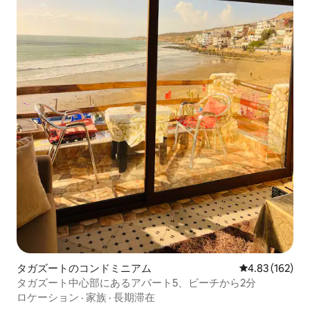
タガズートのコンドミニアム
レビュー162件
4.83 (162)
タガズート中心部にあるアパート5、ビーチから2分
ロケーション
·
家族
·
長期滞在