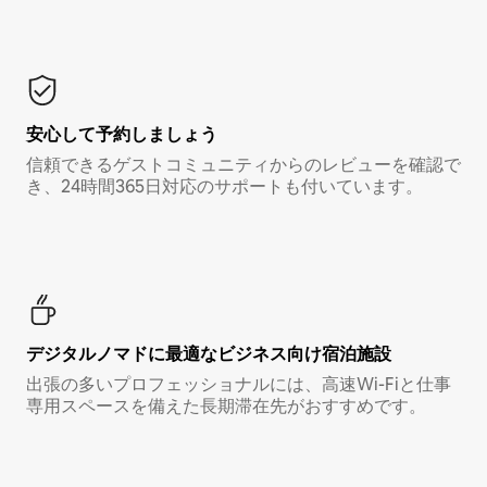
安心して予約しましょう
信頼できるゲストコミュニティからのレビューを確認で
き、24時間365日対応のサポートも付いています。
デジタルノマド⁠に最⁠適⁠なビ⁠ジ⁠ネ⁠ス⁠向⁠け宿⁠泊⁠施⁠設
出張の多いプロフェッショナルには、高速Wi-Fiと仕事
専用スペースを備えた長期滞在先がおすすめです。