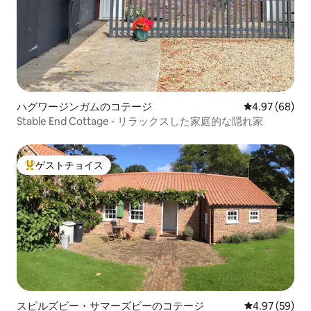
ハグワージンガムのコテージ
レビュー68件
4.97 (68)
Stable End Cottage - リラックスした家庭的な隠れ家
ゲストチョイス
大好評のゲストチョイスです。
スピルズビー・サマーズビーのコテージ
レビュー59件
4.97 (59)