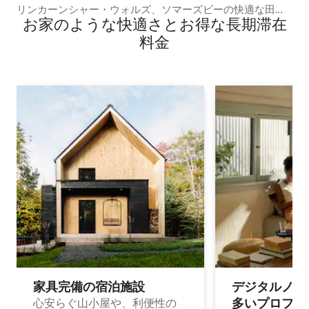
リンカーンシャー・ウォルズ、ソマーズビーの快適な田園
お家のような快⁠適⁠さ⁠とお⁠得⁠な長⁠期⁠滞⁠在
コテージ
料⁠金
家具完備の宿⁠泊⁠施⁠設
デジタルノマド
多⁠いプ⁠ロ⁠フ⁠ェ⁠
心安らぐ山小屋や、利便性の