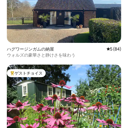
ハグワージンガムの納屋
レビュー8
5 (84)
ウォルズの豪華さと静けさを味わう
ゲストチョイス
大好評のゲストチョイスです。