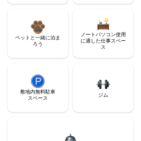
ノートパソコン使用
ペットと一緒に泊ま
に適した仕事スペー
ろう
ス
敷地内無料駐⁠車
ジム
ス⁠ペ⁠ー⁠ス