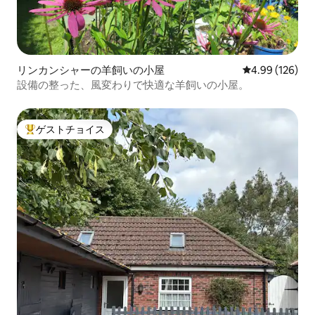
リンカンシャーの羊飼いの小屋
レビュー126件
4.99 (126)
設備の整った、風変わりで快適な羊飼いの小屋。
ゲストチョイス
大好評のゲストチョイスです。