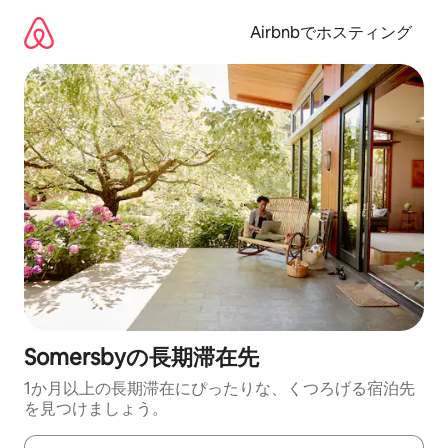
コ
ン
Airbnbでホスティング
テ
ン
ツ
に
ス
キ
ッ
プ
Somersbyの長期滞在先
1か月以上の長期滞在にぴったりな、くつろげる宿泊先
を見つけましょう。