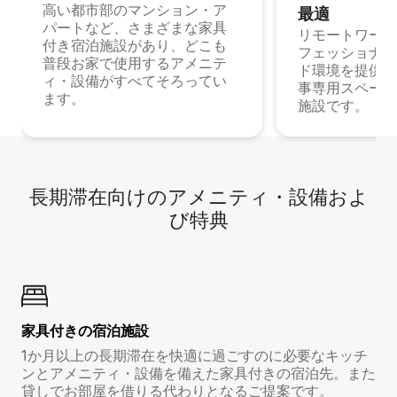
高い都市部のマンション・ア
最⁠適
パートなど、さまざまな家具
リモートワーク
付き宿泊施設があり、どこも
フェッショナル
普段お家で使用するアメニテ
ド環境を提供する
ィ・設備がすべてそろってい
事専用スペース
ます。
施設です。
長期滞在向け⁠のア⁠メ⁠ニ⁠テ⁠ィ⁠・設⁠備⁠およ
び特⁠典
家具付き⁠の宿⁠泊⁠施⁠設
1か月以上の長期滞在を快適に過ごすのに必要なキッチ
ンとアメニティ・設備を備えた家具付きの宿泊先。また
貸しでお部屋を借りる代わりとなるご提案です。