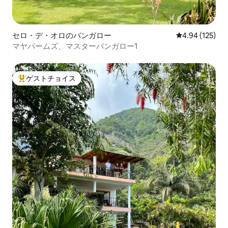
セロ・デ・オロのバンガロー
レビュー125件
4.94 (125)
マヤパームズ、マスターバンガロー1
ゲストチョイス
大好評のゲストチョイスです。