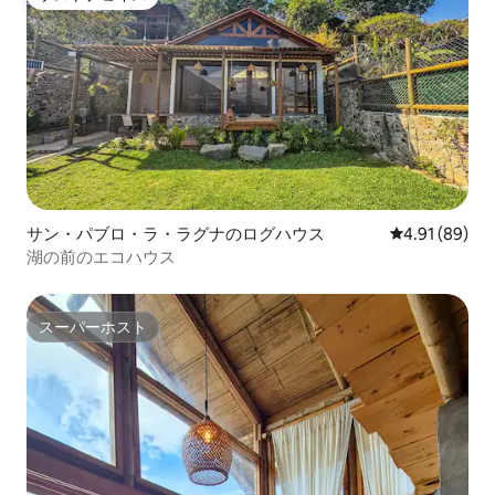
ゲストチョイス
サン・パブロ・ラ・ラグナのログハウス
レビュー89件
4.91 (89)
湖の前のエコハウス
スーパーホスト
スーパーホスト