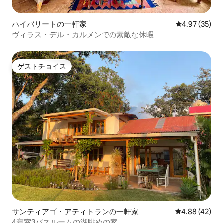
ハイバリートの一軒家
レビュー35件
4.97 (35)
ヴィラス・デル・カルメンでの素敵な休暇
ゲストチョイス
ゲストチョイス
サンティアゴ・アティトランの一軒家
レビュー42件
4.88 (42)
4寝室3バスルームの湖眺めの家