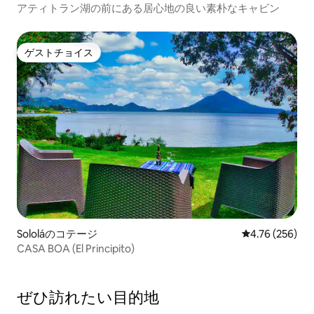
アティトラン湖の前にある居心地の良い素朴なキャビン
ゲストチョイス
ゲストチョイス
Sololáのコテージ
レビュー256件
4.76 (256)
CASA BOA (El Principito)
ぜひ訪⁠れ⁠た⁠い目⁠的⁠地