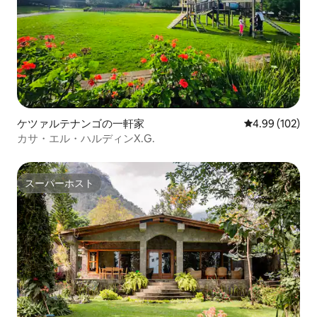
ケツァルテナンゴの一軒家
レビュー102件
4.99 (102)
カサ・エル・ハルディンX.G.
スーパーホスト
スーパーホスト