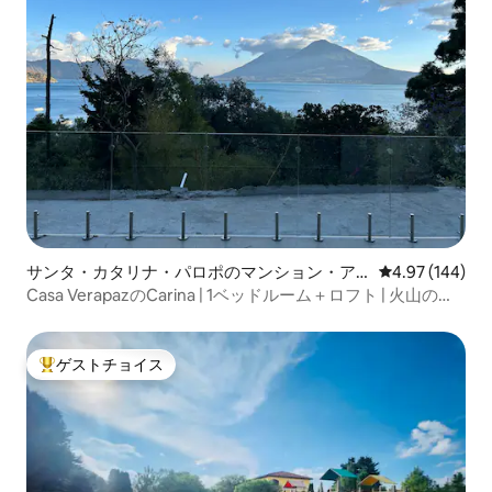
サンタ・カタリナ・パロポのマンション・ア
レビュー144件
4.97 (144)
パート
Casa VerapazのCarina | 1ベッドルーム＋ロフト | 火山の景
色
ゲストチョイス
大好評のゲストチョイスです。