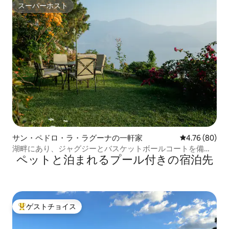
スーパーホスト
スーパーホスト
サン・ペドロ・ラ・ラグーナの一軒家
レビュー80件
4.76 (80)
湖畔にあり、ジャグジーとバスケットボールコートを備え
ペットと泊まれるプール付きの宿泊先
ています
ゲストチョイス
大好評のゲストチョイスです。