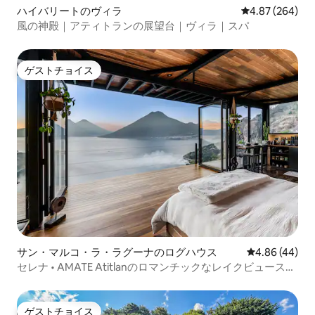
ハイバリートのヴィラ
レビュー264件
4.87 (264)
風の神殿｜アティトランの展望台｜ヴィラ｜スパ
ゲストチョイス
ゲストチョイス
サン・マルコ・ラ・ラグーナのログハウス
レビュー44件
4.86 (44)
セレナ • AMATE Atitlanのロマンチックなレイクビュースイ
ート
ゲストチョイス