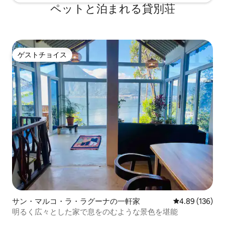
ペットと泊まれる貸別荘
ゲストチョイス
ゲストチョイス
サン・マルコ・ラ・ラグーナの一軒家
レビュー136件
4.89 (136)
明るく広々とした家で息をのむような景色を堪能