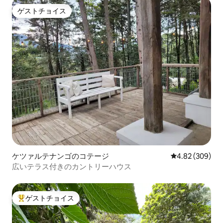
ゲストチョイス
ゲストチョイス
ケツァルテナンゴのコテージ
レビュー309件
4.82 (309)
広いテラス付きのカントリーハウス
ゲストチョイス
大好評のゲストチョイスです。