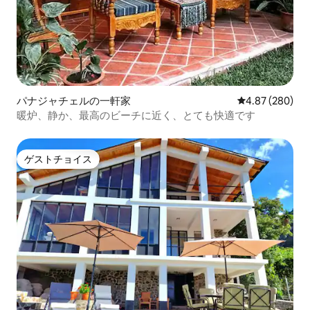
パナジャチェルの一軒家
レビュー280件
4.87 (280)
暖炉、静か、最高のビーチに近く、とても快適です
ゲストチョイス
ゲストチョイス