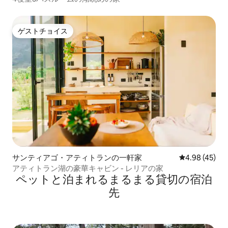
ゲストチョイス
ゲストチョイス
サンティアゴ・アティトランの一軒家
レビュー45件
4.98 (45)
アティトラン湖の豪華キャビン - レリアの家
ペットと泊まれるまるまる貸切の宿泊
先