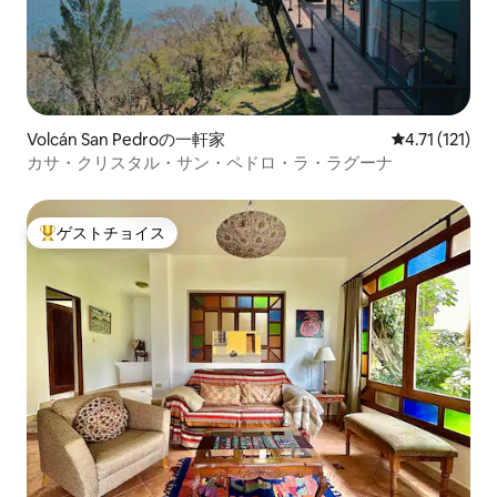
Volcán San Pedroの一軒家
レビュー121
4.71 (121)
カサ・クリスタル・サン・ペドロ・ラ・ラグーナ
ゲストチョイス
大好評のゲストチョイスです。