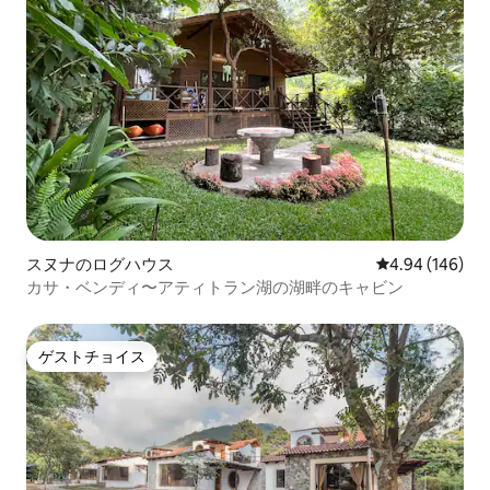
スヌナのログハウス
レビュー146件
4.94 (146)
カサ・ベンディ〜アティトラン湖の湖畔のキャビン
ゲストチョイス
ゲストチョイス