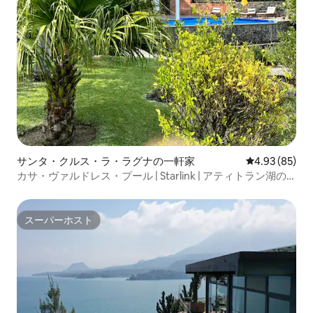
サンタ・クルス・ラ・ラグナの一軒家
レビュー85件
4.93 (85)
カサ・ヴァルドレス・プール | Starlink | アティトラン湖の
ラグジュアリー
スーパーホスト
スーパーホスト