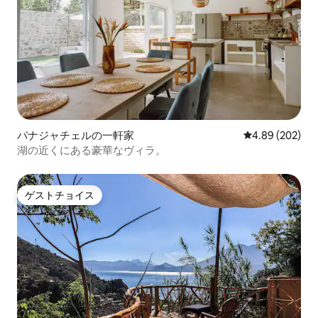
パナジャチェルの一軒家
レビュー202件
4.89 (202)
湖の近くにある豪華なヴィラ。
ゲストチョイス
ゲストチョイス