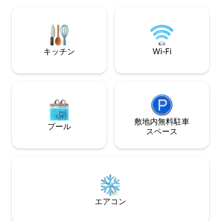
外のファイヤーピット、光ファイバーWi-
> ゲストのために
Fi、ワークスペース、無料駐車場がすぐそ
ルドが対応。 > 
ばにあります。
サンタから3km
す。ビーチまでは徒
キッチン
Wi-Fi
敷地内無料駐⁠車
プール
ス⁠ペ⁠ー⁠ス
エアコン