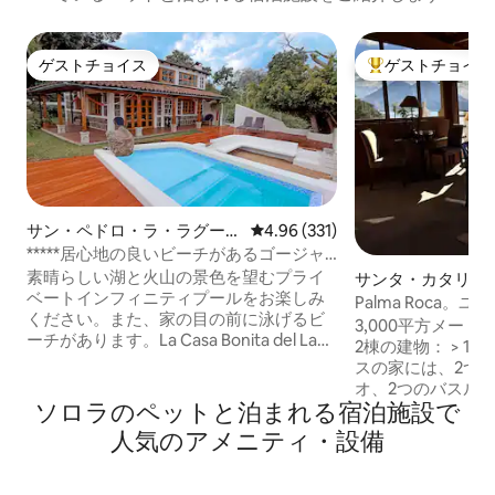
ゲストチョイス
ゲストチョイス
ゲストチョイス
大好評のゲストチ
サン・ペドロ・ラ・ラグーナ
レビュー331件、5つ星中4.96
4.96 (331)
のコテージ
*****居心地の良いビーチがあるゴージャ
スな湖畔ヴィラ
素晴らしい湖と火山の景色を望むプライ
サンタ・カタリナ
ベートインフィニティプールをお楽しみ
宿泊先
Palma Roca
ください。また、家の目の前に泳げるビ
ュサービス付き
3,000平方メー
ーチがあります。La Casa Bonita del Lago
2棟の建物： > 120平方メートルのシプレ
は、遠隔地の宿泊施設とは異なり、湖の
スの家には、2つ
最も魅力的な町であるサン・ペドロ・
オ、2つのバスル
ラ・ラグーナにあり、近くにショップ、
ソロラのペットと泊まれる宿泊施設で
ース、1つの小さ
カフェ、レストラン、すべてのサービス
ます。 > 100平方メートルのリビングルー
人気のアメニティ・設備
があります。静かで自然豊かな高級住宅
ム1室、図書館とダイニ
街にあり、トゥクトゥクでメインのドッ
見渡す家具付きの屋
クまでわずか5〜7分。600 m²の庭園、屋
の駐車場、専用で