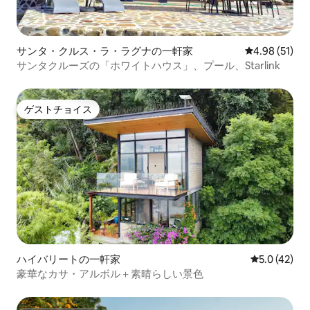
サンタ・クルス・ラ・ラグナの一軒家
レビュー51件
4.98 (51)
サンタクルーズの「ホワイトハウス」、プール、Starlink
ゲストチョイス
ゲストチョイス
ハイバリートの一軒家
レビュー42
5.0 (42)
豪華なカサ・アルボル＋素晴らしい景色