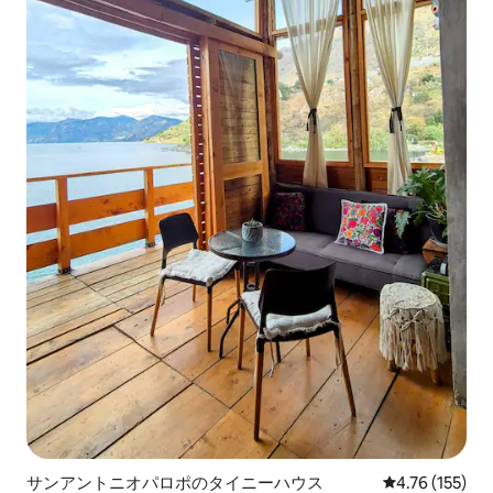
サンアントニオパロポのタイニーハウス
レビュー155件
4.76 (155)