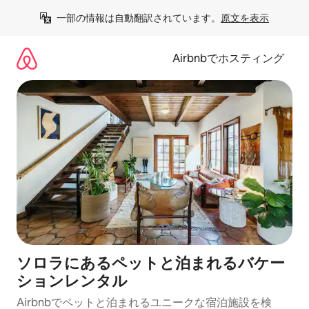
コ
一部の情報は自動翻訳されています。
原文を表示
ン
テ
ン
Airbnbでホスティング
ツ
に
ス
キ
ッ
プ
ソロラにあるペットと泊まれるバケー
ションレンタル
Airbnbでペットと泊まれるユニークな宿泊施設を検