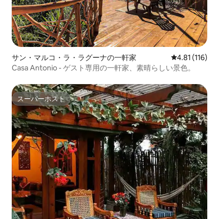
サン・マルコ・ラ・ラグーナの一軒家
レビュー116
4.81 (116)
Casa Antonio - ゲスト専用の一軒家、素晴らしい景色。
スーパーホスト
スーパーホスト