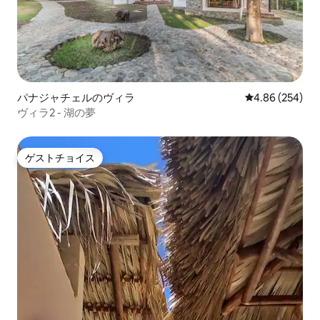
パナジャチェルのヴィラ
レビュー254件
4.86 (254)
ヴィラ2 - 湖の夢
ゲストチョイス
ゲストチョイス