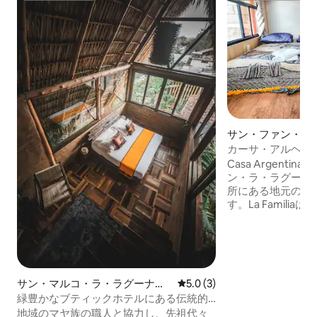
サン・ファン・ラ
テル客室
カーサ・アルヘンティ
Casa Argent
ン・ラ・ラグーナ
所にある地元の人
す。La Famili
おり、正面に小さ
んでお手伝いさせてい
件は、湖へと続く
ランティア消防団
当部屋は4階にあ
サン・マルコ・ラ・ラグーナの
レビュー3件、5つ星中5.0
5.0 (3)
湯付き）とアティ
ホテル客室
緑豊かなブティックホテルにある伝統的
めます。共有テラ
なマヤの小屋
ニングエリア、く
地域のマヤ族の職人と協力し、先祖代々