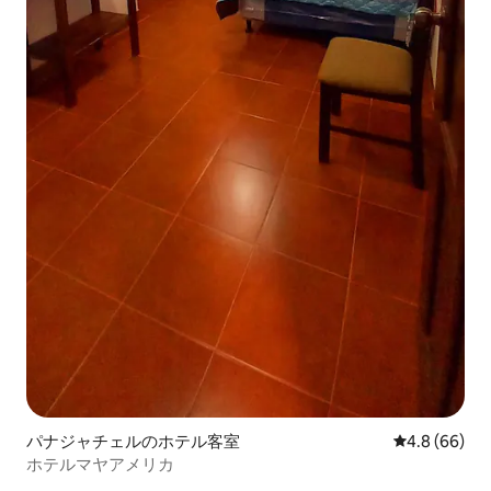
パナジャチェルのホテル客室
レビュー66
4.8 (66)
ホテルマヤアメリカ