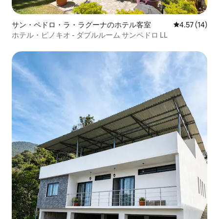
サン・ペドロ・ラ・ラグーナのホテル客室
レビュー14件
4.57 (14)
ホテル・ピノキオ - ダブルルーム サンペドロ LL