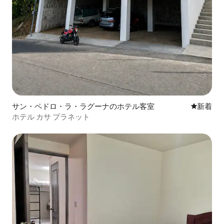
サン・ペドロ・ラ・ラグーナのホテル客室
新しい宿
新着
ホテル カサ プラネット