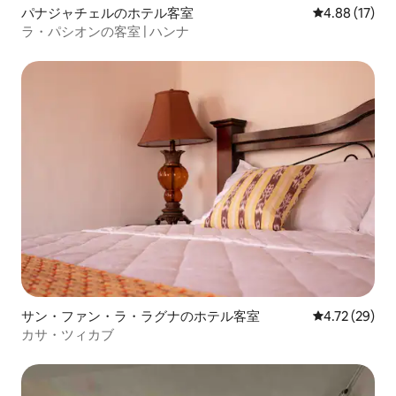
パナジャチェルのホテル客室
レビュー17件
4.88 (17)
ラ・パシオンの客室 | ハンナ
サン・ファン・ラ・ラグナのホテル客室
レビュー29件
4.72 (29)
カサ・ツィカブ