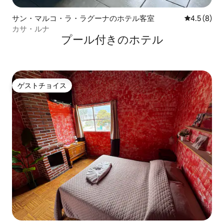
サン・マルコ・ラ・ラグーナのホテル客室
レビュー8
4.5 (8)
カサ・ルナ
プール付きのホ⁠テ⁠ル
ゲストチョイス
ゲストチョイス