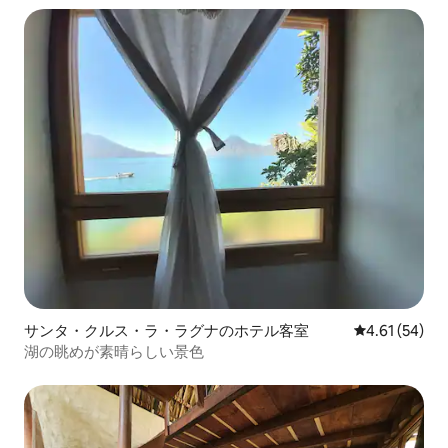
サンタ・クルス・ラ・ラグナのホテル客室
レビュー54件
4.61 (54)
湖の眺めが素晴らしい景色