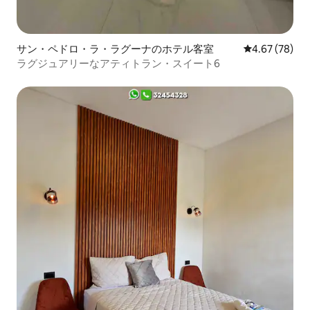
サン・ペドロ・ラ・ラグーナのホテル客室
レビュー78件
4.67 (78)
ラグジュアリーなアティトラン・スイート6