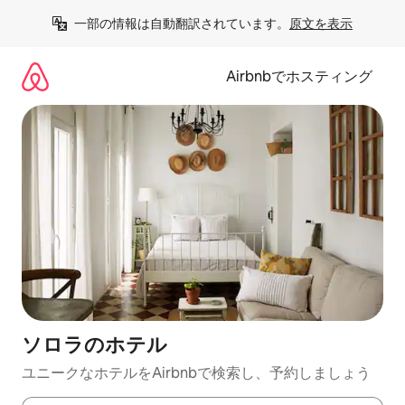
コ
一部の情報は自動翻訳されています。
原文を表示
ン
テ
ン
Airbnbでホスティング
ツ
に
ス
キ
ッ
プ
ソロラのホ⁠テ⁠ル
ユニークなホ⁠テ⁠ル⁠をAirbnb⁠で検⁠索⁠し⁠、予⁠約し⁠ま⁠し⁠ょ⁠う