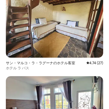
サン・マルコ・ラ・ラグーナのホテル客室
レビュー27件
4.74 (27)
ホテル ラ パス