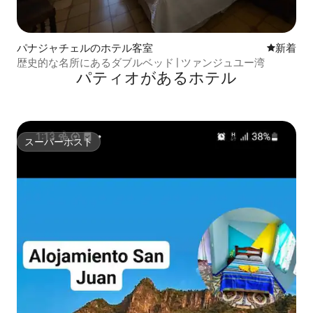
パナジャチェルのホテル客室
新しい宿
新着
歴史的な名所にあるダブルベッド | ツァンジュユー湾
パティオがあるホ⁠テ⁠ル
スーパーホスト
スーパーホスト