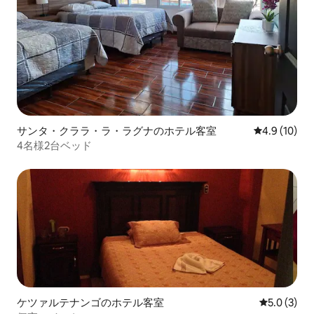
サンタ・クララ・ラ・ラグナのホテル客室
レビュー10
4.9 (10)
4名様2台ベッド
ケツァルテナンゴのホテル客室
レビュー3
5.0 (3)