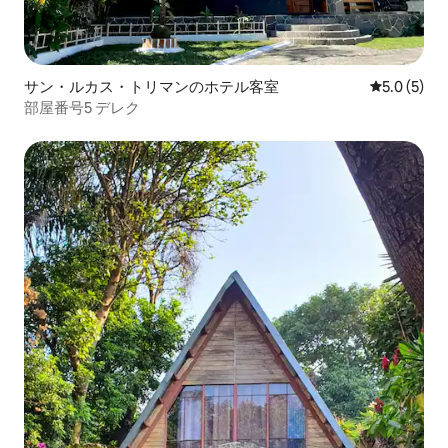
サン・ルカス・トリマンのホテル客室
レビュー5
5.0 (5)
部屋番号5 デレク