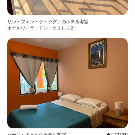
サン・ファン・ラ・ラグナのホテル客室
ホテルヴィラ・ドン・カルロス2
パナジャチェルのホテル客室
レビュー27件
4.37 (27)