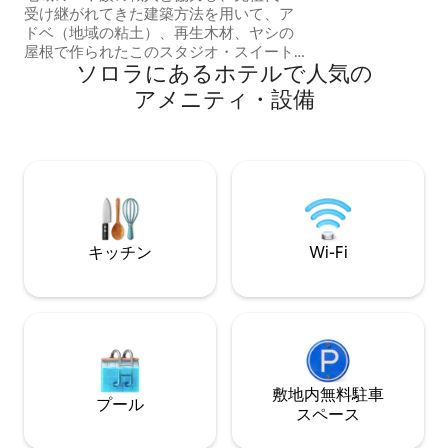
ます。
受け継がれてきた建築方法を用いて、ア
ドベ（地域の粘土）、再生木材、ヤシの
屋根で作られたこのスタジオ・スイート
ソロラにあるホ⁠テ⁠ル⁠で人⁠気⁠の
で、伝統と贅沢をお楽しみください。大
きな窓からは、ホテルとサンペドロ火山
ア⁠メ⁠ニ⁠テ⁠ィ⁠・設⁠備
の景色が一望でき、お部屋には自然光と
穏やかな風が満ちています。 キングサイ
ズのベッド、居心地の良いリビングエリ
ア、仕事用デスク、モダンなバスルーム
が備わっています。追加の就寝スペース
または専用のロフトスペース。ここで
は、自然と現代的なテイストが融合し、
地域の文化と先祖代々受け継がれる生活
キッチン
Wi-Fi
様式が称えられています。
敷地内無料駐⁠車
プール
ス⁠ペ⁠ー⁠ス