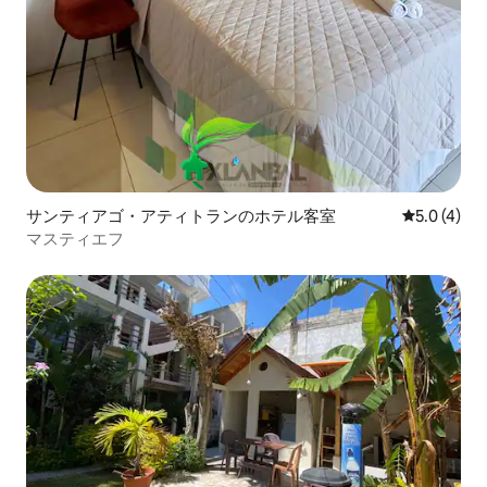
サンティアゴ・アティトランのホテル客室
レビュー4
5.0 (4)
マスティエフ