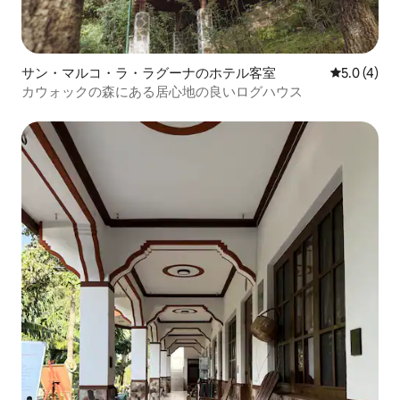
サン・マルコ・ラ・ラグーナのホテル客室
レビュー4
5.0 (4)
カウォックの森にある居心地の良いログハウス